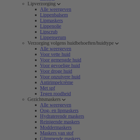
Lipverzorging
Alle weergeven
Lippenbalsem
Lipmaskers
Lippenolie
Lipscrub
Lippenserum
Verzorging volgens huidbehoeften/huidtype
Alle weergeven
Voor vette huid
Voor gemengde huid
Voor gevoelige huid
Voor droge huid
Voor onzuivere huid
Antirimpelcrème
Met spf
Tegen roodheid
Gezichtsmaskers
Alle weergeven
Oog- en lipmaskers
Hydraterende maskers
Reinigende maskers
Moddermaskers
Maskers van stof
Glimmende maskers