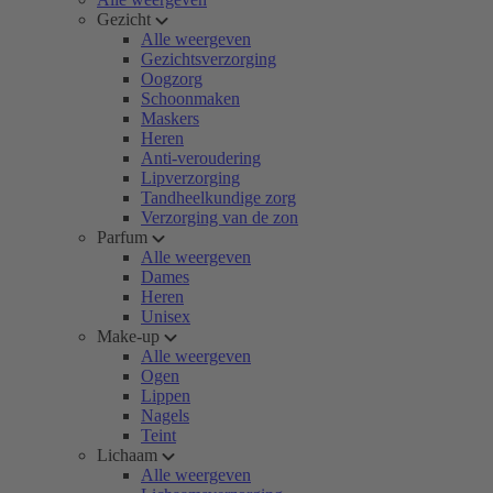
Gezicht
Alle weergeven
Gezichtsverzorging
Oogzorg
Schoonmaken
Maskers
Heren
Anti-veroudering
Lipverzorging
Tandheelkundige zorg
Verzorging van de zon
Parfum
Alle weergeven
Dames
Heren
Unisex
Make-up
Alle weergeven
Ogen
Lippen
Nagels
Teint
Lichaam
Alle weergeven