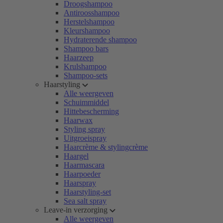
Droogshampoo
Antiroosshampoo
Herstelshampoo
Kleurshampoo
Hydraterende shampoo
Shampoo bars
Haarzeep
Krulshampoo
Shampoo-sets
Haarstyling
Alle weergeven
Schuimmiddel
Hittebescherming
Haarwax
Styling spray
Uitgroeispray
Haarcrème & stylingcrème
Haargel
Haarmascara
Haarpoeder
Haarspray
Haarstyling-set
Sea salt spray
Leave-in verzorging
Alle weergeven