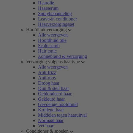
Haarolie
Haarserum
Spraybehandeling
Leave-in conditioner
Haarverzorgingsset
Hoofdhuidverzorging
Alle weergeven
Hoofdhuid olie
Scalp scrub
Hair tonic
Zonnebrand & verzorging
Verzorging volgens haartype
Alle weergeven
Anti-frizz
Anti-roos
Droog haar
Dun & steil haar
Geblondeerd haar
Gekleurd haar
Gevoelige hoofdhuid
Krullend haar
Middelen tegen haaruitval
Normaal haar
Vet haar
Conditioner & spoelen