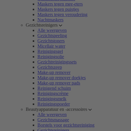
Maskers tegen mee-eters
Maskers tegen puistjes
Maskers tegen veroudering
Nachtmaskers
Gezichtsreinigers
Alle weergeven
Gezichtspeeling
Gezichtstoners
Micellair water
Reinigingsgel
Reinigingsolie
Gezichtreinigingssets
Gezichtszeep
Make-up remover
Make-up remover doekjes
Make-up remover pads
Reinigend schuim
Reinigingscrème
Reinigingsmelk
Reinigingspoeder
Beautyapparatuur en -accessoires
Alle weergeven
Gezichtsmassage
Borstels voor gezichtsreiniging
Gezichtsreinigers