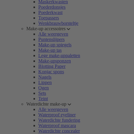
Maskerkwasten
Poederdonsjes
Poederkwast
Toepassers
Wenkbrauwborsteltje
Make-up accessoires
Alle weergeven
Puntenslijpers
Make-up spiegels
Make-up tas
Lege make-uppaletten
Make-upsponzen
Blotting Paper
Konjac spons
Nagels
Lippen
Ogen
Sets
Teint
Waterdichte make-up
Alle weergeven
Waterproof eyeliner
Waterdichte fundering
Waterproof mascara
Waterdichte concealer