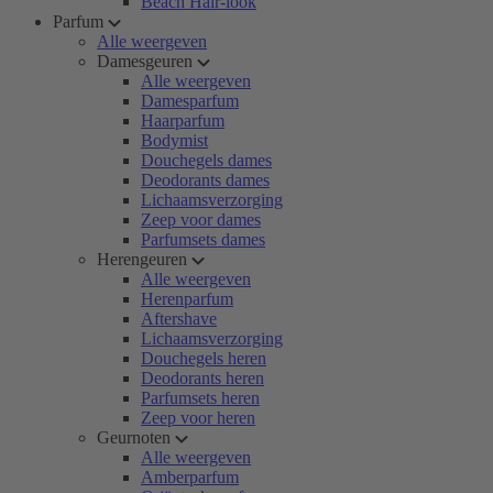
Beach Hair-look
Parfum
Alle weergeven
Damesgeuren
Alle weergeven
Damesparfum
Haarparfum
Bodymist
Douchegels dames
Deodorants dames
Lichaamsverzorging
Zeep voor dames
Parfumsets dames
Herengeuren
Alle weergeven
Herenparfum
Aftershave
Lichaamsverzorging
Douchegels heren
Deodorants heren
Parfumsets heren
Zeep voor heren
Geurnoten
Alle weergeven
Amberparfum