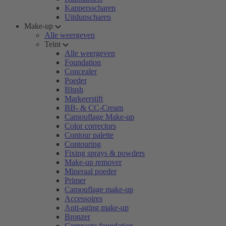
Kappersscharen
Uitdunscharen
Make-up
Alle weergeven
Teint
Alle weergeven
Foundation
Concealer
Poeder
Blush
Markeerstift
BB- & CC-Cream
Camouflage Make-up
Color correctors
Contour palette
Contouring
Fixing sprays & powders
Make-up remover
Mineraal poeder
Primer
Camouflage make-up
Accessoires
Anti-aging make-up
Bronzer
Compacte foundation