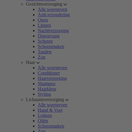
Gezichtsverzorging
Alle weergeven
Anti-veroudering
Ogen
Lippen
Nachtverzorging
Dagopvang
Scheren
Schoonmaken
Tanden
Zon
Haar
Alle weergeven
Conditioner
Haarverzorging
Shampoo
Haarkleur
Styling
Lichaamsverzorging
Alle weergeven
Hand & Voet
Lotions
Oliën
Schoonmaken
Zon