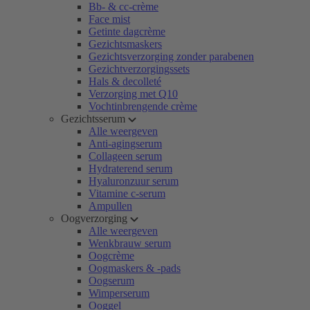
Bb- & cc-crème
Face mist
Getinte dagcrème
Gezichtsmaskers
Gezichtsverzorging zonder parabenen
Gezichtverzorgingssets
Hals & decolleté
Verzorging met Q10
Vochtinbrengende crème
Gezichtsserum
Alle weergeven
Anti-agingserum
Collageen serum
Hydraterend serum
Hyaluronzuur serum
Vitamine c-serum
Ampullen
Oogverzorging
Alle weergeven
Wenkbrauw serum
Oogcrème
Oogmaskers & -pads
Oogserum
Wimperserum
Ooggel