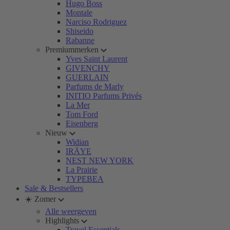
Hugo Boss
Montale
Narciso Rodriguez
Shiseido
Rabanne
Premiummerken
Yves Saint Laurent
GIVENCHY
GUERLAIN
Parfums de Marly
INITIO Parfums Privés
La Mer
Tom Ford
Eisenberg
Nieuw
Widian
IRÄYE
NEST NEW YORK
La Prairie
TYPEBEA
Sale & Bestsellers
☀️ Zomer
Alle weergeven
Highlights
Travel Essentials