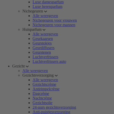
Luxe damesparfum
Luxe herenparfum
Nichegeuren
Alle weergeven
Nichegeuren voor vrouwen
Nichegeuren voor mannen
Huisparfum
Alle weergeven
Geurkaarsen
Geurstokjes
Geurdiffusers
Geurstenen
Luchtverfrissers
Luchtverfrissers auto
Gezicht
Alle weergeven
Gezichtsverzorging
Alle weergeven
Gezichtscrème
Antirimpelcrème
Dagcrème
Nachtcrème
Gezichtsolie
24-uurs gezichtsverzorging
Anti-puistjesverzorging