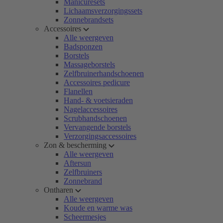
Manicuresets
Lichaamsverzorgingssets
Zonnebrandsets
Accessoires
Alle weergeven
Badsponzen
Borstels
Massageborstels
Zelfbruinerhandschoenen
Accessoires pedicure
Flanellen
Hand- & voetsieraden
Nagelaccessoires
Scrubhandschoenen
Vervangende borstels
Verzorgingsaccessoires
Zon & bescherming
Alle weergeven
Aftersun
Zelfbruiners
Zonnebrand
Ontharen
Alle weergeven
Koude en warme was
Scheermesjes