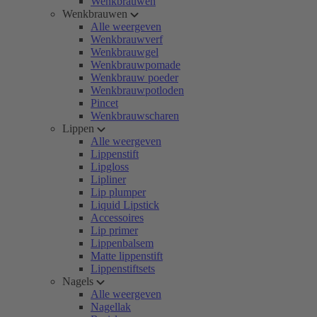
Wenkbrauwen
Wenkbrauwen
Alle weergeven
Wenkbrauwverf
Wenkbrauwgel
Wenkbrauwpomade
Wenkbrauw poeder
Wenkbrauwpotloden
Pincet
Wenkbrauwscharen
Lippen
Alle weergeven
Lippenstift
Lipgloss
Lipliner
Lip plumper
Liquid Lipstick
Accessoires
Lip primer
Lippenbalsem
Matte lippenstift
Lippenstiftsets
Nagels
Alle weergeven
Nagellak