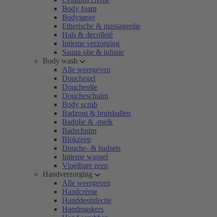
Body foam
Bodyspray
Etherische & massageolie
Hals & decolleté
Intieme verzorging
Sauna olie & infusie
Body wash
Alle weergeven
Douchegel
Doucheolie
Doucheschuim
Body scrub
Badzout & bruisballen
Badolie & -melk
Badschuim
Blokzeep
Douche- & badsets
Intieme wasgel
Vloeibare zeep
Handverzorging
Alle weergeven
Handcrème
Handdesinfectie
Handmaskers