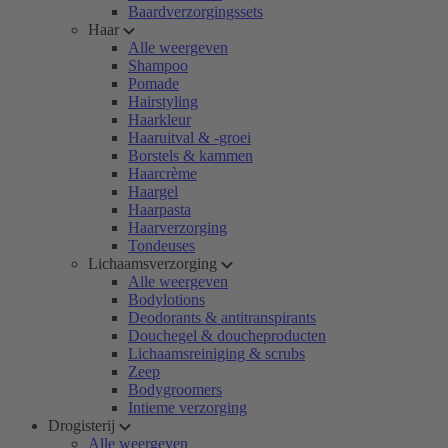
Baardverzorgingssets
Haar
Alle weergeven
Shampoo
Pomade
Hairstyling
Haarkleur
Haaruitval & -groei
Borstels & kammen
Haarcrème
Haargel
Haarpasta
Haarverzorging
Tondeuses
Lichaamsverzorging
Alle weergeven
Bodylotions
Deodorants & antitranspirants
Douchegel & doucheproducten
Lichaamsreiniging & scrubs
Zeep
Bodygroomers
Intieme verzorging
Drogisterij
Alle weergeven