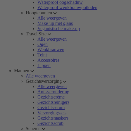
Waterproof oogschaduw
Waterproof wenkbrauwpotloden
Hoogtepunten
Alle weergeven
Make-up met glans
Veganistische make-up
Travel Size
Alle weergeven
Ogen
Wenkbrauwen
Teint
Accessoires
Lippen
Mannen
Alle weergeven
Gezichtsverzorging
Alle weergeven
Anti-veroudering
Gezichtscrème
Gezichtsreinigers
Gezichtsserum
Verzorgingssets
Gezichtsmaskers
Gezichtsscrub
Scheren