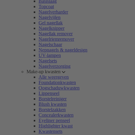
Basislaag
Topcoat
Nagelverharder
Nagelvijlen
Gel nagellak
Nagelknipper
Nagellak remover
Nagelriemremover
Nagelschaar
Nepnagels & nageldesign
UV-lampen
Nagelsets
Nagelverzorging
Make-up kwasten
Alle weergeven
Foundationkwasten
Oogschaduwkwasten
Lippenseel
Borstelreiniger
Blush kwasten
Borstelzakken
Concealerkwasten
Eyeliner penseel
Highlighter kwast
Kwastensets