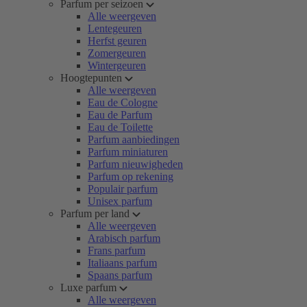
Parfum per seizoen
Alle weergeven
Lentegeuren
Herfst geuren
Zomergeuren
Wintergeuren
Hoogtepunten
Alle weergeven
Eau de Cologne
Eau de Parfum
Eau de Toilette
Parfum aanbiedingen
Parfum miniaturen
Parfum nieuwigheden
Parfum op rekening
Populair parfum
Unisex parfum
Parfum per land
Alle weergeven
Arabisch parfum
Frans parfum
Italiaans parfum
Spaans parfum
Luxe parfum
Alle weergeven