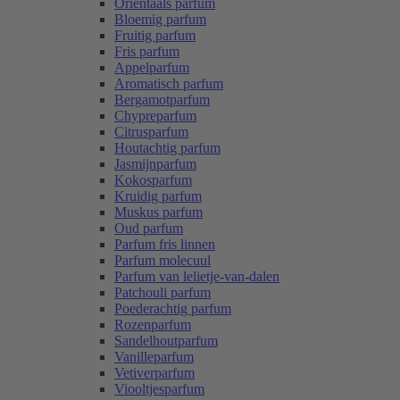
Oriëntaals parfum
Bloemig parfum
Fruitig parfum
Fris parfum
Appelparfum
Aromatisch parfum
Bergamotparfum
Chypreparfum
Citrusparfum
Houtachtig parfum
Jasmijnparfum
Kokosparfum
Kruidig parfum
Muskus parfum
Oud parfum
Parfum fris linnen
Parfum molecuul
Parfum van lelietje-van-dalen
Patchouli parfum
Poederachtig parfum
Rozenparfum
Sandelhoutparfum
Vanilleparfum
Vetiverparfum
Viooltjesparfum