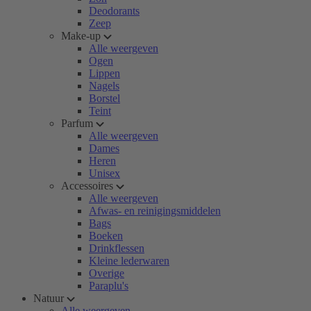
Deodorants
Zeep
Make-up
Alle weergeven
Ogen
Lippen
Nagels
Borstel
Teint
Parfum
Alle weergeven
Dames
Heren
Unisex
Accessoires
Alle weergeven
Afwas- en reinigingsmiddelen
Bags
Boeken
Drinkflessen
Kleine lederwaren
Overige
Paraplu's
Natuur
Alle weergeven