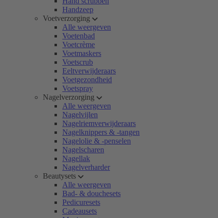
Hand scrubben
Handzeep
Voetverzorging
Alle weergeven
Voetenbad
Voetcrème
Voetmaskers
Voetscrub
Eeltverwijderaars
Voetgezondheid
Voetspray
Nagelverzorging
Alle weergeven
Nagelvijlen
Nagelriemverwijderaars
Nagelknippers & -tangen
Nagelolie & -penselen
Nagelscharen
Nagellak
Nagelverharder
Beautysets
Alle weergeven
Bad- & douchesets
Pedicuresets
Cadeausets