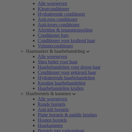
Alle weergeven
Kleurconditioner
Hydraterende conditioner
Anti-roos conditioner
Anti-kroes conditioner
Afzetting & reparatiespoeling
Conditioner bars
Conditioner voor krullend haar
Volumeconditioner
Haarmasker & haarbehandeling
Alle weergeven
Shea butter voor haar
Haarbehandeling voor droog haar
Conditioner voor gekleurd haar
Hydraterende haarbehandeling
Keratine haarbehandeling
Haarbehandeling krullen
Haarborstels & kammen
Alle weergeven
Ronde borstels
Anti-klit borstels
Platte borstels & paddle brushes
Houten borstels
Haarkammen
Borstels met varkenshaar