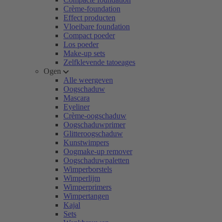
Crème-foundation
Effect producten
Vloeibare foundation
Compact poeder
Los poeder
Make-up sets
Zelfklevende tatoeages
Ogen
Alle weergeven
Oogschaduw
Mascara
Eyeliner
Crème-oogschaduw
Oogschaduwprimer
Glitteroogschaduw
Kunstwimpers
Oogmake-up remover
Oogschaduwpaletten
Wimperborstels
Wimperlijm
Wimperprimers
Wimpertangen
Kajal
Sets