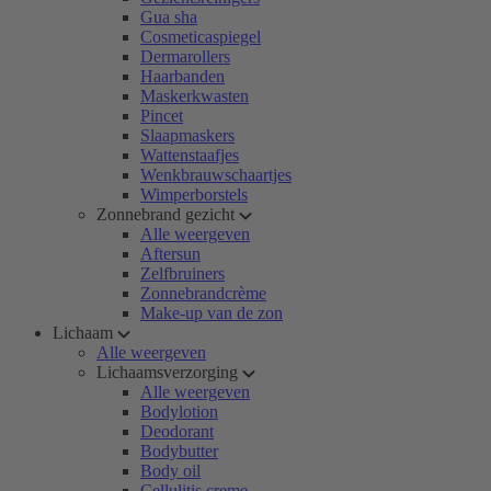
Gua sha
Cosmeticaspiegel
Dermarollers
Haarbanden
Maskerkwasten
Pincet
Slaapmaskers
Wattenstaafjes
Wenkbrauwschaartjes
Wimperborstels
Zonnebrand gezicht
Alle weergeven
Aftersun
Zelfbruiners
Zonnebrandcrème
Make-up van de zon
Lichaam
Alle weergeven
Lichaamsverzorging
Alle weergeven
Bodylotion
Deodorant
Bodybutter
Body oil
Cellulitis creme