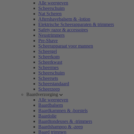
Alle weergeven
Scheerschuim
Nat Scheren
Aftershavebalsem & -lotion
Elektrische Scheerapparaten & trimmers
Safety razor & accessoires
Neustrimmers
Pre-Shave
Scheerapparaat voor mannen
Scheergel
Scheerkom
Scheerkwast
Scheermes
Scheerschuim
Scheersets
Scheerstandaard
Scheerzeep
Baardverzorging
Alle weergeven
Baardbalsem
Baardkammen & -borstels
Baardolie
Baardtondeuses & -trimmers
Baardshampoo & -zeep
Baard trimmen