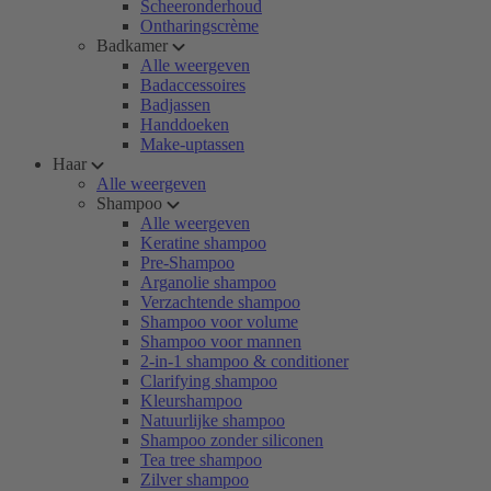
Scheeronderhoud
Ontharingscrème
Badkamer
Alle weergeven
Badaccessoires
Badjassen
Handdoeken
Make-uptassen
Haar
Alle weergeven
Shampoo
Alle weergeven
Keratine shampoo
Pre-Shampoo
Arganolie shampoo
Verzachtende shampoo
Shampoo voor volume
Shampoo voor mannen
2-in-1 shampoo & conditioner
Clarifying shampoo
Kleurshampoo
Natuurlijke shampoo
Shampoo zonder siliconen
Tea tree shampoo
Zilver shampoo