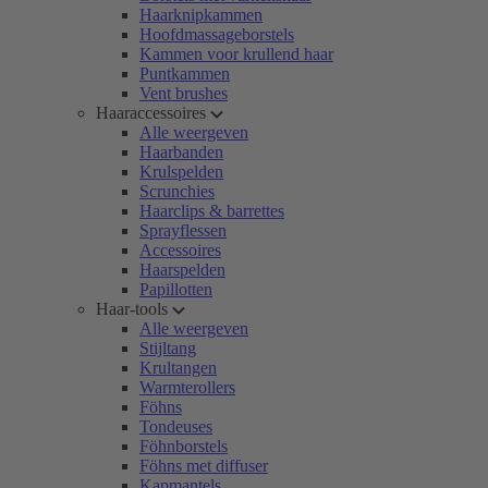
Haarknipkammen
Hoofdmassageborstels
Kammen voor krullend haar
Puntkammen
Vent brushes
Haaraccessoires
Alle weergeven
Haarbanden
Krulspelden
Scrunchies
Haarclips & barrettes
Sprayflessen
Accessoires
Haarspelden
Papillotten
Haar-tools
Alle weergeven
Stijltang
Krultangen
Warmterollers
Föhns
Tondeuses
Föhnborstels
Föhns met diffuser
Kapmantels