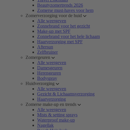
Beautyzomertrends 2026
Zomerse must-haves voor hem
Zomerverzorging voor de huid
Alle weergeven
Zonnebrand voor het gezicht
Make-up met SPF
Zonnebrand voor het hele lichaam
Haarverzorging met SPF
Aftersun
Zelfbruiner
Zomergeuren
Alle weergeven
Damesgeuren
Herengeuren
Bodyspray
Huidverzorging
Alle weergeven
Gezicht & Lichaamsverzorging
Haarverzorging
Zomerse make-up en trends
Alle weergeven
Mists & setting sprays
Waterproof make-up
Nagellak