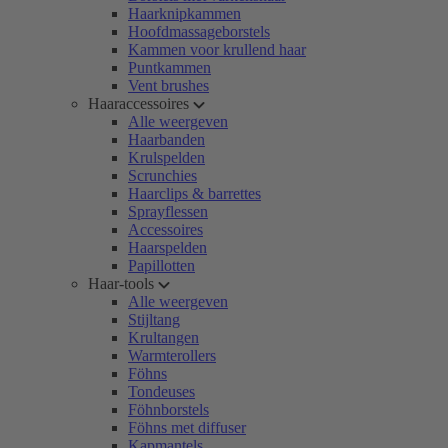
Haarknipkammen
Hoofdmassageborstels
Kammen voor krullend haar
Puntkammen
Vent brushes
Haaraccessoires
Alle weergeven
Haarbanden
Krulspelden
Scrunchies
Haarclips & barrettes
Sprayflessen
Accessoires
Haarspelden
Papillotten
Haar-tools
Alle weergeven
Stijltang
Krultangen
Warmterollers
Föhns
Tondeuses
Föhnborstels
Föhns met diffuser
Kapmantels