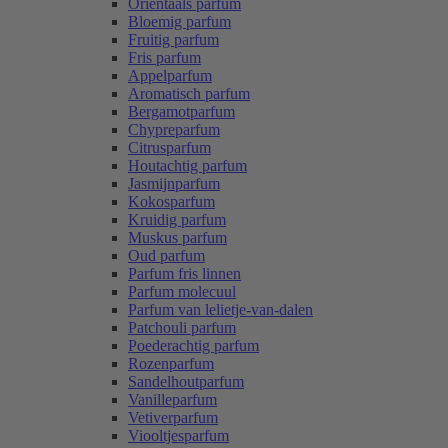
Oriëntaals parfum
Bloemig parfum
Fruitig parfum
Fris parfum
Appelparfum
Aromatisch parfum
Bergamotparfum
Chypreparfum
Citrusparfum
Houtachtig parfum
Jasmijnparfum
Kokosparfum
Kruidig parfum
Muskus parfum
Oud parfum
Parfum fris linnen
Parfum molecuul
Parfum van lelietje-van-dalen
Patchouli parfum
Poederachtig parfum
Rozenparfum
Sandelhoutparfum
Vanilleparfum
Vetiverparfum
Viooltjesparfum