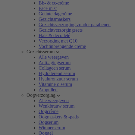
Bb- & cc-crème
Face mist
Getinte dagcrème
Gezichtsmaskers
Gezichtsverzorging zonder parabenen
Gezichtverzorgingssets
Hals & decolleté
Verzorging met Q10
Vochtinbrengende crème
Gezichtsserum
Alle weergeven
Anti-agingserum
Collageen serum
Hydraterend serum
Hyaluronzuur serum
Vitamine c-serum
Ampullen
Oogverzorging
Alle weergeven
Wenkbrauw serum
Oogcrème
Oogmaskers & -pads
Oogserum
Wimperserum
Ooggel