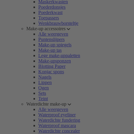
Maskerkwasten
Poederdonsjes
Poederkwast
Toepassers
Wenkbrauwborsteltje
Make-up accessoires
Alle weergeven
Puntenslijpers
Make-up spiegels
Make-up tas
Lege make-uppaletten
Make-upsponzen
Blotting Paper
Konjac spons
Nagels
Lippen
Ogen
Sets
Teint
Waterdichte make-up
Alle weergeven
Waterproof eyeliner
Waterdichte fundering
Waterproof mascara
Waterdichte concealer