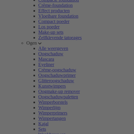
Crème-foundation
Effect producten
Vloeibare foundation
Compact poeder
Los poeder
Make-up sets
Zelfklevende tatoeages
Ogen
Alle weergeven
Oogschaduw
Mascara
Eyeliner
Crème-oogschaduw
Oogschaduwprimer
Glitteroogschaduw
Kunstwimpers
Oogmake-up remover
Oogschaduwpaletten
Wimperborstels
Wimperlijm
Wimperprimers
Wimpertangen
Kajal
Sets