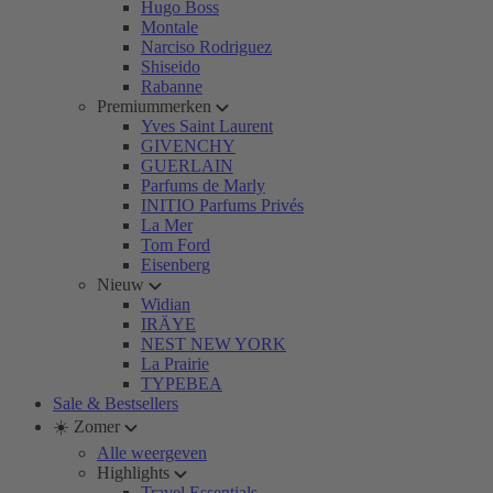
Hugo Boss
Montale
Narciso Rodriguez
Shiseido
Rabanne
Premiummerken
Yves Saint Laurent
GIVENCHY
GUERLAIN
Parfums de Marly
INITIO Parfums Privés
La Mer
Tom Ford
Eisenberg
Nieuw
Widian
IRÄYE
NEST NEW YORK
La Prairie
TYPEBEA
Sale & Bestsellers
☀️ Zomer
Alle weergeven
Highlights
Travel Essentials