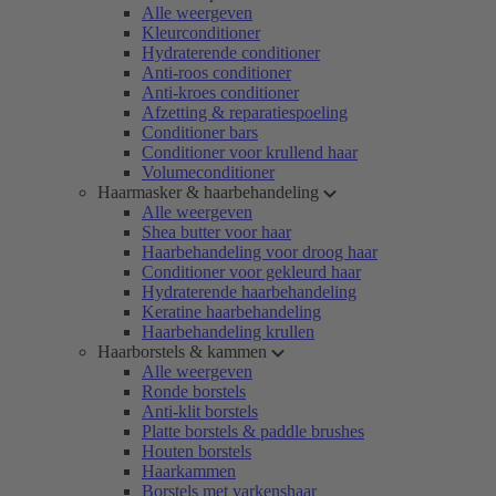
Alle weergeven
Kleurconditioner
Hydraterende conditioner
Anti-roos conditioner
Anti-kroes conditioner
Afzetting & reparatiespoeling
Conditioner bars
Conditioner voor krullend haar
Volumeconditioner
Haarmasker & haarbehandeling
Alle weergeven
Shea butter voor haar
Haarbehandeling voor droog haar
Conditioner voor gekleurd haar
Hydraterende haarbehandeling
Keratine haarbehandeling
Haarbehandeling krullen
Haarborstels & kammen
Alle weergeven
Ronde borstels
Anti-klit borstels
Platte borstels & paddle brushes
Houten borstels
Haarkammen
Borstels met varkenshaar