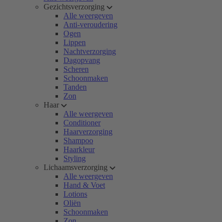
Gezichtsverzorging
Alle weergeven
Anti-veroudering
Ogen
Lippen
Nachtverzorging
Dagopvang
Scheren
Schoonmaken
Tanden
Zon
Haar
Alle weergeven
Conditioner
Haarverzorging
Shampoo
Haarkleur
Styling
Lichaamsverzorging
Alle weergeven
Hand & Voet
Lotions
Oliën
Schoonmaken
Zon