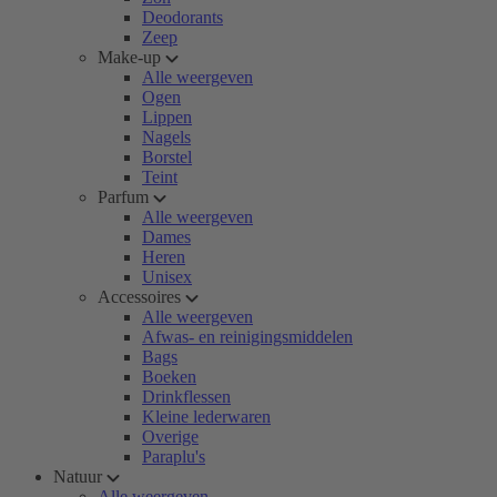
Deodorants
Zeep
Make-up
Alle weergeven
Ogen
Lippen
Nagels
Borstel
Teint
Parfum
Alle weergeven
Dames
Heren
Unisex
Accessoires
Alle weergeven
Afwas- en reinigingsmiddelen
Bags
Boeken
Drinkflessen
Kleine lederwaren
Overige
Paraplu's
Natuur
Alle weergeven