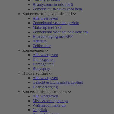
Beautyzomertrends 2026
Zomerse must-haves voor hem
Zomerverzorging voor de huid
Alle weergeven
Zonnebrand voor het gezicht
Make-up met SPF
Zonnebrand voor het hele lichaam
Haarverzorging met SPF
Aftersun
Zelfbruiner
Zomergeuren
Alle weergeven
Damesgeuren
Herengeuren
Bodyspray
Huidverzorging
Alle weergeven
Gezicht & Lichaamsverzorging
Haarverzorging
Zomerse make-up en trends
Alle weergeven
Mists & setting sprays
Waterproof make-up
Nagellak