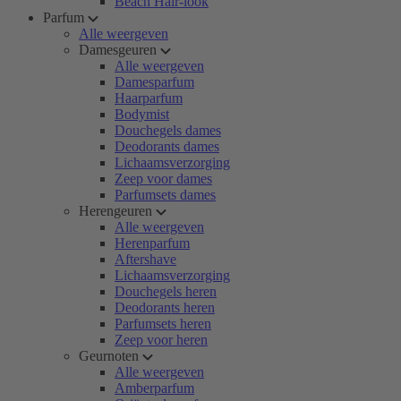
Beach Hair-look
Parfum
Alle weergeven
Damesgeuren
Alle weergeven
Damesparfum
Haarparfum
Bodymist
Douchegels dames
Deodorants dames
Lichaamsverzorging
Zeep voor dames
Parfumsets dames
Herengeuren
Alle weergeven
Herenparfum
Aftershave
Lichaamsverzorging
Douchegels heren
Deodorants heren
Parfumsets heren
Zeep voor heren
Geurnoten
Alle weergeven
Amberparfum