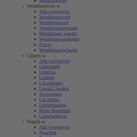
Wenkbrauwen
Wenkbrauwen
Alle weergeven
Wenkbrauwverf
Wenkbrauwgel
Wenkbrauwpomade
Wenkbrauw poeder
Wenkbrauwpotloden
Pincet
Wenkbrauwscharen
Lippen
Alle weergeven
Lippenstift
Lipgloss
Lipliner
Lip plumper
Liquid Lipstick
Accessoires
Lip primer
Lippenbalsem
Matte lippenstift
Lippenstiftsets
Nagels
Alle weergeven
Nagellak