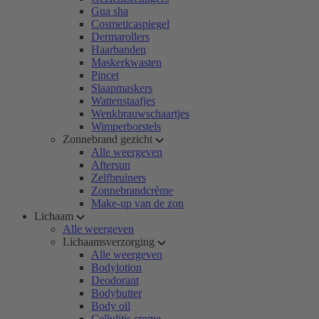
Gua sha
Cosmeticaspiegel
Dermarollers
Haarbanden
Maskerkwasten
Pincet
Slaapmaskers
Wattenstaafjes
Wenkbrauwschaartjes
Wimperborstels
Zonnebrand gezicht
Alle weergeven
Aftersun
Zelfbruiners
Zonnebrandcrème
Make-up van de zon
Lichaam
Alle weergeven
Lichaamsverzorging
Alle weergeven
Bodylotion
Deodorant
Bodybutter
Body oil
Cellulitis creme