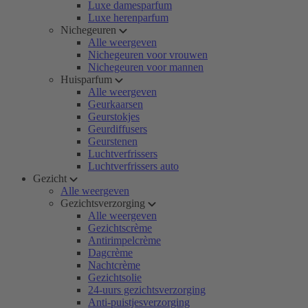
Luxe damesparfum
Luxe herenparfum
Nichegeuren
Alle weergeven
Nichegeuren voor vrouwen
Nichegeuren voor mannen
Huisparfum
Alle weergeven
Geurkaarsen
Geurstokjes
Geurdiffusers
Geurstenen
Luchtverfrissers
Luchtverfrissers auto
Gezicht
Alle weergeven
Gezichtsverzorging
Alle weergeven
Gezichtscrème
Antirimpelcrème
Dagcrème
Nachtcrème
Gezichtsolie
24-uurs gezichtsverzorging
Anti-puistjesverzorging