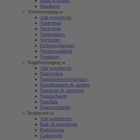
Hand scrubben
Handzeep
Voetverzorging
Alle weergeven
Voetenbad
Voetcrème
Voetmaskers
Voetscrub
Eeltverwijderaars
Voetgezondheid
Voetspray
Nagelverzorging
Alle weergeven
Nagelvijlen
Nagelriemverwijderaars
Nagelknippers & -tangen
Nagelolie & -penselen
Nagelscharen
Nagellak
Nagelverharder
Beautysets
Alle weergeven
Bad- & douchesets
Pedicuresets
Cadeausets