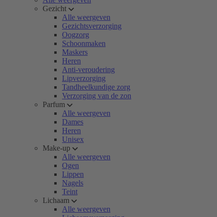
Gezicht
Alle weergeven
Gezichtsverzorging
Oogzorg
Schoonmaken
Maskers
Heren
Anti-veroudering
Lipverzorging
Tandheelkundige zorg
Verzorging van de zon
Parfum
Alle weergeven
Dames
Heren
Unisex
Make-up
Alle weergeven
Ogen
Lippen
Nagels
Teint
Lichaam
Alle weergeven