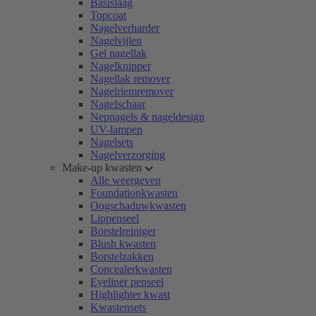
Basislaag
Topcoat
Nagelverharder
Nagelvijlen
Gel nagellak
Nagelknipper
Nagellak remover
Nagelriemremover
Nagelschaar
Nepnagels & nageldesign
UV-lampen
Nagelsets
Nagelverzorging
Make-up kwasten
Alle weergeven
Foundationkwasten
Oogschaduwkwasten
Lippenseel
Borstelreiniger
Blush kwasten
Borstelzakken
Concealerkwasten
Eyeliner penseel
Highlighter kwast
Kwastensets