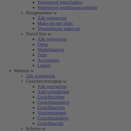
Waterproof oogschaduw
Waterproof wenkbrauwpotloden
Hoogtepunten
Alle weergeven
Make-up met glans
Veganistische make-up
Travel Size
Alle weergeven
Ogen
Wenkbrauwen
Teint
Accessoires
Lippen
Mannen
Alle weergeven
Gezichtsverzorging
Alle weergeven
Anti-veroudering
Gezichtscrème
Gezichtsreinigers
Gezichtsserum
Verzorgingssets
Gezichtsmaskers
Gezichtsscrub
Scheren