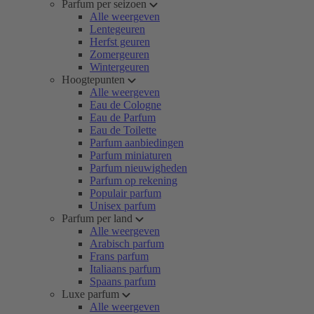
Parfum per seizoen
Alle weergeven
Lentegeuren
Herfst geuren
Zomergeuren
Wintergeuren
Hoogtepunten
Alle weergeven
Eau de Cologne
Eau de Parfum
Eau de Toilette
Parfum aanbiedingen
Parfum miniaturen
Parfum nieuwigheden
Parfum op rekening
Populair parfum
Unisex parfum
Parfum per land
Alle weergeven
Arabisch parfum
Frans parfum
Italiaans parfum
Spaans parfum
Luxe parfum
Alle weergeven