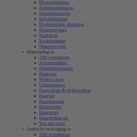
Droogshampoo
Antiroosshampoo
Herstelshampoo
Kleurshampoo
Hydraterende shampoo
Shampoo bars
Haarzeep
Krulshampoo
Shampoo-sets
Haarstyling
Alle weergeven
Schuimmiddel
Hittebescherming
Haarwax
Styling spray
Uitgroeispray
Haarcrème & stylingcrème
Haargel
Haarmascara
Haarpoeder
Haarspray
Haarstyling-set
Sea salt spray
Leave-in verzorging
Alle weergeven