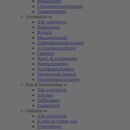
Manicuresets
Lichaamsverzorgingssets
Zonnebrandsets
Accessoires
Alle weergeven
Badsponzen
Borstels
Massageborstels
Zelfbruinerhandschoenen
Accessoires pedicure
Flanellen
Hand- & voetsieraden
Nagelaccessoires
Scrubhandschoenen
Vervangende borstels
Verzorgingsaccessoires
Zon & bescherming
Alle weergeven
Aftersun
Zelfbruiners
Zonnebrand
Ontharen
Alle weergeven
Koude en warme was
Scheermesjes