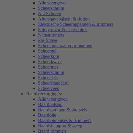
Alle weergeven
Scheerschuim
Nat Scheren
Aftershavebalsem & -lotion
Elektrische Scheerapparaten & trimmers
Safety razor & accessoires
Neustrimmers
Pre-Shave
Scheerapparaat voor mannen
Scheergel
Scheerkom
Scheerkwast
Scheermes
Scheerschuim
Scheersets
Scheerstandaard
Scheerzeep
Baardverzorging
Alle weergeven
Baardbalsem
Baardkammen & -borstels
Baardolie
Baardtondeuses & -trimmers
Baardshampoo & -zeep
Baard trimmen