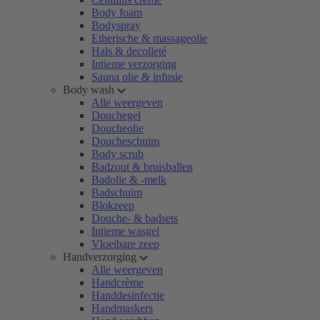
Body foam
Bodyspray
Etherische & massageolie
Hals & decolleté
Intieme verzorging
Sauna olie & infusie
Body wash
Alle weergeven
Douchegel
Doucheolie
Doucheschuim
Body scrub
Badzout & bruisballen
Badolie & -melk
Badschuim
Blokzeep
Douche- & badsets
Intieme wasgel
Vloeibare zeep
Handverzorging
Alle weergeven
Handcrème
Handdesinfectie
Handmaskers