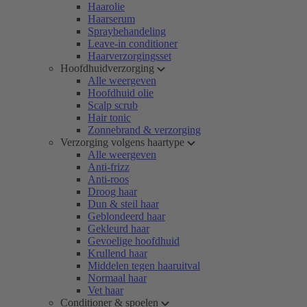
Haarolie
Haarserum
Spraybehandeling
Leave-in conditioner
Haarverzorgingsset
Hoofdhuidverzorging
Alle weergeven
Hoofdhuid olie
Scalp scrub
Hair tonic
Zonnebrand & verzorging
Verzorging volgens haartype
Alle weergeven
Anti-frizz
Anti-roos
Droog haar
Dun & steil haar
Geblondeerd haar
Gekleurd haar
Gevoelige hoofdhuid
Krullend haar
Middelen tegen haaruitval
Normaal haar
Vet haar
Conditioner & spoelen