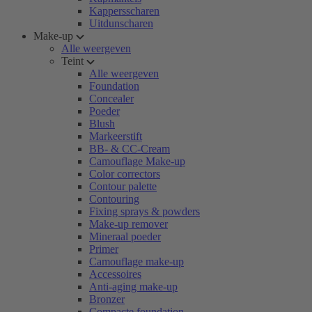
Kappersscharen
Uitdunscharen
Make-up
Alle weergeven
Teint
Alle weergeven
Foundation
Concealer
Poeder
Blush
Markeerstift
BB- & CC-Cream
Camouflage Make-up
Color correctors
Contour palette
Contouring
Fixing sprays & powders
Make-up remover
Mineraal poeder
Primer
Camouflage make-up
Accessoires
Anti-aging make-up
Bronzer
Compacte foundation