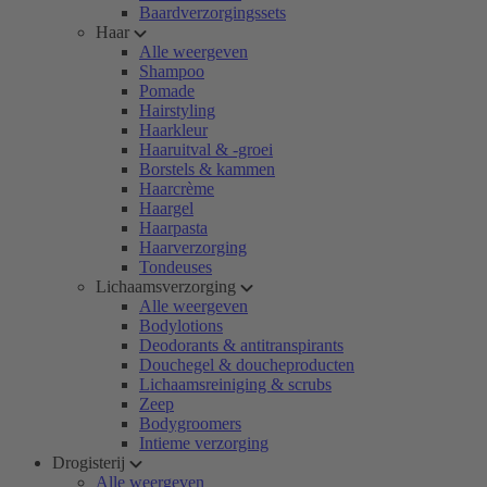
Baardverzorgingssets
Haar
Alle weergeven
Shampoo
Pomade
Hairstyling
Haarkleur
Haaruitval & -groei
Borstels & kammen
Haarcrème
Haargel
Haarpasta
Haarverzorging
Tondeuses
Lichaamsverzorging
Alle weergeven
Bodylotions
Deodorants & antitranspirants
Douchegel & doucheproducten
Lichaamsreiniging & scrubs
Zeep
Bodygroomers
Intieme verzorging
Drogisterij
Alle weergeven