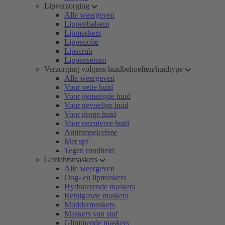
Lipverzorging
Alle weergeven
Lippenbalsem
Lipmaskers
Lippenolie
Lipscrub
Lippenserum
Verzorging volgens huidbehoeften/huidtype
Alle weergeven
Voor vette huid
Voor gemengde huid
Voor gevoelige huid
Voor droge huid
Voor onzuivere huid
Antirimpelcrème
Met spf
Tegen roodheid
Gezichtsmaskers
Alle weergeven
Oog- en lipmaskers
Hydraterende maskers
Reinigende maskers
Moddermaskers
Maskers van stof
Glimmende maskers