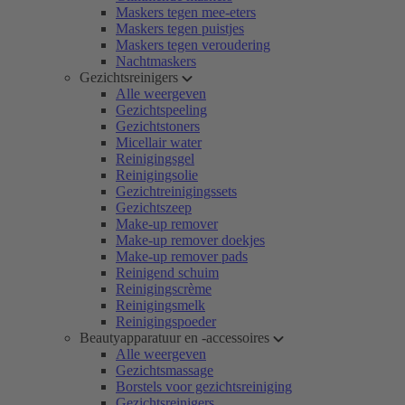
Maskers tegen mee-eters
Maskers tegen puistjes
Maskers tegen veroudering
Nachtmaskers
Gezichtsreinigers
Alle weergeven
Gezichtspeeling
Gezichtstoners
Micellair water
Reinigingsgel
Reinigingsolie
Gezichtreinigingssets
Gezichtszeep
Make-up remover
Make-up remover doekjes
Make-up remover pads
Reinigend schuim
Reinigingscrème
Reinigingsmelk
Reinigingspoeder
Beautyapparatuur en -accessoires
Alle weergeven
Gezichtsmassage
Borstels voor gezichtsreiniging
Gezichtsreinigers