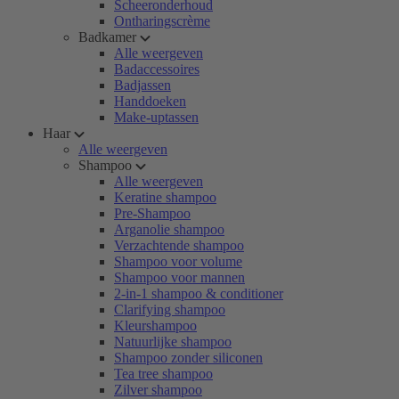
Scheeronderhoud
Ontharingscrème
Badkamer
Alle weergeven
Badaccessoires
Badjassen
Handdoeken
Make-uptassen
Haar
Alle weergeven
Shampoo
Alle weergeven
Keratine shampoo
Pre-Shampoo
Arganolie shampoo
Verzachtende shampoo
Shampoo voor volume
Shampoo voor mannen
2-in-1 shampoo & conditioner
Clarifying shampoo
Kleurshampoo
Natuurlijke shampoo
Shampoo zonder siliconen
Tea tree shampoo
Zilver shampoo