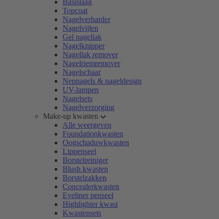
Basislaag
Topcoat
Nagelverharder
Nagelvijlen
Gel nagellak
Nagelknipper
Nagellak remover
Nagelriemremover
Nagelschaar
Nepnagels & nageldesign
UV-lampen
Nagelsets
Nagelverzorging
Make-up kwasten
Alle weergeven
Foundationkwasten
Oogschaduwkwasten
Lippenseel
Borstelreiniger
Blush kwasten
Borstelzakken
Concealerkwasten
Eyeliner penseel
Highlighter kwast
Kwastensets