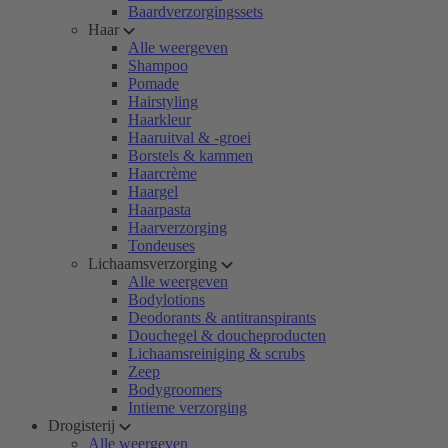
Baardverzorgingssets
Haar
Alle weergeven
Shampoo
Pomade
Hairstyling
Haarkleur
Haaruitval & -groei
Borstels & kammen
Haarcrème
Haargel
Haarpasta
Haarverzorging
Tondeuses
Lichaamsverzorging
Alle weergeven
Bodylotions
Deodorants & antitranspirants
Douchegel & doucheproducten
Lichaamsreiniging & scrubs
Zeep
Bodygroomers
Intieme verzorging
Drogisterij
Alle weergeven