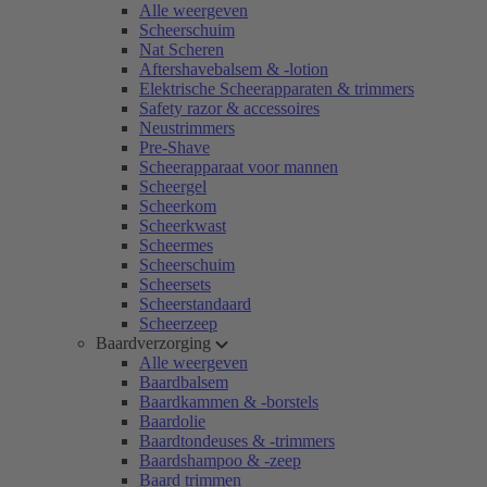
Alle weergeven
Scheerschuim
Nat Scheren
Aftershavebalsem & -lotion
Elektrische Scheerapparaten & trimmers
Safety razor & accessoires
Neustrimmers
Pre-Shave
Scheerapparaat voor mannen
Scheergel
Scheerkom
Scheerkwast
Scheermes
Scheerschuim
Scheersets
Scheerstandaard
Scheerzeep
Baardverzorging
Alle weergeven
Baardbalsem
Baardkammen & -borstels
Baardolie
Baardtondeuses & -trimmers
Baardshampoo & -zeep
Baard trimmen