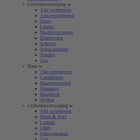
Gezichtsverzorging
Alle weergeven
Anti-veroudering
Ogen
Lippen
Nachtverzorging
Dagopvang
Scheren
Schoonmaken
Tanden
Zon
Haar
Alle weergeven
Conditioner
Haarverzorging
Shampoo
Haarkleur
Styling
Lichaamsverzorging
Alle weergeven
Hand & Voet
Lotions
Oliën
Schoonmaken
Zon