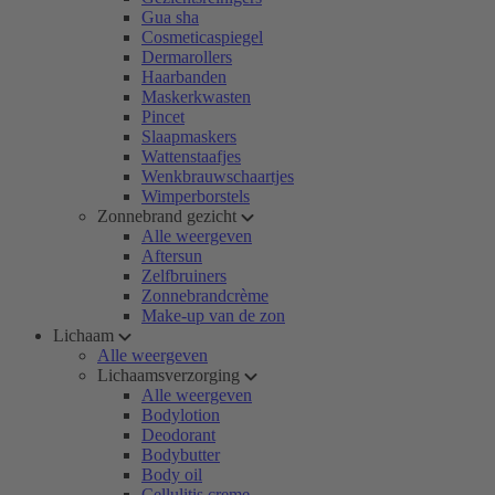
Gua sha
Cosmeticaspiegel
Dermarollers
Haarbanden
Maskerkwasten
Pincet
Slaapmaskers
Wattenstaafjes
Wenkbrauwschaartjes
Wimperborstels
Zonnebrand gezicht
Alle weergeven
Aftersun
Zelfbruiners
Zonnebrandcrème
Make-up van de zon
Lichaam
Alle weergeven
Lichaamsverzorging
Alle weergeven
Bodylotion
Deodorant
Bodybutter
Body oil
Cellulitis creme