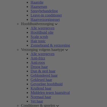
Haarolie
Haarserum
Spraybehandeling
Leave-in conditioner
Haarverzorgingsset
Hoofdhuidverzorging
Alle weergeven
Hoofdhuid olie
Scalp scrub
Hair tonic
Zonnebrand & verzorging
Verzorging volgens haartype
Alle weergeven
Anti-frizz
Anti-roos
Droog haar
Dun & steil haar
Geblondeerd haar
Gekleurd haar
Gevoelige hoofdhuid
Krullend haar
Middelen tegen haaruitval
Normaal haar
Vet haar
Conditioner & spoelen