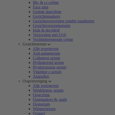
Bb- & cc-crème
Face mist
Getinte dagcrème
Gezichtsmaskers
Gezichtsverzorging zonder parabenen
Gezichtverzorgingssets
Hals & decolleté
Verzorging met Q10
Vochtinbrengende crème
Gezichtsserum
Alle weergeven
Anti-agingserum
Collageen serum
Hydraterend serum
Hyaluronzuur serum
Vitamine c-serum
Ampullen
Oogverzorging
Alle weergeven
Wenkbrauw serum
Oogcrème
Oogmaskers & -pads
Oogserum
Wimperserum
Ooggel