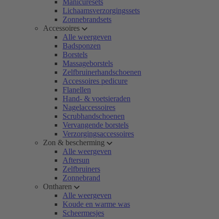
Manicuresets
Lichaamsverzorgingssets
Zonnebrandsets
Accessoires
Alle weergeven
Badsponzen
Borstels
Massageborstels
Zelfbruinerhandschoenen
Accessoires pedicure
Flanellen
Hand- & voetsieraden
Nagelaccessoires
Scrubhandschoenen
Vervangende borstels
Verzorgingsaccessoires
Zon & bescherming
Alle weergeven
Aftersun
Zelfbruiners
Zonnebrand
Ontharen
Alle weergeven
Koude en warme was
Scheermesjes