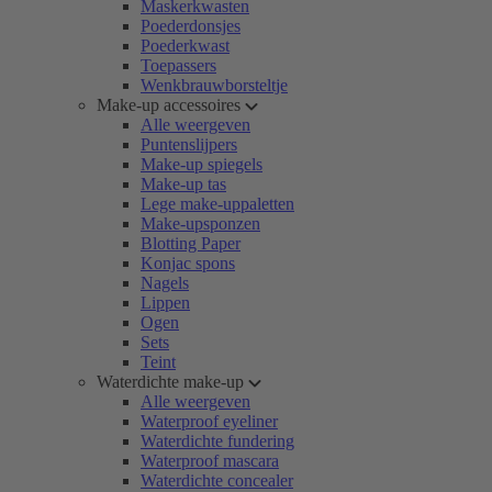
Maskerkwasten
Poederdonsjes
Poederkwast
Toepassers
Wenkbrauwborsteltje
Make-up accessoires
Alle weergeven
Puntenslijpers
Make-up spiegels
Make-up tas
Lege make-uppaletten
Make-upsponzen
Blotting Paper
Konjac spons
Nagels
Lippen
Ogen
Sets
Teint
Waterdichte make-up
Alle weergeven
Waterproof eyeliner
Waterdichte fundering
Waterproof mascara
Waterdichte concealer