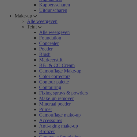
Kappersscharen
Uitdunscharen
Make-up
Alle weergeven
Teint
Alle weergeven
Foundation
Concealer
Poeder
Blush
Markeerstift
BB- & CC-Cream
Camouflage Make-up
Color correctors
Contour palette
Contouring
Fixing sprays & powders
Make-up remover
Mineraal poeder
Primer
Camouflage make-up
Accessoires
Anti-aging make-up
Bronzer
Compacte foundation