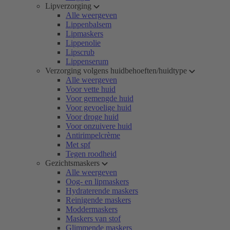
Lipverzorging
Alle weergeven
Lippenbalsem
Lipmaskers
Lippenolie
Lipscrub
Lippenserum
Verzorging volgens huidbehoeften/huidtype
Alle weergeven
Voor vette huid
Voor gemengde huid
Voor gevoelige huid
Voor droge huid
Voor onzuivere huid
Antirimpelcrème
Met spf
Tegen roodheid
Gezichtsmaskers
Alle weergeven
Oog- en lipmaskers
Hydraterende maskers
Reinigende maskers
Moddermaskers
Maskers van stof
Glimmende maskers