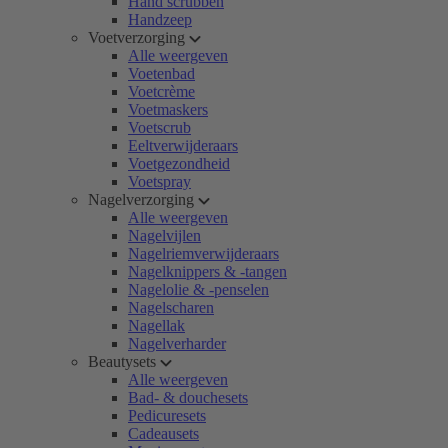
Hand scrubben
Handzeep
Voetverzorging
Alle weergeven
Voetenbad
Voetcrème
Voetmaskers
Voetscrub
Eeltverwijderaars
Voetgezondheid
Voetspray
Nagelverzorging
Alle weergeven
Nagelvijlen
Nagelriemverwijderaars
Nagelknippers & -tangen
Nagelolie & -penselen
Nagelscharen
Nagellak
Nagelverharder
Beautysets
Alle weergeven
Bad- & douchesets
Pedicuresets
Cadeausets