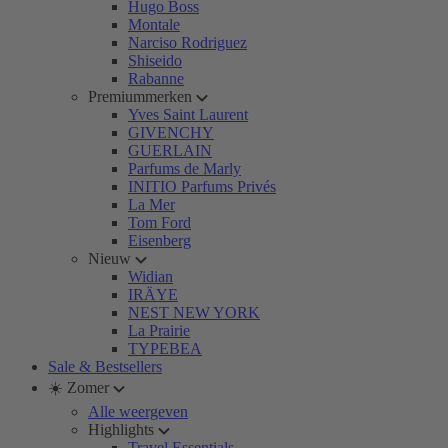
Hugo Boss
Montale
Narciso Rodriguez
Shiseido
Rabanne
Premiummerken
Yves Saint Laurent
GIVENCHY
GUERLAIN
Parfums de Marly
INITIO Parfums Privés
La Mer
Tom Ford
Eisenberg
Nieuw
Widian
IRÄYE
NEST NEW YORK
La Prairie
TYPEBEA
Sale & Bestsellers
☀️ Zomer
Alle weergeven
Highlights
Travel Essentials