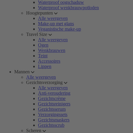
Waterproof oogschaduw
Waterproof wenkbrauwpotloden
Hoogtepunten
Alle weergeven
Make-up met glans
Veganistische make-up
Travel Size
Alle weergeven
Ogen
Wenkbrauwen
Teint
Accessoires
Lippen
Mannen
Alle weergeven
Gezichtsverzorging
Alle weergeven
Anti-veroudering
Gezichtscrème
Gezichtsreinigers
Gezichtsserum
Verzorgingssets
Gezichtsmaskers
Gezichtsscrub
Scheren