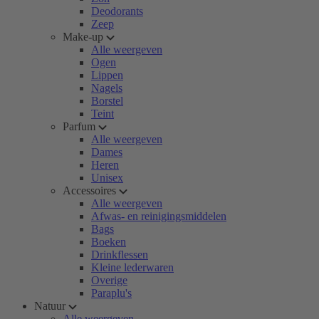
Deodorants
Zeep
Make-up
Alle weergeven
Ogen
Lippen
Nagels
Borstel
Teint
Parfum
Alle weergeven
Dames
Heren
Unisex
Accessoires
Alle weergeven
Afwas- en reinigingsmiddelen
Bags
Boeken
Drinkflessen
Kleine lederwaren
Overige
Paraplu's
Natuur
Alle weergeven