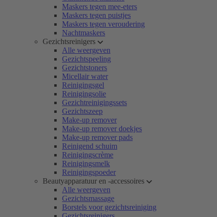
Maskers tegen mee-eters
Maskers tegen puistjes
Maskers tegen veroudering
Nachtmaskers
Gezichtsreinigers
Alle weergeven
Gezichtspeeling
Gezichtstoners
Micellair water
Reinigingsgel
Reinigingsolie
Gezichtreinigingssets
Gezichtszeep
Make-up remover
Make-up remover doekjes
Make-up remover pads
Reinigend schuim
Reinigingscrème
Reinigingsmelk
Reinigingspoeder
Beautyapparatuur en -accessoires
Alle weergeven
Gezichtsmassage
Borstels voor gezichtsreiniging
Gezichtsreinigers