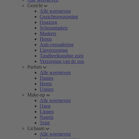
Gezicht
Alle weergeven
Gezichtsverzorging
Oogzorg
Schoonmaken
Maskers
Heren
Anti-veroudering
Lipverzorging
Tandheelkundige zorg
Verzorging van de zon
Parfum
Alle weergeven
Dames
Heren
Unisex
Make-up
Alle weergeven
Ogen
Lippen
Nagels
Teint
Lichaam
Alle weergeven