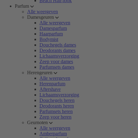
Beach Hair-look
Parfum
Alle weergeven
Damesgeuren
Alle weergeven
Damesparfum
Haarparfum
Bodymist
Douchegels dames
Deodorants dames
Lichaamsverzorging
Zeep voor dames
Parfumsets dames
Herengeuren
Alle weergeven
Herenparfum
Aftershave
Lichaamsverzorging
Douchegels heren
Deodorants heren
Parfumsets heren
Zeep voor heren
Geurnoten
Alle weergeven
Amberparfum