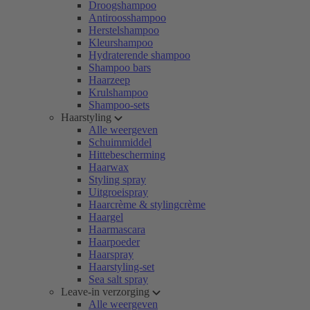
Droogshampoo
Antiroosshampoo
Herstelshampoo
Kleurshampoo
Hydraterende shampoo
Shampoo bars
Haarzeep
Krulshampoo
Shampoo-sets
Haarstyling
Alle weergeven
Schuimmiddel
Hittebescherming
Haarwax
Styling spray
Uitgroeispray
Haarcrème & stylingcrème
Haargel
Haarmascara
Haarpoeder
Haarspray
Haarstyling-set
Sea salt spray
Leave-in verzorging
Alle weergeven