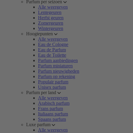
Parfum per seizoen
Alle weergeven
Lentegeuren
Herfst geuren
Zomergeuren
Wintergeuren
Hoogtepunten
Alle weergeven
Eau de Cologne
Eau de Parfum
Eau de Toilette
Parfum aanbiedingen
Parfum miniaturen
Parfum nieuwigheden
Parfum op rekening
Populair parfum
Unisex parfum
Parfum per land
Alle weergeven
Arabisch parfum
Frans parfum
Italiaans parfum
Spaans parfum
Luxe parfum
Alle weergeven