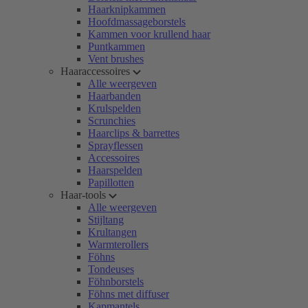
Haarknipkammen
Hoofdmassageborstels
Kammen voor krullend haar
Puntkammen
Vent brushes
Haaraccessoires
Alle weergeven
Haarbanden
Krulspelden
Scrunchies
Haarclips & barrettes
Sprayflessen
Accessoires
Haarspelden
Papillotten
Haar-tools
Alle weergeven
Stijltang
Krultangen
Warmterollers
Föhns
Tondeuses
Föhnborstels
Föhns met diffuser
Kapmantels