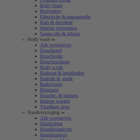
Body foam
Bodyspray
Etherische & massageolie
Hals & decolleté
Intieme verzorging
Sauna olie & infusie
Body wash
Alle weergeven
Douchegel
Doucheolie
Doucheschuim
Body scrub
Badzout & bruisballen
Badolie & -melk
Badschuim
Blokzeep
Douche- & badsets
Intieme wasgel
Vloeibare zeep
Handverzorging
Alle weergeven
Handcrème
Handdesinfectie
Handmaskers