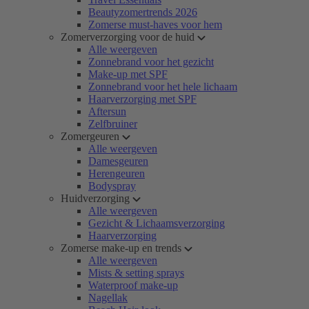
Beautyzomertrends 2026
Zomerse must-haves voor hem
Zomerverzorging voor de huid
Alle weergeven
Zonnebrand voor het gezicht
Make-up met SPF
Zonnebrand voor het hele lichaam
Haarverzorging met SPF
Aftersun
Zelfbruiner
Zomergeuren
Alle weergeven
Damesgeuren
Herengeuren
Bodyspray
Huidverzorging
Alle weergeven
Gezicht & Lichaamsverzorging
Haarverzorging
Zomerse make-up en trends
Alle weergeven
Mists & setting sprays
Waterproof make-up
Nagellak