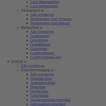
Luxe damesparfum
Luxe herenparfum
Nichegeuren
Alle weergeven
Nichegeuren voor vrouwen
Nichegeuren voor mannen
Huisparfum
Alle weergeven
Geurkaarsen
Geurstokjes
Geurdiffusers
Geurstenen
Luchtverfrissers
Luchtverfrissers auto
Gezicht
Alle weergeven
Gezichtsverzorging
Alle weergeven
Gezichtscrème
Antirimpelcrème
Dagcrème
Nachtcrème
Gezichtsolie
24-uurs gezichtsverzorging
Anti-puistjesverzorging