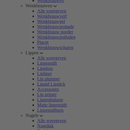
Wenkbrauwen
Wenkbrauwen
Alle weergeven
Wenkbrauwverf
Wenkbrauwgel
Wenkbrauwpomade
Wenkbrauw poeder
Wenkbrauwpotloden
Pincet
Wenkbrauwscharen
Lippen
Alle weergeven
Lippenstift
Lipgloss
Lipliner
Lip plumper
Liquid Lipstick
Accessoires
Lip primer
Lippenbalsem
Matte lippenstift
Lippenstiftsets
Nagels
Alle weergeven
Nagellak