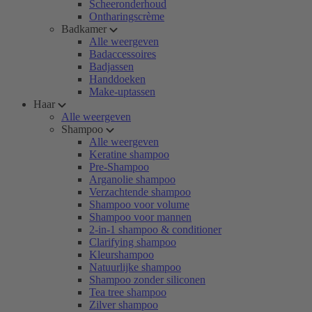
Scheeronderhoud
Ontharingscrème
Badkamer
Alle weergeven
Badaccessoires
Badjassen
Handdoeken
Make-uptassen
Haar
Alle weergeven
Shampoo
Alle weergeven
Keratine shampoo
Pre-Shampoo
Arganolie shampoo
Verzachtende shampoo
Shampoo voor volume
Shampoo voor mannen
2-in-1 shampoo & conditioner
Clarifying shampoo
Kleurshampoo
Natuurlijke shampoo
Shampoo zonder siliconen
Tea tree shampoo
Zilver shampoo