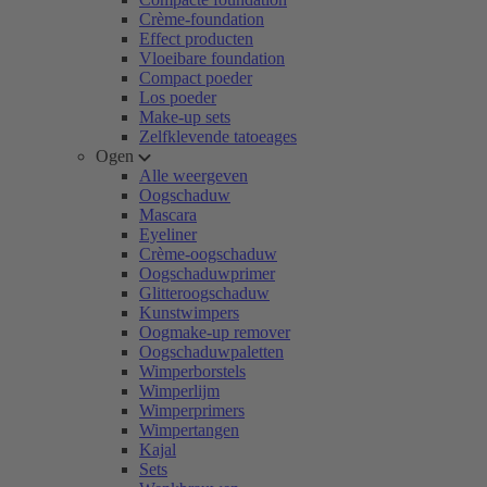
Crème-foundation
Effect producten
Vloeibare foundation
Compact poeder
Los poeder
Make-up sets
Zelfklevende tatoeages
Ogen
Alle weergeven
Oogschaduw
Mascara
Eyeliner
Crème-oogschaduw
Oogschaduwprimer
Glitteroogschaduw
Kunstwimpers
Oogmake-up remover
Oogschaduwpaletten
Wimperborstels
Wimperlijm
Wimperprimers
Wimpertangen
Kajal
Sets