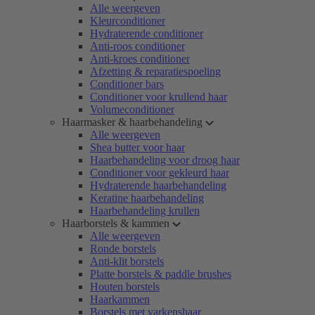
Alle weergeven
Kleurconditioner
Hydraterende conditioner
Anti-roos conditioner
Anti-kroes conditioner
Afzetting & reparatiespoeling
Conditioner bars
Conditioner voor krullend haar
Volumeconditioner
Haarmasker & haarbehandeling
Alle weergeven
Shea butter voor haar
Haarbehandeling voor droog haar
Conditioner voor gekleurd haar
Hydraterende haarbehandeling
Keratine haarbehandeling
Haarbehandeling krullen
Haarborstels & kammen
Alle weergeven
Ronde borstels
Anti-klit borstels
Platte borstels & paddle brushes
Houten borstels
Haarkammen
Borstels met varkenshaar