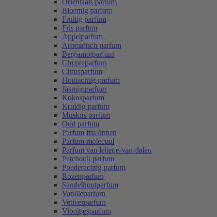
Oriëntaals parfum
Bloemig parfum
Fruitig parfum
Fris parfum
Appelparfum
Aromatisch parfum
Bergamotparfum
Chypreparfum
Citrusparfum
Houtachtig parfum
Jasmijnparfum
Kokosparfum
Kruidig parfum
Muskus parfum
Oud parfum
Parfum fris linnen
Parfum molecuul
Parfum van lelietje-van-dalen
Patchouli parfum
Poederachtig parfum
Rozenparfum
Sandelhoutparfum
Vanilleparfum
Vetiverparfum
Viooltjesparfum