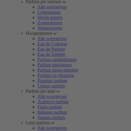
Parfum per seizoen
Alle weergeven
Lentegeuren
Herfst geuren
Zomergeuren
Wintergeuren
Hoogtepunten
Alle weergeven
Eau de Cologne
Eau de Parfum
Eau de Toilette
Parfum aanbiedingen
Parfum miniaturen
Parfum nieuwigheden
Parfum op rekening
Populair parfum
Unisex parfum
Parfum per land
Alle weergeven
Arabisch parfum
Frans parfum
Italiaans parfum
Spaans parfum
Luxe parfum
Alle weergeven