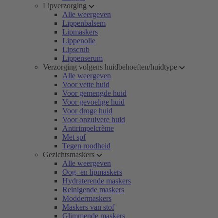
Lipverzorging
Alle weergeven
Lippenbalsem
Lipmaskers
Lippenolie
Lipscrub
Lippenserum
Verzorging volgens huidbehoeften/huidtype
Alle weergeven
Voor vette huid
Voor gemengde huid
Voor gevoelige huid
Voor droge huid
Voor onzuivere huid
Antirimpelcrème
Met spf
Tegen roodheid
Gezichtsmaskers
Alle weergeven
Oog- en lipmaskers
Hydraterende maskers
Reinigende maskers
Moddermaskers
Maskers van stof
Glimmende maskers