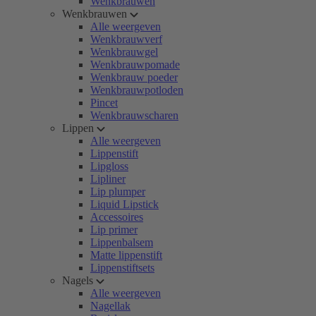
Wenkbrauwen
Wenkbrauwen
Alle weergeven
Wenkbrauwverf
Wenkbrauwgel
Wenkbrauwpomade
Wenkbrauw poeder
Wenkbrauwpotloden
Pincet
Wenkbrauwscharen
Lippen
Alle weergeven
Lippenstift
Lipgloss
Lipliner
Lip plumper
Liquid Lipstick
Accessoires
Lip primer
Lippenbalsem
Matte lippenstift
Lippenstiftsets
Nagels
Alle weergeven
Nagellak