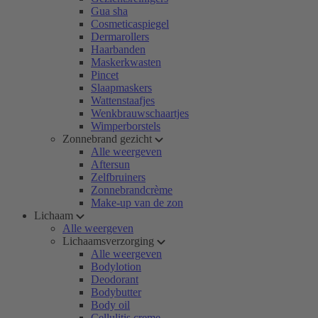
Gua sha
Cosmeticaspiegel
Dermarollers
Haarbanden
Maskerkwasten
Pincet
Slaapmaskers
Wattenstaafjes
Wenkbrauwschaartjes
Wimperborstels
Zonnebrand gezicht
Alle weergeven
Aftersun
Zelfbruiners
Zonnebrandcrème
Make-up van de zon
Lichaam
Alle weergeven
Lichaamsverzorging
Alle weergeven
Bodylotion
Deodorant
Bodybutter
Body oil
Cellulitis creme