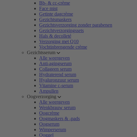
Bb- & cc-crème
Face mist
Getinte dagcrème
Gezichtsmaskers
Gezichtsverzorging zonder parabenen
Gezichtverzorgingssets
Hals & decolleté
Verzorging met Q10
Vochtinbrengende crème
Gezichtsserum
Alle weergeven
Anti-agingserum
Collageen serum
Hydraterend serum
Hyaluronzuur serum
Vitamine c-serum
Ampullen
Oogverzorging
Alle weergeven
Wenkbrauw serum
Oogcrème
Oogmaskers & -pads
Oogserum
Wimperserum
Ooggel