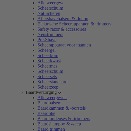
Alle weergeven
Scheerschuim
Nat Scheren
Aftershavebalsem & -lotion
Elektrische Scheerapparaten & trimmers
Safety razor & accessoires
Neustrimmers
Pre-Shave
Scheerapparaat voor mannen
Scheergel
Scheerkom
Scheerkwast
Scheermes
Scheerschuim
Scheersets
Scheerstandaard
Scheerzeep
Baardverzorging
Alle weergeven
Baardbalsem
Baardkammen & -borstels
Baardolie
Baardtondeuses & -trimmers
Baardshampoo & -zeep
Baard trimmen