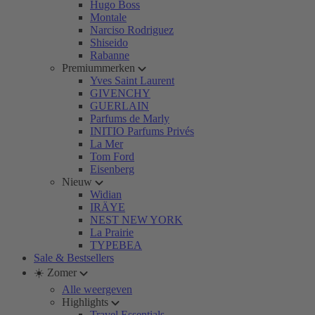
Hugo Boss
Montale
Narciso Rodriguez
Shiseido
Rabanne
Premiummerken
Yves Saint Laurent
GIVENCHY
GUERLAIN
Parfums de Marly
INITIO Parfums Privés
La Mer
Tom Ford
Eisenberg
Nieuw
Widian
IRÄYE
NEST NEW YORK
La Prairie
TYPEBEA
Sale & Bestsellers
☀️ Zomer
Alle weergeven
Highlights
Travel Essentials