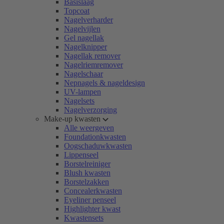
Basislaag
Topcoat
Nagelverharder
Nagelvijlen
Gel nagellak
Nagelknipper
Nagellak remover
Nagelriemremover
Nagelschaar
Nepnagels & nageldesign
UV-lampen
Nagelsets
Nagelverzorging
Make-up kwasten
Alle weergeven
Foundationkwasten
Oogschaduwkwasten
Lippenseel
Borstelreiniger
Blush kwasten
Borstelzakken
Concealerkwasten
Eyeliner penseel
Highlighter kwast
Kwastensets