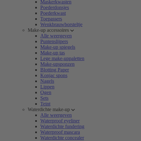
Maskerkwasten
Poederdonsjes
Poederkwast
Toepassers
Wenkbrauwborsteltje
Make-up accessoires
Alle weergeven
Puntenslijpers
Make-up spiegels
Make-up tas
Lege make-uppaletten
Make-upsponzen
Blotting Paper
Konjac spons
Nagels
Lippen
Ogen
Sets
Teint
Waterdichte make-up
Alle weergeven
Waterproof eyeliner
Waterdichte fundering
Waterproof mascara
Waterdichte concealer