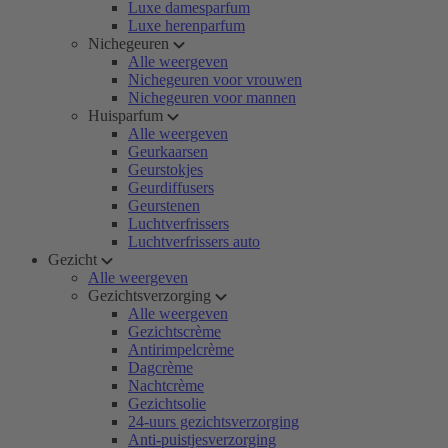
Luxe damesparfum
Luxe herenparfum
Nichegeuren
Alle weergeven
Nichegeuren voor vrouwen
Nichegeuren voor mannen
Huisparfum
Alle weergeven
Geurkaarsen
Geurstokjes
Geurdiffusers
Geurstenen
Luchtverfrissers
Luchtverfrissers auto
Gezicht
Alle weergeven
Gezichtsverzorging
Alle weergeven
Gezichtscrème
Antirimpelcrème
Dagcrème
Nachtcrème
Gezichtsolie
24-uurs gezichtsverzorging
Anti-puistjesverzorging