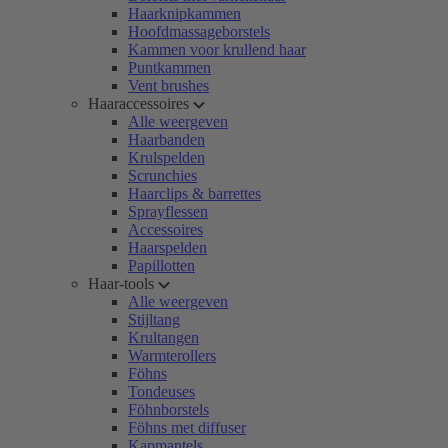
Haarknipkammen
Hoofdmassageborstels
Kammen voor krullend haar
Puntkammen
Vent brushes
Haaraccessoires
Alle weergeven
Haarbanden
Krulspelden
Scrunchies
Haarclips & barrettes
Sprayflessen
Accessoires
Haarspelden
Papillotten
Haar-tools
Alle weergeven
Stijltang
Krultangen
Warmterollers
Föhns
Tondeuses
Föhnborstels
Föhns met diffuser
Kapmantels