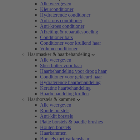
Alle weergeven
Kleurconditioner
Hydraterende conditioner
Anti-roos conditioner
Anti-kroes conditioner
Afzetting & reparatiespoeling
Conditioner bars
Conditioner voor krullend haar
Volumeconditioner
Haarmasker & haarbehandeling
Alle weergeven
Shea butter voor haar
Haarbehandeling voor droog haar
Conditioner voor gekleurd haar
Hydraterende haarbehandeling
Keratine haarbehandeling
Haarbehandeling krullen
Haarborstels & kammen
Alle weergeven
Ronde borstels
Anti-klit borstels
Platte borstels & paddle brushes
Houten borstels
Haarkammen
Borstels met varkenshaar