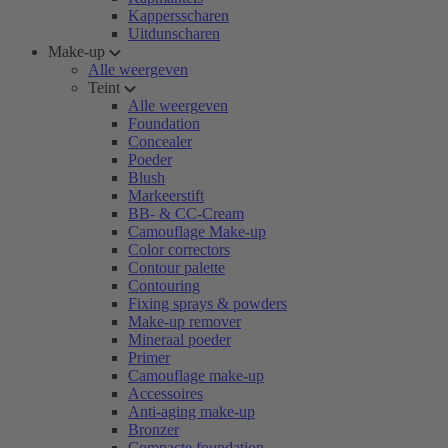
Kappersscharen
Uitdunscharen
Make-up
Alle weergeven
Teint
Alle weergeven
Foundation
Concealer
Poeder
Blush
Markeerstift
BB- & CC-Cream
Camouflage Make-up
Color correctors
Contour palette
Contouring
Fixing sprays & powders
Make-up remover
Mineraal poeder
Primer
Camouflage make-up
Accessoires
Anti-aging make-up
Bronzer
Compacte foundation