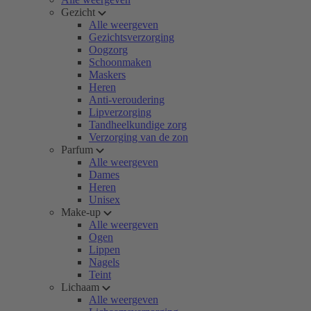
Gezicht
Alle weergeven
Gezichtsverzorging
Oogzorg
Schoonmaken
Maskers
Heren
Anti-veroudering
Lipverzorging
Tandheelkundige zorg
Verzorging van de zon
Parfum
Alle weergeven
Dames
Heren
Unisex
Make-up
Alle weergeven
Ogen
Lippen
Nagels
Teint
Lichaam
Alle weergeven