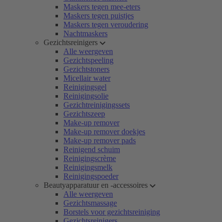
Maskers tegen mee-eters
Maskers tegen puistjes
Maskers tegen veroudering
Nachtmaskers
Gezichtsreinigers
Alle weergeven
Gezichtspeeling
Gezichtstoners
Micellair water
Reinigingsgel
Reinigingsolie
Gezichtreinigingssets
Gezichtszeep
Make-up remover
Make-up remover doekjes
Make-up remover pads
Reinigend schuim
Reinigingscrème
Reinigingsmelk
Reinigingspoeder
Beautyapparatuur en -accessoires
Alle weergeven
Gezichtsmassage
Borstels voor gezichtsreiniging
Gezichtsreinigers