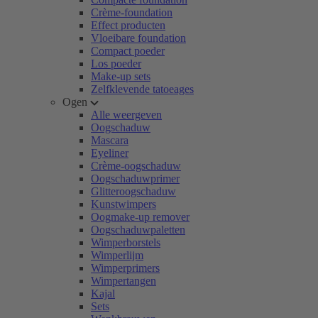
Crème-foundation
Effect producten
Vloeibare foundation
Compact poeder
Los poeder
Make-up sets
Zelfklevende tatoeages
Ogen
Alle weergeven
Oogschaduw
Mascara
Eyeliner
Crème-oogschaduw
Oogschaduwprimer
Glitteroogschaduw
Kunstwimpers
Oogmake-up remover
Oogschaduwpaletten
Wimperborstels
Wimperlijm
Wimperprimers
Wimpertangen
Kajal
Sets