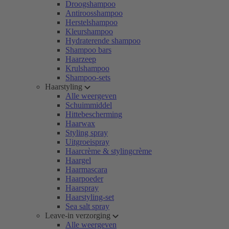
Droogshampoo
Antiroosshampoo
Herstelshampoo
Kleurshampoo
Hydraterende shampoo
Shampoo bars
Haarzeep
Krulshampoo
Shampoo-sets
Haarstyling
Alle weergeven
Schuimmiddel
Hittebescherming
Haarwax
Styling spray
Uitgroeispray
Haarcrème & stylingcrème
Haargel
Haarmascara
Haarpoeder
Haarspray
Haarstyling-set
Sea salt spray
Leave-in verzorging
Alle weergeven