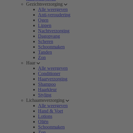
Gezichtsverzorging
Alle weergeven
Anti-veroudering
Ogen
Lippen
Nachtverzorging
Dagopvang
Scheren
Schoonmaken
Tanden
Zon
Haar
Alle weergeven
Conditioner
Haarverzorging
Shampoo
Haarkleur
Styling
Lichaamsverzorging
Alle weergeven
Hand & Voet
Lotions
Oliën
Schoonmaken
Zon