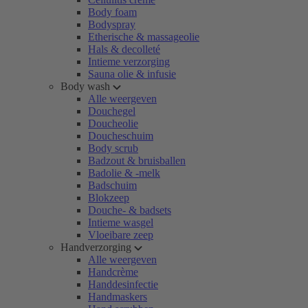
Body foam
Bodyspray
Etherische & massageolie
Hals & decolleté
Intieme verzorging
Sauna olie & infusie
Body wash
Alle weergeven
Douchegel
Doucheolie
Doucheschuim
Body scrub
Badzout & bruisballen
Badolie & -melk
Badschuim
Blokzeep
Douche- & badsets
Intieme wasgel
Vloeibare zeep
Handverzorging
Alle weergeven
Handcrème
Handdesinfectie
Handmaskers