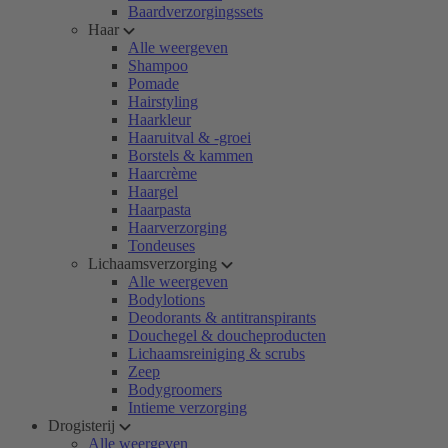
Baardverzorgingssets
Haar
Alle weergeven
Shampoo
Pomade
Hairstyling
Haarkleur
Haaruitval & -groei
Borstels & kammen
Haarcrème
Haargel
Haarpasta
Haarverzorging
Tondeuses
Lichaamsverzorging
Alle weergeven
Bodylotions
Deodorants & antitranspirants
Douchegel & doucheproducten
Lichaamsreiniging & scrubs
Zeep
Bodygroomers
Intieme verzorging
Drogisterij
Alle weergeven