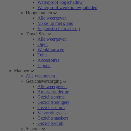
Waterproof oogschaduw
Waterproof wenkbrauwpotloden
Hoogtepunten
Alle weergeven
Make-up met glans
Veganistische make-up
Travel Size
Alle weergeven
Ogen
Wenkbrauwen
Teint
Accessoires
Lippen
Mannen
Alle weergeven
Gezichtsverzorging
Alle weergeven
Anti-veroudering
Gezichtscrème
Gezichtsreinigers
Gezichtsserum
Verzorgingssets
Gezichtsmaskers
Gezichtsscrub
Scheren