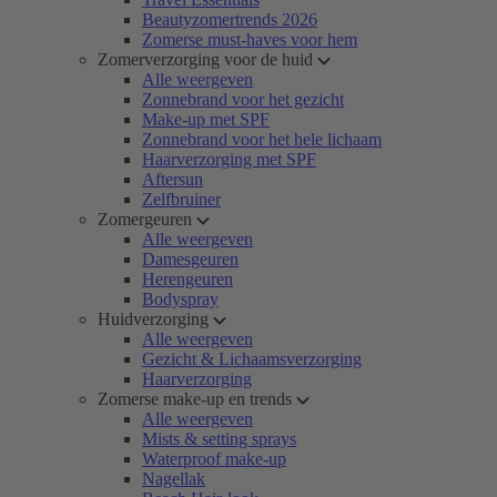
Beautyzomertrends 2026
Zomerse must-haves voor hem
Zomerverzorging voor de huid
Alle weergeven
Zonnebrand voor het gezicht
Make-up met SPF
Zonnebrand voor het hele lichaam
Haarverzorging met SPF
Aftersun
Zelfbruiner
Zomergeuren
Alle weergeven
Damesgeuren
Herengeuren
Bodyspray
Huidverzorging
Alle weergeven
Gezicht & Lichaamsverzorging
Haarverzorging
Zomerse make-up en trends
Alle weergeven
Mists & setting sprays
Waterproof make-up
Nagellak