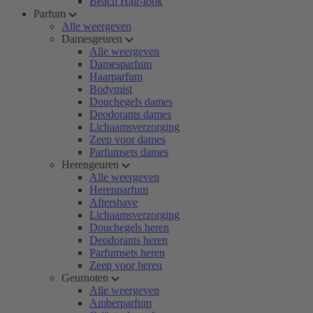
Beach Hair-look
Parfum
Alle weergeven
Damesgeuren
Alle weergeven
Damesparfum
Haarparfum
Bodymist
Douchegels dames
Deodorants dames
Lichaamsverzorging
Zeep voor dames
Parfumsets dames
Herengeuren
Alle weergeven
Herenparfum
Aftershave
Lichaamsverzorging
Douchegels heren
Deodorants heren
Parfumsets heren
Zeep voor heren
Geurnoten
Alle weergeven
Amberparfum