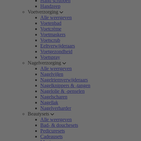
Hand scrubben
Handzeep
Voetverzorging
Alle weergeven
Voetenbad
Voetcrème
Voetmaskers
Voetscrub
Eeltverwijderaars
Voetgezondheid
Voetspray
Nagelverzorging
Alle weergeven
Nagelvijlen
Nagelriemverwijderaars
Nagelknippers & -tangen
Nagelolie & -penselen
Nagelscharen
Nagellak
Nagelverharder
Beautysets
Alle weergeven
Bad- & douchesets
Pedicuresets
Cadeausets