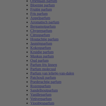
Oriëntaals parfum
Bloemig parfum
Fruitig parfum
Fris parfum
Appelparfum
Aromatisch parfum
Bergamotparfum
Chypreparfum
Citrusparfum
Houtachtig parfum
Jasmijnparfum
Kokosparfum
Kruidig parfum
Muskus parfum
Oud parfum
Parfum fris linnen
Parfum molecuul
Parfum van lelietje-van-dalen
Patchouli parfum
Poederachtig parfum
Rozenparfum
Sandelhoutparfum
Vanilleparfum
Vetiverparfum
Viooltjesparfum