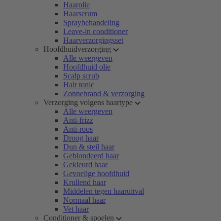
Haarolie
Haarserum
Spraybehandeling
Leave-in conditioner
Haarverzorgingsset
Hoofdhuidverzorging
Alle weergeven
Hoofdhuid olie
Scalp scrub
Hair tonic
Zonnebrand & verzorging
Verzorging volgens haartype
Alle weergeven
Anti-frizz
Anti-roos
Droog haar
Dun & steil haar
Geblondeerd haar
Gekleurd haar
Gevoelige hoofdhuid
Krullend haar
Middelen tegen haaruitval
Normaal haar
Vet haar
Conditioner & spoelen