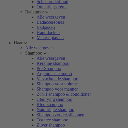
Scheeronderhoud
Ontharingscrème
Badkamer
Alle weergeven
Badaccessoires
Badjassen
Handdoeken
Make-uptassen
Haar
Alle weergeven
Shampoo
Alle weergeven
Keratine shampoo
Pre-Shampoo
Arganolie shampoo
Verzachtende shampoo
Shampoo voor volume
Shampoo voor mannen
2-in-1 shampoo & conditioner
Clarifying shampoo
Kleurshampoo
Natuurlijke shampoo
Shampoo zonder siliconen
Tea tree shampoo
Zilver shampoo