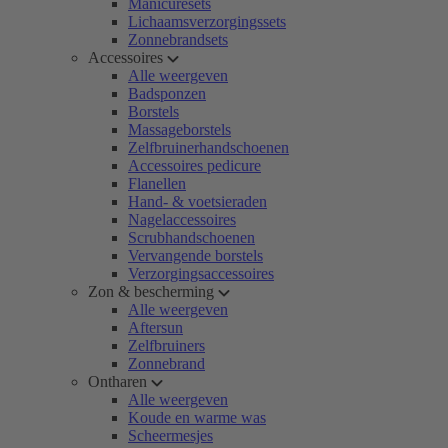
Manicuresets
Lichaamsverzorgingssets
Zonnebrandsets
Accessoires
Alle weergeven
Badsponzen
Borstels
Massageborstels
Zelfbruinerhandschoenen
Accessoires pedicure
Flanellen
Hand- & voetsieraden
Nagelaccessoires
Scrubhandschoenen
Vervangende borstels
Verzorgingsaccessoires
Zon & bescherming
Alle weergeven
Aftersun
Zelfbruiners
Zonnebrand
Ontharen
Alle weergeven
Koude en warme was
Scheermesjes