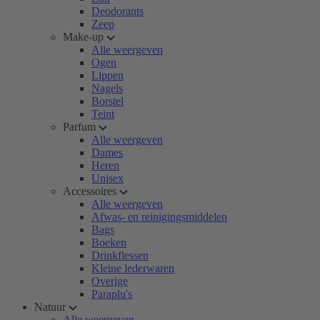
Deodorants
Zeep
Make-up
Alle weergeven
Ogen
Lippen
Nagels
Borstel
Teint
Parfum
Alle weergeven
Dames
Heren
Unisex
Accessoires
Alle weergeven
Afwas- en reinigingsmiddelen
Bags
Boeken
Drinkflessen
Kleine lederwaren
Overige
Paraplu's
Natuur
Alle weergeven