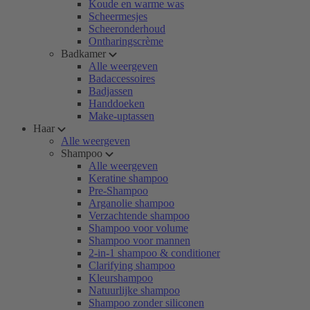
Koude en warme was
Scheermesjes
Scheeronderhoud
Ontharingscrème
Badkamer
Alle weergeven
Badaccessoires
Badjassen
Handdoeken
Make-uptassen
Haar
Alle weergeven
Shampoo
Alle weergeven
Keratine shampoo
Pre-Shampoo
Arganolie shampoo
Verzachtende shampoo
Shampoo voor volume
Shampoo voor mannen
2-in-1 shampoo & conditioner
Clarifying shampoo
Kleurshampoo
Natuurlijke shampoo
Shampoo zonder siliconen