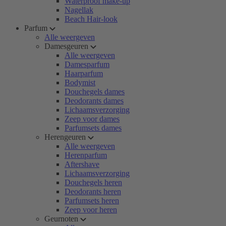
Waterproof make-up
Nagellak
Beach Hair-look
Parfum
Alle weergeven
Damesgeuren
Alle weergeven
Damesparfum
Haarparfum
Bodymist
Douchegels dames
Deodorants dames
Lichaamsverzorging
Zeep voor dames
Parfumsets dames
Herengeuren
Alle weergeven
Herenparfum
Aftershave
Lichaamsverzorging
Douchegels heren
Deodorants heren
Parfumsets heren
Zeep voor heren
Geurnoten