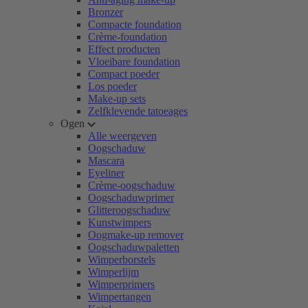
Bronzer
Compacte foundation
Crème-foundation
Effect producten
Vloeibare foundation
Compact poeder
Los poeder
Make-up sets
Zelfklevende tatoeages
Ogen
Alle weergeven
Oogschaduw
Mascara
Eyeliner
Crème-oogschaduw
Oogschaduwprimer
Glitteroogschaduw
Kunstwimpers
Oogmake-up remover
Oogschaduwpaletten
Wimperborstels
Wimperlijm
Wimperprimers
Wimpertangen