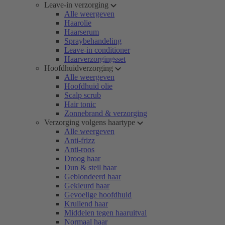
Leave-in verzorging
Alle weergeven
Haarolie
Haarserum
Spraybehandeling
Leave-in conditioner
Haarverzorgingsset
Hoofdhuidverzorging
Alle weergeven
Hoofdhuid olie
Scalp scrub
Hair tonic
Zonnebrand & verzorging
Verzorging volgens haartype
Alle weergeven
Anti-frizz
Anti-roos
Droog haar
Dun & steil haar
Geblondeerd haar
Gekleurd haar
Gevoelige hoofdhuid
Krullend haar
Middelen tegen haaruitval
Normaal haar