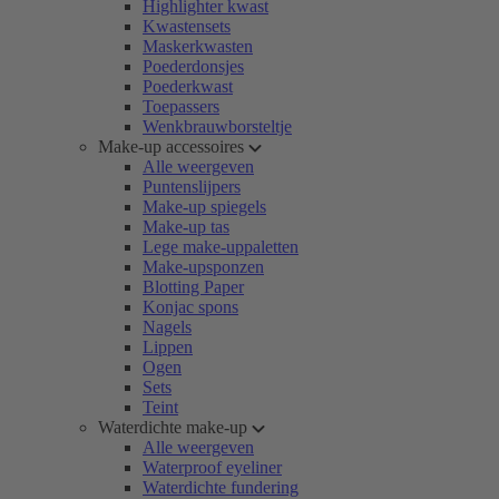
Highlighter kwast
Kwastensets
Maskerkwasten
Poederdonsjes
Poederkwast
Toepassers
Wenkbrauwborsteltje
Make-up accessoires
Alle weergeven
Puntenslijpers
Make-up spiegels
Make-up tas
Lege make-uppaletten
Make-upsponzen
Blotting Paper
Konjac spons
Nagels
Lippen
Ogen
Sets
Teint
Waterdichte make-up
Alle weergeven
Waterproof eyeliner
Waterdichte fundering