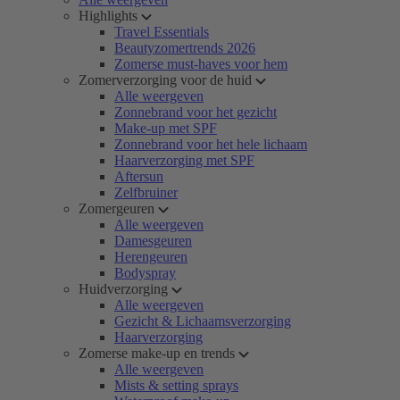
Highlights
Travel Essentials
Beautyzomertrends 2026
Zomerse must-haves voor hem
Zomerverzorging voor de huid
Alle weergeven
Zonnebrand voor het gezicht
Make-up met SPF
Zonnebrand voor het hele lichaam
Haarverzorging met SPF
Aftersun
Zelfbruiner
Zomergeuren
Alle weergeven
Damesgeuren
Herengeuren
Bodyspray
Huidverzorging
Alle weergeven
Gezicht & Lichaamsverzorging
Haarverzorging
Zomerse make-up en trends
Alle weergeven
Mists & setting sprays