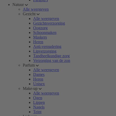
Natuur
Alle weergeven
Gezicht
Alle weergeven
Gezichtsverzorging
Oogzorg
Schoonmaken
Maskers
Heren
Anti-veroudering
Lipverzorging
Tandheelkundige zorg
Verzorging van de zon
Parfum
Alle weergeven
Dames
Heren
Unisex
Make-up
Alle weergeven
Ogen
Lippen
Nagels
Teint