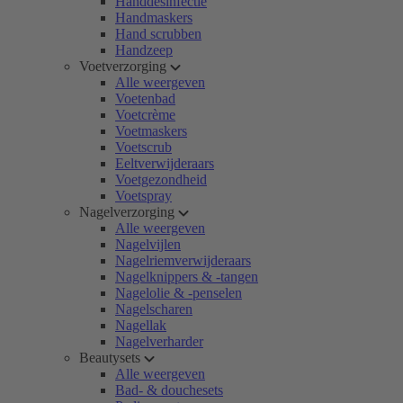
Handdesinfectie
Handmaskers
Hand scrubben
Handzeep
Voetverzorging
Alle weergeven
Voetenbad
Voetcrème
Voetmaskers
Voetscrub
Eeltverwijderaars
Voetgezondheid
Voetspray
Nagelverzorging
Alle weergeven
Nagelvijlen
Nagelriemverwijderaars
Nagelknippers & -tangen
Nagelolie & -penselen
Nagelscharen
Nagellak
Nagelverharder
Beautysets
Alle weergeven
Bad- & douchesets