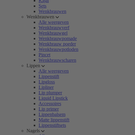
Kajal
Sets
Wenkbrauwen
Wenkbrauwen
Alle weergeven
Wenkbrauwverf
Wenkbrauwgel
Wenkbrauwpomade
Wenkbrauw poeder
Wenkbrauwpotloden
Pincet
Wenkbrauwscharen
Lippen
Alle weergeven
Lippenstift
Lipgloss
Lipliner
Lip plumper
Liquid Lipstick
Accessoires
Lip primer
Lippenbalsem
Matte lippenstift
Lippenstiftsets
Nagels