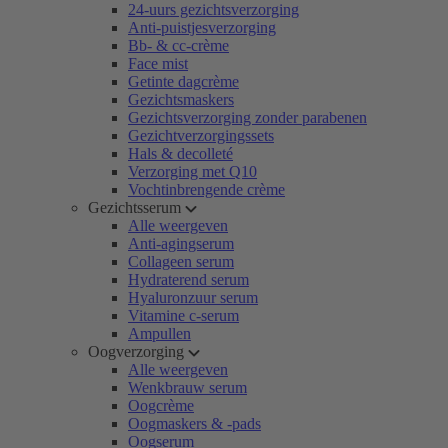
24-uurs gezichtsverzorging
Anti-puistjesverzorging
Bb- & cc-crème
Face mist
Getinte dagcrème
Gezichtsmaskers
Gezichtsverzorging zonder parabenen
Gezichtverzorgingssets
Hals & decolleté
Verzorging met Q10
Vochtinbrengende crème
Gezichtsserum
Alle weergeven
Anti-agingserum
Collageen serum
Hydraterend serum
Hyaluronzuur serum
Vitamine c-serum
Ampullen
Oogverzorging
Alle weergeven
Wenkbrauw serum
Oogcrème
Oogmaskers & -pads
Oogserum