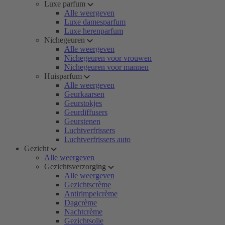
Luxe parfum
Alle weergeven
Luxe damesparfum
Luxe herenparfum
Nichegeuren
Alle weergeven
Nichegeuren voor vrouwen
Nichegeuren voor mannen
Huisparfum
Alle weergeven
Geurkaarsen
Geurstokjes
Geurdiffusers
Geurstenen
Luchtverfrissers
Luchtverfrissers auto
Gezicht
Alle weergeven
Gezichtsverzorging
Alle weergeven
Gezichtscrème
Antirimpelcrème
Dagcrème
Nachtcrème
Gezichtsolie