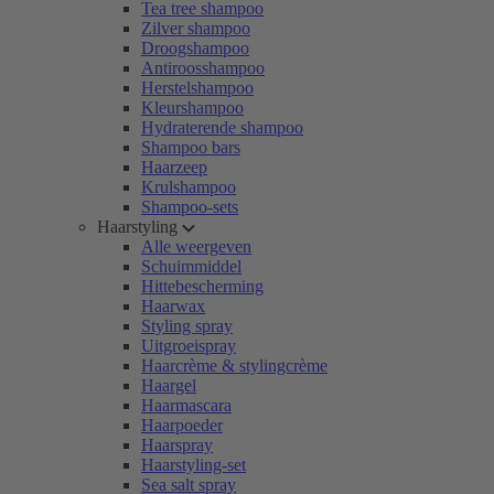
Tea tree shampoo
Zilver shampoo
Droogshampoo
Antiroosshampoo
Herstelshampoo
Kleurshampoo
Hydraterende shampoo
Shampoo bars
Haarzeep
Krulshampoo
Shampoo-sets
Haarstyling
Alle weergeven
Schuimmiddel
Hittebescherming
Haarwax
Styling spray
Uitgroeispray
Haarcrème & stylingcrème
Haargel
Haarmascara
Haarpoeder
Haarspray
Haarstyling-set
Sea salt spray