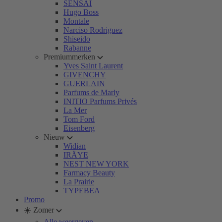
SENSAI
Hugo Boss
Montale
Narciso Rodriguez
Shiseido
Rabanne
Premiummerken
Yves Saint Laurent
GIVENCHY
GUERLAIN
Parfums de Marly
INITIO Parfums Privés
La Mer
Tom Ford
Eisenberg
Nieuw
Widian
IRÄYE
NEST NEW YORK
Farmacy Beauty
La Prairie
TYPEBEA
Promo
☀️ Zomer
Alle weergeven