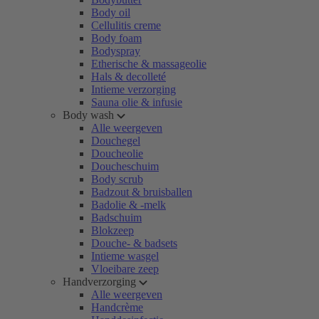
Body oil
Cellulitis creme
Body foam
Bodyspray
Etherische & massageolie
Hals & decolleté
Intieme verzorging
Sauna olie & infusie
Body wash
Alle weergeven
Douchegel
Doucheolie
Doucheschuim
Body scrub
Badzout & bruisballen
Badolie & -melk
Badschuim
Blokzeep
Douche- & badsets
Intieme wasgel
Vloeibare zeep
Handverzorging
Alle weergeven
Handcrème