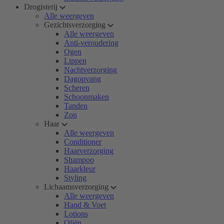
Drogisterij
Alle weergeven
Gezichtsverzorging
Alle weergeven
Anti-veroudering
Ogen
Lippen
Nachtverzorging
Dagopvang
Scheren
Schoonmaken
Tanden
Zon
Haar
Alle weergeven
Conditioner
Haarverzorging
Shampoo
Haarkleur
Styling
Lichaamsverzorging
Alle weergeven
Hand & Voet
Lotions
Oliën