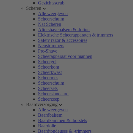
Gezichtsscrub
Scheren
Alle weergeven
Scheerschuim
Nat Scheren
Aftershavebalsem & -lotion
Elektrische Scheerapparaten & trimmers
Safety razor & accessoires
Neustrimmers
Pre-Shave
Scheerapparaat voor mannen
Scheergel
Scheerkom
Scheerkwast
Scheermes
Scheerschuim
Scheersets
Scheerstandaard
Scheerzeep
Baardverzorging
Alle weergeven
Baardbalsem
Baardkammen & -borstels
Baardolie
Baardtondeuses & -trimmers