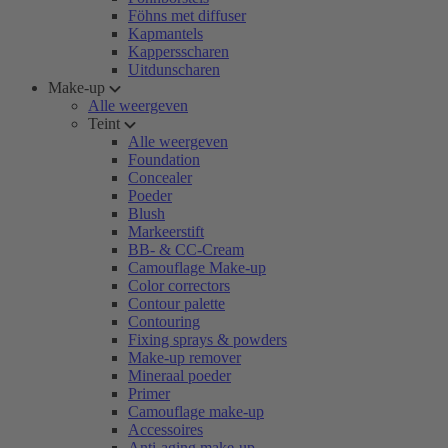
Föhns met diffuser
Kapmantels
Kappersscharen
Uitdunscharen
Make-up
Alle weergeven
Teint
Alle weergeven
Foundation
Concealer
Poeder
Blush
Markeerstift
BB- & CC-Cream
Camouflage Make-up
Color correctors
Contour palette
Contouring
Fixing sprays & powders
Make-up remover
Mineraal poeder
Primer
Camouflage make-up
Accessoires
Anti-aging make-up