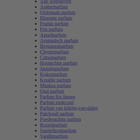
Alle weergeven
Amberparfum
Oriëntaals parfum
Bloemig parfum
Fruitig parfum
Fris parfum
Appelparfum
Aromatisch parfum
Bergamotparfum
Chypreparfum
Citrusparfum
Houtachtig parfum
Jasmijnparfum
Kokosparfum
Kruidig parfum
Muskus parfum
Oud parfum
Parfum fris linnen
Parfum molecuul
Parfum van lelietje-van-dalen
Patchouli parfum
Poederachtig parfum
Rozenparfum
Sandelhoutparfum
Vanilleparfum