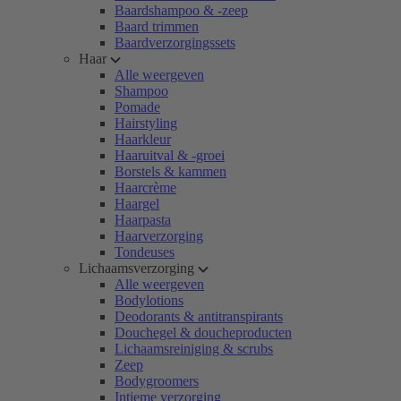
Baardshampoo & -zeep
Baard trimmen
Baardverzorgingssets
Haar
Alle weergeven
Shampoo
Pomade
Hairstyling
Haarkleur
Haaruitval & -groei
Borstels & kammen
Haarcrème
Haargel
Haarpasta
Haarverzorging
Tondeuses
Lichaamsverzorging
Alle weergeven
Bodylotions
Deodorants & antitranspirants
Douchegel & doucheproducten
Lichaamsreiniging & scrubs
Zeep
Bodygroomers
Intieme verzorging