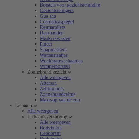
Borstels voor gezichtsreiniging
Gezichtsreinigers
Gua sha
Cosmeticaspiegel
Dermarollers
Haarbanden
Maskerkwasten
Pincet
Slaapmaskers
Wattenstaafjes
Wenkbrauwschaartjes
Wimperborstels
Zonnebrand gezicht
Alle weergeven
Aftersun
Zelfbruiners
Zonnebrandcrème
Make-up van de zon
Lichaam
Alle weergeven
Lichaamsverzorging
Alle weergeven
Bodylotion
Deodorant
Bodybutter