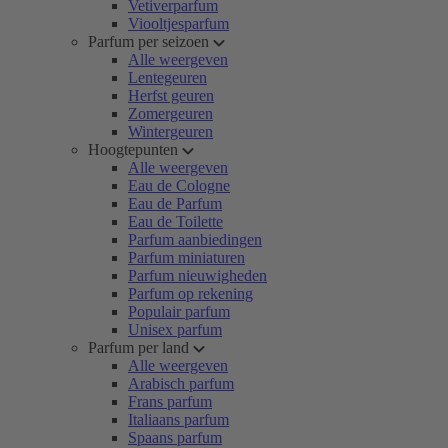
Vetiverparfum
Viooltjesparfum
Parfum per seizoen
Alle weergeven
Lentegeuren
Herfst geuren
Zomergeuren
Wintergeuren
Hoogtepunten
Alle weergeven
Eau de Cologne
Eau de Parfum
Eau de Toilette
Parfum aanbiedingen
Parfum miniaturen
Parfum nieuwigheden
Parfum op rekening
Populair parfum
Unisex parfum
Parfum per land
Alle weergeven
Arabisch parfum
Frans parfum
Italiaans parfum
Spaans parfum