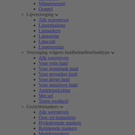
Wimperserum
Ooggel
Lipverzorging
Alle weergeven
Lippenbalsem
Lipmaskers
Lippenolie
Lipscrub
Lippenserum
Verzorging volgens huidbehoeften/huidtype
Alle weergeven
Voor vette huid
Voor gemengde huid
Voor gevoelige huid
Voor droge huid
Voor onzuivere huid
Antirimpelcrème
Met spf
Tegen roodheid
Gezichtsmaskers
Alle weergeven
Oog- en lipmaskers
Hydraterende maskers
Reinigende maskers
Moddermaskers