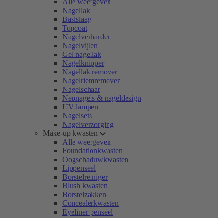
Alle weergeven
Nagellak
Basislaag
Topcoat
Nagelverharder
Nagelvijlen
Gel nagellak
Nagelknipper
Nagellak remover
Nagelriemremover
Nagelschaar
Nepnagels & nageldesign
UV-lampen
Nagelsets
Nagelverzorging
Make-up kwasten
Alle weergeven
Foundationkwasten
Oogschaduwkwasten
Lippenseel
Borstelreiniger
Blush kwasten
Borstelzakken
Concealerkwasten
Eyeliner penseel