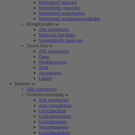
Waterproof mascara
Waterdichte concealer
Waterproof oogschaduw
Waterproof wenkbrauwpotloden
Hoogtepunten
Alle weergeven
Make-up met glans
Veganistische make-up
Travel Size
Alle weergeven
Ogen
Wenkbrauwen
Teint
Accessoires
Lippen
Mannen
Alle weergeven
Gezichtsverzorging
Alle weergeven
Anti-veroudering
Gezichtscrème
Gezichtsreinigers
Gezichtsserum
Verzorgingssets
Gezichtsmaskers