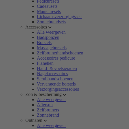
Pedicuresets
Cadeausets
Manicuresets
Lichaamsverzorgingssets
Zonnebrandsets
Accessoires
Alle weergeven
Badsponzen
Borstels
Massageborstels
Zelfbruinerhandschoenen
Accessoires pedicure
Flanellen
Hand- & voetsieraden
Nagelaccessoires
Scrubhandschoenen
Vervangende borstels
Verzorgingsaccessoires
Zon & bescherming
Alle weergeven
Aftersun
Zelfbruiners
Zonnebrand
Ontharen
Alle weergeven