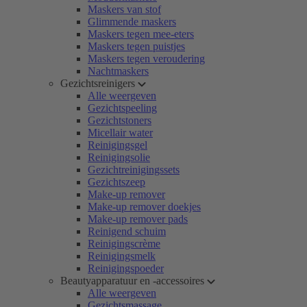
Maskers van stof
Glimmende maskers
Maskers tegen mee-eters
Maskers tegen puistjes
Maskers tegen veroudering
Nachtmaskers
Gezichtsreinigers
Alle weergeven
Gezichtspeeling
Gezichtstoners
Micellair water
Reinigingsgel
Reinigingsolie
Gezichtreinigingssets
Gezichtszeep
Make-up remover
Make-up remover doekjes
Make-up remover pads
Reinigend schuim
Reinigingscrème
Reinigingsmelk
Reinigingspoeder
Beautyapparatuur en -accessoires
Alle weergeven
Gezichtsmassage