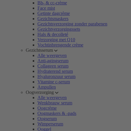
Bb- & cc-crème
Face mist
Getinte dagcrème
Gezichtsmaskers
Gezichtsverzorging zonder parabenen
Gezichtverzorgingssets
Hals & decolleté
Verzorging met Q10
Vochtinbrengende crème
Gezichtsserum
Alle weergeven
Anti-agingserum
Collageen serum
Hydraterend serum
Hyaluronzuur serum
Vitamine c-serum
Ampullen
Oogverzorging
Alle weergeven
Wenkbrauw serum
Oogcrème
Oogmaskers & -pads
Oogserum
Wimperserum
Ooggel