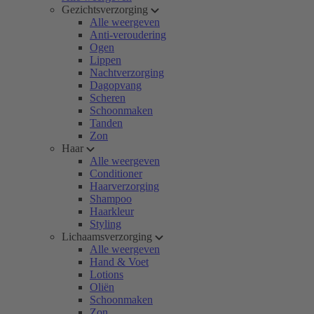
Gezichtsverzorging
Alle weergeven
Anti-veroudering
Ogen
Lippen
Nachtverzorging
Dagopvang
Scheren
Schoonmaken
Tanden
Zon
Haar
Alle weergeven
Conditioner
Haarverzorging
Shampoo
Haarkleur
Styling
Lichaamsverzorging
Alle weergeven
Hand & Voet
Lotions
Oliën
Schoonmaken
Zon