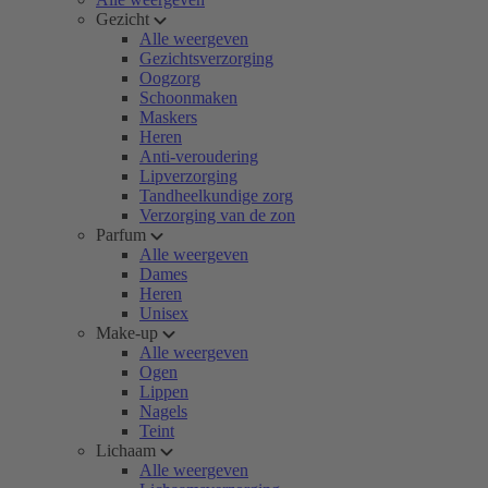
Gezicht
Alle weergeven
Gezichtsverzorging
Oogzorg
Schoonmaken
Maskers
Heren
Anti-veroudering
Lipverzorging
Tandheelkundige zorg
Verzorging van de zon
Parfum
Alle weergeven
Dames
Heren
Unisex
Make-up
Alle weergeven
Ogen
Lippen
Nagels
Teint
Lichaam
Alle weergeven