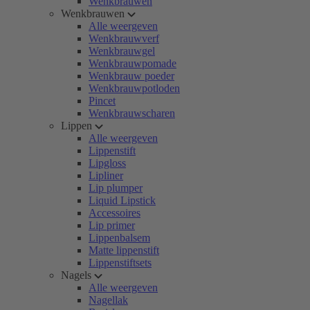
Wenkbrauwen
Wenkbrauwen
Alle weergeven
Wenkbrauwverf
Wenkbrauwgel
Wenkbrauwpomade
Wenkbrauw poeder
Wenkbrauwpotloden
Pincet
Wenkbrauwscharen
Lippen
Alle weergeven
Lippenstift
Lipgloss
Lipliner
Lip plumper
Liquid Lipstick
Accessoires
Lip primer
Lippenbalsem
Matte lippenstift
Lippenstiftsets
Nagels
Alle weergeven
Nagellak