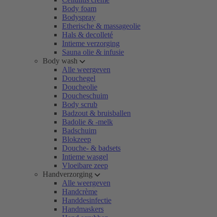
Body foam
Bodyspray
Etherische & massageolie
Hals & decolleté
Intieme verzorging
Sauna olie & infusie
Body wash
Alle weergeven
Douchegel
Doucheolie
Doucheschuim
Body scrub
Badzout & bruisballen
Badolie & -melk
Badschuim
Blokzeep
Douche- & badsets
Intieme wasgel
Vloeibare zeep
Handverzorging
Alle weergeven
Handcrème
Handdesinfectie
Handmaskers