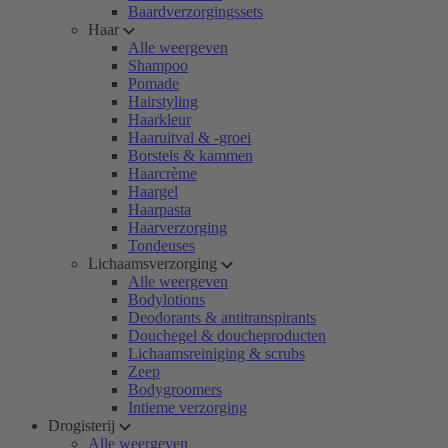
Baardverzorgingssets
Haar
Alle weergeven
Shampoo
Pomade
Hairstyling
Haarkleur
Haaruitval & -groei
Borstels & kammen
Haarcrème
Haargel
Haarpasta
Haarverzorging
Tondeuses
Lichaamsverzorging
Alle weergeven
Bodylotions
Deodorants & antitranspirants
Douchegel & doucheproducten
Lichaamsreiniging & scrubs
Zeep
Bodygroomers
Intieme verzorging
Drogisterij
Alle weergeven