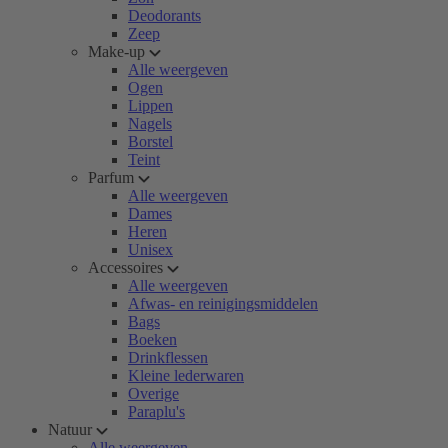
Deodorants
Zeep
Make-up
Alle weergeven
Ogen
Lippen
Nagels
Borstel
Teint
Parfum
Alle weergeven
Dames
Heren
Unisex
Accessoires
Alle weergeven
Afwas- en reinigingsmiddelen
Bags
Boeken
Drinkflessen
Kleine lederwaren
Overige
Paraplu's
Natuur
Alle weergeven