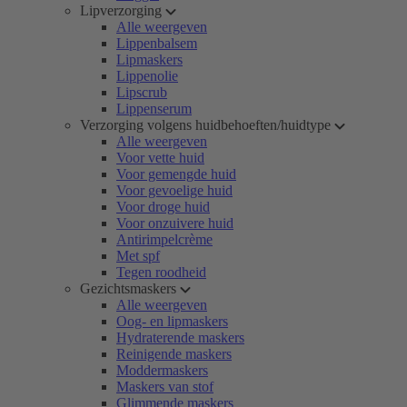
Lipverzorging
Alle weergeven
Lippenbalsem
Lipmaskers
Lippenolie
Lipscrub
Lippenserum
Verzorging volgens huidbehoeften/huidtype
Alle weergeven
Voor vette huid
Voor gemengde huid
Voor gevoelige huid
Voor droge huid
Voor onzuivere huid
Antirimpelcrème
Met spf
Tegen roodheid
Gezichtsmaskers
Alle weergeven
Oog- en lipmaskers
Hydraterende maskers
Reinigende maskers
Moddermaskers
Maskers van stof
Glimmende maskers