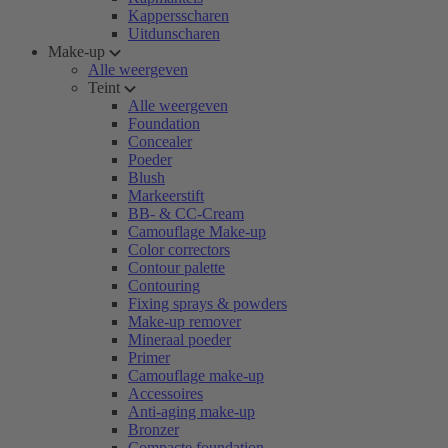
Kappersscharen
Uitdunscharen
Make-up
Alle weergeven
Teint
Alle weergeven
Foundation
Concealer
Poeder
Blush
Markeerstift
BB- & CC-Cream
Camouflage Make-up
Color correctors
Contour palette
Contouring
Fixing sprays & powders
Make-up remover
Mineraal poeder
Primer
Camouflage make-up
Accessoires
Anti-aging make-up
Bronzer
Compacte foundation