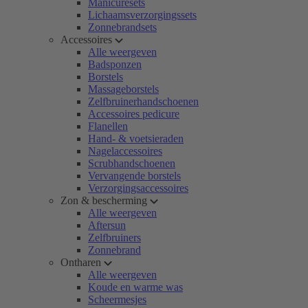
Manicuresets
Lichaamsverzorgingssets
Zonnebrandsets
Accessoires
Alle weergeven
Badsponzen
Borstels
Massageborstels
Zelfbruinerhandschoenen
Accessoires pedicure
Flanellen
Hand- & voetsieraden
Nagelaccessoires
Scrubhandschoenen
Vervangende borstels
Verzorgingsaccessoires
Zon & bescherming
Alle weergeven
Aftersun
Zelfbruiners
Zonnebrand
Ontharen
Alle weergeven
Koude en warme was
Scheermesjes