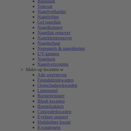
Basislaag
Topcoat
Nagelverharder
Nagelvijlen
Gel nagellak
Nagelknipper
Nagellak remover
Nagelriemremover
Nagelschaar
Nepnagels & nageldesign
UV-lampen
Nagelsets
Nagelverzorging
Make-up kwasten
Alle weergeven
Foundationkwasten
Oogschaduwkwasten
Lippenseel
Borstelreiniger
Blush kwasten
Borstelzakken
Concealerkwasten
Eyeliner penseel
Highlighter kwast
Kwastensets