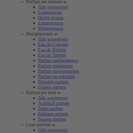
Parfum per seizoen
Alle weergeven
Lentegeuren
Herfst geuren
Zomergeuren
Wintergeuren
Hoogtepunten
Alle weergeven
Eau de Cologne
Eau de Parfum
Eau de Toilette
Parfum aanbiedingen
Parfum miniaturen
Parfum nieuwigheden
Parfum op rekening
Populair parfum
Unisex parfum
Parfum per land
Alle weergeven
Arabisch parfum
Frans parfum
Italiaans parfum
Spaans parfum
Luxe parfum
Alle weergeven