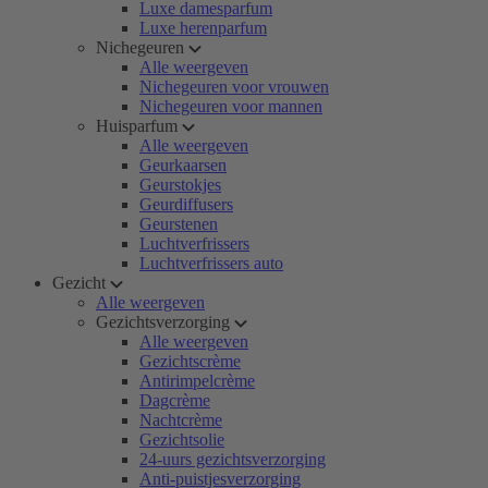
Luxe damesparfum
Luxe herenparfum
Nichegeuren
Alle weergeven
Nichegeuren voor vrouwen
Nichegeuren voor mannen
Huisparfum
Alle weergeven
Geurkaarsen
Geurstokjes
Geurdiffusers
Geurstenen
Luchtverfrissers
Luchtverfrissers auto
Gezicht
Alle weergeven
Gezichtsverzorging
Alle weergeven
Gezichtscrème
Antirimpelcrème
Dagcrème
Nachtcrème
Gezichtsolie
24-uurs gezichtsverzorging
Anti-puistjesverzorging