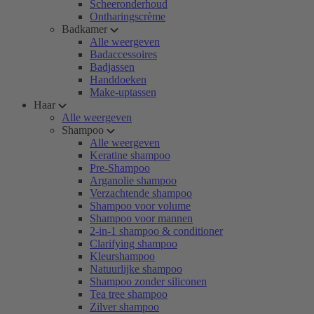
Scheeronderhoud
Ontharingscrème
Badkamer
Alle weergeven
Badaccessoires
Badjassen
Handdoeken
Make-uptassen
Haar
Alle weergeven
Shampoo
Alle weergeven
Keratine shampoo
Pre-Shampoo
Arganolie shampoo
Verzachtende shampoo
Shampoo voor volume
Shampoo voor mannen
2-in-1 shampoo & conditioner
Clarifying shampoo
Kleurshampoo
Natuurlijke shampoo
Shampoo zonder siliconen
Tea tree shampoo
Zilver shampoo