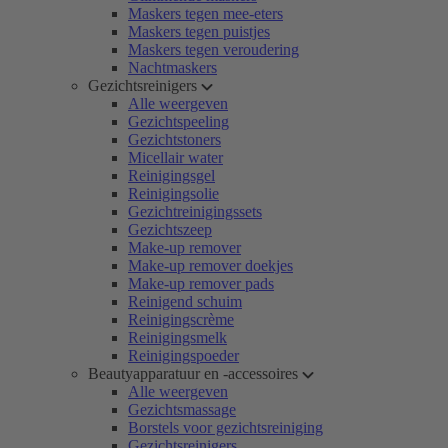
Maskers tegen mee-eters
Maskers tegen puistjes
Maskers tegen veroudering
Nachtmaskers
Gezichtsreinigers
Alle weergeven
Gezichtspeeling
Gezichtstoners
Micellair water
Reinigingsgel
Reinigingsolie
Gezichtreinigingssets
Gezichtszeep
Make-up remover
Make-up remover doekjes
Make-up remover pads
Reinigend schuim
Reinigingscrème
Reinigingsmelk
Reinigingspoeder
Beautyapparatuur en -accessoires
Alle weergeven
Gezichtsmassage
Borstels voor gezichtsreiniging
Gezichtsreinigers