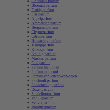
Oriëntaals parfum
Bloemig parfum
Fruitig parfum
Fris parfum
Appelparfum
Aromatisch parfum
Bergamotparfum
Chypreparfum
Citrusparfum
Houtachtig parfum
Jasmijnparfum
Kokosparfum
Kruidig parfum
Muskus parfum
Oud parfum
Parfum fris linnen
Parfum molecuul
Parfum van lelietje-van-dalen
Patchouli parfum
Poederachtig parfum
Rozenparfum
Sandelhoutparfum
Vanilleparfum
Vetiverparfum
Viooltjesparfum