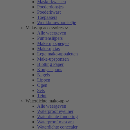
Maskerkwasten
Poederdonsjes
Poederkwast
Toepassers
Wenkbrauwborsteltje
Make-up accessoires
Alle weergeven
Puntenslijpers
Make-up spiegels
Make-up tas
Lege make-uppaletten
Make-upsponzen
Blotting Paper
Konjac spons
Nagels
Lippen
Ogen
Sets
Teint
Waterdichte make-up
Alle weergeven
Waterproof eyeliner
Waterdichte fundering
Waterproof mascara
Waterdichte concealer