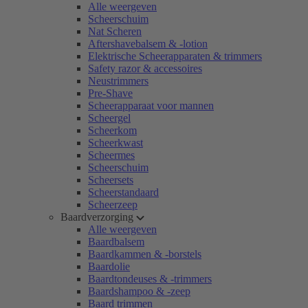
Alle weergeven
Scheerschuim
Nat Scheren
Aftershavebalsem & -lotion
Elektrische Scheerapparaten & trimmers
Safety razor & accessoires
Neustrimmers
Pre-Shave
Scheerapparaat voor mannen
Scheergel
Scheerkom
Scheerkwast
Scheermes
Scheerschuim
Scheersets
Scheerstandaard
Scheerzeep
Baardverzorging
Alle weergeven
Baardbalsem
Baardkammen & -borstels
Baardolie
Baardtondeuses & -trimmers
Baardshampoo & -zeep
Baard trimmen