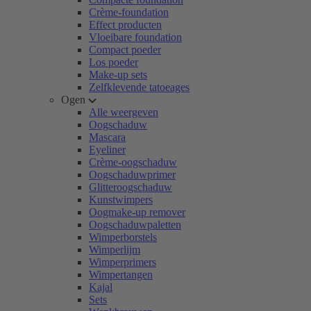
Crème-foundation
Effect producten
Vloeibare foundation
Compact poeder
Los poeder
Make-up sets
Zelfklevende tatoeages
Ogen
Alle weergeven
Oogschaduw
Mascara
Eyeliner
Crème-oogschaduw
Oogschaduwprimer
Glitteroogschaduw
Kunstwimpers
Oogmake-up remover
Oogschaduwpaletten
Wimperborstels
Wimperlijm
Wimperprimers
Wimpertangen
Kajal
Sets