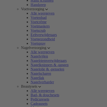
Hand scrubben
Handzeep
Voetverzorging
Alle weergeven
Voetenbad
Voetcrème
Voetmaskers
Voetscrub
Eeltverwijderaars
Voetgezondheid
Voetspray
Nagelverzorging
Alle weergeven
Nagelvijlen
Nagelriemverwijderaars
Nagelknippers & -tangen
Nagelolie & -penselen
Nagelscharen
Nagellak
Nagelverharder
Beautysets
Alle weergeven
Bad- & douchesets
Pedicuresets
Cadeausets