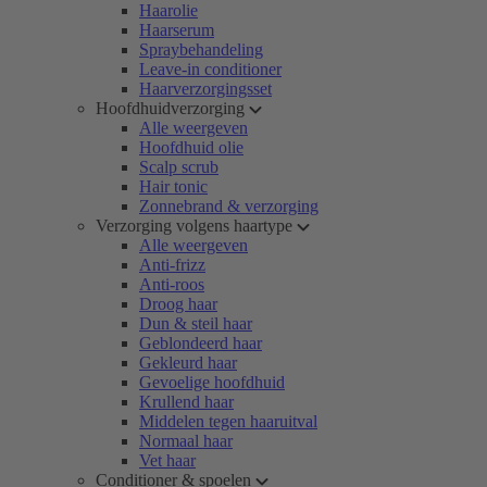
Haarolie
Haarserum
Spraybehandeling
Leave-in conditioner
Haarverzorgingsset
Hoofdhuidverzorging
Alle weergeven
Hoofdhuid olie
Scalp scrub
Hair tonic
Zonnebrand & verzorging
Verzorging volgens haartype
Alle weergeven
Anti-frizz
Anti-roos
Droog haar
Dun & steil haar
Geblondeerd haar
Gekleurd haar
Gevoelige hoofdhuid
Krullend haar
Middelen tegen haaruitval
Normaal haar
Vet haar
Conditioner & spoelen