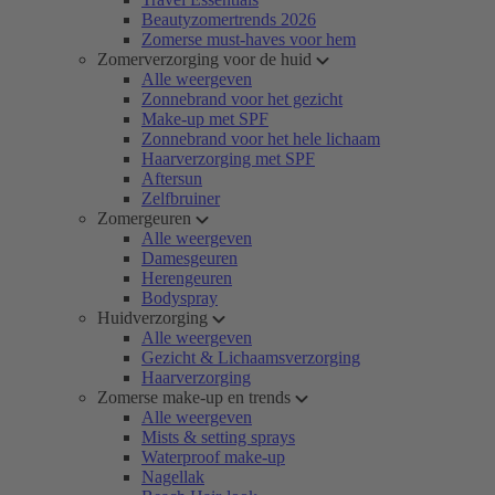
Beautyzomertrends 2026
Zomerse must-haves voor hem
Zomerverzorging voor de huid
Alle weergeven
Zonnebrand voor het gezicht
Make-up met SPF
Zonnebrand voor het hele lichaam
Haarverzorging met SPF
Aftersun
Zelfbruiner
Zomergeuren
Alle weergeven
Damesgeuren
Herengeuren
Bodyspray
Huidverzorging
Alle weergeven
Gezicht & Lichaamsverzorging
Haarverzorging
Zomerse make-up en trends
Alle weergeven
Mists & setting sprays
Waterproof make-up
Nagellak