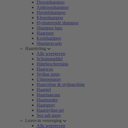
Droogshampoo
Antiroosshampoo
Herstelshampoo
Kleurshampoo
Hydraterende shampoo
Shampoo bars
Haarzeep
Krulshampoo
Shampoo-sets
Haarstyling
Alle weergeven
Schuimmiddel
Hittebescherming
Haarwax
Styling spray
Uitgroeispray
Haarcrème & stylingcrème
Haargel
Haarmascara
Haarpoeder
Haarspray
Haarstyling-set
Sea salt spray
Leave-in verzorging
Alle weergeven