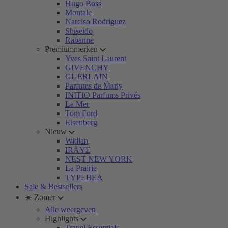
Hugo Boss
Montale
Narciso Rodriguez
Shiseido
Rabanne
Premiummerken
Yves Saint Laurent
GIVENCHY
GUERLAIN
Parfums de Marly
INITIO Parfums Privés
La Mer
Tom Ford
Eisenberg
Nieuw
Widian
IRÄYE
NEST NEW YORK
La Prairie
TYPEBEA
Sale & Bestsellers
☀️ Zomer
Alle weergeven
Highlights
Travel Essentials