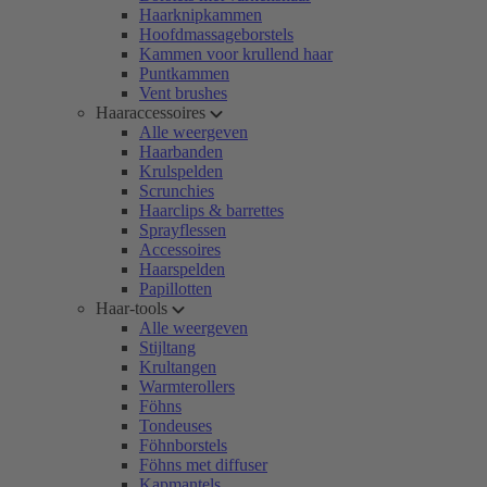
Haarknipkammen
Hoofdmassageborstels
Kammen voor krullend haar
Puntkammen
Vent brushes
Haaraccessoires
Alle weergeven
Haarbanden
Krulspelden
Scrunchies
Haarclips & barrettes
Sprayflessen
Accessoires
Haarspelden
Papillotten
Haar-tools
Alle weergeven
Stijltang
Krultangen
Warmterollers
Föhns
Tondeuses
Föhnborstels
Föhns met diffuser
Kapmantels