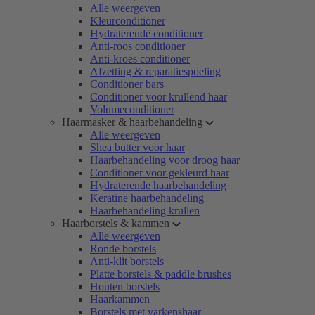
Alle weergeven
Kleurconditioner
Hydraterende conditioner
Anti-roos conditioner
Anti-kroes conditioner
Afzetting & reparatiespoeling
Conditioner bars
Conditioner voor krullend haar
Volumeconditioner
Haarmasker & haarbehandeling
Alle weergeven
Shea butter voor haar
Haarbehandeling voor droog haar
Conditioner voor gekleurd haar
Hydraterende haarbehandeling
Keratine haarbehandeling
Haarbehandeling krullen
Haarborstels & kammen
Alle weergeven
Ronde borstels
Anti-klit borstels
Platte borstels & paddle brushes
Houten borstels
Haarkammen
Borstels met varkenshaar