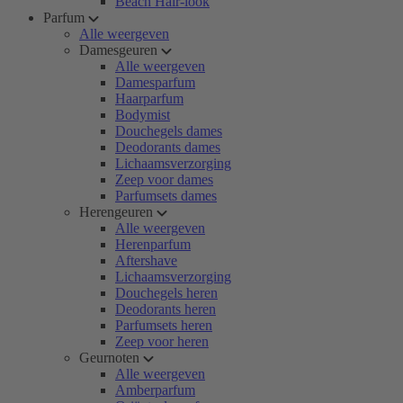
Beach Hair-look
Parfum
Alle weergeven
Damesgeuren
Alle weergeven
Damesparfum
Haarparfum
Bodymist
Douchegels dames
Deodorants dames
Lichaamsverzorging
Zeep voor dames
Parfumsets dames
Herengeuren
Alle weergeven
Herenparfum
Aftershave
Lichaamsverzorging
Douchegels heren
Deodorants heren
Parfumsets heren
Zeep voor heren
Geurnoten
Alle weergeven
Amberparfum