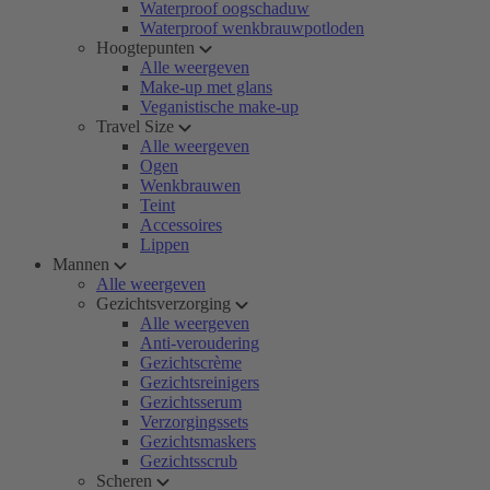
Waterproof oogschaduw
Waterproof wenkbrauwpotloden
Hoogtepunten
Alle weergeven
Make-up met glans
Veganistische make-up
Travel Size
Alle weergeven
Ogen
Wenkbrauwen
Teint
Accessoires
Lippen
Mannen
Alle weergeven
Gezichtsverzorging
Alle weergeven
Anti-veroudering
Gezichtscrème
Gezichtsreinigers
Gezichtsserum
Verzorgingssets
Gezichtsmaskers
Gezichtsscrub
Scheren