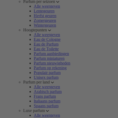
Parfum per seizoen
Alle weergeven
Lentegeuren
Herfst geuren
Zomergeuren
Wintergeuren
Hoogtepunten
Alle weergeven
Eau de Cologne
Eau de Parfum
Eau de Toilette
Parfum aanbiedingen
Parfum miniaturen
Parfum nieuwigheden
Parfum op rekening
Populair parfum
Unisex parfum
Parfum per land
Alle weergeven
Arabisch parfum
Frans parfum
Italiaans parfum
Spaans parfum
Luxe parfum
Alle weergeven