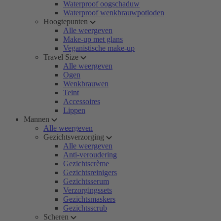
Waterproof oogschaduw
Waterproof wenkbrauwpotloden
Hoogtepunten
Alle weergeven
Make-up met glans
Veganistische make-up
Travel Size
Alle weergeven
Ogen
Wenkbrauwen
Teint
Accessoires
Lippen
Mannen
Alle weergeven
Gezichtsverzorging
Alle weergeven
Anti-veroudering
Gezichtscrème
Gezichtsreinigers
Gezichtsserum
Verzorgingssets
Gezichtsmaskers
Gezichtsscrub
Scheren