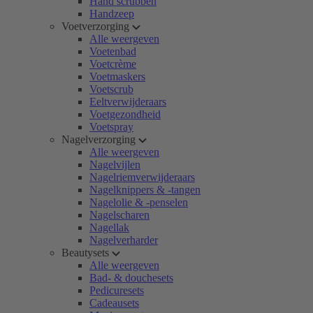
Hand scrubben
Handzeep
Voetverzorging
Alle weergeven
Voetenbad
Voetcrème
Voetmaskers
Voetscrub
Eeltverwijderaars
Voetgezondheid
Voetspray
Nagelverzorging
Alle weergeven
Nagelvijlen
Nagelriemverwijderaars
Nagelknippers & -tangen
Nagelolie & -penselen
Nagelscharen
Nagellak
Nagelverharder
Beautysets
Alle weergeven
Bad- & douchesets
Pedicuresets
Cadeausets