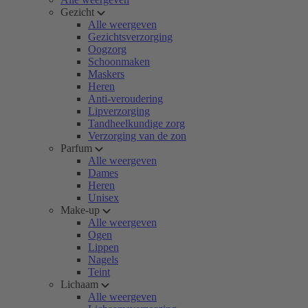
Gezicht
Alle weergeven
Gezichtsverzorging
Oogzorg
Schoonmaken
Maskers
Heren
Anti-veroudering
Lipverzorging
Tandheelkundige zorg
Verzorging van de zon
Parfum
Alle weergeven
Dames
Heren
Unisex
Make-up
Alle weergeven
Ogen
Lippen
Nagels
Teint
Lichaam
Alle weergeven