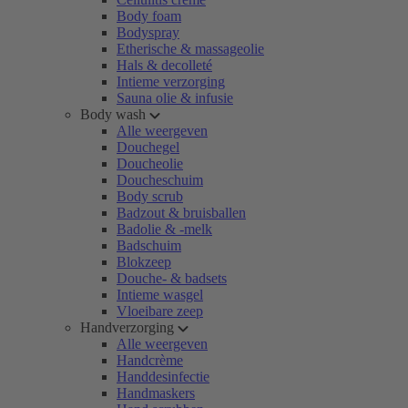
Body foam
Bodyspray
Etherische & massageolie
Hals & decolleté
Intieme verzorging
Sauna olie & infusie
Body wash
Alle weergeven
Douchegel
Doucheolie
Doucheschuim
Body scrub
Badzout & bruisballen
Badolie & -melk
Badschuim
Blokzeep
Douche- & badsets
Intieme wasgel
Vloeibare zeep
Handverzorging
Alle weergeven
Handcrème
Handdesinfectie
Handmaskers