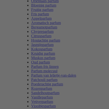
Oriëntaals parfum
Bloemig parfum
Fruitig parfum
Fris parfum
Appelparfum
Aromatisch parfum
Bergamotparfum
Chypreparfum
Citrusparfum
Houtachtig parfum
Jasmijnparfum
Kokosparfum
Kruidig parfum
Muskus parfum
Oud parfum
Parfum fris linnen
Parfum molecuul
Parfum van lelietje-van-dalen
Patchouli parfum
Poederachtig parfum
Rozenparfum
Sandelhoutparfum
Vanilleparfum
Vetiverparfum
Viooltjesparfum