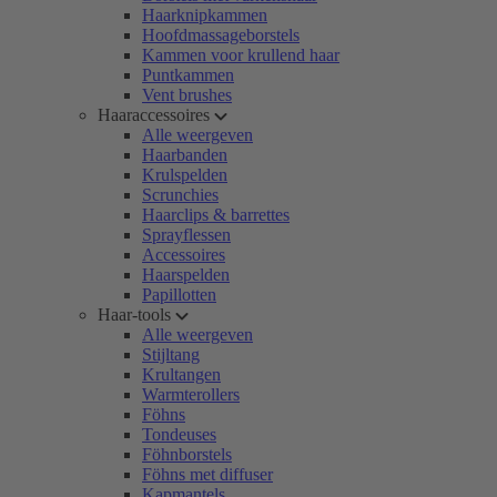
Haarknipkammen
Hoofdmassageborstels
Kammen voor krullend haar
Puntkammen
Vent brushes
Haaraccessoires
Alle weergeven
Haarbanden
Krulspelden
Scrunchies
Haarclips & barrettes
Sprayflessen
Accessoires
Haarspelden
Papillotten
Haar-tools
Alle weergeven
Stijltang
Krultangen
Warmterollers
Föhns
Tondeuses
Föhnborstels
Föhns met diffuser
Kapmantels