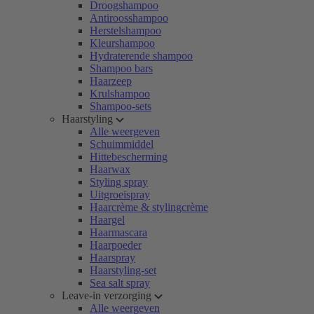
Droogshampoo
Antiroosshampoo
Herstelshampoo
Kleurshampoo
Hydraterende shampoo
Shampoo bars
Haarzeep
Krulshampoo
Shampoo-sets
Haarstyling
Alle weergeven
Schuimmiddel
Hittebescherming
Haarwax
Styling spray
Uitgroeispray
Haarcrème & stylingcrème
Haargel
Haarmascara
Haarpoeder
Haarspray
Haarstyling-set
Sea salt spray
Leave-in verzorging
Alle weergeven