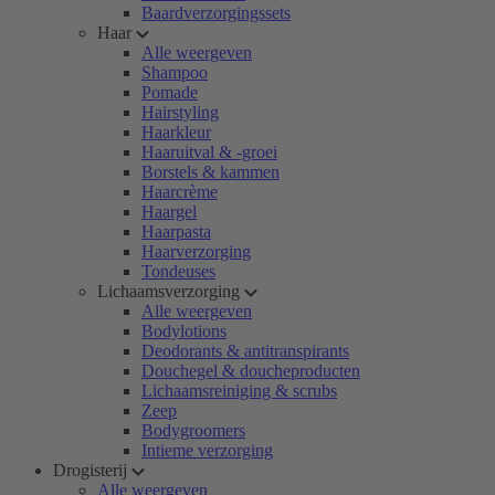
Baardverzorgingssets
Haar
Alle weergeven
Shampoo
Pomade
Hairstyling
Haarkleur
Haaruitval & -groei
Borstels & kammen
Haarcrème
Haargel
Haarpasta
Haarverzorging
Tondeuses
Lichaamsverzorging
Alle weergeven
Bodylotions
Deodorants & antitranspirants
Douchegel & doucheproducten
Lichaamsreiniging & scrubs
Zeep
Bodygroomers
Intieme verzorging
Drogisterij
Alle weergeven