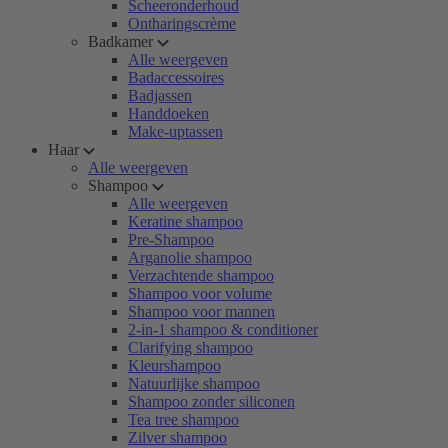
Scheeronderhoud
Ontharingscrème
Badkamer
Alle weergeven
Badaccessoires
Badjassen
Handdoeken
Make-uptassen
Haar
Alle weergeven
Shampoo
Alle weergeven
Keratine shampoo
Pre-Shampoo
Arganolie shampoo
Verzachtende shampoo
Shampoo voor volume
Shampoo voor mannen
2-in-1 shampoo & conditioner
Clarifying shampoo
Kleurshampoo
Natuurlijke shampoo
Shampoo zonder siliconen
Tea tree shampoo
Zilver shampoo