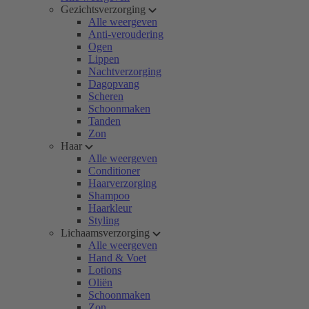
Gezichtsverzorging
Alle weergeven
Anti-veroudering
Ogen
Lippen
Nachtverzorging
Dagopvang
Scheren
Schoonmaken
Tanden
Zon
Haar
Alle weergeven
Conditioner
Haarverzorging
Shampoo
Haarkleur
Styling
Lichaamsverzorging
Alle weergeven
Hand & Voet
Lotions
Oliën
Schoonmaken
Zon