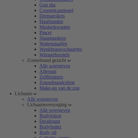
Gua sha
Cosmeticaspiegel
Dermarollers
Haarbanden
Maskerkwasten
Pincet
Slaapmaskers
Wattenstaafjes
Wenkbrauwschaartjes
Wimperborstels
Zonnebrand gezicht
Alle weergeven
Aftersun
Zelfbruiners
Zonnebrandcrème
Make-up van de zon
Lichaam
Alle weergeven
Lichaamsverzorging
Alle weergeven
Bodylotion
Deodorant
Bodybutter
Body oil
Cellulitis creme