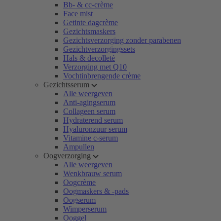
Bb- & cc-crème
Face mist
Getinte dagcrème
Gezichtsmaskers
Gezichtsverzorging zonder parabenen
Gezichtverzorgingssets
Hals & decolleté
Verzorging met Q10
Vochtinbrengende crème
Gezichtsserum
Alle weergeven
Anti-agingserum
Collageen serum
Hydraterend serum
Hyaluronzuur serum
Vitamine c-serum
Ampullen
Oogverzorging
Alle weergeven
Wenkbrauw serum
Oogcrème
Oogmaskers & -pads
Oogserum
Wimperserum
Ooggel