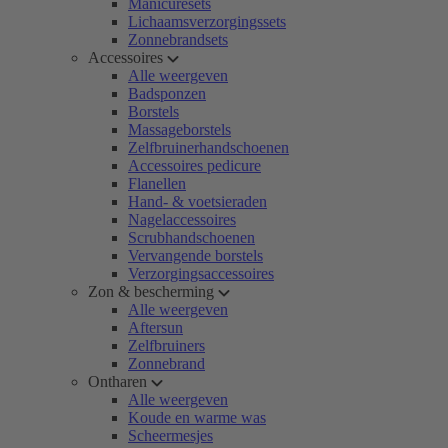
Manicuresets
Lichaamsverzorgingssets
Zonnebrandsets
Accessoires
Alle weergeven
Badsponzen
Borstels
Massageborstels
Zelfbruinerhandschoenen
Accessoires pedicure
Flanellen
Hand- & voetsieraden
Nagelaccessoires
Scrubhandschoenen
Vervangende borstels
Verzorgingsaccessoires
Zon & bescherming
Alle weergeven
Aftersun
Zelfbruiners
Zonnebrand
Ontharen
Alle weergeven
Koude en warme was
Scheermesjes