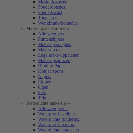
Maskerkwasten
Poederdonsjes
Poederkwast
Toepassers
Wenkbrauwborsteltje
Make-up accessoires
Alle weergeven
Puntenslijpers
Make-up spiegels
Make-up tas
Lege make-uppaletten
Make-upsponzen
Blotting Paper
Konjac spons
Nagels
Lippen
Ogen
Sets
Teint
Waterdichte make-up
Alle weergeven
Waterproof eyeliner
Waterdichte fundering
Waterproof mascara
Waterdichte concealer