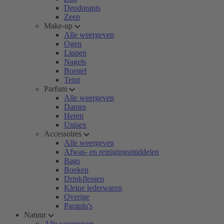
Deodorants
Zeep
Make-up
Alle weergeven
Ogen
Lippen
Nagels
Borstel
Teint
Parfum
Alle weergeven
Dames
Heren
Unisex
Accessoires
Alle weergeven
Afwas- en reinigingsmiddelen
Bags
Boeken
Drinkflessen
Kleine lederwaren
Overige
Paraplu's
Natuur
Alle weergeven