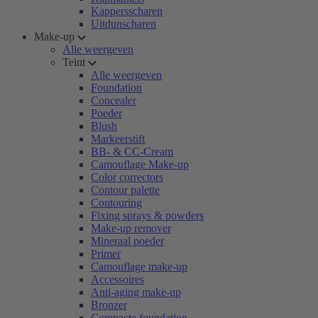
Kappersscharen
Uitdunscharen
Make-up
Alle weergeven
Teint
Alle weergeven
Foundation
Concealer
Poeder
Blush
Markeerstift
BB- & CC-Cream
Camouflage Make-up
Color correctors
Contour palette
Contouring
Fixing sprays & powders
Make-up remover
Mineraal poeder
Primer
Camouflage make-up
Accessoires
Anti-aging make-up
Bronzer
Compacte foundation