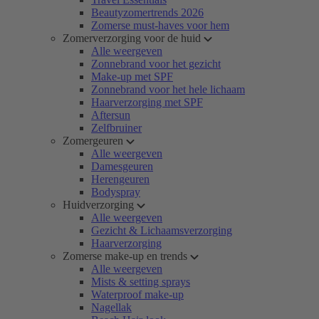
Beautyzomertrends 2026
Zomerse must-haves voor hem
Zomerverzorging voor de huid
Alle weergeven
Zonnebrand voor het gezicht
Make-up met SPF
Zonnebrand voor het hele lichaam
Haarverzorging met SPF
Aftersun
Zelfbruiner
Zomergeuren
Alle weergeven
Damesgeuren
Herengeuren
Bodyspray
Huidverzorging
Alle weergeven
Gezicht & Lichaamsverzorging
Haarverzorging
Zomerse make-up en trends
Alle weergeven
Mists & setting sprays
Waterproof make-up
Nagellak