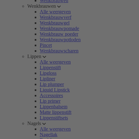
Wenkbrauwen
Wenkbrauwen
Alle weergeven
Wenkbrauwverf
Wenkbrauwgel
Wenkbrauwpomade
Wenkbrauw poeder
Wenkbrauwpotloden
Pincet
Wenkbrauwscharen
Lippen
Alle weergeven
Lippenstift
Lipgloss
Lipliner
Lip plumper
Liquid Lipstick
Accessoires
Lip primer
Lippenbalsem
Matte lippenstift
Lippenstiftsets
Nagels
Alle weergeven
Nagellak