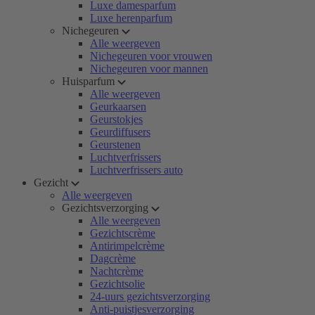
Luxe damesparfum
Luxe herenparfum
Nichegeuren
Alle weergeven
Nichegeuren voor vrouwen
Nichegeuren voor mannen
Huisparfum
Alle weergeven
Geurkaarsen
Geurstokjes
Geurdiffusers
Geurstenen
Luchtverfrissers
Luchtverfrissers auto
Gezicht
Alle weergeven
Gezichtsverzorging
Alle weergeven
Gezichtscrème
Antirimpelcrème
Dagcrème
Nachtcrème
Gezichtsolie
24-uurs gezichtsverzorging
Anti-puistjesverzorging