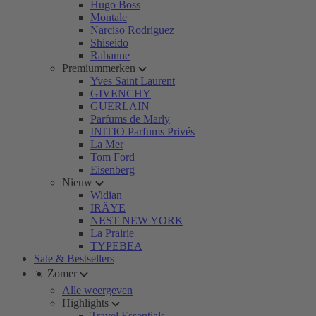
Hugo Boss
Montale
Narciso Rodriguez
Shiseido
Rabanne
Premiummerken
Yves Saint Laurent
GIVENCHY
GUERLAIN
Parfums de Marly
INITIO Parfums Privés
La Mer
Tom Ford
Eisenberg
Nieuw
Widian
IRÄYE
NEST NEW YORK
La Prairie
TYPEBEA
Sale & Bestsellers
☀️ Zomer
Alle weergeven
Highlights
Travel Essentials