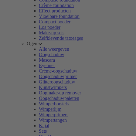
Crème-foundation
Effect producten
Vloeibare foundation
Compact poeder
Los poeder
Make-up sets
Zelfklevende tatoeages
Ogen
Alle weergeven
Oogschaduw
Mascara
Eyeliner
Crème-oogschaduw
Oogschaduwprimer
Glitteroogschaduw
Kunstwimpers
Oogmake-up remover
Oogschaduwpaletten
Wimperborstels
Wimperlijm
Wimperprimers
Wimpertangen
Kajal
Sets