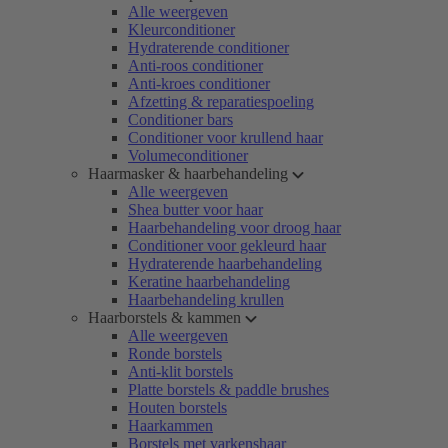
Alle weergeven
Kleurconditioner
Hydraterende conditioner
Anti-roos conditioner
Anti-kroes conditioner
Afzetting & reparatiespoeling
Conditioner bars
Conditioner voor krullend haar
Volumeconditioner
Haarmasker & haarbehandeling
Alle weergeven
Shea butter voor haar
Haarbehandeling voor droog haar
Conditioner voor gekleurd haar
Hydraterende haarbehandeling
Keratine haarbehandeling
Haarbehandeling krullen
Haarborstels & kammen
Alle weergeven
Ronde borstels
Anti-klit borstels
Platte borstels & paddle brushes
Houten borstels
Haarkammen
Borstels met varkenshaar