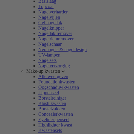
Basislaag
Topcoat
Nagelverharder
Nagelvijlen
Gel nagellak
Nagelknipper
Nagellak remover
Nagelriemremover
Nagelschaar
Nepnagels & nageldesign
UV-lampen
Nagelsets
Nagelverzorging
Make-up kwasten
Alle weergeven
Foundationkwasten
Oogschaduwkwasten
Lippenseel
Borstelreiniger
Blush kwasten
Borstelzakken
Concealerkwasten
Eyeliner penseel
Highlighter kwast
Kwastensets