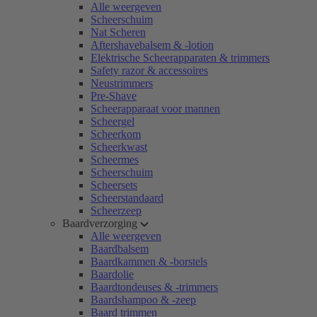
Alle weergeven
Scheerschuim
Nat Scheren
Aftershavebalsem & -lotion
Elektrische Scheerapparaten & trimmers
Safety razor & accessoires
Neustrimmers
Pre-Shave
Scheerapparaat voor mannen
Scheergel
Scheerkom
Scheerkwast
Scheermes
Scheerschuim
Scheersets
Scheerstandaard
Scheerzeep
Baardverzorging
Alle weergeven
Baardbalsem
Baardkammen & -borstels
Baardolie
Baardtondeuses & -trimmers
Baardshampoo & -zeep
Baard trimmen