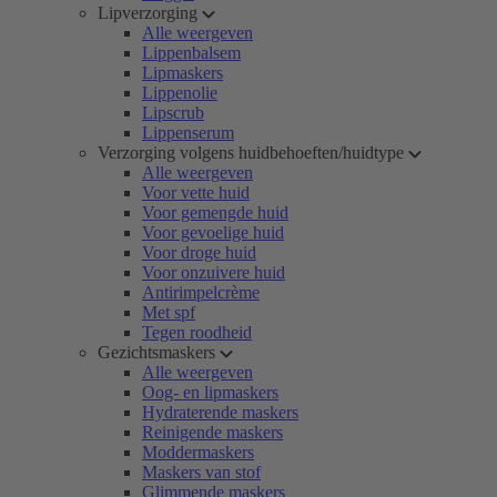
Lipverzorging
Alle weergeven
Lippenbalsem
Lipmaskers
Lippenolie
Lipscrub
Lippenserum
Verzorging volgens huidbehoeften/huidtype
Alle weergeven
Voor vette huid
Voor gemengde huid
Voor gevoelige huid
Voor droge huid
Voor onzuivere huid
Antirimpelcrème
Met spf
Tegen roodheid
Gezichtsmaskers
Alle weergeven
Oog- en lipmaskers
Hydraterende maskers
Reinigende maskers
Moddermaskers
Maskers van stof
Glimmende maskers