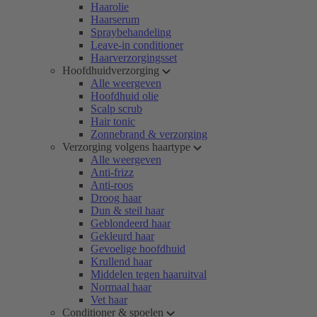
Haarolie
Haarserum
Spraybehandeling
Leave-in conditioner
Haarverzorgingsset
Hoofdhuidverzorging
Alle weergeven
Hoofdhuid olie
Scalp scrub
Hair tonic
Zonnebrand & verzorging
Verzorging volgens haartype
Alle weergeven
Anti-frizz
Anti-roos
Droog haar
Dun & steil haar
Geblondeerd haar
Gekleurd haar
Gevoelige hoofdhuid
Krullend haar
Middelen tegen haaruitval
Normaal haar
Vet haar
Conditioner & spoelen