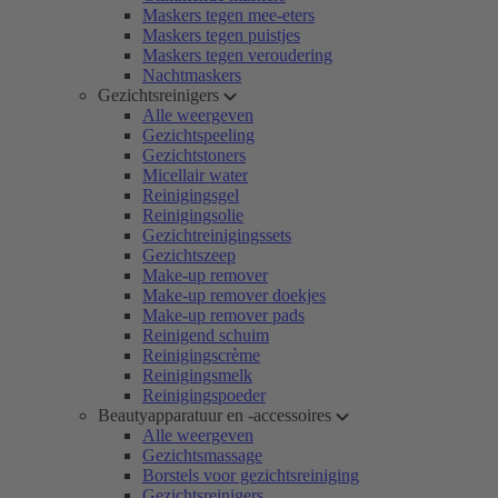
Maskers tegen mee-eters
Maskers tegen puistjes
Maskers tegen veroudering
Nachtmaskers
Gezichtsreinigers
Alle weergeven
Gezichtspeeling
Gezichtstoners
Micellair water
Reinigingsgel
Reinigingsolie
Gezichtreinigingssets
Gezichtszeep
Make-up remover
Make-up remover doekjes
Make-up remover pads
Reinigend schuim
Reinigingscrème
Reinigingsmelk
Reinigingspoeder
Beautyapparatuur en -accessoires
Alle weergeven
Gezichtsmassage
Borstels voor gezichtsreiniging
Gezichtsreinigers