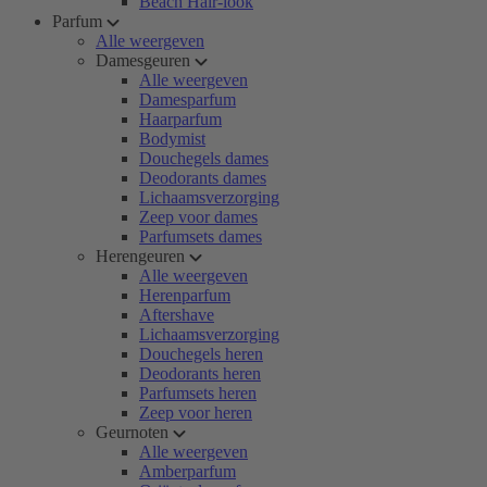
Beach Hair-look
Parfum
Alle weergeven
Damesgeuren
Alle weergeven
Damesparfum
Haarparfum
Bodymist
Douchegels dames
Deodorants dames
Lichaamsverzorging
Zeep voor dames
Parfumsets dames
Herengeuren
Alle weergeven
Herenparfum
Aftershave
Lichaamsverzorging
Douchegels heren
Deodorants heren
Parfumsets heren
Zeep voor heren
Geurnoten
Alle weergeven
Amberparfum