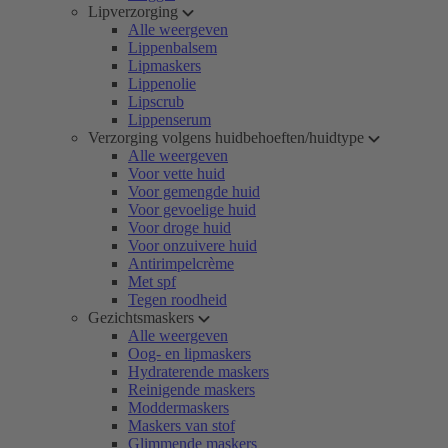
Lipverzorging
Alle weergeven
Lippenbalsem
Lipmaskers
Lippenolie
Lipscrub
Lippenserum
Verzorging volgens huidbehoeften/huidtype
Alle weergeven
Voor vette huid
Voor gemengde huid
Voor gevoelige huid
Voor droge huid
Voor onzuivere huid
Antirimpelcrème
Met spf
Tegen roodheid
Gezichtsmaskers
Alle weergeven
Oog- en lipmaskers
Hydraterende maskers
Reinigende maskers
Moddermaskers
Maskers van stof
Glimmende maskers