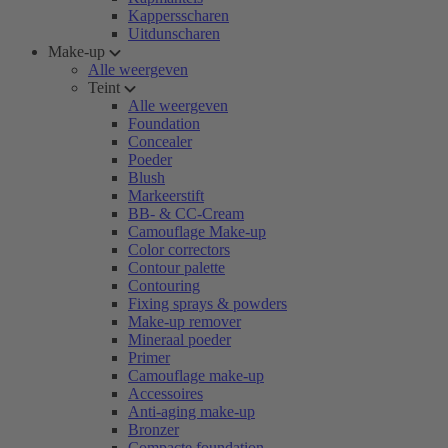
Kappersscharen
Uitdunscharen
Make-up
Alle weergeven
Teint
Alle weergeven
Foundation
Concealer
Poeder
Blush
Markeerstift
BB- & CC-Cream
Camouflage Make-up
Color correctors
Contour palette
Contouring
Fixing sprays & powders
Make-up remover
Mineraal poeder
Primer
Camouflage make-up
Accessoires
Anti-aging make-up
Bronzer
Compacte foundation