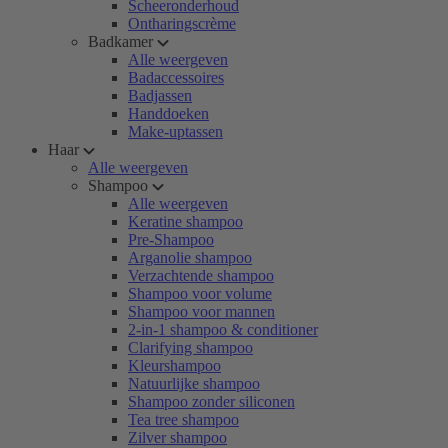
Scheeronderhoud
Ontharingscrème
Badkamer
Alle weergeven
Badaccessoires
Badjassen
Handdoeken
Make-uptassen
Haar
Alle weergeven
Shampoo
Alle weergeven
Keratine shampoo
Pre-Shampoo
Arganolie shampoo
Verzachtende shampoo
Shampoo voor volume
Shampoo voor mannen
2-in-1 shampoo & conditioner
Clarifying shampoo
Kleurshampoo
Natuurlijke shampoo
Shampoo zonder siliconen
Tea tree shampoo
Zilver shampoo