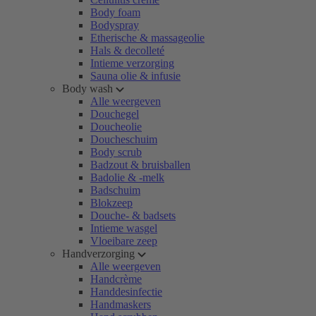
Body foam
Bodyspray
Etherische & massageolie
Hals & decolleté
Intieme verzorging
Sauna olie & infusie
Body wash
Alle weergeven
Douchegel
Doucheolie
Doucheschuim
Body scrub
Badzout & bruisballen
Badolie & -melk
Badschuim
Blokzeep
Douche- & badsets
Intieme wasgel
Vloeibare zeep
Handverzorging
Alle weergeven
Handcrème
Handdesinfectie
Handmaskers