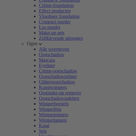
Crème-foundation
Effect producten
Vloeibare foundation
Compact poeder
Los poeder
Make-up sets
Zelfklevende tatoeages
Ogen
Alle weergeven
Oogschaduw
Mascara
Eyeliner
Crème-oogschaduw
Oogschaduwprimer
Glitteroogschaduw
Kunstwimpers
Oogmake-up remover
Oogschaduwpaletten
Wimperborstels
Wimperlijm
Wimperprimers
Wimpertangen
Kajal
Sets