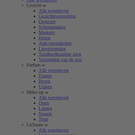
Gezicht
Alle weergeven
Gezichtsverzorging
Oogzorg
Schoonmaken
Maskers
Heren
Anti-veroudering
Lipverzorging
Tandheelkundige zorg
Verzorging van de zon
Parfum
Alle weergeven
Dames
Heren
Unisex
Make-up
Alle weergeven
Ogen
Lippen
Nagels
Teint
Lichaam
Alle weergeven