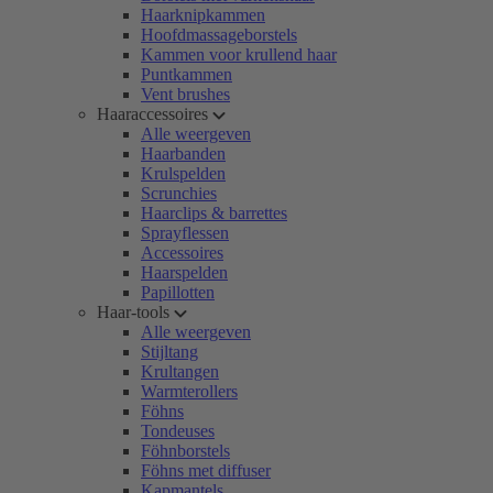
Haarknipkammen
Hoofdmassageborstels
Kammen voor krullend haar
Puntkammen
Vent brushes
Haaraccessoires
Alle weergeven
Haarbanden
Krulspelden
Scrunchies
Haarclips & barrettes
Sprayflessen
Accessoires
Haarspelden
Papillotten
Haar-tools
Alle weergeven
Stijltang
Krultangen
Warmterollers
Föhns
Tondeuses
Föhnborstels
Föhns met diffuser
Kapmantels