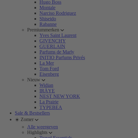
Hugo Boss
Montale
Narciso Rodriguez
Shiseido
Rabanne
Premiummerken
Yves Saint Laurent
GIVENCHY
GUERLAIN
Parfums de Marly
INITIO Parfums Privés
La Mer
Tom Ford
Eisenberg
Nieuw
Widian
IRÄYE
NEST NEW YORK
La Prairie
TYPEBEA
Sale & Bestsellers
☀️ Zomer
Alle weergeven
Highlights
Travel Essentials