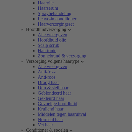
Haarolie
Haarserum
Spraybehandeling
Leave-in conditioner
Haarverzorgingsset
Hoofdhuidverzorging
Alle weergeven
Hoofdhuid olie
Scalp scrub
Hair tonic
Zonnebrand & verzorging
Verzorging volgens haartype
Alle weergeven
Anti-frizz
Anti-roos
Droog haar
Dun & steil haar
Geblondeerd haar
Gekleurd haar
Gevoelige hoofdhuid
Krullend haar
Middelen tegen haaruitval
Normaal haar
Vet haar
Conditioner & spoelen