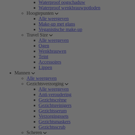
Waterproof oogschaduw
Waterproof wenkbrauwpotloden
Hoogtepunten
Alle weergeven
Make-up met glans
Veganistische make-up
Travel Size
Alle weergeven
Ogen
Wenkbrauwen
Teint
Accessoires
Lippen
Mannen
Alle weergeven
Gezichtsverzorging
Alle weergeven
Anti-veroudering
Gezichtscrème
Gezichtsreinigers
Gezichtsserum
Verzorgingssets
Gezichtsmaskers
Gezichtsscrub
Scheren