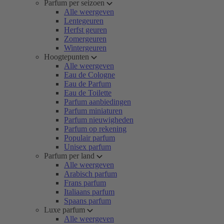
Parfum per seizoen
Alle weergeven
Lentegeuren
Herfst geuren
Zomergeuren
Wintergeuren
Hoogtepunten
Alle weergeven
Eau de Cologne
Eau de Parfum
Eau de Toilette
Parfum aanbiedingen
Parfum miniaturen
Parfum nieuwigheden
Parfum op rekening
Populair parfum
Unisex parfum
Parfum per land
Alle weergeven
Arabisch parfum
Frans parfum
Italiaans parfum
Spaans parfum
Luxe parfum
Alle weergeven