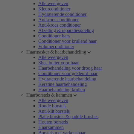
Alle weergeven
Kleurconditioner
Hydraterende conditioner
Anti-roos conditioner
Anti-kroes conditioner
Afzetting & reparatiespoeling
Conditioner bars
Conditioner voor krullend haar
Volumeconditioner
Haarmasker & haarbehandeling
Alle weergeven
Shea butter voor haar
Haarbehandeling voor droog haar
Conditioner voor gekleurd haar
Hydraterende haarbehandeling
Keratine haarbehandeling
Haarbehandeling krullen
Haarborstels & kammen
Alle weergeven
Ronde borstels
Anti-klit borstels
Platte borstels & paddle brushes
Houten borstels
Haarkammen
Borstels met varkenshaar