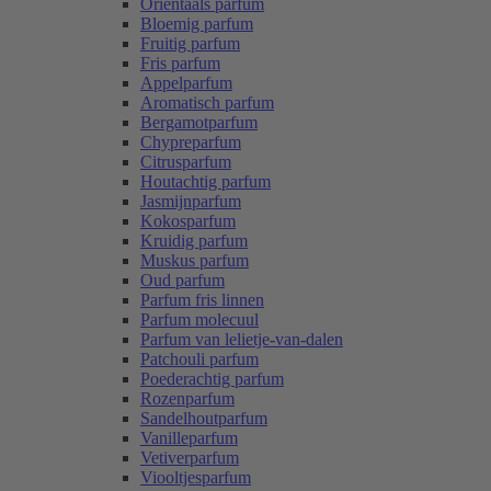
Oriëntaals parfum
Bloemig parfum
Fruitig parfum
Fris parfum
Appelparfum
Aromatisch parfum
Bergamotparfum
Chypreparfum
Citrusparfum
Houtachtig parfum
Jasmijnparfum
Kokosparfum
Kruidig parfum
Muskus parfum
Oud parfum
Parfum fris linnen
Parfum molecuul
Parfum van lelietje-van-dalen
Patchouli parfum
Poederachtig parfum
Rozenparfum
Sandelhoutparfum
Vanilleparfum
Vetiverparfum
Viooltjesparfum