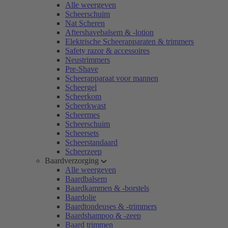
Alle weergeven
Scheerschuim
Nat Scheren
Aftershavebalsem & -lotion
Elektrische Scheerapparaten & trimmers
Safety razor & accessoires
Neustrimmers
Pre-Shave
Scheerapparaat voor mannen
Scheergel
Scheerkom
Scheerkwast
Scheermes
Scheerschuim
Scheersets
Scheerstandaard
Scheerzeep
Baardverzorging
Alle weergeven
Baardbalsem
Baardkammen & -borstels
Baardolie
Baardtondeuses & -trimmers
Baardshampoo & -zeep
Baard trimmen