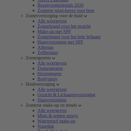
Beautyzomertrends 2026
Zomerse must-haves voor hem
Zomerverzorging voor de huid
Alle weergeven
Zonnebrand voor het gezicht
Make-up met SPF
Zonnebrand voor het hele lichaam
Haarverzorging met SPF
Aftersun
Zelfbruiner
Zomergeuren
Alle weergeven
Damesgeuren
Herengeuren
Bodyspray
Huidverzorging
Alle weergeven
Gezicht & Lichaamsverzorging
Haarverzorging
Zomerse make-up en trends
Alle weergeven
Mists & setting sprays
Waterproof make-up
Nagellak