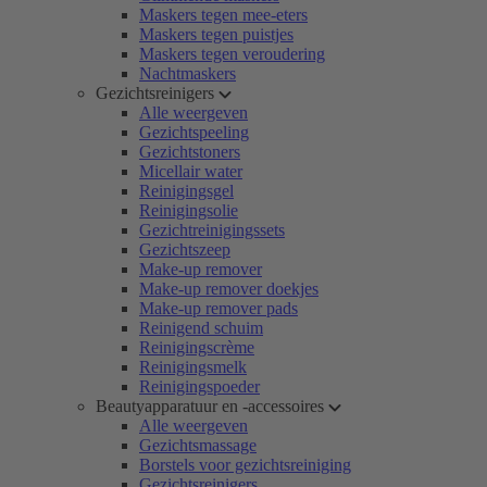
Maskers tegen mee-eters
Maskers tegen puistjes
Maskers tegen veroudering
Nachtmaskers
Gezichtsreinigers
Alle weergeven
Gezichtspeeling
Gezichtstoners
Micellair water
Reinigingsgel
Reinigingsolie
Gezichtreinigingssets
Gezichtszeep
Make-up remover
Make-up remover doekjes
Make-up remover pads
Reinigend schuim
Reinigingscrème
Reinigingsmelk
Reinigingspoeder
Beautyapparatuur en -accessoires
Alle weergeven
Gezichtsmassage
Borstels voor gezichtsreiniging
Gezichtsreinigers