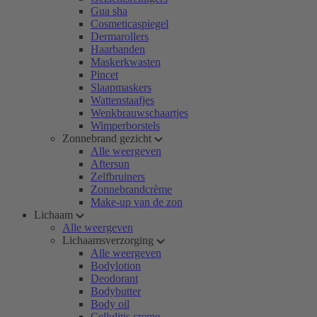
Gua sha
Cosmeticaspiegel
Dermarollers
Haarbanden
Maskerkwasten
Pincet
Slaapmaskers
Wattenstaafjes
Wenkbrauwschaartjes
Wimperborstels
Zonnebrand gezicht
Alle weergeven
Aftersun
Zelfbruiners
Zonnebrandcrème
Make-up van de zon
Lichaam
Alle weergeven
Lichaamsverzorging
Alle weergeven
Bodylotion
Deodorant
Bodybutter
Body oil
Cellulitis creme