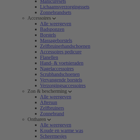
Manicuresets
Lichaamsverzorgingssets
Zonnebrandsets
Accessoires
Alle weergeven
Badsponzen
Borstels
Massageborstels
Zelfbruinerhandschoenen
Accessoires pedicure
Flanellen
Hand- & voetsieraden
Nagelaccessoires
Scrubhandschoenen
Vervangende borstels
Verzorgingsaccessoires
Zon & bescherming
Alle weergeven
Aftersun
Zelfbruiners
Zonnebrand
Ontharen
Alle weergeven
Koude en warme was
Scheermesjes