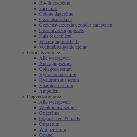
Bb- & cc-crème
Face mist
Getinte dagcrème
Gezichtsmaskers
Gezichtsverzorging zonder parabenen
Gezichtverzorgingssets
Hals & decolleté
Verzorging met Q10
Vochtinbrengende crème
Gezichtsserum
Alle weergeven
Anti-agingserum
Collageen serum
Hydraterend serum
Hyaluronzuur serum
Vitamine c-serum
Ampullen
Oogverzorging
Alle weergeven
Wenkbrauw serum
Oogcrème
Oogmaskers & -pads
Oogserum
Wimperserum
Ooggel