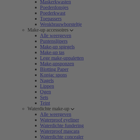
Maskerkwasten
Poederdonsjes
Poederkwast
Toepassers
Wenkbrauwborsteltje
Make-up accessoires
Alle weergeven
Puntenslijpers
Make-up spiegels
Make-up tas
Lege make-uppaletten
Make-upsponzen
Blotting Paper
Konjac spons
Nagels
Lippen
Ogen
Sets
Teint
Waterdichte make-up
Alle weergeven
Waterproof eyeliner
Waterdichte fundering
Waterproof mascara
Waterdichte concealer