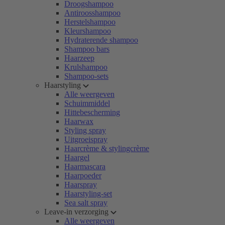
Droogshampoo
Antiroosshampoo
Herstelshampoo
Kleurshampoo
Hydraterende shampoo
Shampoo bars
Haarzeep
Krulshampoo
Shampoo-sets
Haarstyling
Alle weergeven
Schuimmiddel
Hittebescherming
Haarwax
Styling spray
Uitgroeispray
Haarcrème & stylingcrème
Haargel
Haarmascara
Haarpoeder
Haarspray
Haarstyling-set
Sea salt spray
Leave-in verzorging
Alle weergeven