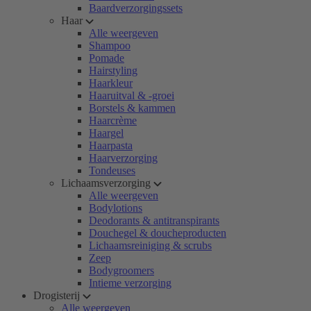
Baardverzorgingssets
Haar
Alle weergeven
Shampoo
Pomade
Hairstyling
Haarkleur
Haaruitval & -groei
Borstels & kammen
Haarcrème
Haargel
Haarpasta
Haarverzorging
Tondeuses
Lichaamsverzorging
Alle weergeven
Bodylotions
Deodorants & antitranspirants
Douchegel & doucheproducten
Lichaamsreiniging & scrubs
Zeep
Bodygroomers
Intieme verzorging
Drogisterij
Alle weergeven