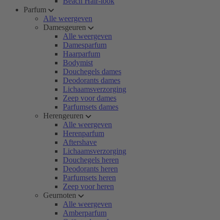
Beach Hair-look
Parfum
Alle weergeven
Damesgeuren
Alle weergeven
Damesparfum
Haarparfum
Bodymist
Douchegels dames
Deodorants dames
Lichaamsverzorging
Zeep voor dames
Parfumsets dames
Herengeuren
Alle weergeven
Herenparfum
Aftershave
Lichaamsverzorging
Douchegels heren
Deodorants heren
Parfumsets heren
Zeep voor heren
Geurnoten
Alle weergeven
Amberparfum