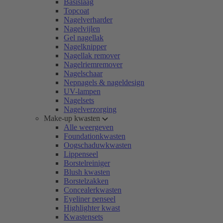
Basislaag
Topcoat
Nagelverharder
Nagelvijlen
Gel nagellak
Nagelknipper
Nagellak remover
Nagelriemremover
Nagelschaar
Nepnagels & nageldesign
UV-lampen
Nagelsets
Nagelverzorging
Make-up kwasten
Alle weergeven
Foundationkwasten
Oogschaduwkwasten
Lippenseel
Borstelreiniger
Blush kwasten
Borstelzakken
Concealerkwasten
Eyeliner penseel
Highlighter kwast
Kwastensets