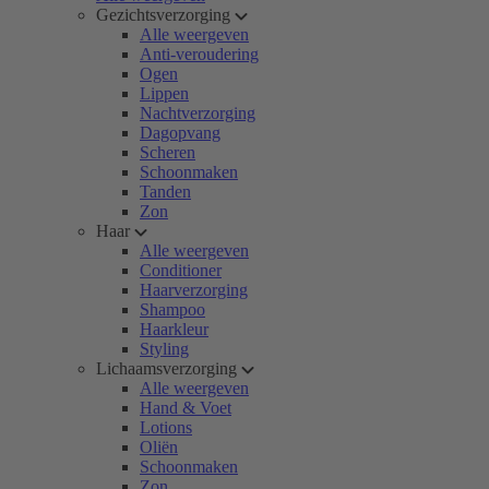
Gezichtsverzorging
Alle weergeven
Anti-veroudering
Ogen
Lippen
Nachtverzorging
Dagopvang
Scheren
Schoonmaken
Tanden
Zon
Haar
Alle weergeven
Conditioner
Haarverzorging
Shampoo
Haarkleur
Styling
Lichaamsverzorging
Alle weergeven
Hand & Voet
Lotions
Oliën
Schoonmaken
Zon