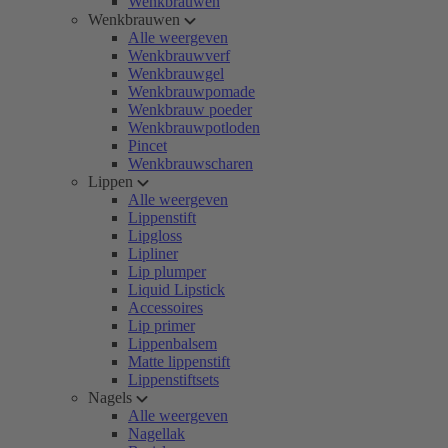
Wenkbrauwen
Wenkbrauwen
Alle weergeven
Wenkbrauwverf
Wenkbrauwgel
Wenkbrauwpomade
Wenkbrauw poeder
Wenkbrauwpotloden
Pincet
Wenkbrauwscharen
Lippen
Alle weergeven
Lippenstift
Lipgloss
Lipliner
Lip plumper
Liquid Lipstick
Accessoires
Lip primer
Lippenbalsem
Matte lippenstift
Lippenstiftsets
Nagels
Alle weergeven
Nagellak