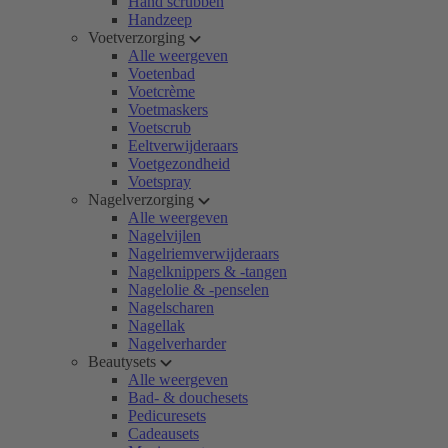
Hand scrubben
Handzeep
Voetverzorging
Alle weergeven
Voetenbad
Voetcrème
Voetmaskers
Voetscrub
Eeltverwijderaars
Voetgezondheid
Voetspray
Nagelverzorging
Alle weergeven
Nagelvijlen
Nagelriemverwijderaars
Nagelknippers & -tangen
Nagelolie & -penselen
Nagelscharen
Nagellak
Nagelverharder
Beautysets
Alle weergeven
Bad- & douchesets
Pedicuresets
Cadeausets