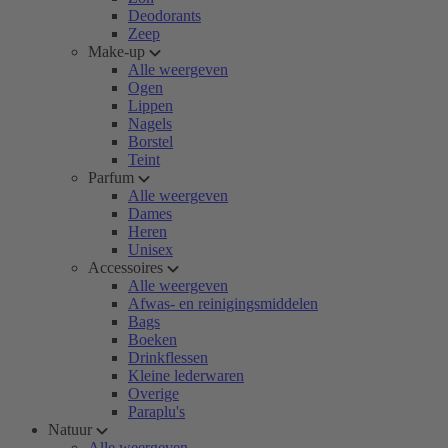
Deodorants
Zeep
Make-up
Alle weergeven
Ogen
Lippen
Nagels
Borstel
Teint
Parfum
Alle weergeven
Dames
Heren
Unisex
Accessoires
Alle weergeven
Afwas- en reinigingsmiddelen
Bags
Boeken
Drinkflessen
Kleine lederwaren
Overige
Paraplu's
Natuur
Alle weergeven