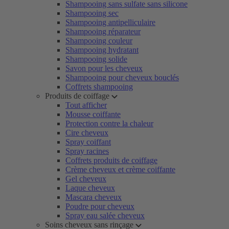
Shampooing sans sulfate sans silicone
Shampooing sec
Shampooing antipelliculaire
Shampooing réparateur
Shampooing couleur
Shampooing hydratant
Shampooing solide
Savon pour les cheveux
Shampooing pour cheveux bouclés
Coffrets shampooing
Produits de coiffage
Tout afficher
Mousse coiffante
Protection contre la chaleur
Cire cheveux
Spray coiffant
Spray racines
Coffrets produits de coiffage
Crème cheveux et crème coiffante
Gel cheveux
Laque cheveux
Mascara cheveux
Poudre pour cheveux
Spray eau salée cheveux
Soins cheveux sans rinçage