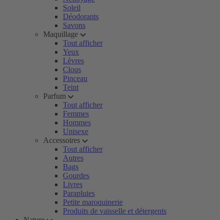
Soleil
Déodorants
Savons
Maquillage
Tout afficher
Yeux
Lèvres
Clous
Pinceau
Teint
Parfum
Tout afficher
Femmes
Hommes
Unisexe
Accessoires
Tout afficher
Autres
Bags
Gourdes
Livres
Parapluies
Petite maroquinerie
Produits de vaisselle et détergents
Nature