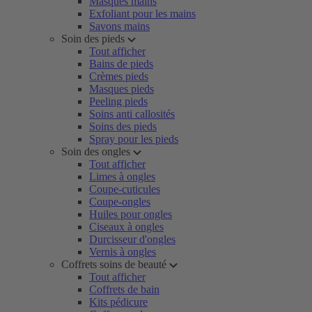
Masques mains
Exfoliant pour les mains
Savons mains
Soin des pieds
Tout afficher
Bains de pieds
Crèmes pieds
Masques pieds
Peeling pieds
Soins anti callosités
Soins des pieds
Spray pour les pieds
Soin des ongles
Tout afficher
Limes à ongles
Coupe-cuticules
Coupe-ongles
Huiles pour ongles
Ciseaux à ongles
Durcisseur d'ongles
Vernis à ongles
Coffrets soins de beauté
Tout afficher
Coffrets de bain
Kits pédicure