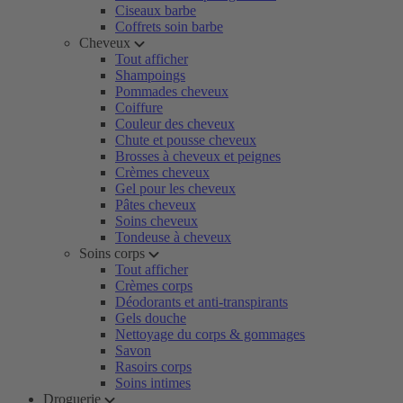
Ciseaux barbe
Coffrets soin barbe
Cheveux
Tout afficher
Shampoings
Pommades cheveux
Coiffure
Couleur des cheveux
Chute et pousse cheveux
Brosses à cheveux et peignes
Crèmes cheveux
Gel pour les cheveux
Pâtes cheveux
Soins cheveux
Tondeuse à cheveux
Soins corps
Tout afficher
Crèmes corps
Déodorants et anti-transpirants
Gels douche
Nettoyage du corps & gommages
Savon
Rasoirs corps
Soins intimes
Droguerie