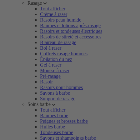
Rasage
Tout afficher
Crème à raser
Rasoirs peau humide
Baumes et lotions après-rasage
Rasoirs et tondeuses électriques
Rasoirs de sûreté et accessoires
Blaireau de rasage
Bol à raser
Coffrets rasage hommes
Épilation du nez
Gel à raser
Mousse à raser
Pré-rasage
Rasoir
Rasoirs pour hommes
Savons à barbe
Support de rasage
Soins barbe
Tout afficher
Baumes barbe
Peignes et brosses barbe
Huiles barbe
Tondeuses barbe
Savons et shampoings barbe