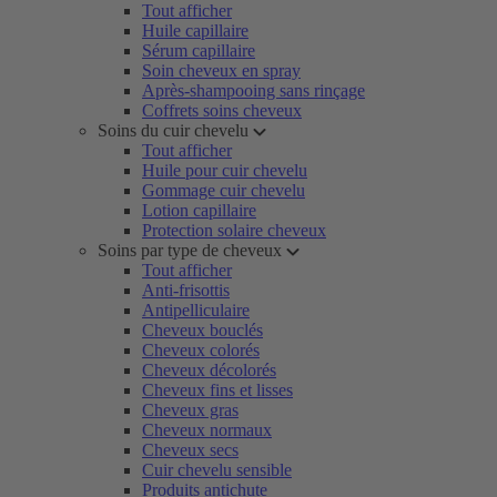
Tout afficher
Huile capillaire
Sérum capillaire
Soin cheveux en spray
Après-shampooing sans rinçage
Coffrets soins cheveux
Soins du cuir chevelu
Tout afficher
Huile pour cuir chevelu
Gommage cuir chevelu
Lotion capillaire
Protection solaire cheveux
Soins par type de cheveux
Tout afficher
Anti-frisottis
Antipelliculaire
Cheveux bouclés
Cheveux colorés
Cheveux décolorés
Cheveux fins et lisses
Cheveux gras
Cheveux normaux
Cheveux secs
Cuir chevelu sensible
Produits antichute