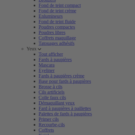
Fond de teint compact
Fond de teint crème
Enlumineurs
Fond de teint fluide
Poudres compactes
Poudres libres
Coffrets maquillage
Tatouages adhésifs
Yeux
Tout afficher
Fards à paupières
Mascara
Eyeliner
Fards à paupières crème
Base pour fards à paupières
Brosse à cils
Cils artificiels
Colle faux cils
Démaquillant yeux
Fard à paupières à paillettes
Palettes de fards à paupières
Primer cils
Recourbe-cils
Coffrets