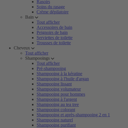
Rasoirs
Soins du rasage
Crème dépilatoire
Bain
Tout afficher
Accessoires de bain
Peignoirs de bain
Serviettes de toilette
Trousses de toilette
Cheveux
Tout afficher
Shampooings
Tout afficher
Pré-shampooing
Shampooing à la kératine
Shampooing à l'huile d'argan
Shampooing lissant
Shampooing volumateur
Shampooing pour hommes
Shampooing à l'argent
Shampooing au tea tree
Shampooing colorant
Shampooing et après-shampooing 2 en 1
Shampooing naturel
Shampooing purifiant