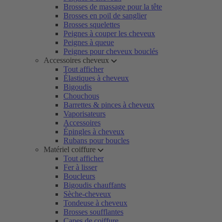
Brosses de massage pour la tête
Brosses en poil de sanglier
Brosses squelettes
Peignes à couper les cheveux
Peignes à queue
Peignes pour cheveux bouclés
Accessoires cheveux
Tout afficher
Élastiques à cheveux
Bigoudis
Chouchous
Barrettes & pinces à cheveux
Vaporisateurs
Accessoires
Épingles à cheveux
Rubans pour boucles
Matériel coiffure
Tout afficher
Fer à lisser
Boucleurs
Bigoudis chauffants
Sèche-cheveux
Tondeuse à cheveux
Brosses soufflantes
Capes de coiffure