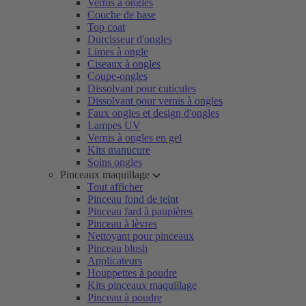
Vernis à ongles
Couche de base
Top coat
Durcisseur d'ongles
Limes à ongle
Ciseaux à ongles
Coupe-ongles
Dissolvant pour cuticules
Dissolvant pour vernis à ongles
Faux ongles et design d'ongles
Lampes UV
Vernis à ongles en gel
Kits manucure
Soins ongles
Pinceaux maquillage
Tout afficher
Pinceau fond de teint
Pinceau fard à paupières
Pinceau à lèvres
Nettoyant pour pinceaux
Pinceau blush
Applicateurs
Houppettes à poudre
Kits pinceaux maquillage
Pinceau à poudre