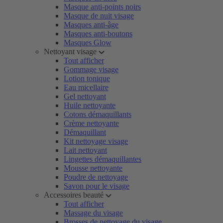
Masque anti-points noirs
Masque de nuit visage
Masques anti-âge
Masques anti-boutons
Masques Glow
Nettoyant visage
Tout afficher
Gommage visage
Lotion tonique
Eau micellaire
Gel nettoyant
Huile nettoyante
Cotons démaquillants
Crème nettoyante
Démaquillant
Kit nettoyage visage
Lait nettoyant
Lingettes démaquillantes
Mousse nettoyante
Poudre de nettoyage
Savon pour le visage
Accessoires beauté
Tout afficher
Massage du visage
Brosses de nettoyage du visage