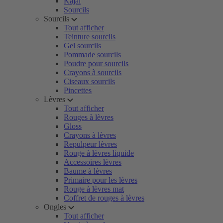
Kajal
Sourcils
Sourcils
Tout afficher
Teinture sourcils
Gel sourcils
Pommade sourcils
Poudre pour sourcils
Crayons à sourcils
Ciseaux sourcils
Pincettes
Lèvres
Tout afficher
Rouges à lèvres
Gloss
Crayons à lèvres
Repulpeur lèvres
Rouge à lèvres liquide
Accessoires lèvres
Baume à lèvres
Primaire pour les lèvres
Rouge à lèvres mat
Coffret de rouges à lèvres
Ongles
Tout afficher