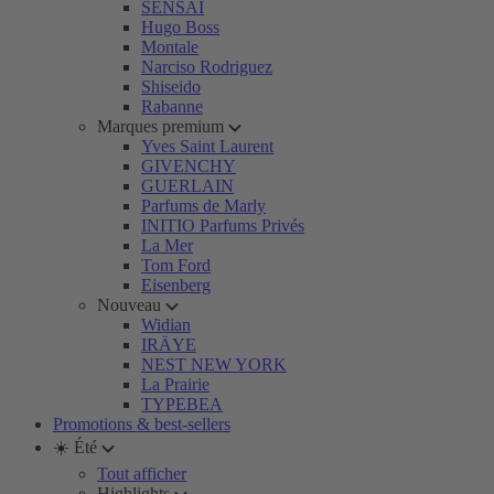
SENSAI
Hugo Boss
Montale
Narciso Rodriguez
Shiseido
Rabanne
Marques premium
Yves Saint Laurent
GIVENCHY
GUERLAIN
Parfums de Marly
INITIO Parfums Privés
La Mer
Tom Ford
Eisenberg
Nouveau
Widian
IRÄYE
NEST NEW YORK
La Prairie
TYPEBEA
Promotions & best-sellers
☀️ Été
Tout afficher
Highlights