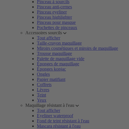
Pinceau à sourcils
Pinceau anti-cernes
Pinceau eyeliner
Pinceau highlighter
Pinceau pour masque
Pochettes de pinceaux
Accessoires sourcils
Tout afficher
Taille-crayon maquillage
Miroirs cosmétiques et miroirs de maquillage
Trousse maquillage
Palette de maquillage vide
Éponges de maquillage
Éponges konjac
Ongles
Papier matifiant
Coffrets
Lèvres
Teint
Yeux
Maquillage résistant à l'eau
Tout afficher
Eyeliner waterproof
Fond de teint résistant à l'eau
Mascara résistant à l'eau