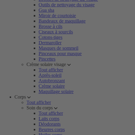
Outils de nettoyage du visage
Gua sha
Miroir de courtoisie
Bandeaux de maquillage
Brosse à cils
Ciseaux à sourcils
Cotons-tiges
Dermaroller
Masques de sommeil
Pinceaux pour masque
Pincettes
Crème solaire visage
Tout afficher
Après-soleil
Autobronzant
Crème solaire
Maquillage solaire
Corps
Tout afficher
Soin du corps
Tout afficher
Laits corps
Déodorants
Beurres corps
Huiles corps