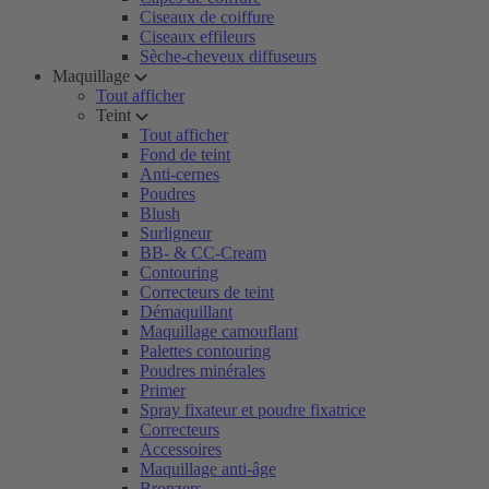
Ciseaux de coiffure
Ciseaux effileurs
Sèche-cheveux diffuseurs
Maquillage
Tout afficher
Teint
Tout afficher
Fond de teint
Anti-cernes
Poudres
Blush
Surligneur
BB- & CC-Cream
Contouring
Correcteurs de teint
Démaquillant
Maquillage camouflant
Palettes contouring
Poudres minérales
Primer
Spray fixateur et poudre fixatrice
Correcteurs
Accessoires
Maquillage anti-âge
Bronzers