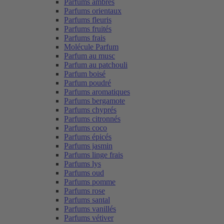
Parfums ambrés
Parfums orientaux
Parfums fleuris
Parfums fruités
Parfums frais
Molécule Parfum
Parfum au musc
Parfum au patchouli
Parfum boisé
Parfum poudré
Parfums aromatiques
Parfums bergamote
Parfums chyprés
Parfums citronnés
Parfums coco
Parfums épicés
Parfums jasmin
Parfums linge frais
Parfums lys
Parfums oud
Parfums pomme
Parfums rose
Parfums santal
Parfums vanillés
Parfums vétiver