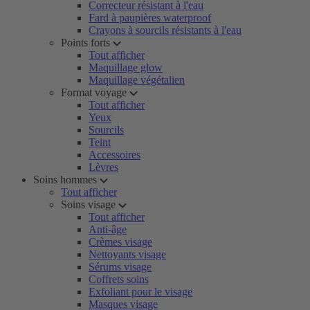
Correcteur résistant à l'eau
Fard à paupières waterproof
Crayons à sourcils résistants à l'eau
Points forts
Tout afficher
Maquillage glow
Maquillage végétalien
Format voyage
Tout afficher
Yeux
Sourcils
Teint
Accessoires
Lèvres
Soins hommes
Tout afficher
Soins visage
Tout afficher
Anti-âge
Crèmes visage
Nettoyants visage
Sérums visage
Coffrets soins
Exfoliant pour le visage
Masques visage