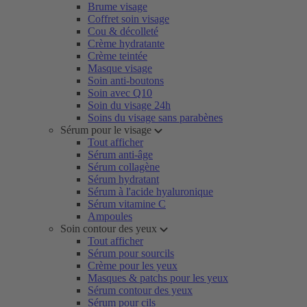
Brume visage
Coffret soin visage
Cou & décolleté
Crème hydratante
Crème teintée
Masque visage
Soin anti-boutons
Soin avec Q10
Soin du visage 24h
Soins du visage sans parabènes
Sérum pour le visage
Tout afficher
Sérum anti-âge
Sérum collagène
Sérum hydratant
Sérum à l'acide hyaluronique
Sérum vitamine C
Ampoules
Soin contour des yeux
Tout afficher
Sérum pour sourcils
Crème pour les yeux
Masques & patchs pour les yeux
Sérum contour des yeux
Sérum pour cils