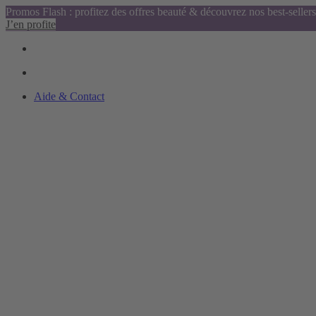
Promos Flash : profitez des offres beauté & découvrez nos best-sellers
J’en profite
Aide & Contact