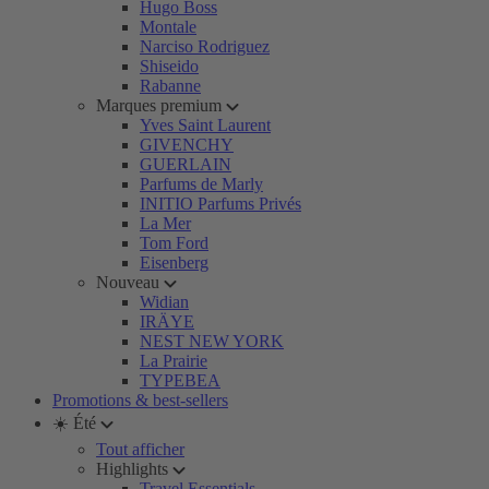
Hugo Boss
Montale
Narciso Rodriguez
Shiseido
Rabanne
Marques premium
Yves Saint Laurent
GIVENCHY
GUERLAIN
Parfums de Marly
INITIO Parfums Privés
La Mer
Tom Ford
Eisenberg
Nouveau
Widian
IRÄYE
NEST NEW YORK
La Prairie
TYPEBEA
Promotions & best-sellers
☀️ Été
Tout afficher
Highlights
Travel Essentials