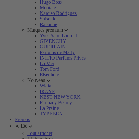
Hugo Boss
Montale
Narciso Rodriguez
Shiseido
Rabanne
Marques premium
Yves Saint Laurent
GIVENCHY
GUERLAIN
Parfums de Marly
INITIO Parfums Privés
La Mer
Tom Ford
Eisenberg
Nouveau
Widian
IRÄYE
NEST NEW YORK
Farmacy Beauty
La Prairie
TYPEBEA
Promos
☀️ Été
Tout afficher
Highlights