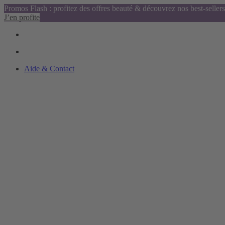
Promos Flash : profitez des offres beauté & découvrez nos best-sellers
J’en profite
Aide & Contact