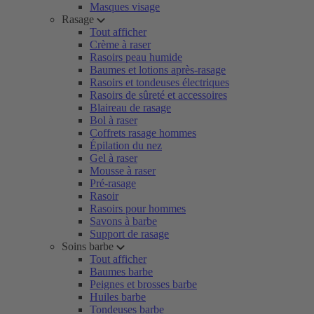
Masques visage
Rasage
Tout afficher
Crème à raser
Rasoirs peau humide
Baumes et lotions après-rasage
Rasoirs et tondeuses électriques
Rasoirs de sûreté et accessoires
Blaireau de rasage
Bol à raser
Coffrets rasage hommes
Épilation du nez
Gel à raser
Mousse à raser
Pré-rasage
Rasoir
Rasoirs pour hommes
Savons à barbe
Support de rasage
Soins barbe
Tout afficher
Baumes barbe
Peignes et brosses barbe
Huiles barbe
Tondeuses barbe