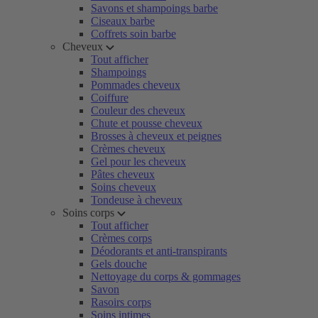
Savons et shampoings barbe
Ciseaux barbe
Coffrets soin barbe
Cheveux
Tout afficher
Shampoings
Pommades cheveux
Coiffure
Couleur des cheveux
Chute et pousse cheveux
Brosses à cheveux et peignes
Crèmes cheveux
Gel pour les cheveux
Pâtes cheveux
Soins cheveux
Tondeuse à cheveux
Soins corps
Tout afficher
Crèmes corps
Déodorants et anti-transpirants
Gels douche
Nettoyage du corps & gommages
Savon
Rasoirs corps
Soins intimes