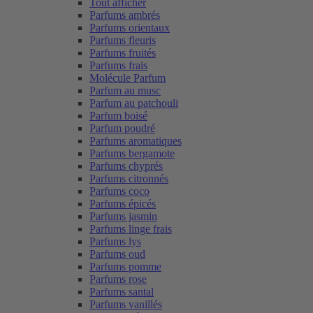
Tout afficher
Parfums ambrés
Parfums orientaux
Parfums fleuris
Parfums fruités
Parfums frais
Molécule Parfum
Parfum au musc
Parfum au patchouli
Parfum boisé
Parfum poudré
Parfums aromatiques
Parfums bergamote
Parfums chyprés
Parfums citronnés
Parfums coco
Parfums épicés
Parfums jasmin
Parfums linge frais
Parfums lys
Parfums oud
Parfums pomme
Parfums rose
Parfums santal
Parfums vanillés