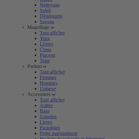
Nettoyage
Soleil
Déodorants
Savons
Maquillage
Tout afficher
Yeux
Lèvres
Clous
Pinceau
Teint
Parfum
Tout afficher
Femmes
Hommes
Unisexe
Accessoires
Tout afficher
Autres
Bags
Gourdes
Livres
Parapluies
Petite maroquinerie
Produits de vaisselle et détergents