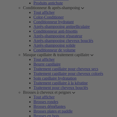
Produits antichute
Conditionneur & après-shampoing
Tout afficher
Color-Conditioner
Conditionneur hydratant
Après-shampooing antipelliculaire
Conditionneur anti-frisottis
Après-shampooing réparateur
Après-shampooing cheveux bouclés
Après-shampooing solide
Conditionneur de volume
Masque capillaire & traitement capillaire
Tout afficher
Beurre capillaire
Traitement capillaire pour cheveux secs
Traitement capillaire pour cheveux colorés
Soin capillaire hydratation
Traitement capillaire à la kératine
Traitement pour cheveux bouclés
Brosses à cheveux et peignes
Tout afficher
Brosses rondes
Brosses démêlantes
Brosses plates et paddle
Brosses en bois