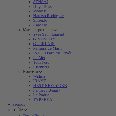
SENSAI
Hugo Boss
Montale
Narciso Rodriguez
Shiseido
Rabanne
Marques premium
Yves Saint Laurent
GIVENCHY
GUERLAIN
Parfums de Marly
INITIO Parfums Privés
La Mer
Tom Ford
Eisenberg
Nouveau
Widian
IRÄYE
NEST NEW YORK
Farmacy Beauty
La Prairie
TYPEBEA
Promos
☀️ Été
Tout afficher