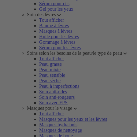
Sérum pour cils
Gel pour les yeux
Soin des lèvres
Tout afficher
Baume à lèvres
Masques à lèvres
Huile pour les lèvres
Gommage à lèvres
Sérum pour les lèvres
Soins selon les besoins de la peau/le type de peau
Tout afficher
Peau grasse
Peau mixte
Peau sensible
Peau sèche
Peau à imperfections
Soin anti-rides
Soin anti-rougeurs
Soin avec FPS
Masques pour le visage
Tout afficher
Masques pour les yeux et les lèvres
Masques hydratants
Masques de nettoyage
Masques de boue