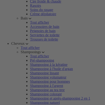
Cire froide & chaude
Rasoirs
Soins du rasage
Crème dépilatoire
Bain
Tout afficher
Accessoires de bain
Peignoirs de bain
Serviettes de toilette
Trousses de toilette
Cheveux
Tout afficher
Shampooings
Tout afficher
Pré-shampooing
Shampooing à la kératine
Shampooing à l'huile d'argan
Shampooing lissant
Shampooing volumateur
Shampooing pour hommes
Shampooing à l'argent
Shampooing au tea tree
Shampooing colorant
Shampooing et après-shampooing 2 en 1
Shampooing naturel