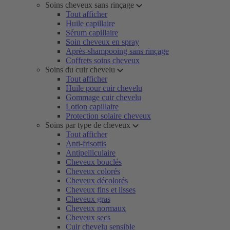
Soins cheveux sans rinçage
Tout afficher
Huile capillaire
Sérum capillaire
Soin cheveux en spray
Après-shampooing sans rinçage
Coffrets soins cheveux
Soins du cuir chevelu
Tout afficher
Huile pour cuir chevelu
Gommage cuir chevelu
Lotion capillaire
Protection solaire cheveux
Soins par type de cheveux
Tout afficher
Anti-frisottis
Antipelliculaire
Cheveux bouclés
Cheveux colorés
Cheveux décolorés
Cheveux fins et lisses
Cheveux gras
Cheveux normaux
Cheveux secs
Cuir chevelu sensible