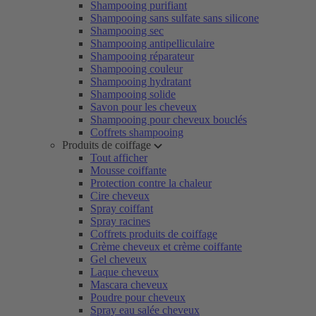
Shampooing purifiant
Shampooing sans sulfate sans silicone
Shampooing sec
Shampooing antipelliculaire
Shampooing réparateur
Shampooing couleur
Shampooing hydratant
Shampooing solide
Savon pour les cheveux
Shampooing pour cheveux bouclés
Coffrets shampooing
Produits de coiffage
Tout afficher
Mousse coiffante
Protection contre la chaleur
Cire cheveux
Spray coiffant
Spray racines
Coffrets produits de coiffage
Crème cheveux et crème coiffante
Gel cheveux
Laque cheveux
Mascara cheveux
Poudre pour cheveux
Spray eau salée cheveux