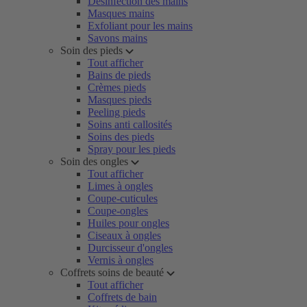
Désinfection des mains
Masques mains
Exfoliant pour les mains
Savons mains
Soin des pieds
Tout afficher
Bains de pieds
Crèmes pieds
Masques pieds
Peeling pieds
Soins anti callosités
Soins des pieds
Spray pour les pieds
Soin des ongles
Tout afficher
Limes à ongles
Coupe-cuticules
Coupe-ongles
Huiles pour ongles
Ciseaux à ongles
Durcisseur d'ongles
Vernis à ongles
Coffrets soins de beauté
Tout afficher
Coffrets de bain