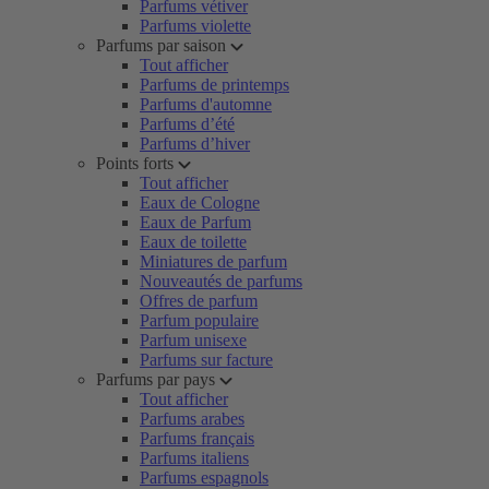
Parfums vétiver
Parfums violette
Parfums par saison
Tout afficher
Parfums de printemps
Parfums d'automne
Parfums d’été
Parfums d’hiver
Points forts
Tout afficher
Eaux de Cologne
Eaux de Parfum
Eaux de toilette
Miniatures de parfum
Nouveautés de parfums
Offres de parfum
Parfum populaire
Parfum unisexe
Parfums sur facture
Parfums par pays
Tout afficher
Parfums arabes
Parfums français
Parfums italiens
Parfums espagnols