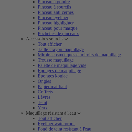
Pinceau à poudre
Pinceau à sourcils
Pinceau anti-cernes
Pinceau eyeliner
Pinceau highlighter
Pinceau pour masque
Pochettes de pinceaux
Accessoires sourcils
Tout afficher
Taille-crayon maquillage
Miroirs cosmétiques et miroirs de maquillage
Trousse maquillage
Palette de maquillage vide
Éponges de maquillage
Éponges konjac
Ongles
Papier matifiant
Coffrets
Lèvres
Teint
Yeux
Maquillage résistant à l'eau
Tout afficher
Eyeliner waterproof
Fond de teint résistant à l'eau