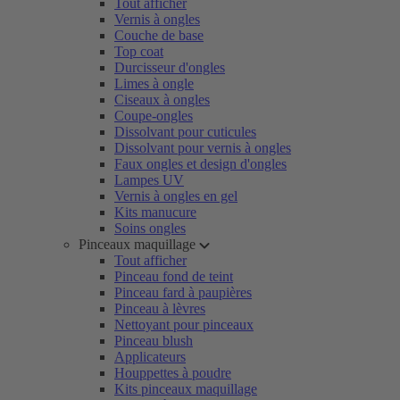
Tout afficher
Vernis à ongles
Couche de base
Top coat
Durcisseur d'ongles
Limes à ongle
Ciseaux à ongles
Coupe-ongles
Dissolvant pour cuticules
Dissolvant pour vernis à ongles
Faux ongles et design d'ongles
Lampes UV
Vernis à ongles en gel
Kits manucure
Soins ongles
Pinceaux maquillage
Tout afficher
Pinceau fond de teint
Pinceau fard à paupières
Pinceau à lèvres
Nettoyant pour pinceaux
Pinceau blush
Applicateurs
Houppettes à poudre
Kits pinceaux maquillage