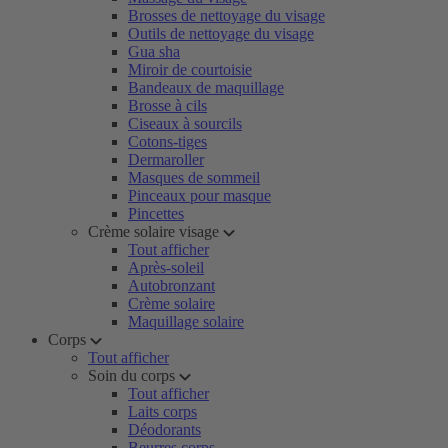
Brosses de nettoyage du visage
Outils de nettoyage du visage
Gua sha
Miroir de courtoisie
Bandeaux de maquillage
Brosse à cils
Ciseaux à sourcils
Cotons-tiges
Dermaroller
Masques de sommeil
Pinceaux pour masque
Pincettes
Crème solaire visage
Tout afficher
Après-soleil
Autobronzant
Crème solaire
Maquillage solaire
Corps
Tout afficher
Soin du corps
Tout afficher
Laits corps
Déodorants
Beurres corps