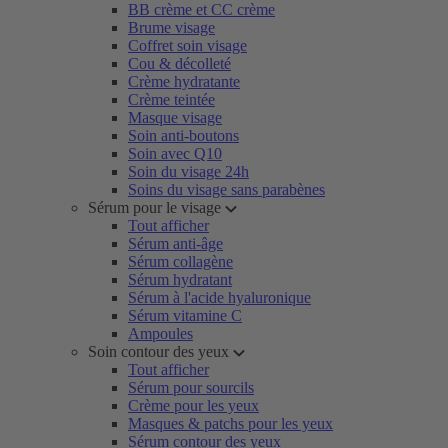
BB crème et CC crème
Brume visage
Coffret soin visage
Cou & décolleté
Crème hydratante
Crème teintée
Masque visage
Soin anti-boutons
Soin avec Q10
Soin du visage 24h
Soins du visage sans parabènes
Sérum pour le visage
Tout afficher
Sérum anti-âge
Sérum collagène
Sérum hydratant
Sérum à l'acide hyaluronique
Sérum vitamine C
Ampoules
Soin contour des yeux
Tout afficher
Sérum pour sourcils
Crème pour les yeux
Masques & patchs pour les yeux
Sérum contour des yeux