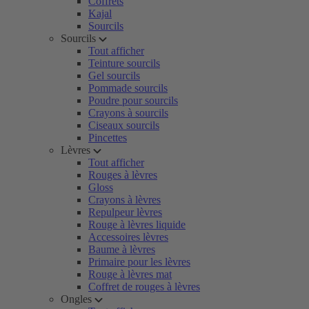
Coffrets
Kajal
Sourcils
Sourcils
Tout afficher
Teinture sourcils
Gel sourcils
Pommade sourcils
Poudre pour sourcils
Crayons à sourcils
Ciseaux sourcils
Pincettes
Lèvres
Tout afficher
Rouges à lèvres
Gloss
Crayons à lèvres
Repulpeur lèvres
Rouge à lèvres liquide
Accessoires lèvres
Baume à lèvres
Primaire pour les lèvres
Rouge à lèvres mat
Coffret de rouges à lèvres
Ongles