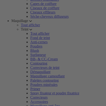
Capes de coiffure
Ciseaux de coiffure
Ciseaux effileurs
Sèche-cheveux diffuseurs
Maquillage
Tout afficher
Teint
Tout afficher
Fond de teint
Anti-cernes
Poudres
Blush
Surligneur
BB- & CC-Cream
Contouring
Correcteurs de teint
Démaquillant
Maquillage camouflant
Palettes contouring
Poudres minérales
Primer
Spray fixateur et poudre fixatrice
Correcteurs
Accessoires
Maquillage anti-âge