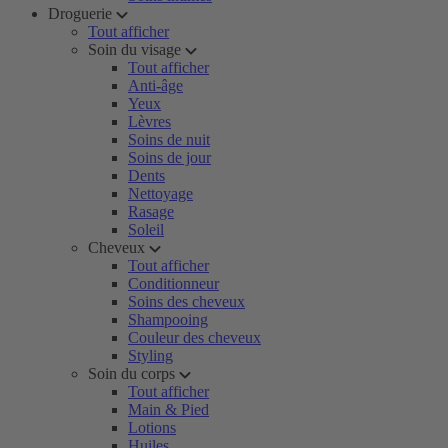
Droguerie
Tout afficher
Soin du visage
Tout afficher
Anti-âge
Yeux
Lèvres
Soins de nuit
Soins de jour
Dents
Nettoyage
Rasage
Soleil
Cheveux
Tout afficher
Conditionneur
Soins des cheveux
Shampooing
Couleur des cheveux
Styling
Soin du corps
Tout afficher
Main & Pied
Lotions
Huiles