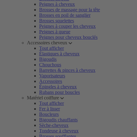
Peignes à cheveux
Brosses de massage pour la tête
Brosses en poil de sanglier
Brosses squelettes
Peignes à couper les cheveux
Peignes à queue
Peignes pour cheveux bouclés
Accessoires cheveux
Tout afficher
Élastiques à cheveux
Bigoudis
Chouchous
Barrettes & pinces à cheveux
Vaporisateurs
Accessoires
Épingles à cheveux
Rubans pour boucles
Matériel coiffure
Tout afficher
Fer à lisser
Boucleurs
Bigoudis chauffants
Sèche-cheveux
Tondeuse à cheveux
Brosses soufflantes