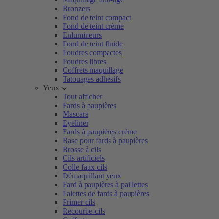
Bronzers
Fond de teint compact
Fond de teint crème
Enlumineurs
Fond de teint fluide
Poudres compactes
Poudres libres
Coffrets maquillage
Tatouages adhésifs
Yeux
Tout afficher
Fards à paupières
Mascara
Eyeliner
Fards à paupières crème
Base pour fards à paupières
Brosse à cils
Cils artificiels
Colle faux cils
Démaquillant yeux
Fard à paupières à paillettes
Palettes de fards à paupières
Primer cils
Recourbe-cils