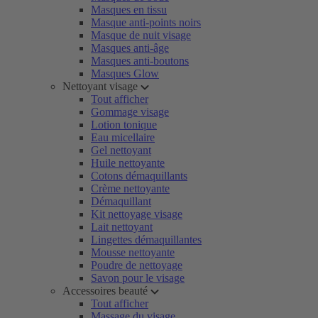
Masques en tissu
Masque anti-points noirs
Masque de nuit visage
Masques anti-âge
Masques anti-boutons
Masques Glow
Nettoyant visage
Tout afficher
Gommage visage
Lotion tonique
Eau micellaire
Gel nettoyant
Huile nettoyante
Cotons démaquillants
Crème nettoyante
Démaquillant
Kit nettoyage visage
Lait nettoyant
Lingettes démaquillantes
Mousse nettoyante
Poudre de nettoyage
Savon pour le visage
Accessoires beauté
Tout afficher
Massage du visage