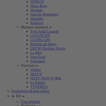
SENSAI
Hugo Boss
Montale
Narciso Rodriguez
Shiseido
Rabanne
Marques premium
Yves Saint Laurent
GIVENCHY
GUERLAIN
Parfums de Marly
INITIO Parfums Privés
La Mer
Tom Ford
Eisenberg
Nouveau
Widian
IRÄYE
NEST NEW YORK
La Prairie
TYPEBEA
Promotions & best-sellers
☀️ Été
Tout afficher
Highlights