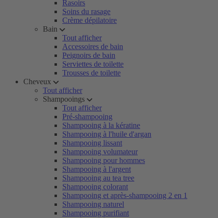
Rasoirs
Soins du rasage
Crème dépilatoire
Bain
Tout afficher
Accessoires de bain
Peignoirs de bain
Serviettes de toilette
Trousses de toilette
Cheveux
Tout afficher
Shampooings
Tout afficher
Pré-shampooing
Shampooing à la kératine
Shampooing à l'huile d'argan
Shampooing lissant
Shampooing volumateur
Shampooing pour hommes
Shampooing à l'argent
Shampooing au tea tree
Shampooing colorant
Shampooing et après-shampooing 2 en 1
Shampooing naturel
Shampooing purifiant