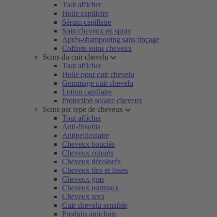
Tout afficher
Huile capillaire
Sérum capillaire
Soin cheveux en spray
Après-shampooing sans rinçage
Coffrets soins cheveux
Soins du cuir chevelu
Tout afficher
Huile pour cuir chevelu
Gommage cuir chevelu
Lotion capillaire
Protection solaire cheveux
Soins par type de cheveux
Tout afficher
Anti-frisottis
Antipelliculaire
Cheveux bouclés
Cheveux colorés
Cheveux décolorés
Cheveux fins et lisses
Cheveux gras
Cheveux normaux
Cheveux secs
Cuir chevelu sensible
Produits antichute