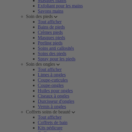
Masques mains
Exfoliant pour les mains
Savons mains
Soin des pieds
Tout afficher
Bains de pieds
Crèmes pieds
Masques pieds
Peeling pieds
Soins anti callosités
Soins des pieds
Spray pour les pieds
Soin des ongles
Tout afficher
Limes à ongles
Coupe-cuticules
Coupe-ongles
Huiles pour ongles
Ciseaux à ongles
Durcisseur d'ongles
Vernis à ongles
Coffrets soins de beauté
Tout afficher
Coffrets de bain
Kits pédicure