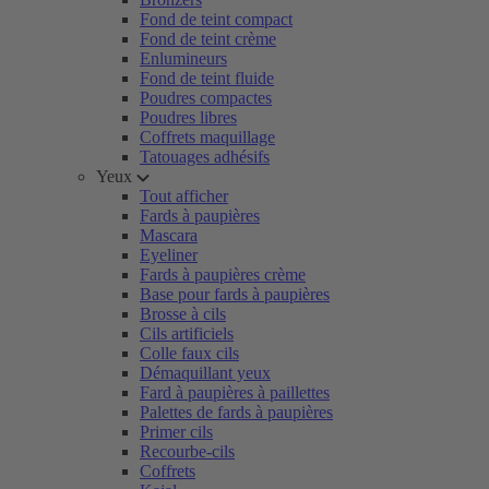
Fond de teint compact
Fond de teint crème
Enlumineurs
Fond de teint fluide
Poudres compactes
Poudres libres
Coffrets maquillage
Tatouages adhésifs
Yeux
Tout afficher
Fards à paupières
Mascara
Eyeliner
Fards à paupières crème
Base pour fards à paupières
Brosse à cils
Cils artificiels
Colle faux cils
Démaquillant yeux
Fard à paupières à paillettes
Palettes de fards à paupières
Primer cils
Recourbe-cils
Coffrets