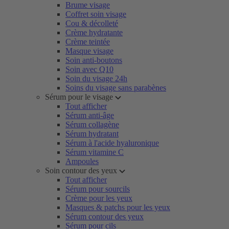
Brume visage
Coffret soin visage
Cou & décolleté
Crème hydratante
Crème teintée
Masque visage
Soin anti-boutons
Soin avec Q10
Soin du visage 24h
Soins du visage sans parabènes
Sérum pour le visage
Tout afficher
Sérum anti-âge
Sérum collagène
Sérum hydratant
Sérum à l'acide hyaluronique
Sérum vitamine C
Ampoules
Soin contour des yeux
Tout afficher
Sérum pour sourcils
Crème pour les yeux
Masques & patchs pour les yeux
Sérum contour des yeux
Sérum pour cils