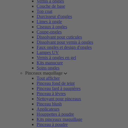
Vernis à ongles
Couche de base
Top coat
Durcisseur d'ongles
Limes à ongle
Ciseaux à ongles
Coupe-ongles
Dissolvant pour cuticules
Dissolvant pour vernis à ongles
Faux ongles et design d'ongles
Lampes UV
Vernis à ongles en gel
Kits manucure
Soins ongles
Pinceaux maquillage
Tout afficher
Pinceau fond de teint
Pinceau fard à paupières
Pinceau à lèvres
Nettoyant pour pinceaux
Pinceau blush
Applicateurs
Houppettes à poudre
Kits pinceaux maquillage
Pinceau à poudre