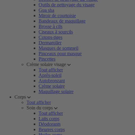
Outils de nettoyage du visage
Gua sha
Miroir de courtoisie
Bandeaux de maquillage
Brosse à cils
Ciseaux à sourcils
Cotons-tiges
Dermaroller
Masques de sommeil
Pinceaux pour masque
Pincettes
Crème solaire visage
Tout afficher
Après-soleil
Autobronzant
Crème solaire
Maquillage solaire
Corps
Tout afficher
Soin du corps
Tout afficher
Laits corps
Déodorants
Beurres corps
Huiles corps