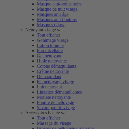
Masque anti-points noirs
Masque de nuit visage
Masques anti-âge
Masques anti-boutons
Masques Glow
Nettoyant visage
Tout afficher
Gommage visage
Lotion tonique
Eau micellaire
Gel nettoyant
Huile nettoyante
Cotons démaquillants
Crème nettoyante
Démaquillant
Kit nettoyage visage
Lait nettoyant
Lingettes démaquillantes
Mousse nettoyante
Poudre de nettoyage
Savon pour le visage
Accessoires beauté
Tout afficher
Massage du visage
Brosses de nettoyage du visage