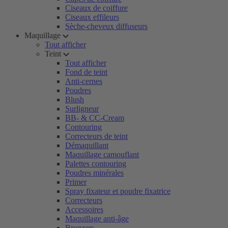
Ciseaux de coiffure
Ciseaux effileurs
Sèche-cheveux diffuseurs
Maquillage
Tout afficher
Teint
Tout afficher
Fond de teint
Anti-cernes
Poudres
Blush
Surligneur
BB- & CC-Cream
Contouring
Correcteurs de teint
Démaquillant
Maquillage camouflant
Palettes contouring
Poudres minérales
Primer
Spray fixateur et poudre fixatrice
Correcteurs
Accessoires
Maquillage anti-âge
Bronzers