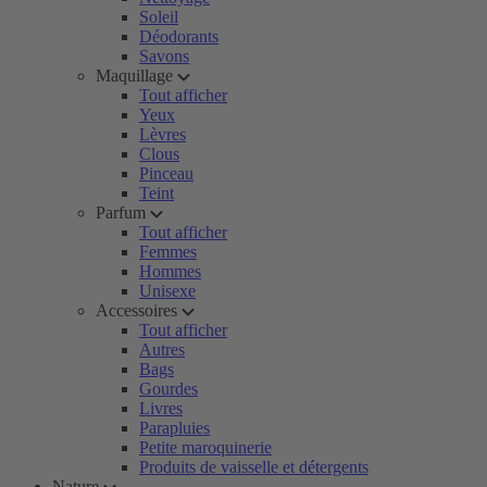
Soleil
Déodorants
Savons
Maquillage
Tout afficher
Yeux
Lèvres
Clous
Pinceau
Teint
Parfum
Tout afficher
Femmes
Hommes
Unisexe
Accessoires
Tout afficher
Autres
Bags
Gourdes
Livres
Parapluies
Petite maroquinerie
Produits de vaisselle et détergents
Nature