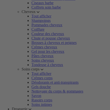
Ciseaux barbe
Coffrets soin barbe
Cheveux
Tout afficher
Shampoings
Pommades cheveux
Coiffure
Couleur des cheveux
Chute et pousse cheveux
Brosses à cheveux et peignes
Crèmes cheveux
Gel pour les cheveux
Pâtes cheveux
Soins cheveux
Tondeuse à cheveux
Soins corps
Tout afficher
Crèmes corps
Déodorants et anti-transpirants
Gels douche
Nettoyage du corps & gommages
Savon
Rasoirs corps
Soins intimes
Droguerie