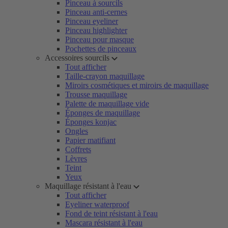
Pinceau à sourcils
Pinceau anti-cernes
Pinceau eyeliner
Pinceau highlighter
Pinceau pour masque
Pochettes de pinceaux
Accessoires sourcils
Tout afficher
Taille-crayon maquillage
Miroirs cosmétiques et miroirs de maquillage
Trousse maquillage
Palette de maquillage vide
Éponges de maquillage
Éponges konjac
Ongles
Papier matifiant
Coffrets
Lèvres
Teint
Yeux
Maquillage résistant à l'eau
Tout afficher
Eyeliner waterproof
Fond de teint résistant à l'eau
Mascara résistant à l'eau