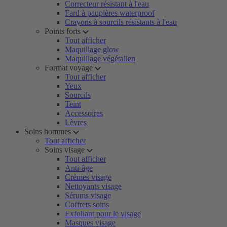
Correcteur résistant à l'eau
Fard à paupières waterproof
Crayons à sourcils résistants à l'eau
Points forts
Tout afficher
Maquillage glow
Maquillage végétalien
Format voyage
Tout afficher
Yeux
Sourcils
Teint
Accessoires
Lèvres
Soins hommes
Tout afficher
Soins visage
Tout afficher
Anti-âge
Crèmes visage
Nettoyants visage
Sérums visage
Coffrets soins
Exfoliant pour le visage
Masques visage