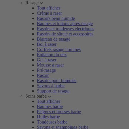
Rasage
Tout afficher
Crème à raser
Rasoirs peau humide
Baumes et lotions après-rasage
Rasoirs et tondeuses électriques
Rasoirs de sûreté et accessoires
Blaireau de rasage
Bol à raser
Coffrets rasage hommes
Épilation du nez
Gel à raser
Mousse à raser
Pré-rasage
Rasoir
Rasoirs pour hommes
Savons à barbe
Support de rasage
Soins barbe
Tout afficher
Baumes barbe
Peignes et brosses barbe
Huiles barbe
Tondeuses barbe
Savons et shampoings barbe