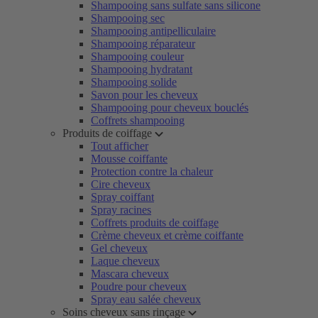
Shampooing sans sulfate sans silicone
Shampooing sec
Shampooing antipelliculaire
Shampooing réparateur
Shampooing couleur
Shampooing hydratant
Shampooing solide
Savon pour les cheveux
Shampooing pour cheveux bouclés
Coffrets shampooing
Produits de coiffage
Tout afficher
Mousse coiffante
Protection contre la chaleur
Cire cheveux
Spray coiffant
Spray racines
Coffrets produits de coiffage
Crème cheveux et crème coiffante
Gel cheveux
Laque cheveux
Mascara cheveux
Poudre pour cheveux
Spray eau salée cheveux
Soins cheveux sans rinçage