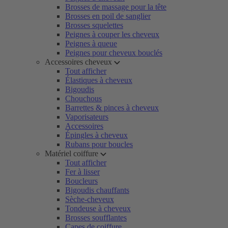
Brosses de massage pour la tête
Brosses en poil de sanglier
Brosses squelettes
Peignes à couper les cheveux
Peignes à queue
Peignes pour cheveux bouclés
Accessoires cheveux
Tout afficher
Élastiques à cheveux
Bigoudis
Chouchous
Barrettes & pinces à cheveux
Vaporisateurs
Accessoires
Épingles à cheveux
Rubans pour boucles
Matériel coiffure
Tout afficher
Fer à lisser
Boucleurs
Bigoudis chauffants
Sèche-cheveux
Tondeuse à cheveux
Brosses soufflantes
Capes de coiffure