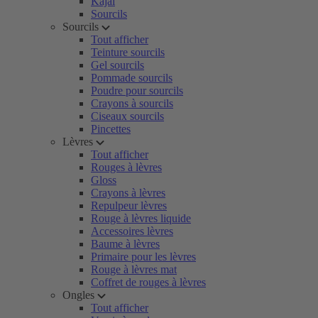
Kajal
Sourcils
Sourcils
Tout afficher
Teinture sourcils
Gel sourcils
Pommade sourcils
Poudre pour sourcils
Crayons à sourcils
Ciseaux sourcils
Pincettes
Lèvres
Tout afficher
Rouges à lèvres
Gloss
Crayons à lèvres
Repulpeur lèvres
Rouge à lèvres liquide
Accessoires lèvres
Baume à lèvres
Primaire pour les lèvres
Rouge à lèvres mat
Coffret de rouges à lèvres
Ongles
Tout afficher