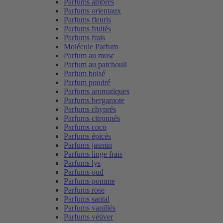
Parfums ambrés
Parfums orientaux
Parfums fleuris
Parfums fruités
Parfums frais
Molécule Parfum
Parfum au musc
Parfum au patchouli
Parfum boisé
Parfum poudré
Parfums aromatiques
Parfums bergamote
Parfums chyprés
Parfums citronnés
Parfums coco
Parfums épicés
Parfums jasmin
Parfums linge frais
Parfums lys
Parfums oud
Parfums pomme
Parfums rose
Parfums santal
Parfums vanillés
Parfums vétiver