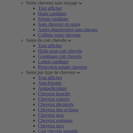
Soins cheveux sans rinçage
Tout afficher
Huile capillaire
Sérum capillaire
Soin cheveux en spray
Après-shampooing sans rinçage
Coffrets soins cheveux
Soins du cuir chevelu
Tout afficher
Huile pour cuir chevelu
Gommage cuir chevelu
Lotion capillaire
Protection solaire cheveux
Soins par type de cheveux
Tout afficher
Anti-frisottis
Antipelliculaire
Cheveux bouclés
Cheveux colorés
Cheveux décolorés
Cheveux fins et lisses
Cheveux gras
Cheveux normaux
Cheveux secs
Cuir chevelu sensible