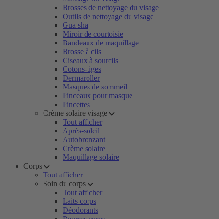
Brosses de nettoyage du visage
Outils de nettoyage du visage
Gua sha
Miroir de courtoisie
Bandeaux de maquillage
Brosse à cils
Ciseaux à sourcils
Cotons-tiges
Dermaroller
Masques de sommeil
Pinceaux pour masque
Pincettes
Crème solaire visage
Tout afficher
Après-soleil
Autobronzant
Crème solaire
Maquillage solaire
Corps
Tout afficher
Soin du corps
Tout afficher
Laits corps
Déodorants
Beurres corps