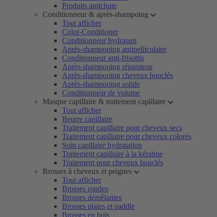
Produits antichute
Conditionneur & après-shampoing
Tout afficher
Color-Conditioner
Conditionneur hydratant
Après-shampooing antipelliculaire
Conditionneur anti-frisottis
Après-shampooing réparateur
Après-shampooing cheveux bouclés
Après-shampooing solide
Conditionneur de volume
Masque capillaire & traitement capillaire
Tout afficher
Beurre capillaire
Traitement capillaire pour cheveux secs
Traitement capillaire pour cheveux colorés
Soin capillaire hydratation
Traitement capillaire à la kératine
Traitement pour cheveux bouclés
Brosses à cheveux et peignes
Tout afficher
Brosses rondes
Brosses démêlantes
Brosses plates et paddle
Brosses en bois