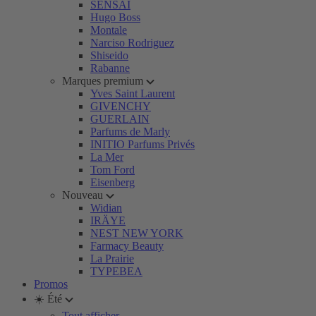
SENSAI
Hugo Boss
Montale
Narciso Rodriguez
Shiseido
Rabanne
Marques premium
Yves Saint Laurent
GIVENCHY
GUERLAIN
Parfums de Marly
INITIO Parfums Privés
La Mer
Tom Ford
Eisenberg
Nouveau
Widian
IRÄYE
NEST NEW YORK
Farmacy Beauty
La Prairie
TYPEBEA
Promos
☀️ Été
Tout afficher