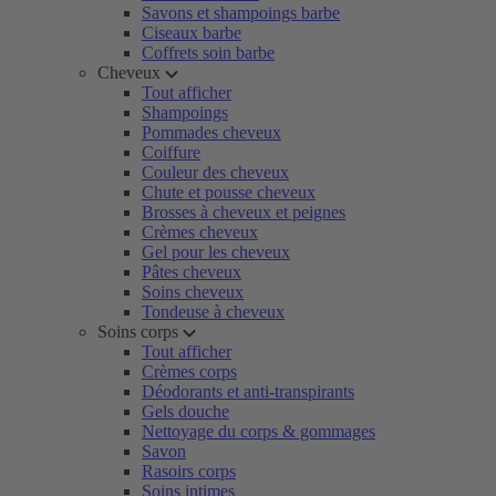
Savons et shampoings barbe
Ciseaux barbe
Coffrets soin barbe
Cheveux
Tout afficher
Shampoings
Pommades cheveux
Coiffure
Couleur des cheveux
Chute et pousse cheveux
Brosses à cheveux et peignes
Crèmes cheveux
Gel pour les cheveux
Pâtes cheveux
Soins cheveux
Tondeuse à cheveux
Soins corps
Tout afficher
Crèmes corps
Déodorants et anti-transpirants
Gels douche
Nettoyage du corps & gommages
Savon
Rasoirs corps
Soins intimes