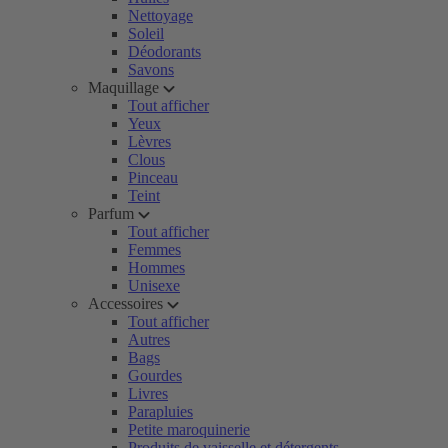
Nettoyage
Soleil
Déodorants
Savons
Maquillage
Tout afficher
Yeux
Lèvres
Clous
Pinceau
Teint
Parfum
Tout afficher
Femmes
Hommes
Unisexe
Accessoires
Tout afficher
Autres
Bags
Gourdes
Livres
Parapluies
Petite maroquinerie
Produits de vaisselle et détergents