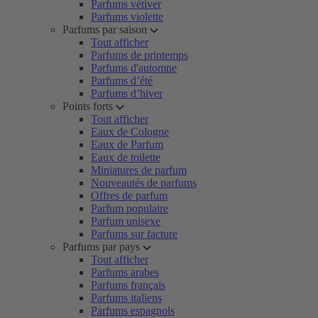
Parfums vétiver
Parfums violette
Parfums par saison
Tout afficher
Parfums de printemps
Parfums d'automne
Parfums d’été
Parfums d’hiver
Points forts
Tout afficher
Eaux de Cologne
Eaux de Parfum
Eaux de toilette
Miniatures de parfum
Nouveautés de parfums
Offres de parfum
Parfum populaire
Parfum unisexe
Parfums sur facture
Parfums par pays
Tout afficher
Parfums arabes
Parfums français
Parfums italiens
Parfums espagnols