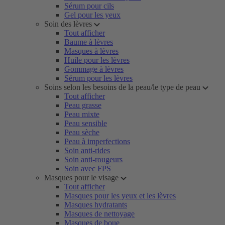
Sérum pour cils
Gel pour les yeux
Soin des lèvres
Tout afficher
Baume à lèvres
Masques à lèvres
Huile pour les lèvres
Gommage à lèvres
Sérum pour les lèvres
Soins selon les besoins de la peau/le type de peau
Tout afficher
Peau grasse
Peau mixte
Peau sensible
Peau sèche
Peau à imperfections
Soin anti-rides
Soin anti-rougeurs
Soin avec FPS
Masques pour le visage
Tout afficher
Masques pour les yeux et les lèvres
Masques hydratants
Masques de nettoyage
Masques de boue