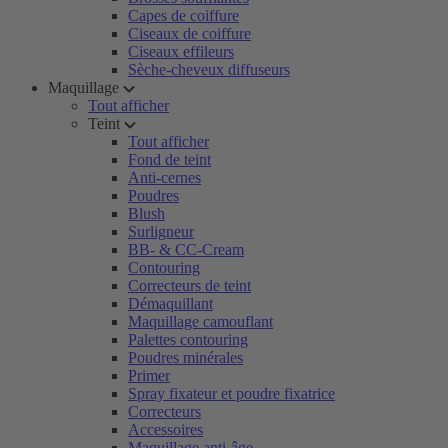
Capes de coiffure
Ciseaux de coiffure
Ciseaux effileurs
Sèche-cheveux diffuseurs
Maquillage
Tout afficher
Teint
Tout afficher
Fond de teint
Anti-cernes
Poudres
Blush
Surligneur
BB- & CC-Cream
Contouring
Correcteurs de teint
Démaquillant
Maquillage camouflant
Palettes contouring
Poudres minérales
Primer
Spray fixateur et poudre fixatrice
Correcteurs
Accessoires
Maquillage anti-âge