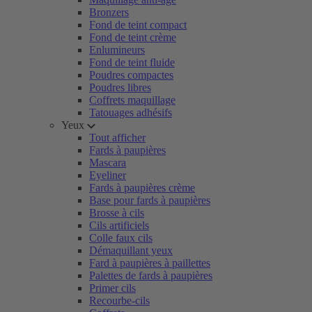
Bronzers
Fond de teint compact
Fond de teint crème
Enlumineurs
Fond de teint fluide
Poudres compactes
Poudres libres
Coffrets maquillage
Tatouages adhésifs
Yeux
Tout afficher
Fards à paupières
Mascara
Eyeliner
Fards à paupières crème
Base pour fards à paupières
Brosse à cils
Cils artificiels
Colle faux cils
Démaquillant yeux
Fard à paupières à paillettes
Palettes de fards à paupières
Primer cils
Recourbe-cils