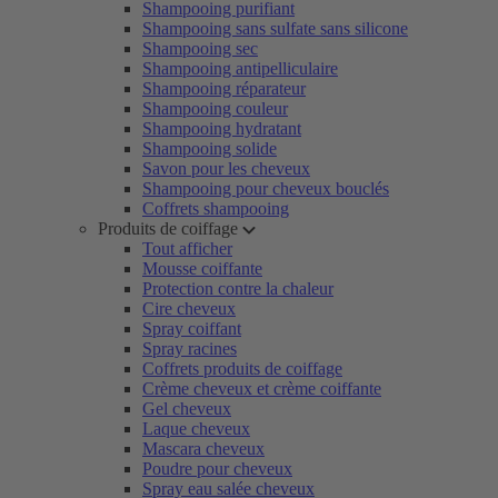
Shampooing purifiant
Shampooing sans sulfate sans silicone
Shampooing sec
Shampooing antipelliculaire
Shampooing réparateur
Shampooing couleur
Shampooing hydratant
Shampooing solide
Savon pour les cheveux
Shampooing pour cheveux bouclés
Coffrets shampooing
Produits de coiffage
Tout afficher
Mousse coiffante
Protection contre la chaleur
Cire cheveux
Spray coiffant
Spray racines
Coffrets produits de coiffage
Crème cheveux et crème coiffante
Gel cheveux
Laque cheveux
Mascara cheveux
Poudre pour cheveux
Spray eau salée cheveux