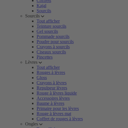
Coffrets
Kajal
Sourcils
Sourcils
Tout afficher
Teinture sourcils
Gel sourcils
Pommade sourcils
Poudre pour sourcils
Crayons à sourcils
Ciseaux sourcils
Pincettes
Lèvres
Tout afficher
Rouges à lèvres
Gloss
Crayons à lèvres
Repulpeur lèvres
Rouge à lèvres liquide
Accessoires lèvres
Baume à lèvres
Primaire pour les lèvres
Rouge à lèvres mat
Coffret de rouges à lèvres
Ongles