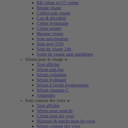
BB crème et CC crème
Brume visage
Coffret soin visage
Cou & décolleté
Crème hydratante
Crème teintée
Masque visage
Soin anti-boutons
Soin avec Q10
Soin du visage 24h
Soins du visage sans parabènes
Sérum pour le visage
Tout afficher
Sérum anti-âge
Sérum collagène
Sérum hydratant
Sérum à l'acide hyaluronique
Sérum vitamine C
Ampoules
Soin contour des yeux
Tout afficher
Sérum pour sourcils
Crème pour les yeux
Masques & patchs pour les yeux
Sérum contour des yeux