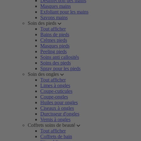
Désinfection des mains
Masques mains
Exfoliant pour les mains
Savons mains
Soin des pieds
Tout afficher
Bains de pieds
Crèmes pieds
Masques pieds
Peeling pieds
Soins anti callosités
Soins des pieds
Spray pour les pieds
Soin des ongles
Tout afficher
Limes à ongles
Coupe-cuticules
Coupe-ongles
Huiles pour ongles
Ciseaux à ongles
Durcisseur d'ongles
Vernis à ongles
Coffrets soins de beauté
Tout afficher
Coffrets de bain