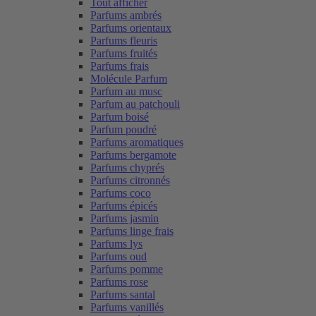
Tout afficher
Parfums ambrés
Parfums orientaux
Parfums fleuris
Parfums fruités
Parfums frais
Molécule Parfum
Parfum au musc
Parfum au patchouli
Parfum boisé
Parfum poudré
Parfums aromatiques
Parfums bergamote
Parfums chyprés
Parfums citronnés
Parfums coco
Parfums épicés
Parfums jasmin
Parfums linge frais
Parfums lys
Parfums oud
Parfums pomme
Parfums rose
Parfums santal
Parfums vanillés