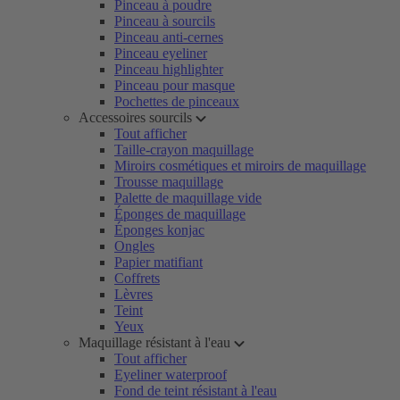
Pinceau à poudre
Pinceau à sourcils
Pinceau anti-cernes
Pinceau eyeliner
Pinceau highlighter
Pinceau pour masque
Pochettes de pinceaux
Accessoires sourcils
Tout afficher
Taille-crayon maquillage
Miroirs cosmétiques et miroirs de maquillage
Trousse maquillage
Palette de maquillage vide
Éponges de maquillage
Éponges konjac
Ongles
Papier matifiant
Coffrets
Lèvres
Teint
Yeux
Maquillage résistant à l'eau
Tout afficher
Eyeliner waterproof
Fond de teint résistant à l'eau