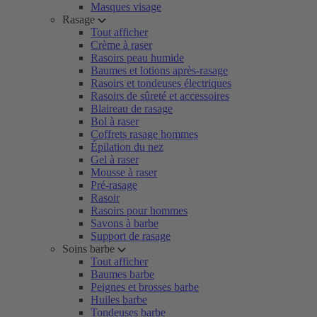
Masques visage
Rasage
Tout afficher
Crème à raser
Rasoirs peau humide
Baumes et lotions après-rasage
Rasoirs et tondeuses électriques
Rasoirs de sûreté et accessoires
Blaireau de rasage
Bol à raser
Coffrets rasage hommes
Épilation du nez
Gel à raser
Mousse à raser
Pré-rasage
Rasoir
Rasoirs pour hommes
Savons à barbe
Support de rasage
Soins barbe
Tout afficher
Baumes barbe
Peignes et brosses barbe
Huiles barbe
Tondeuses barbe