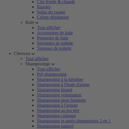
Cire froide & chaude
Rasoirs
Soins du rasage
Crème dépilatoire
Bain
Tout afficher
Accessoires de bain
Peignoirs de bain
Serviettes de toilette
Trousses de toilette
Cheveux
Tout afficher
Shampooings
Tout afficher
Pré-shampooing
Shampooing à la kératine
Shampooing à l'huile d'argan
Shampooing lissant
Shampooing volumateur
Shampooing pour hommes
Shampooing à l'argent
Shampooing au tea tree
Shampooing colorant
Shampooing et après-shampooing 2 en 1
Shampooing naturel