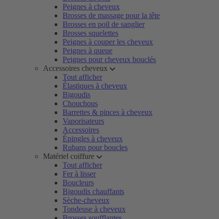
Peignes à cheveux
Brosses de massage pour la tête
Brosses en poil de sanglier
Brosses squelettes
Peignes à couper les cheveux
Peignes à queue
Peignes pour cheveux bouclés
Accessoires cheveux
Tout afficher
Élastiques à cheveux
Bigoudis
Chouchous
Barrettes & pinces à cheveux
Vaporisateurs
Accessoires
Épingles à cheveux
Rubans pour boucles
Matériel coiffure
Tout afficher
Fer à lisser
Boucleurs
Bigoudis chauffants
Sèche-cheveux
Tondeuse à cheveux
Brosses soufflantes