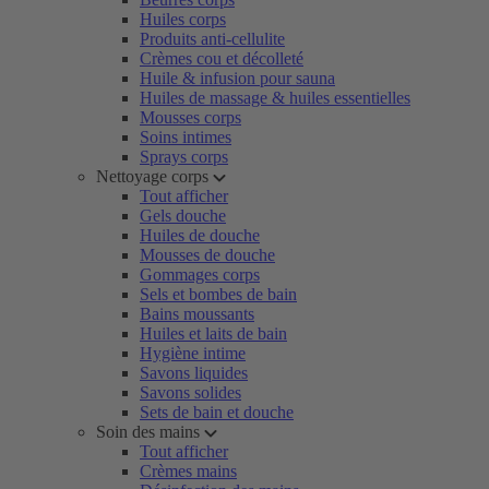
Huiles corps
Produits anti-cellulite
Crèmes cou et décolleté
Huile & infusion pour sauna
Huiles de massage & huiles essentielles
Mousses corps
Soins intimes
Sprays corps
Nettoyage corps
Tout afficher
Gels douche
Huiles de douche
Mousses de douche
Gommages corps
Sels et bombes de bain
Bains moussants
Huiles et laits de bain
Hygiène intime
Savons liquides
Savons solides
Sets de bain et douche
Soin des mains
Tout afficher
Crèmes mains