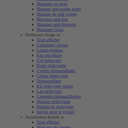
Masques en tissu
Masque anti-points noirs
Masque de nuit visage
Masques anti-âge
Masques anti-boutons
Masques Glow
Nettoyant visage
Tout afficher
Gommage visage
Lotion tonique
Eau micellaire
Gel nettoyant
Huile nettoyante
Cotons démaquillants
Crème nettoyante
Démaquillant
Kit nettoyage visage
Lait nettoyant
Lingettes démaquillantes
Mousse nettoyante
Poudre de nettoyage
Savon pour le visage
Accessoires beauté
Tout afficher
Massage du visage