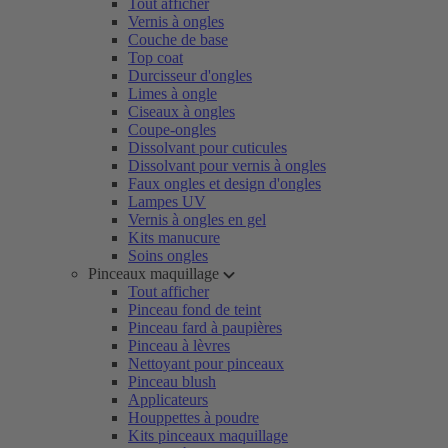
Tout afficher
Vernis à ongles
Couche de base
Top coat
Durcisseur d'ongles
Limes à ongle
Ciseaux à ongles
Coupe-ongles
Dissolvant pour cuticules
Dissolvant pour vernis à ongles
Faux ongles et design d'ongles
Lampes UV
Vernis à ongles en gel
Kits manucure
Soins ongles
Pinceaux maquillage
Tout afficher
Pinceau fond de teint
Pinceau fard à paupières
Pinceau à lèvres
Nettoyant pour pinceaux
Pinceau blush
Applicateurs
Houppettes à poudre
Kits pinceaux maquillage