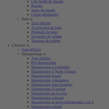
Cire froide & chaude
Rasoirs
Soins du rasage
Crème dépilatoire
Bain
Tout afficher
Accessoires de bain
Peignoirs de bain
Serviettes de toilette
Trousses de toilette
Cheveux
Tout afficher
Shampooings
Tout afficher
Pré-shampooing
Shampooing à la kératine
Shampooing à l'huile d'argan
Shampooing lissant
Shampooing volumateur
Shampooing pour hommes
Shampooing à l'argent
Shampooing au tea tree
Shampooing colorant
Shampooing et après-shampooing 2 en 1
Shampooing naturel