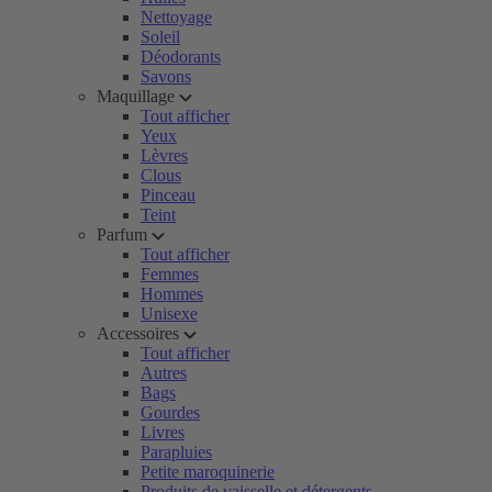
Nettoyage
Soleil
Déodorants
Savons
Maquillage
Tout afficher
Yeux
Lèvres
Clous
Pinceau
Teint
Parfum
Tout afficher
Femmes
Hommes
Unisexe
Accessoires
Tout afficher
Autres
Bags
Gourdes
Livres
Parapluies
Petite maroquinerie
Produits de vaisselle et détergents