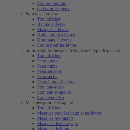
Sérum pour cils
Gel pour les yeux
Soin des lèvres
Tout afficher
Baume à lèvres
Masques à lèvres
Huile pour les lèvres
Gommage à lèvres
Sérum pour les lèvres
Soins selon les besoins de la peau/le type de peau
Tout afficher
Peau grasse
Peau mixte
Peau sensible
Peau sèche
Peau à imperfections
Soin anti-rides
Soin anti-rougeurs
Soin avec FPS
Masques pour le visage
Tout afficher
Masques pour les yeux et les lèvres
Masques hydratants
Masques de nettoyage
Masques de boue