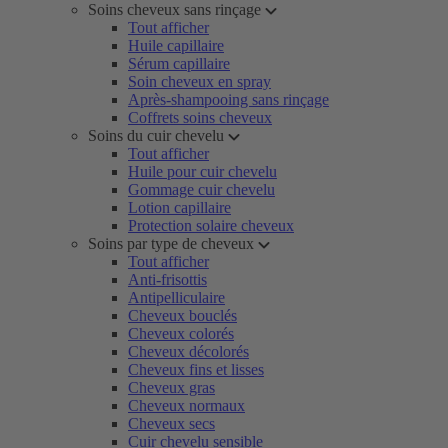
Soins cheveux sans rinçage
Tout afficher
Huile capillaire
Sérum capillaire
Soin cheveux en spray
Après-shampooing sans rinçage
Coffrets soins cheveux
Soins du cuir chevelu
Tout afficher
Huile pour cuir chevelu
Gommage cuir chevelu
Lotion capillaire
Protection solaire cheveux
Soins par type de cheveux
Tout afficher
Anti-frisottis
Antipelliculaire
Cheveux bouclés
Cheveux colorés
Cheveux décolorés
Cheveux fins et lisses
Cheveux gras
Cheveux normaux
Cheveux secs
Cuir chevelu sensible