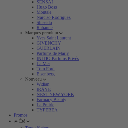
SENSAI
Hugo Boss
Montale
Narciso Rodriguez
Shiseido
Rabanne
Marques premium
Yves Saint Laurent
GIVENCHY
GUERLAIN
Parfums de Marly
INITIO Parfums Privés
La Mer
Tom Ford
Eisenberg
Nouveau
Widian
IRÄYE
NEST NEW YORK
Farmacy Beauty
La Prairie
TYPEBEA
Promos
☀️ Été
Tout afficher