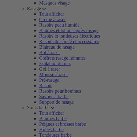
Masques visage
Rasage
Tout afficher
Crème à raser
Rasoirs peau humide
Baumes et lotions après-rasage
Rasoirs et tondeuses électriques
Rasoirs de sûreté et accessoires
Blaireau de rasage
Bol à raser
Coffrets rasage hommes
Épilation du nez
Gel à raser
Mousse à raser
Pré-rasage
Rasoir
Rasoirs pour hommes
Savons à barbe
Support de rasage
Soins barbe
Tout afficher
Baumes barbe
Peignes et brosses barbe
Huiles barbe
Tondeuses barbe