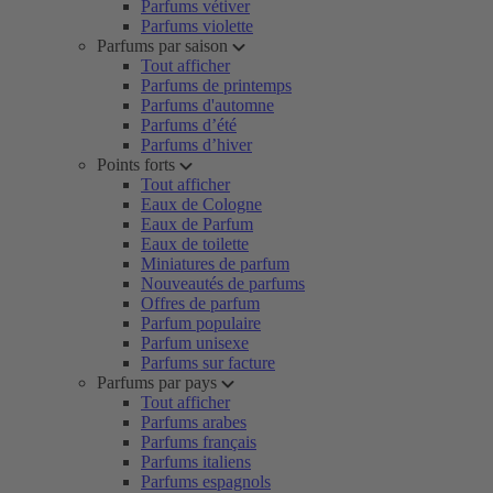
Parfums vétiver
Parfums violette
Parfums par saison
Tout afficher
Parfums de printemps
Parfums d'automne
Parfums d’été
Parfums d’hiver
Points forts
Tout afficher
Eaux de Cologne
Eaux de Parfum
Eaux de toilette
Miniatures de parfum
Nouveautés de parfums
Offres de parfum
Parfum populaire
Parfum unisexe
Parfums sur facture
Parfums par pays
Tout afficher
Parfums arabes
Parfums français
Parfums italiens
Parfums espagnols