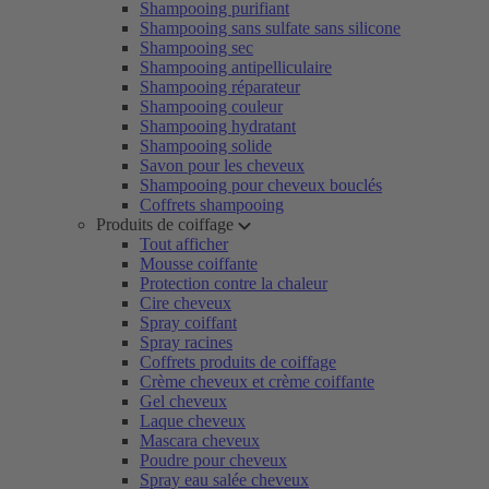
Shampooing purifiant
Shampooing sans sulfate sans silicone
Shampooing sec
Shampooing antipelliculaire
Shampooing réparateur
Shampooing couleur
Shampooing hydratant
Shampooing solide
Savon pour les cheveux
Shampooing pour cheveux bouclés
Coffrets shampooing
Produits de coiffage
Tout afficher
Mousse coiffante
Protection contre la chaleur
Cire cheveux
Spray coiffant
Spray racines
Coffrets produits de coiffage
Crème cheveux et crème coiffante
Gel cheveux
Laque cheveux
Mascara cheveux
Poudre pour cheveux
Spray eau salée cheveux