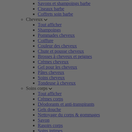
Savons et shampoings barbe
Ciseaux barbe
Coffrets soin barbe
Cheveux
Tout afficher
Shampoings
Pommades cheveux
Coiffure
Couleur des cheveux
Chute et pousse cheveux
Brosses à cheveux et peignes
Crèmes cheveux
Gel pour les cheveux
Pâtes cheveux
Soins cheveux
Tondeuse à cheveux
Soins corps
Tout afficher
Crèmes corps
Déodorants et anti-transpirants
Gels douche
Nettoyage du corps & gommages
Savon
Rasoirs corps
Soins intimes