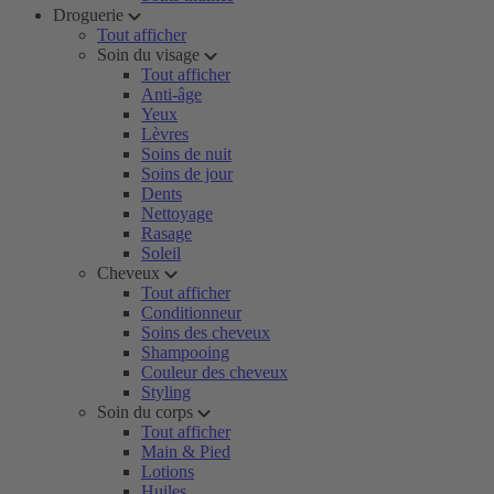
Droguerie
Tout afficher
Soin du visage
Tout afficher
Anti-âge
Yeux
Lèvres
Soins de nuit
Soins de jour
Dents
Nettoyage
Rasage
Soleil
Cheveux
Tout afficher
Conditionneur
Soins des cheveux
Shampooing
Couleur des cheveux
Styling
Soin du corps
Tout afficher
Main & Pied
Lotions
Huiles