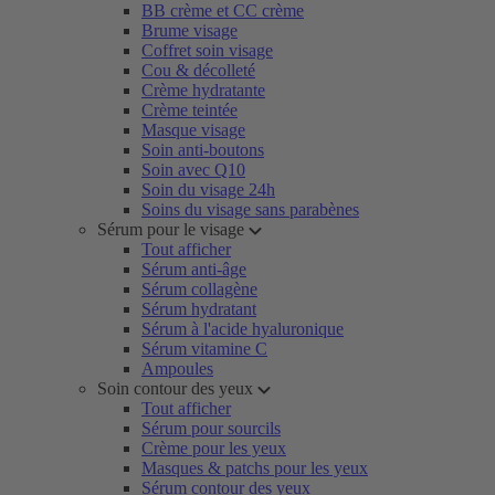
BB crème et CC crème
Brume visage
Coffret soin visage
Cou & décolleté
Crème hydratante
Crème teintée
Masque visage
Soin anti-boutons
Soin avec Q10
Soin du visage 24h
Soins du visage sans parabènes
Sérum pour le visage
Tout afficher
Sérum anti-âge
Sérum collagène
Sérum hydratant
Sérum à l'acide hyaluronique
Sérum vitamine C
Ampoules
Soin contour des yeux
Tout afficher
Sérum pour sourcils
Crème pour les yeux
Masques & patchs pour les yeux
Sérum contour des yeux