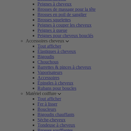
Peignes à cheveux
Brosses de massage pour la tête
Brosses en poil de sanglier
Brosses squelettes
Peignes à couper les cheveux
Peignes à queue
Peignes pour cheveux bouclés
Accessoires cheveux
Tout afficher
Élastiques à cheveux
Bigoudis
Chouchous
Barrettes & pinces à cheveux
Vaporisateurs
Accessoires
Épingles à cheveux
Rubans pour boucles
Matériel coiffure
Tout afficher
Fer à lisser
Boucleurs
Bigoudis chauffants
Sèche-cheveux
Tondeuse à cheveux
Brosses soufflantes