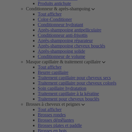
Produits antichute
Conditionneur & après-shampoing
Tout afficher
Color-Conditioner
Conditionneur hydratant
Après-shampooing antipelliculaire
Conditionneur anti-frisottis
Après-shampooing réparateur
Après-shampooing cheveux bouclés
Après-shampooing solide
Conditionneur de volume
Masque capillaire & traitement capillaire
Tout afficher
Beurre capillaire
Traitement capillaire pour cheveux secs
Traitement capillaire pour cheveux colorés
Soin capillaire hydratation
Traitement capillaire à la kératine
Traitement pour cheveux bouclés
Brosses à cheveux et peignes
Tout afficher
Brosses rondes
Brosses démêlantes
Brosses plates et paddle
Brosses en bois