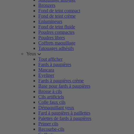
Bronzers
Fond de teint compact
Fond de teint crème
Enlumineurs
Fond de teint fluide
Poudres compactes
Poudres libres
Coffrets maquillage
Tatouages adhésifs
Yeux
Tout afficher
Fards à paupières
Mascara
Eyeliner
Fards à paupières crème
Base pour fards à paupières
Brosse à cils
Cils artificiels
Colle faux cils
Démaquillant yeux
Fard à paupières à paillettes
Palettes de fards à paupières
Primer cils
Recourbe-cils