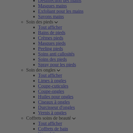
Désinfection des mains
Masques mains
Exfoliant pour les mains
Savons mains
Soin des pieds
Tout afficher
Bains de pieds
Crèmes pieds
Masques pieds
Peeling pieds
Soins anti callosités
Soins des pieds
Spray pour les pieds
Soin des ongles
Tout afficher
Limes à ongles
Coupe-cuticules
Coupe-ongles
Huiles pour ongles
Ciseaux à ongles
Durcisseur d'ongles
Vernis à ongles
Coffrets soins de beauté
Tout afficher
Coffrets de bain