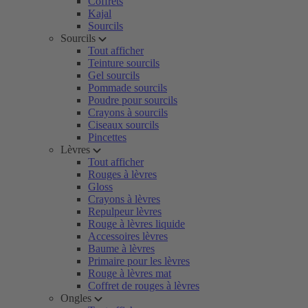
Coffrets
Kajal
Sourcils
Sourcils
Tout afficher
Teinture sourcils
Gel sourcils
Pommade sourcils
Poudre pour sourcils
Crayons à sourcils
Ciseaux sourcils
Pincettes
Lèvres
Tout afficher
Rouges à lèvres
Gloss
Crayons à lèvres
Repulpeur lèvres
Rouge à lèvres liquide
Accessoires lèvres
Baume à lèvres
Primaire pour les lèvres
Rouge à lèvres mat
Coffret de rouges à lèvres
Ongles