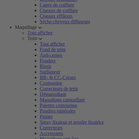
Capes de coiffure
Ciseaux de coiffure
Ciseaux effileurs
Sèche-cheveux diffuseurs
Maquillage
Tout afficher
Teint
Tout afficher
Fond de teint
Anti-cernes
Poudres
Blush
Surligneur
BB- & CC-Cream
Contouring
Correcteurs de teint
Démaquillant
Maquillage camouflant
Palettes contouring
Poudres minérales
Primer
Spray fixateur et poudre fixatrice
Correcteurs
Accessoires
Maquillage anti-âge