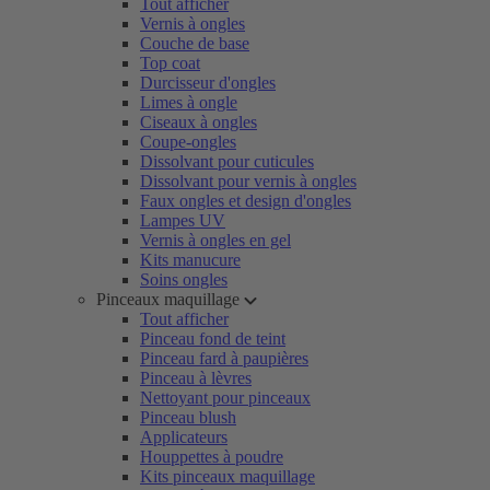
Tout afficher
Vernis à ongles
Couche de base
Top coat
Durcisseur d'ongles
Limes à ongle
Ciseaux à ongles
Coupe-ongles
Dissolvant pour cuticules
Dissolvant pour vernis à ongles
Faux ongles et design d'ongles
Lampes UV
Vernis à ongles en gel
Kits manucure
Soins ongles
Pinceaux maquillage
Tout afficher
Pinceau fond de teint
Pinceau fard à paupières
Pinceau à lèvres
Nettoyant pour pinceaux
Pinceau blush
Applicateurs
Houppettes à poudre
Kits pinceaux maquillage