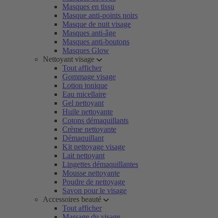
Masques en tissu
Masque anti-points noirs
Masque de nuit visage
Masques anti-âge
Masques anti-boutons
Masques Glow
Nettoyant visage
Tout afficher
Gommage visage
Lotion tonique
Eau micellaire
Gel nettoyant
Huile nettoyante
Cotons démaquillants
Crème nettoyante
Démaquillant
Kit nettoyage visage
Lait nettoyant
Lingettes démaquillantes
Mousse nettoyante
Poudre de nettoyage
Savon pour le visage
Accessoires beauté
Tout afficher
Massage du visage