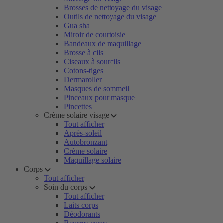
Brosses de nettoyage du visage
Outils de nettoyage du visage
Gua sha
Miroir de courtoisie
Bandeaux de maquillage
Brosse à cils
Ciseaux à sourcils
Cotons-tiges
Dermaroller
Masques de sommeil
Pinceaux pour masque
Pincettes
Crème solaire visage
Tout afficher
Après-soleil
Autobronzant
Crème solaire
Maquillage solaire
Corps
Tout afficher
Soin du corps
Tout afficher
Laits corps
Déodorants
Beurres corps