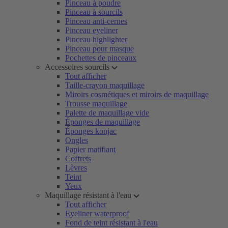
Pinceau à poudre
Pinceau à sourcils
Pinceau anti-cernes
Pinceau eyeliner
Pinceau highlighter
Pinceau pour masque
Pochettes de pinceaux
Accessoires sourcils
Tout afficher
Taille-crayon maquillage
Miroirs cosmétiques et miroirs de maquillage
Trousse maquillage
Palette de maquillage vide
Éponges de maquillage
Éponges konjac
Ongles
Papier matifiant
Coffrets
Lèvres
Teint
Yeux
Maquillage résistant à l'eau
Tout afficher
Eyeliner waterproof
Fond de teint résistant à l'eau