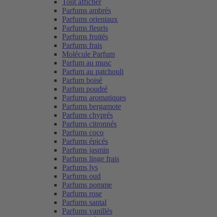
Tout afficher
Parfums ambrés
Parfums orientaux
Parfums fleuris
Parfums fruités
Parfums frais
Molécule Parfum
Parfum au musc
Parfum au patchouli
Parfum boisé
Parfum poudré
Parfums aromatiques
Parfums bergamote
Parfums chyprés
Parfums citronnés
Parfums coco
Parfums épicés
Parfums jasmin
Parfums linge frais
Parfums lys
Parfums oud
Parfums pomme
Parfums rose
Parfums santal
Parfums vanillés