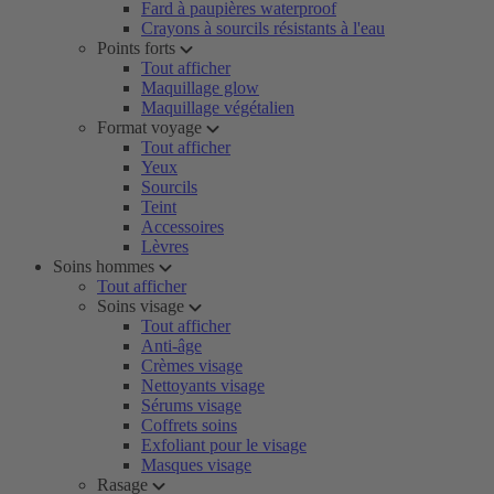
Fard à paupières waterproof
Crayons à sourcils résistants à l'eau
Points forts
Tout afficher
Maquillage glow
Maquillage végétalien
Format voyage
Tout afficher
Yeux
Sourcils
Teint
Accessoires
Lèvres
Soins hommes
Tout afficher
Soins visage
Tout afficher
Anti-âge
Crèmes visage
Nettoyants visage
Sérums visage
Coffrets soins
Exfoliant pour le visage
Masques visage
Rasage