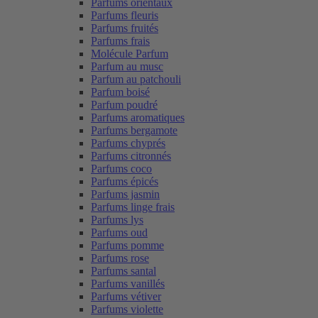
Parfums orientaux
Parfums fleuris
Parfums fruités
Parfums frais
Molécule Parfum
Parfum au musc
Parfum au patchouli
Parfum boisé
Parfum poudré
Parfums aromatiques
Parfums bergamote
Parfums chyprés
Parfums citronnés
Parfums coco
Parfums épicés
Parfums jasmin
Parfums linge frais
Parfums lys
Parfums oud
Parfums pomme
Parfums rose
Parfums santal
Parfums vanillés
Parfums vétiver
Parfums violette