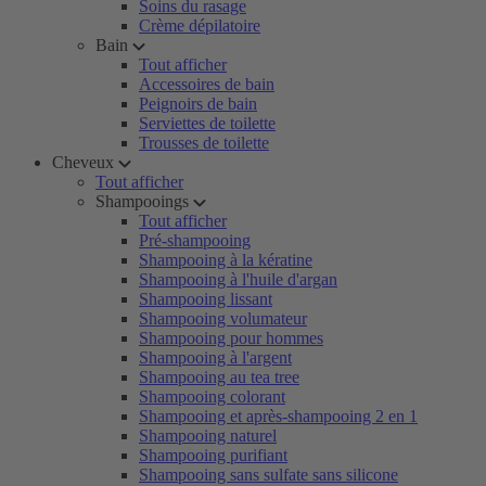
Soins du rasage
Crème dépilatoire
Bain
Tout afficher
Accessoires de bain
Peignoirs de bain
Serviettes de toilette
Trousses de toilette
Cheveux
Tout afficher
Shampooings
Tout afficher
Pré-shampooing
Shampooing à la kératine
Shampooing à l'huile d'argan
Shampooing lissant
Shampooing volumateur
Shampooing pour hommes
Shampooing à l'argent
Shampooing au tea tree
Shampooing colorant
Shampooing et après-shampooing 2 en 1
Shampooing naturel
Shampooing purifiant
Shampooing sans sulfate sans silicone