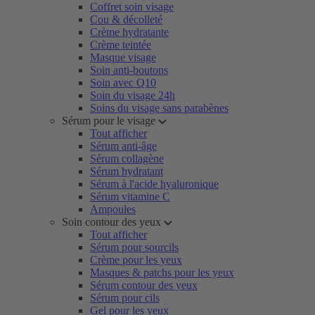
Coffret soin visage
Cou & décolleté
Crème hydratante
Crème teintée
Masque visage
Soin anti-boutons
Soin avec Q10
Soin du visage 24h
Soins du visage sans parabènes
Sérum pour le visage
Tout afficher
Sérum anti-âge
Sérum collagène
Sérum hydratant
Sérum à l'acide hyaluronique
Sérum vitamine C
Ampoules
Soin contour des yeux
Tout afficher
Sérum pour sourcils
Crème pour les yeux
Masques & patchs pour les yeux
Sérum contour des yeux
Sérum pour cils
Gel pour les yeux