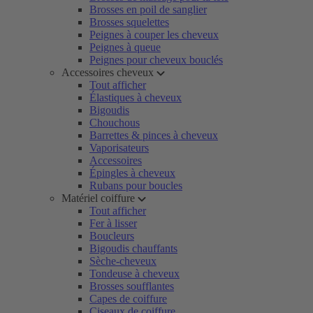
Brosses en poil de sanglier
Brosses squelettes
Peignes à couper les cheveux
Peignes à queue
Peignes pour cheveux bouclés
Accessoires cheveux
Tout afficher
Élastiques à cheveux
Bigoudis
Chouchous
Barrettes & pinces à cheveux
Vaporisateurs
Accessoires
Épingles à cheveux
Rubans pour boucles
Matériel coiffure
Tout afficher
Fer à lisser
Boucleurs
Bigoudis chauffants
Sèche-cheveux
Tondeuse à cheveux
Brosses soufflantes
Capes de coiffure
Ciseaux de coiffure