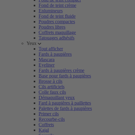
Fond de teint crème
Enlumineurs
Fond de teint fluide
Poudres compactes
Poudres libres
Coffrets maquillage
Tatouages adhésifs
Yeux
Tout afficher
Fards à paupières
Mascara
Eyeliner
Fards à paupières crème
Base pour fards à paupières
Brosse à cils
Cils artificiels
Colle faux cils
Démaquillant yeux
Fard à paupières à paillettes
Palettes de fards à paupières
Primer cils
Recourbe-cils
Coffrets
Kajal