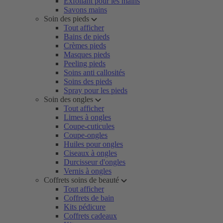
Exfoliant pour les mains
Savons mains
Soin des pieds
Tout afficher
Bains de pieds
Crèmes pieds
Masques pieds
Peeling pieds
Soins anti callosités
Soins des pieds
Spray pour les pieds
Soin des ongles
Tout afficher
Limes à ongles
Coupe-cuticules
Coupe-ongles
Huiles pour ongles
Ciseaux à ongles
Durcisseur d'ongles
Vernis à ongles
Coffrets soins de beauté
Tout afficher
Coffrets de bain
Kits pédicure
Coffrets cadeaux