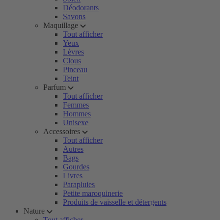
Déodorants
Savons
Maquillage
Tout afficher
Yeux
Lèvres
Clous
Pinceau
Teint
Parfum
Tout afficher
Femmes
Hommes
Unisexe
Accessoires
Tout afficher
Autres
Bags
Gourdes
Livres
Parapluies
Petite maroquinerie
Produits de vaisselle et détergents
Nature
Tout afficher