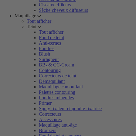
Ciseaux effileurs
Sèche-cheveux diffuseurs
Maquillage
Tout afficher
Teint
Tout afficher
Fond de teint
Anti-cernes
Poudres
Blush
Surligneur
BB- & CC-Cream
Contouring
Correcteurs de teint
Démaquillant
Maquillage camouflant
Palettes contouring
Poudres minérales
Primer
Spray fixateur et poudre fixatrice
Correcteurs
Accessoires
Maquillage anti-âge
Bronzers
Fond de teint compact