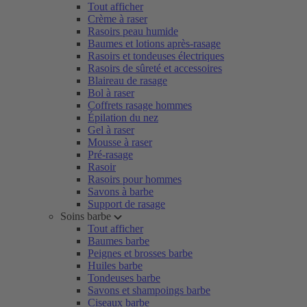
Tout afficher
Crème à raser
Rasoirs peau humide
Baumes et lotions après-rasage
Rasoirs et tondeuses électriques
Rasoirs de sûreté et accessoires
Blaireau de rasage
Bol à raser
Coffrets rasage hommes
Épilation du nez
Gel à raser
Mousse à raser
Pré-rasage
Rasoir
Rasoirs pour hommes
Savons à barbe
Support de rasage
Soins barbe
Tout afficher
Baumes barbe
Peignes et brosses barbe
Huiles barbe
Tondeuses barbe
Savons et shampoings barbe
Ciseaux barbe