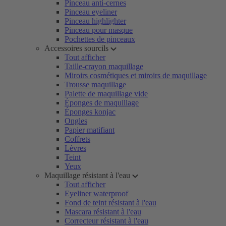
Pinceau anti-cernes
Pinceau eyeliner
Pinceau highlighter
Pinceau pour masque
Pochettes de pinceaux
Accessoires sourcils
Tout afficher
Taille-crayon maquillage
Miroirs cosmétiques et miroirs de maquillage
Trousse maquillage
Palette de maquillage vide
Éponges de maquillage
Éponges konjac
Ongles
Papier matifiant
Coffrets
Lèvres
Teint
Yeux
Maquillage résistant à l'eau
Tout afficher
Eyeliner waterproof
Fond de teint résistant à l'eau
Mascara résistant à l'eau
Correcteur résistant à l'eau