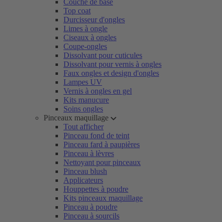
Couche de base
Top coat
Durcisseur d'ongles
Limes à ongle
Ciseaux à ongles
Coupe-ongles
Dissolvant pour cuticules
Dissolvant pour vernis à ongles
Faux ongles et design d'ongles
Lampes UV
Vernis à ongles en gel
Kits manucure
Soins ongles
Pinceaux maquillage
Tout afficher
Pinceau fond de teint
Pinceau fard à paupières
Pinceau à lèvres
Nettoyant pour pinceaux
Pinceau blush
Applicateurs
Houppettes à poudre
Kits pinceaux maquillage
Pinceau à poudre
Pinceau à sourcils