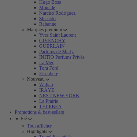
Hugo Boss
Montale
Narciso Rodriguez
Shiseido
Rabanne
Marques premium
Yves Saint Laurent
GIVENCHY
GUERLAIN
Parfums de Marly
INITIO Parfums Privés
La Mer
Tom Ford
Eisenberg
Nouveau
Widian
IRÄYE
NEST NEW YORK
La Prairie
TYPEBEA
Promotions & best-sellers
☀️ Été
Tout afficher
Highlights
Travel Essentials