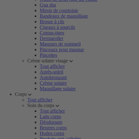
Gua sha
Miroir de courtoisie
Bandeaux de maquillage
Brosse à cils
Ciseaux à sourcils
Cotons-tiges
Dermaroller
Masques de sommeil
Pinceaux pour masque
Pincettes
Crème solaire visage
Tout afficher
Après-soleil
Autobronzant
Crème solaire
Maquillage solaire
Corps
Tout afficher
Soin du corps
Tout afficher
Laits corps
Déodorants
Beurres corps
Huiles corps
Produits anti-cellulite