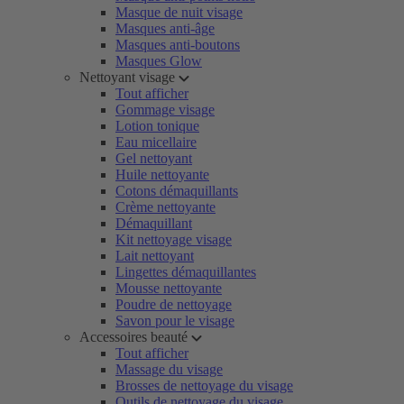
Masque de nuit visage
Masques anti-âge
Masques anti-boutons
Masques Glow
Nettoyant visage
Tout afficher
Gommage visage
Lotion tonique
Eau micellaire
Gel nettoyant
Huile nettoyante
Cotons démaquillants
Crème nettoyante
Démaquillant
Kit nettoyage visage
Lait nettoyant
Lingettes démaquillantes
Mousse nettoyante
Poudre de nettoyage
Savon pour le visage
Accessoires beauté
Tout afficher
Massage du visage
Brosses de nettoyage du visage
Outils de nettoyage du visage