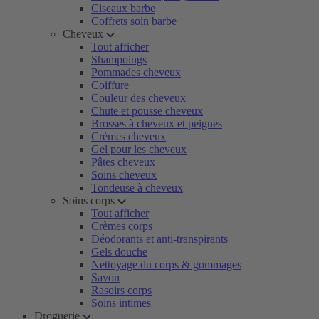
Ciseaux barbe
Coffrets soin barbe
Cheveux
Tout afficher
Shampoings
Pommades cheveux
Coiffure
Couleur des cheveux
Chute et pousse cheveux
Brosses à cheveux et peignes
Crèmes cheveux
Gel pour les cheveux
Pâtes cheveux
Soins cheveux
Tondeuse à cheveux
Soins corps
Tout afficher
Crèmes corps
Déodorants et anti-transpirants
Gels douche
Nettoyage du corps & gommages
Savon
Rasoirs corps
Soins intimes
Droguerie