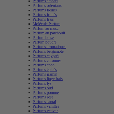
Parfums ambrés
Parfums orientaux
Parfums fleuris
Parfums fruités
Parfums frais
Molécule Parfum
Parfum au musc
Parfum au patchouli
Parfum boisé
Parfum poudré
Parfums aromatiques
Parfums bergamote
Parfums chyprés
Parfums citronnés
Parfums coco
Parfums épicés
Parfums jasmin
Parfums linge frais
Parfums lys
Parfums oud
Parfums pomme
Parfums rose
Parfums santal
Parfums vanillés
Parfums vétiver