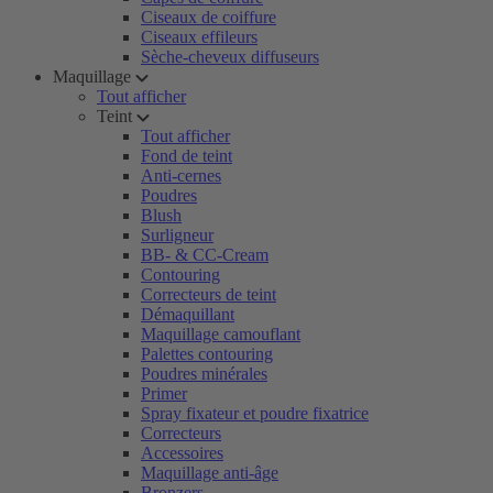
Ciseaux de coiffure
Ciseaux effileurs
Sèche-cheveux diffuseurs
Maquillage
Tout afficher
Teint
Tout afficher
Fond de teint
Anti-cernes
Poudres
Blush
Surligneur
BB- & CC-Cream
Contouring
Correcteurs de teint
Démaquillant
Maquillage camouflant
Palettes contouring
Poudres minérales
Primer
Spray fixateur et poudre fixatrice
Correcteurs
Accessoires
Maquillage anti-âge
Bronzers