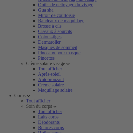
Outils de nettoyage du visage
Gua sha
Miroir de courtoisie
Bandeaux de maquillage
Brosse à cils
Ciseaux à sourcils
Cotons-tiges
Dermaroller
Masques de sommeil
Pinceaux pour masque
Pincettes
Crème solaire visage
Tout afficher
Après-soleil
Autobronzant
Crème solaire
Maquillage solaire
Corps
Tout afficher
Soin du corps
Tout afficher
Laits corps
Déodorants
Beurres corps
Huiles corps