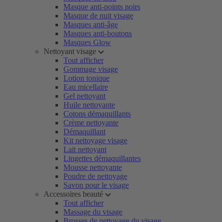
Masque anti-points noirs
Masque de nuit visage
Masques anti-âge
Masques anti-boutons
Masques Glow
Nettoyant visage
Tout afficher
Gommage visage
Lotion tonique
Eau micellaire
Gel nettoyant
Huile nettoyante
Cotons démaquillants
Crème nettoyante
Démaquillant
Kit nettoyage visage
Lait nettoyant
Lingettes démaquillantes
Mousse nettoyante
Poudre de nettoyage
Savon pour le visage
Accessoires beauté
Tout afficher
Massage du visage
Brosses de nettoyage du visage