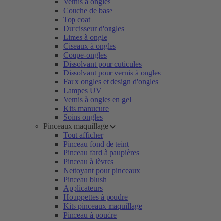
Vernis à ongles
Couche de base
Top coat
Durcisseur d'ongles
Limes à ongle
Ciseaux à ongles
Coupe-ongles
Dissolvant pour cuticules
Dissolvant pour vernis à ongles
Faux ongles et design d'ongles
Lampes UV
Vernis à ongles en gel
Kits manucure
Soins ongles
Pinceaux maquillage
Tout afficher
Pinceau fond de teint
Pinceau fard à paupières
Pinceau à lèvres
Nettoyant pour pinceaux
Pinceau blush
Applicateurs
Houppettes à poudre
Kits pinceaux maquillage
Pinceau à poudre