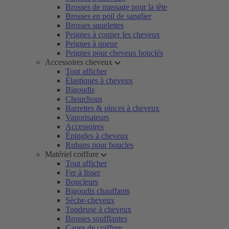
Brosses de massage pour la tête
Brosses en poil de sanglier
Brosses squelettes
Peignes à couper les cheveux
Peignes à queue
Peignes pour cheveux bouclés
Accessoires cheveux
Tout afficher
Élastiques à cheveux
Bigoudis
Chouchous
Barrettes & pinces à cheveux
Vaporisateurs
Accessoires
Épingles à cheveux
Rubans pour boucles
Matériel coiffure
Tout afficher
Fer à lisser
Boucleurs
Bigoudis chauffants
Sèche-cheveux
Tondeuse à cheveux
Brosses soufflantes
Capes de coiffure