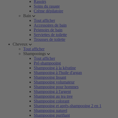
Rasoirs
Soins du rasage
Crème dépilatoire
Bain
Tout afficher
Accessoires de bain
Peignoirs de bain
Serviettes de toilette
Trousses de toilette
Cheveux
Tout afficher
Shampooings
Tout afficher
Pré-shampooing
Shampooing à la kératine
Shampooing à l'huile d'argan
Shampooing lissant
Shampooing volumateur
Shampooing pour hommes
Shampooing à l'argent
Shampooing au tea tree
Shampooing colorant
Shampooing et après-shampooing 2 en 1
Shampooing naturel
Shampooing purifiant