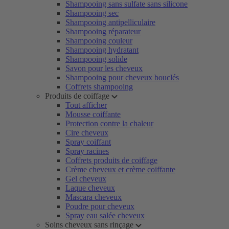
Shampooing sans sulfate sans silicone
Shampooing sec
Shampooing antipelliculaire
Shampooing réparateur
Shampooing couleur
Shampooing hydratant
Shampooing solide
Savon pour les cheveux
Shampooing pour cheveux bouclés
Coffrets shampooing
Produits de coiffage
Tout afficher
Mousse coiffante
Protection contre la chaleur
Cire cheveux
Spray coiffant
Spray racines
Coffrets produits de coiffage
Crème cheveux et crème coiffante
Gel cheveux
Laque cheveux
Mascara cheveux
Poudre pour cheveux
Spray eau salée cheveux
Soins cheveux sans rinçage