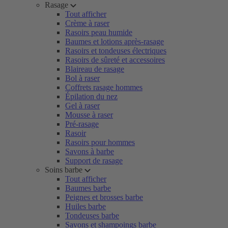
Rasage
Tout afficher
Crème à raser
Rasoirs peau humide
Baumes et lotions après-rasage
Rasoirs et tondeuses électriques
Rasoirs de sûreté et accessoires
Blaireau de rasage
Bol à raser
Coffrets rasage hommes
Épilation du nez
Gel à raser
Mousse à raser
Pré-rasage
Rasoir
Rasoirs pour hommes
Savons à barbe
Support de rasage
Soins barbe
Tout afficher
Baumes barbe
Peignes et brosses barbe
Huiles barbe
Tondeuses barbe
Savons et shampoings barbe