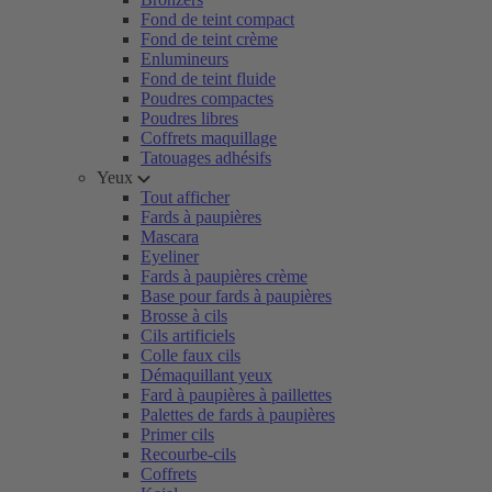
Fond de teint compact
Fond de teint crème
Enlumineurs
Fond de teint fluide
Poudres compactes
Poudres libres
Coffrets maquillage
Tatouages adhésifs
Yeux
Tout afficher
Fards à paupières
Mascara
Eyeliner
Fards à paupières crème
Base pour fards à paupières
Brosse à cils
Cils artificiels
Colle faux cils
Démaquillant yeux
Fard à paupières à paillettes
Palettes de fards à paupières
Primer cils
Recourbe-cils
Coffrets