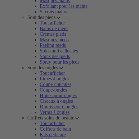
Masques mains
Exfoliant pour les mains
Savons mains
Soin des pieds
Tout afficher
Bains de pieds
Crèmes pieds
Masques pieds
Peeling pieds
Soins anti callosités
Soins des pieds
Spray pour les pieds
Soin des ongles
Tout afficher
Limes à ongles
Coupe-cuticules
Coupe-ongles
Huiles pour ongles
Ciseaux à ongles
Durcisseur d'ongles
Vernis à ongles
Coffrets soins de beauté
Tout afficher
Coffrets de bain
Kits pédicure