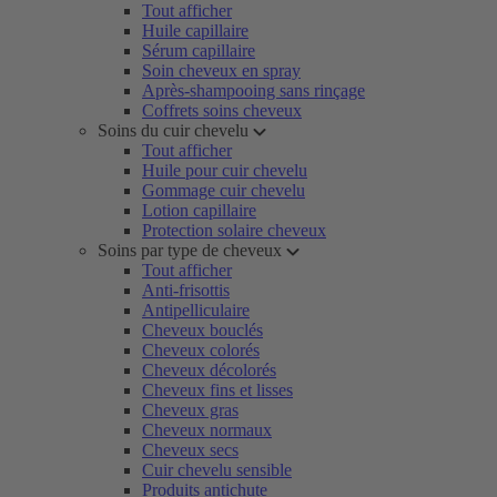
Tout afficher
Huile capillaire
Sérum capillaire
Soin cheveux en spray
Après-shampooing sans rinçage
Coffrets soins cheveux
Soins du cuir chevelu
Tout afficher
Huile pour cuir chevelu
Gommage cuir chevelu
Lotion capillaire
Protection solaire cheveux
Soins par type de cheveux
Tout afficher
Anti-frisottis
Antipelliculaire
Cheveux bouclés
Cheveux colorés
Cheveux décolorés
Cheveux fins et lisses
Cheveux gras
Cheveux normaux
Cheveux secs
Cuir chevelu sensible
Produits antichute