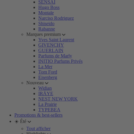
SENSAI
Hugo Boss
Montale
Narciso Rodriguez
Shiseido
Rabanne
Marques premium
Yves Saint Laurent
GIVENCHY
GUERLAIN
Parfums de Marly
INITIO Parfums Privés
La Mer
Tom Ford
Eisenberg
Nouveau
Widian
IRÄYE
NEST NEW YORK
La Prairie
TYPEBEA
Promotions & best-sellers
☀️ Été
Tout afficher
Highlights