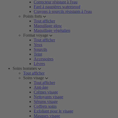
Correcteur résistant à l'eau
Fard à paupières waterproof
Crayons à sourcils résistants à l'eau
Points forts
Tout afficher
Maquillage glow
Maquillage végétalien
Format voyage
Tout afficher
Yeux
Sourcils
Teint
Accessoires
Lèvres
Soins hommes
Tout afficher
Soins visage
Tout afficher
Anti-âge
Crèmes visage
Nettoyants visage
Sérums visage
Coffrets soins
Exfoliant pour le visage
Masques visage