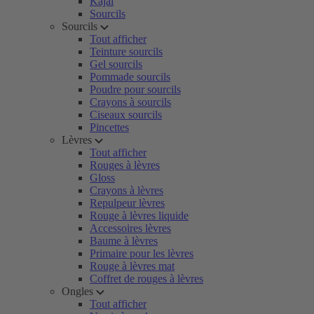
Kajal
Sourcils
Sourcils
Tout afficher
Teinture sourcils
Gel sourcils
Pommade sourcils
Poudre pour sourcils
Crayons à sourcils
Ciseaux sourcils
Pincettes
Lèvres
Tout afficher
Rouges à lèvres
Gloss
Crayons à lèvres
Repulpeur lèvres
Rouge à lèvres liquide
Accessoires lèvres
Baume à lèvres
Primaire pour les lèvres
Rouge à lèvres mat
Coffret de rouges à lèvres
Ongles
Tout afficher