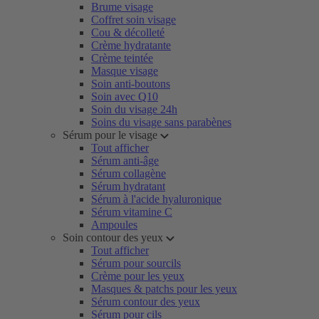
Brume visage
Coffret soin visage
Cou & décolleté
Crème hydratante
Crème teintée
Masque visage
Soin anti-boutons
Soin avec Q10
Soin du visage 24h
Soins du visage sans parabènes
Sérum pour le visage
Tout afficher
Sérum anti-âge
Sérum collagène
Sérum hydratant
Sérum à l'acide hyaluronique
Sérum vitamine C
Ampoules
Soin contour des yeux
Tout afficher
Sérum pour sourcils
Crème pour les yeux
Masques & patchs pour les yeux
Sérum contour des yeux
Sérum pour cils