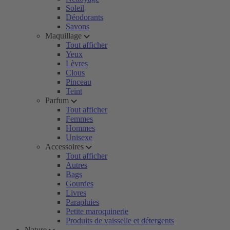
Soleil
Déodorants
Savons
Maquillage
Tout afficher
Yeux
Lèvres
Clous
Pinceau
Teint
Parfum
Tout afficher
Femmes
Hommes
Unisexe
Accessoires
Tout afficher
Autres
Bags
Gourdes
Livres
Parapluies
Petite maroquinerie
Produits de vaisselle et détergents
Nature