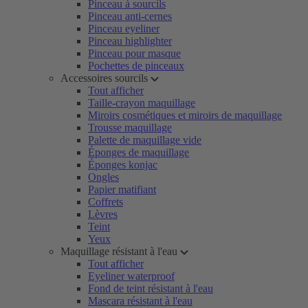
Pinceau à sourcils
Pinceau anti-cernes
Pinceau eyeliner
Pinceau highlighter
Pinceau pour masque
Pochettes de pinceaux
Accessoires sourcils
Tout afficher
Taille-crayon maquillage
Miroirs cosmétiques et miroirs de maquillage
Trousse maquillage
Palette de maquillage vide
Éponges de maquillage
Éponges konjac
Ongles
Papier matifiant
Coffrets
Lèvres
Teint
Yeux
Maquillage résistant à l'eau
Tout afficher
Eyeliner waterproof
Fond de teint résistant à l'eau
Mascara résistant à l'eau