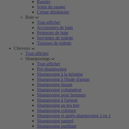
Rasoirs
Soins du rasage
Crème dépilatoire
Bain
Tout afficher
Accessoires de bain
Peignoirs de bain
Serviettes de toilette
Trousses de toilette
Cheveux
Tout afficher
Shampooings
Tout afficher
Pré-shampooing
Shampooing à la kératine
Shampooing à l'huile d'argan
Shampooing lissant
Shampooing volumateur
Shampooing pour hommes
Shampooing à l'argent
Shampooing au tea tree
Shampooing colorant
Shampooing et après-shampooing 2 en 1
Shampooing naturel
Shampooing purifiant