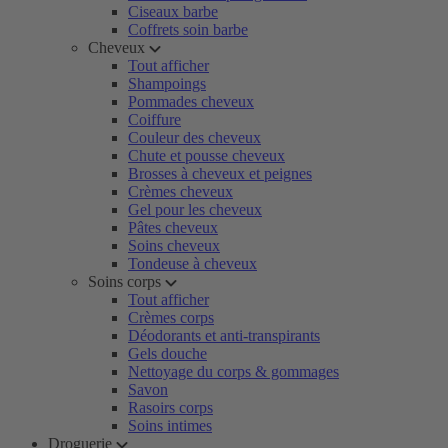
Ciseaux barbe
Coffrets soin barbe
Cheveux
Tout afficher
Shampoings
Pommades cheveux
Coiffure
Couleur des cheveux
Chute et pousse cheveux
Brosses à cheveux et peignes
Crèmes cheveux
Gel pour les cheveux
Pâtes cheveux
Soins cheveux
Tondeuse à cheveux
Soins corps
Tout afficher
Crèmes corps
Déodorants et anti-transpirants
Gels douche
Nettoyage du corps & gommages
Savon
Rasoirs corps
Soins intimes
Droguerie