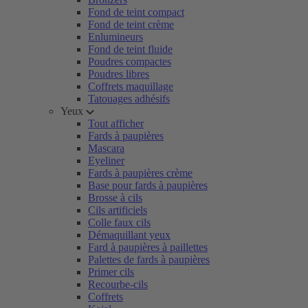
Fond de teint compact
Fond de teint crème
Enlumineurs
Fond de teint fluide
Poudres compactes
Poudres libres
Coffrets maquillage
Tatouages adhésifs
Yeux
Tout afficher
Fards à paupières
Mascara
Eyeliner
Fards à paupières crème
Base pour fards à paupières
Brosse à cils
Cils artificiels
Colle faux cils
Démaquillant yeux
Fard à paupières à paillettes
Palettes de fards à paupières
Primer cils
Recourbe-cils
Coffrets