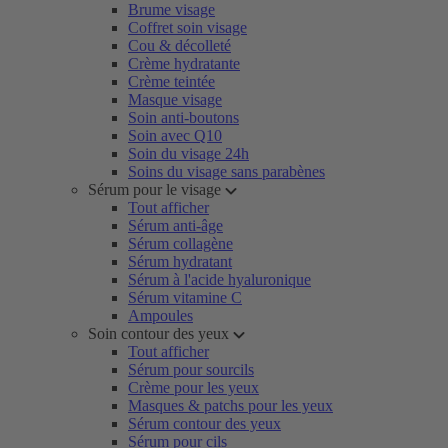
Brume visage
Coffret soin visage
Cou & décolleté
Crème hydratante
Crème teintée
Masque visage
Soin anti-boutons
Soin avec Q10
Soin du visage 24h
Soins du visage sans parabènes
Sérum pour le visage
Tout afficher
Sérum anti-âge
Sérum collagène
Sérum hydratant
Sérum à l'acide hyaluronique
Sérum vitamine C
Ampoules
Soin contour des yeux
Tout afficher
Sérum pour sourcils
Crème pour les yeux
Masques & patchs pour les yeux
Sérum contour des yeux
Sérum pour cils