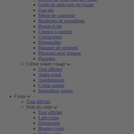
Outils de nettoyage du visage
Gua sha
Miroir de courtoisie
Bandeaux de maquillage
Brosse à cils
Ciseaux à sourcils
Cotons-tiges
Dermaroller
Masques de sommeil
Pinceaux pour masque
Pincettes
Crème solaire visage
Tout afficher
Après-soleil
Autobronzant
Crème solaire
Maquillage solaire
Corps
Tout afficher
Soin du corps
Tout afficher
Laits corps
Déodorants
Beurres corps
Huiles corps