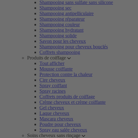
Shampooing sans sulfate sans silicone
Shampooing sec
Shampooing antipelliculaire
Shampooing réparateur
Shampooing couleur
Shampooing hydratant
Shampooing solide
Savon pour les cheveux
Shampooing pour cheveux bouclés
Coffrets shampooing
Produits de coiffage
Tout afficher
Mousse coiffante
Protection contre la chaleur
Cire cheveux
Spray coiffant
Spray racines
Coffrets produits de coiffage
Crème cheveux et crème coiffante
Gel cheveux
Laque cheveux
Mascara cheveux
Poudre pour cheveux
Spray eau salée cheveux
Soins cheveux sans rinçage