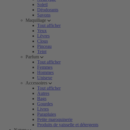
Soleil
Déodorants
Savons
Maquillage
Tout afficher
Yeux
Lèvres
Clous
Pinceau
Teint
Parfum
Tout afficher
Femmes
Hommes
Unisexe
Accessoires
Tout afficher
Autres
Bags
Gourdes
Livres
Parapluies
Petite maroquinerie
Produits de vaisselle et détergents
Nature