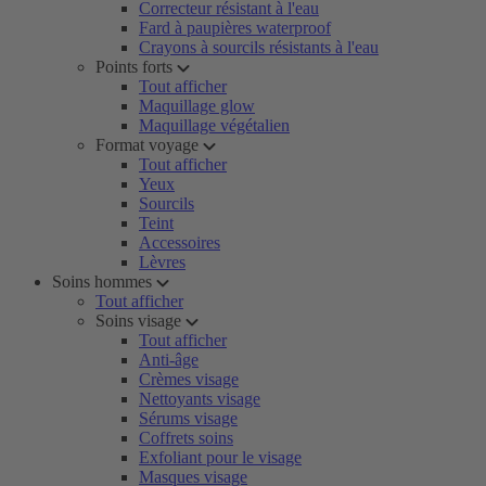
Correcteur résistant à l'eau
Fard à paupières waterproof
Crayons à sourcils résistants à l'eau
Points forts
Tout afficher
Maquillage glow
Maquillage végétalien
Format voyage
Tout afficher
Yeux
Sourcils
Teint
Accessoires
Lèvres
Soins hommes
Tout afficher
Soins visage
Tout afficher
Anti-âge
Crèmes visage
Nettoyants visage
Sérums visage
Coffrets soins
Exfoliant pour le visage
Masques visage