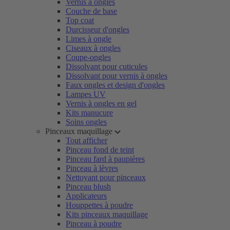
Vernis à ongles
Couche de base
Top coat
Durcisseur d'ongles
Limes à ongle
Ciseaux à ongles
Coupe-ongles
Dissolvant pour cuticules
Dissolvant pour vernis à ongles
Faux ongles et design d'ongles
Lampes UV
Vernis à ongles en gel
Kits manucure
Soins ongles
Pinceaux maquillage
Tout afficher
Pinceau fond de teint
Pinceau fard à paupières
Pinceau à lèvres
Nettoyant pour pinceaux
Pinceau blush
Applicateurs
Houppettes à poudre
Kits pinceaux maquillage
Pinceau à poudre