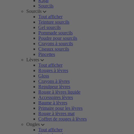
Kajal
Sourcils
Sourcils
Tout afficher
Teinture sourcils
Gel sourcils
Pommade sourcils
Poudre pour sourcils
Crayons à sourcils
Ciseaux sourcils
Pincettes
Lèvres
Tout afficher
Rouges à lèvres
Gloss
Crayons à lèvres
Repulpeur lèvres
Rouge à lèvres liquide
Accessoires lèvres
Baume à lèvres
Primaire pour les lèvres
Rouge à lèvres mat
Coffret de rouges à lèvres
Ongles
Tout afficher