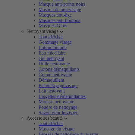
Masque anti-points noirs
Masque de nuit visage
Masques anti-âge
Masques anti-boutons
Masques Glow
Nettoyant visage
Tout afficher
Gommage visage
Lotion tonique
Eau micellaire
Gel nettoyant
Huile nettoyante
Cotons démaquillants
Crème nettoyante
Démaquillant
Kit nettoyage visage
Lait nettoyant
Lingettes démaquillantes
Mousse nettoyante
Poudre de nettoyage
Savon pour le visage
Accessoires beauté
Tout afficher
Massage du visage
Brosses de nettoyage du visage