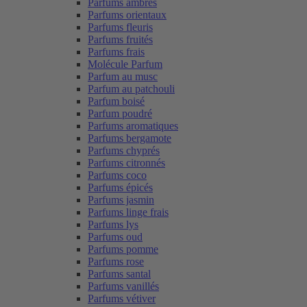
Parfums ambrés
Parfums orientaux
Parfums fleuris
Parfums fruités
Parfums frais
Molécule Parfum
Parfum au musc
Parfum au patchouli
Parfum boisé
Parfum poudré
Parfums aromatiques
Parfums bergamote
Parfums chyprés
Parfums citronnés
Parfums coco
Parfums épicés
Parfums jasmin
Parfums linge frais
Parfums lys
Parfums oud
Parfums pomme
Parfums rose
Parfums santal
Parfums vanillés
Parfums vétiver