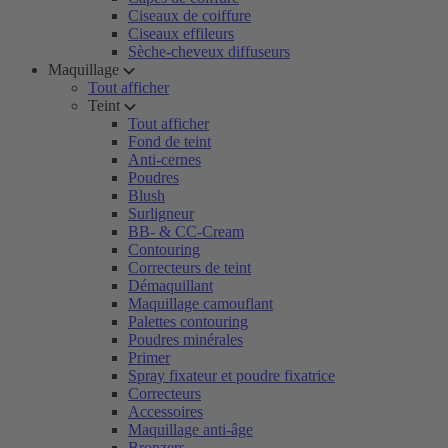
Ciseaux de coiffure
Ciseaux effileurs
Sèche-cheveux diffuseurs
Maquillage
Tout afficher
Teint
Tout afficher
Fond de teint
Anti-cernes
Poudres
Blush
Surligneur
BB- & CC-Cream
Contouring
Correcteurs de teint
Démaquillant
Maquillage camouflant
Palettes contouring
Poudres minérales
Primer
Spray fixateur et poudre fixatrice
Correcteurs
Accessoires
Maquillage anti-âge
Bronzers