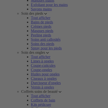
Masques mains
Exfoliant pour les mains
Savons mains
Soin des pieds
Tout afficher
Bains de pieds
Crèmes pieds
Masques pieds
Peeling pieds
Soins anti callosités
Soins des pieds
Spray pour les pieds
Soin des ongles
Tout afficher
Limes à ongles
Coupe-cuticules
Coupe-ongles
Huiles pour ongles
Ciseaux à ongles
Durcisseur d'ongles
Vernis à ongles
Coffrets soins de beauté
Tout afficher
Coffrets de bain
Kits pédicure