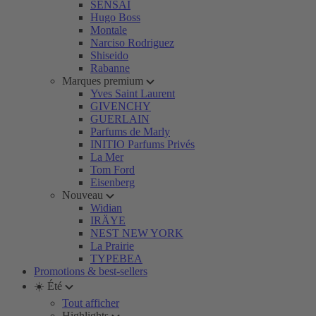
SENSAI
Hugo Boss
Montale
Narciso Rodriguez
Shiseido
Rabanne
Marques premium
Yves Saint Laurent
GIVENCHY
GUERLAIN
Parfums de Marly
INITIO Parfums Privés
La Mer
Tom Ford
Eisenberg
Nouveau
Widian
IRÄYE
NEST NEW YORK
La Prairie
TYPEBEA
Promotions & best-sellers
☀️ Été
Tout afficher
Highlights