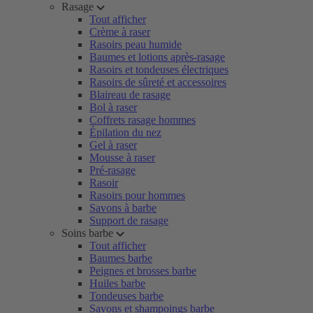
Rasage
Tout afficher
Crème à raser
Rasoirs peau humide
Baumes et lotions après-rasage
Rasoirs et tondeuses électriques
Rasoirs de sûreté et accessoires
Blaireau de rasage
Bol à raser
Coffrets rasage hommes
Épilation du nez
Gel à raser
Mousse à raser
Pré-rasage
Rasoir
Rasoirs pour hommes
Savons à barbe
Support de rasage
Soins barbe
Tout afficher
Baumes barbe
Peignes et brosses barbe
Huiles barbe
Tondeuses barbe
Savons et shampoings barbe