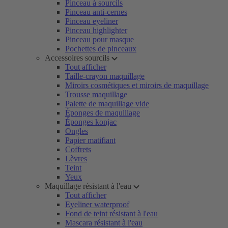
Pinceau à sourcils
Pinceau anti-cernes
Pinceau eyeliner
Pinceau highlighter
Pinceau pour masque
Pochettes de pinceaux
Accessoires sourcils
Tout afficher
Taille-crayon maquillage
Miroirs cosmétiques et miroirs de maquillage
Trousse maquillage
Palette de maquillage vide
Éponges de maquillage
Éponges konjac
Ongles
Papier matifiant
Coffrets
Lèvres
Teint
Yeux
Maquillage résistant à l'eau
Tout afficher
Eyeliner waterproof
Fond de teint résistant à l'eau
Mascara résistant à l'eau