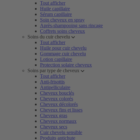
Tout afficher
Huile capillaire
Sérum capillaire
Soin cheveux en spray
Après-shampooing sans rinçage
Coffrets soins cheveux
Soins du cuir chevelu
Tout afficher
Huile pour cuir chevelu
Gommage cuir chevelu
Lotion capillaire
Protection solaire cheveux
Soins par type de cheveux
Tout afficher
Anti-frisottis
Antipelliculaire
Cheveux bouclés
Cheveux colorés
Cheveux décolorés
Cheveux fins et lisses
Cheveux gras
Cheveux normaux
Cheveux secs
Cuir chevelu sensible
Produits antichute