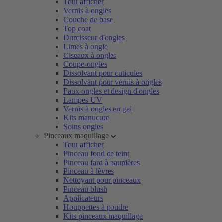
Tout afficher
Vernis à ongles
Couche de base
Top coat
Durcisseur d'ongles
Limes à ongle
Ciseaux à ongles
Coupe-ongles
Dissolvant pour cuticules
Dissolvant pour vernis à ongles
Faux ongles et design d'ongles
Lampes UV
Vernis à ongles en gel
Kits manucure
Soins ongles
Pinceaux maquillage
Tout afficher
Pinceau fond de teint
Pinceau fard à paupières
Pinceau à lèvres
Nettoyant pour pinceaux
Pinceau blush
Applicateurs
Houppettes à poudre
Kits pinceaux maquillage