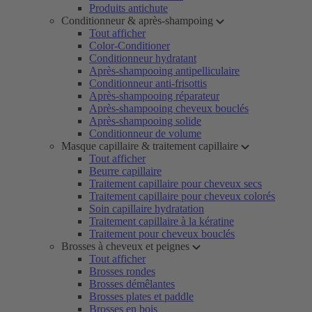
Produits antichute
Conditionneur & après-shampoing
Tout afficher
Color-Conditioner
Conditionneur hydratant
Après-shampooing antipelliculaire
Conditionneur anti-frisottis
Après-shampooing réparateur
Après-shampooing cheveux bouclés
Après-shampooing solide
Conditionneur de volume
Masque capillaire & traitement capillaire
Tout afficher
Beurre capillaire
Traitement capillaire pour cheveux secs
Traitement capillaire pour cheveux colorés
Soin capillaire hydratation
Traitement capillaire à la kératine
Traitement pour cheveux bouclés
Brosses à cheveux et peignes
Tout afficher
Brosses rondes
Brosses démêlantes
Brosses plates et paddle
Brosses en bois