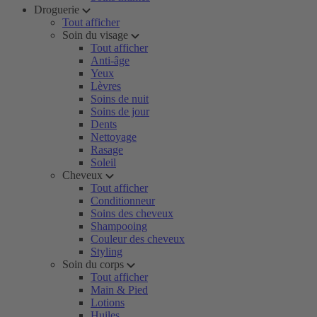
Droguerie
Tout afficher
Soin du visage
Tout afficher
Anti-âge
Yeux
Lèvres
Soins de nuit
Soins de jour
Dents
Nettoyage
Rasage
Soleil
Cheveux
Tout afficher
Conditionneur
Soins des cheveux
Shampooing
Couleur des cheveux
Styling
Soin du corps
Tout afficher
Main & Pied
Lotions
Huiles