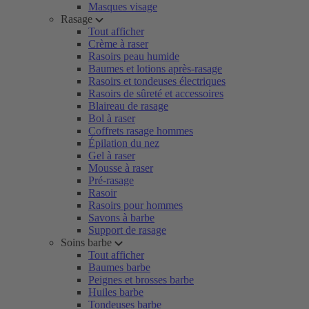
Masques visage
Rasage
Tout afficher
Crème à raser
Rasoirs peau humide
Baumes et lotions après-rasage
Rasoirs et tondeuses électriques
Rasoirs de sûreté et accessoires
Blaireau de rasage
Bol à raser
Coffrets rasage hommes
Épilation du nez
Gel à raser
Mousse à raser
Pré-rasage
Rasoir
Rasoirs pour hommes
Savons à barbe
Support de rasage
Soins barbe
Tout afficher
Baumes barbe
Peignes et brosses barbe
Huiles barbe
Tondeuses barbe