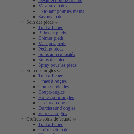
Désinfection des mains
Masques mains
Exfoliant pour les mains
Savons mains
Soin des pieds
Tout afficher
Bains de pieds
Crèmes pieds
Masques pieds
Peeling pieds
Soins anti callosités
Soins des pieds
Spray pour les pieds
Soin des ongles
Tout afficher
Limes à ongles
Coupe-cuticules
Coupe-ongles
Huiles pour ongles
Ciseaux à ongles
Durcisseur d'ongles
Vernis à ongles
Coffrets soins de beauté
Tout afficher
Coffrets de bain