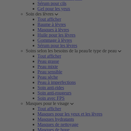
Sérum pour cils
Gel pour les yeux
Soin des lèvres
Tout afficher
Baume à lèvres
Masques à lèvres
Huile pour les lèvres
Gommage à lèvres
Sérum pour les lèvres
Soins selon les besoins de la peau/le type de peau
Tout afficher
Peau grasse
Peau mixte
Peau sensible
Peau sèche
Peau à imperfections
Soin anti-rides
Soin anti-rougeurs
Soin avec FPS
Masques pour le visage
Tout afficher
Masques pour les yeux et les lèvres
Masques hydratants
Masques de nettoyage
Masques de boue