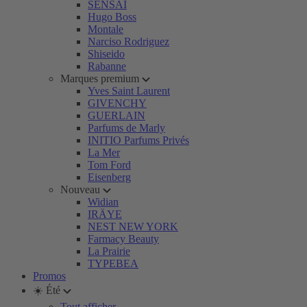
SENSAI
Hugo Boss
Montale
Narciso Rodriguez
Shiseido
Rabanne
Marques premium
Yves Saint Laurent
GIVENCHY
GUERLAIN
Parfums de Marly
INITIO Parfums Privés
La Mer
Tom Ford
Eisenberg
Nouveau
Widian
IRÄYE
NEST NEW YORK
Farmacy Beauty
La Prairie
TYPEBEA
Promos
☀️ Été
Tout afficher