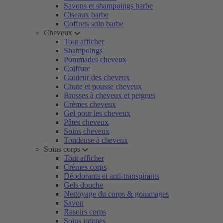
Savons et shampoings barbe
Ciseaux barbe
Coffrets soin barbe
Cheveux
Tout afficher
Shampoings
Pommades cheveux
Coiffure
Couleur des cheveux
Chute et pousse cheveux
Brosses à cheveux et peignes
Crèmes cheveux
Gel pour les cheveux
Pâtes cheveux
Soins cheveux
Tondeuse à cheveux
Soins corps
Tout afficher
Crèmes corps
Déodorants et anti-transpirants
Gels douche
Nettoyage du corps & gommages
Savon
Rasoirs corps
Soins intimes