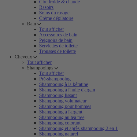
Cire froide & chaude
Rasoirs
Soins du rasage
Crème dépilatoire
Bain
Tout afficher
Accessoires de bain
Peignoirs de bain
Serviettes de toilette
Trousses de toilette
Cheveux
Tout afficher
Shampooings
Tout afficher
Pré-shampooing
Shampooing à la kératine
Shampooing à l'huile d'argan
Shampooing lissant
Shampooing volumateur
Shampooing pour hommes
Shampooing à l'argent
Shampooing au tea tree
Shampooing colorant
Shampooing et après-shampooing 2 en 1
Shampooing naturel