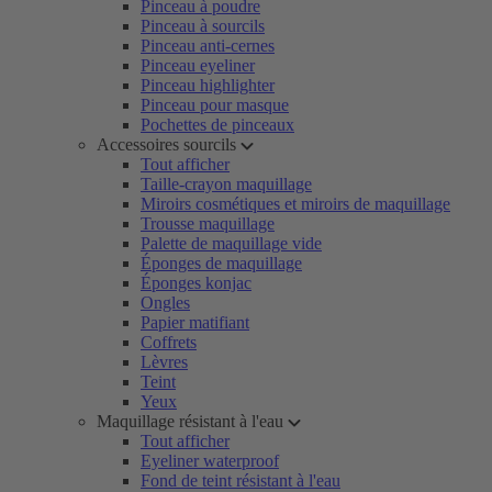
Pinceau à poudre
Pinceau à sourcils
Pinceau anti-cernes
Pinceau eyeliner
Pinceau highlighter
Pinceau pour masque
Pochettes de pinceaux
Accessoires sourcils
Tout afficher
Taille-crayon maquillage
Miroirs cosmétiques et miroirs de maquillage
Trousse maquillage
Palette de maquillage vide
Éponges de maquillage
Éponges konjac
Ongles
Papier matifiant
Coffrets
Lèvres
Teint
Yeux
Maquillage résistant à l'eau
Tout afficher
Eyeliner waterproof
Fond de teint résistant à l'eau