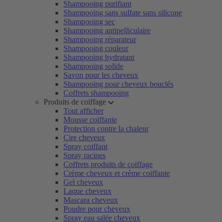
Shampooing purifiant
Shampooing sans sulfate sans silicone
Shampooing sec
Shampooing antipelliculaire
Shampooing réparateur
Shampooing couleur
Shampooing hydratant
Shampooing solide
Savon pour les cheveux
Shampooing pour cheveux bouclés
Coffrets shampooing
Produits de coiffage
Tout afficher
Mousse coiffante
Protection contre la chaleur
Cire cheveux
Spray coiffant
Spray racines
Coffrets produits de coiffage
Crème cheveux et crème coiffante
Gel cheveux
Laque cheveux
Mascara cheveux
Poudre pour cheveux
Spray eau salée cheveux