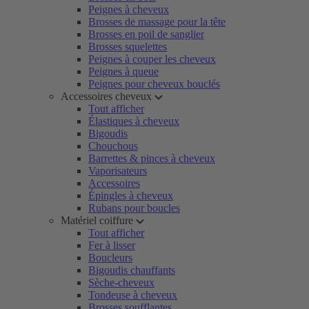
Peignes à cheveux
Brosses de massage pour la tête
Brosses en poil de sanglier
Brosses squelettes
Peignes à couper les cheveux
Peignes à queue
Peignes pour cheveux bouclés
Accessoires cheveux
Tout afficher
Élastiques à cheveux
Bigoudis
Chouchous
Barrettes & pinces à cheveux
Vaporisateurs
Accessoires
Épingles à cheveux
Rubans pour boucles
Matériel coiffure
Tout afficher
Fer à lisser
Boucleurs
Bigoudis chauffants
Sèche-cheveux
Tondeuse à cheveux
Brosses soufflantes