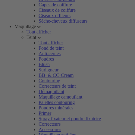
Capes de coiffure
Ciseaux de coiffure
Ciseaux effileurs
Sèche-cheveux diffuseurs
Maquillage
Tout afficher
Teint
Tout afficher
Fond de teint
Anti-cernes
Poudres
Blush
Surligneur
BB- & CC-Cream
Contouring
Correcteurs de teint
Démaquillant
Maquillage camouflant
Palettes contouring
Poudres minérales
Primer
Spray fixateur et poudre fixatrice
Correcteurs
Accessoires
Maquillage anti-âge