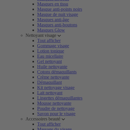
Masques en tissu
Masque anti-points noirs
Masque de nuit visage
Masques anti-âge
Masques anti-boutons
Masques Glow
Nettoyant visage
Tout afficher
Gommage visage
Lotion tonique
Eau micellaire
Gel nettoyant
Huile nettoyante
Cotons démaquillants
Crème nettoyante
Démaquillant
Kit nettoyage visage
Lait nettoyant
Lingettes démaquillantes
Mousse nettoyante
Poudre de nettoyage
Savon pour le visage
Accessoires beauté
Tout afficher
Massage du visage