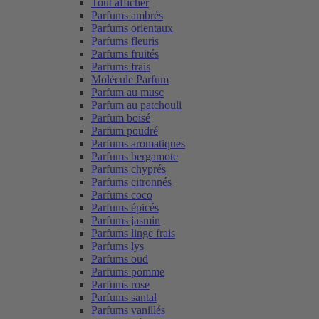
Tout afficher
Parfums ambrés
Parfums orientaux
Parfums fleuris
Parfums fruités
Parfums frais
Molécule Parfum
Parfum au musc
Parfum au patchouli
Parfum boisé
Parfum poudré
Parfums aromatiques
Parfums bergamote
Parfums chyprés
Parfums citronnés
Parfums coco
Parfums épicés
Parfums jasmin
Parfums linge frais
Parfums lys
Parfums oud
Parfums pomme
Parfums rose
Parfums santal
Parfums vanillés