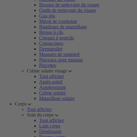
Brosses de nettoyage du visage
Outils de nettoyage du visage
Gua sha
Miroir de courtoisie
Bandeaux de maquillage
Brosse à cils
Ciseaux à sourcils
Cotons-tiges
Dermaroller
Masques de sommeil
Pinceaux pour masque
Pincettes
Crème solaire visage
Tout afficher
Après-soleil
Autobronzant
Crème solaire
Maquillage solaire
Corps
Tout afficher
Soin du corps
Tout afficher
Laits corps
Déodorants
Beurres corps