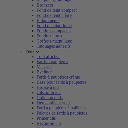
Bronzers
Fond de teint compact
Fond de teint crème
Enlumineurs
Fond de teint fluide
Poudres compactes
Poudres libres
Coffrets maquillage
Tatouages adhésifs
Yeux
Tout afficher
Fards à paupières
Mascara
Eyeliner
Fards à paupières crème
Base pour fards à paupières
Brosse à cils
Cils artificiels
Colle faux cils
Démaquillant yeux
Fard à paupières à paillettes
Palettes de fards à paupières
Primer cils
Recourbe-cils