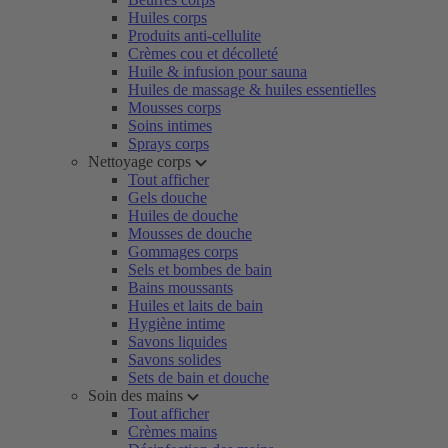
Huiles corps
Produits anti-cellulite
Crèmes cou et décolleté
Huile & infusion pour sauna
Huiles de massage & huiles essentielles
Mousses corps
Soins intimes
Sprays corps
Nettoyage corps
Tout afficher
Gels douche
Huiles de douche
Mousses de douche
Gommages corps
Sels et bombes de bain
Bains moussants
Huiles et laits de bain
Hygiène intime
Savons liquides
Savons solides
Sets de bain et douche
Soin des mains
Tout afficher
Crèmes mains