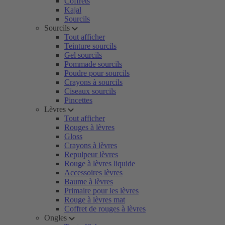
Coffrets
Kajal
Sourcils
Sourcils
Tout afficher
Teinture sourcils
Gel sourcils
Pommade sourcils
Poudre pour sourcils
Crayons à sourcils
Ciseaux sourcils
Pincettes
Lèvres
Tout afficher
Rouges à lèvres
Gloss
Crayons à lèvres
Repulpeur lèvres
Rouge à lèvres liquide
Accessoires lèvres
Baume à lèvres
Primaire pour les lèvres
Rouge à lèvres mat
Coffret de rouges à lèvres
Ongles