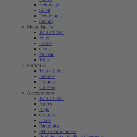
Nettoyage
Soleil
Déodorants
Savons
Maquillage
Tout afficher
Yeux
Lèvres
Clous
Pinceau
Teint
Parfum
Tout afficher
Femmes
Hommes
Unisexe
Accessoires
Tout afficher
Autres
Bags
Gourdes
Livres
Parapluies
Petite maroquinerie
Produits de vaisselle et détergents