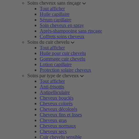
Soins cheveux sans rinçage
Tout afficher
Huile capillaire
Sérum capillaire
Soin cheveux en spray
Après-shampooing sans rinçage
Coffrets soins cheveux
Soins du cuir chevelu
Tout afficher
Huile pour cuir chevelu
Gommage cuir chevelu
Lotion capillaire
Protection solaire cheveux
Soins par type de cheveux
Tout afficher
Anti-frisottis
Antipelliculaire
Cheveux bouclés
Cheveux colorés
Cheveux décolorés
Cheveux fins et lisses
Cheveux gras
Cheveux normaux
Cheveux secs
Cuir chevelu sensible