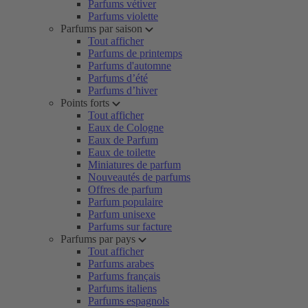
Parfums vétiver
Parfums violette
Parfums par saison
Tout afficher
Parfums de printemps
Parfums d'automne
Parfums d’été
Parfums d’hiver
Points forts
Tout afficher
Eaux de Cologne
Eaux de Parfum
Eaux de toilette
Miniatures de parfum
Nouveautés de parfums
Offres de parfum
Parfum populaire
Parfum unisexe
Parfums sur facture
Parfums par pays
Tout afficher
Parfums arabes
Parfums français
Parfums italiens
Parfums espagnols