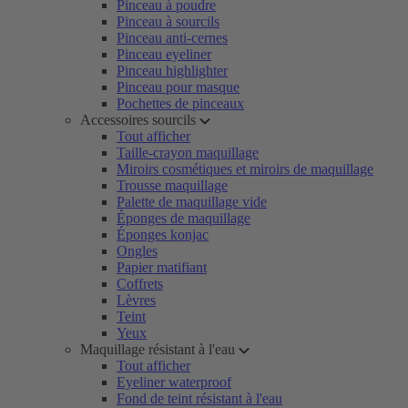
Pinceau à poudre
Pinceau à sourcils
Pinceau anti-cernes
Pinceau eyeliner
Pinceau highlighter
Pinceau pour masque
Pochettes de pinceaux
Accessoires sourcils
Tout afficher
Taille-crayon maquillage
Miroirs cosmétiques et miroirs de maquillage
Trousse maquillage
Palette de maquillage vide
Éponges de maquillage
Éponges konjac
Ongles
Papier matifiant
Coffrets
Lèvres
Teint
Yeux
Maquillage résistant à l'eau
Tout afficher
Eyeliner waterproof
Fond de teint résistant à l'eau