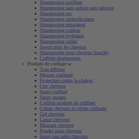
Shampooing purifiant
Shampooing sans sulfate sans silicone
Shampooing sec
Shampooing antipelliculaire
Shampooing réparateur
Shampooing couleur
Shampooing hydratant
Shampooing solide
Savon pour les cheveux
Shampooing pour cheveux bouclés
Coffrets shampooing
Produits de coiffage
Tout afficher
Mousse coiffante
Protection contre la chaleur
Cire cheveux
Spray coiffant
Spray racines
Coffrets produits de coiffage
Crème cheveux et crème coiffante
Gel cheveux
Laque cheveux
Mascara cheveux
Poudre pour cheveux
Spray eau salée cheveux