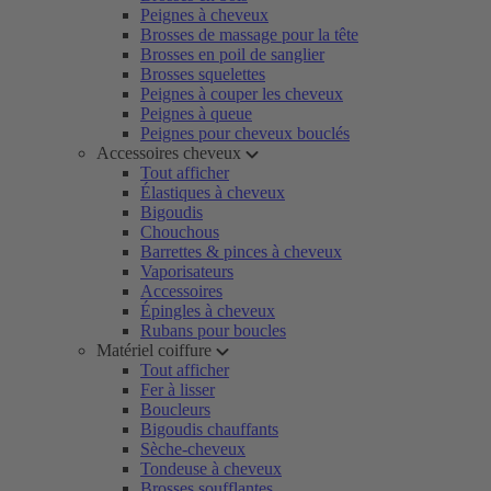
Peignes à cheveux
Brosses de massage pour la tête
Brosses en poil de sanglier
Brosses squelettes
Peignes à couper les cheveux
Peignes à queue
Peignes pour cheveux bouclés
Accessoires cheveux
Tout afficher
Élastiques à cheveux
Bigoudis
Chouchous
Barrettes & pinces à cheveux
Vaporisateurs
Accessoires
Épingles à cheveux
Rubans pour boucles
Matériel coiffure
Tout afficher
Fer à lisser
Boucleurs
Bigoudis chauffants
Sèche-cheveux
Tondeuse à cheveux
Brosses soufflantes