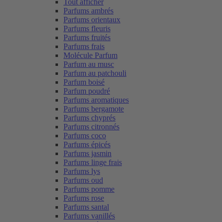
Tout afficher
Parfums ambrés
Parfums orientaux
Parfums fleuris
Parfums fruités
Parfums frais
Molécule Parfum
Parfum au musc
Parfum au patchouli
Parfum boisé
Parfum poudré
Parfums aromatiques
Parfums bergamote
Parfums chyprés
Parfums citronnés
Parfums coco
Parfums épicés
Parfums jasmin
Parfums linge frais
Parfums lys
Parfums oud
Parfums pomme
Parfums rose
Parfums santal
Parfums vanillés