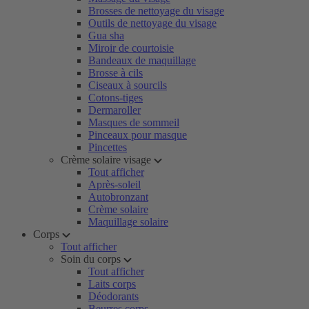
Brosses de nettoyage du visage
Outils de nettoyage du visage
Gua sha
Miroir de courtoisie
Bandeaux de maquillage
Brosse à cils
Ciseaux à sourcils
Cotons-tiges
Dermaroller
Masques de sommeil
Pinceaux pour masque
Pincettes
Crème solaire visage
Tout afficher
Après-soleil
Autobronzant
Crème solaire
Maquillage solaire
Corps
Tout afficher
Soin du corps
Tout afficher
Laits corps
Déodorants
Beurres corps