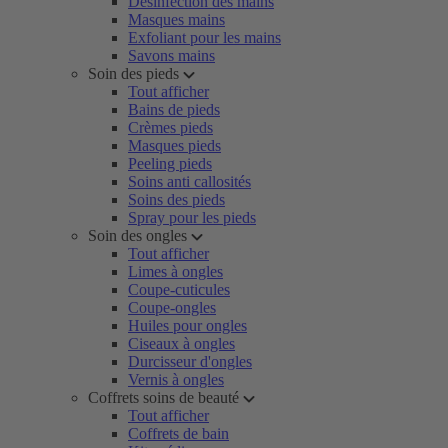
Désinfection des mains
Masques mains
Exfoliant pour les mains
Savons mains
Soin des pieds
Tout afficher
Bains de pieds
Crèmes pieds
Masques pieds
Peeling pieds
Soins anti callosités
Soins des pieds
Spray pour les pieds
Soin des ongles
Tout afficher
Limes à ongles
Coupe-cuticules
Coupe-ongles
Huiles pour ongles
Ciseaux à ongles
Durcisseur d'ongles
Vernis à ongles
Coffrets soins de beauté
Tout afficher
Coffrets de bain