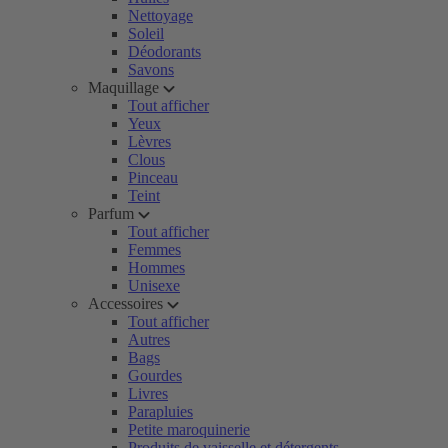
Nettoyage
Soleil
Déodorants
Savons
Maquillage
Tout afficher
Yeux
Lèvres
Clous
Pinceau
Teint
Parfum
Tout afficher
Femmes
Hommes
Unisexe
Accessoires
Tout afficher
Autres
Bags
Gourdes
Livres
Parapluies
Petite maroquinerie
Produits de vaisselle et détergents