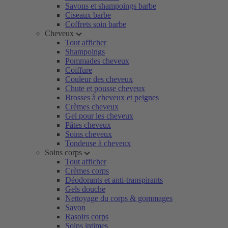
Savons et shampoings barbe
Ciseaux barbe
Coffrets soin barbe
Cheveux
Tout afficher
Shampoings
Pommades cheveux
Coiffure
Couleur des cheveux
Chute et pousse cheveux
Brosses à cheveux et peignes
Crèmes cheveux
Gel pour les cheveux
Pâtes cheveux
Soins cheveux
Tondeuse à cheveux
Soins corps
Tout afficher
Crèmes corps
Déodorants et anti-transpirants
Gels douche
Nettoyage du corps & gommages
Savon
Rasoirs corps
Soins intimes