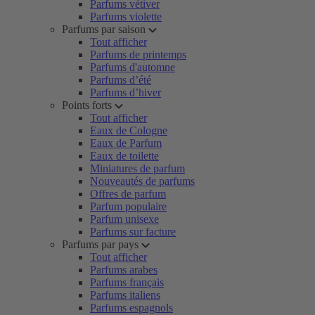
Parfums vétiver
Parfums violette
Parfums par saison
Tout afficher
Parfums de printemps
Parfums d'automne
Parfums d’été
Parfums d’hiver
Points forts
Tout afficher
Eaux de Cologne
Eaux de Parfum
Eaux de toilette
Miniatures de parfum
Nouveautés de parfums
Offres de parfum
Parfum populaire
Parfum unisexe
Parfums sur facture
Parfums par pays
Tout afficher
Parfums arabes
Parfums français
Parfums italiens
Parfums espagnols