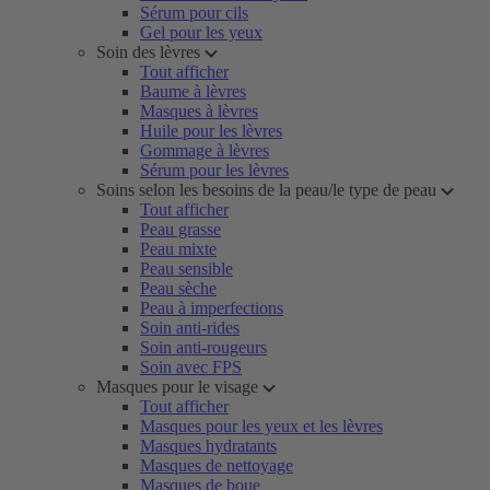
Sérum pour cils
Gel pour les yeux
Soin des lèvres
Tout afficher
Baume à lèvres
Masques à lèvres
Huile pour les lèvres
Gommage à lèvres
Sérum pour les lèvres
Soins selon les besoins de la peau/le type de peau
Tout afficher
Peau grasse
Peau mixte
Peau sensible
Peau sèche
Peau à imperfections
Soin anti-rides
Soin anti-rougeurs
Soin avec FPS
Masques pour le visage
Tout afficher
Masques pour les yeux et les lèvres
Masques hydratants
Masques de nettoyage
Masques de boue