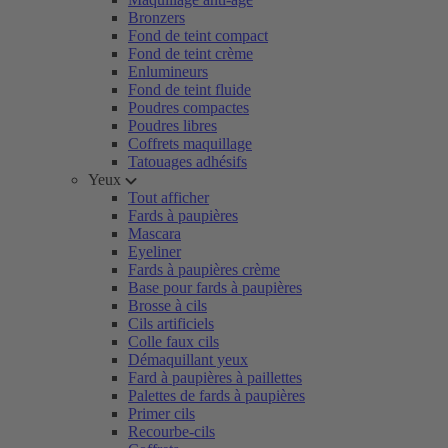
Bronzers
Fond de teint compact
Fond de teint crème
Enlumineurs
Fond de teint fluide
Poudres compactes
Poudres libres
Coffrets maquillage
Tatouages adhésifs
Yeux
Tout afficher
Fards à paupières
Mascara
Eyeliner
Fards à paupières crème
Base pour fards à paupières
Brosse à cils
Cils artificiels
Colle faux cils
Démaquillant yeux
Fard à paupières à paillettes
Palettes de fards à paupières
Primer cils
Recourbe-cils