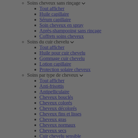
Soins cheveux sans rinçage
Tout afficher
Huile capillaire
Sérum capillaire
Soin cheveux en spray
Après-shampooing sans rinçage
Coffrets soins cheveux
Soins du cuir chevelu
Tout afficher
Huile pour cuir chevelu
Gommage cuir chevelu
Lotion capillaire
Protection solaire cheveux
Soins par type de cheveux
Tout afficher
Anti-frisottis
Antipelliculaire
Cheveux bouclés
Cheveux colorés
Cheveux décolorés
Cheveux fins et lisses
Cheveux gras
Cheveux normaux
Cheveux secs
Cuir chevelu sensible