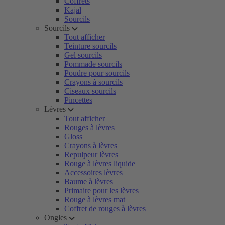
Coffrets
Kajal
Sourcils
Sourcils
Tout afficher
Teinture sourcils
Gel sourcils
Pommade sourcils
Poudre pour sourcils
Crayons à sourcils
Ciseaux sourcils
Pincettes
Lèvres
Tout afficher
Rouges à lèvres
Gloss
Crayons à lèvres
Repulpeur lèvres
Rouge à lèvres liquide
Accessoires lèvres
Baume à lèvres
Primaire pour les lèvres
Rouge à lèvres mat
Coffret de rouges à lèvres
Ongles