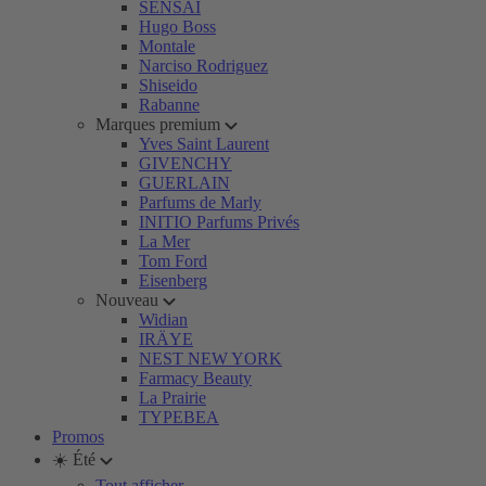
SENSAI
Hugo Boss
Montale
Narciso Rodriguez
Shiseido
Rabanne
Marques premium
Yves Saint Laurent
GIVENCHY
GUERLAIN
Parfums de Marly
INITIO Parfums Privés
La Mer
Tom Ford
Eisenberg
Nouveau
Widian
IRÄYE
NEST NEW YORK
Farmacy Beauty
La Prairie
TYPEBEA
Promos
☀️ Été
Tout afficher