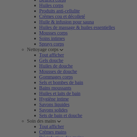
Huiles corps
Produits anti-cellulite
Crèmes cou et décolleté
Huile & infusion pour sauna
Huiles de massage & huiles essentielles
Mousses corps
Soins intimes
Sprays corps
Nettoyage corps
Tout afficher
Gels douche
Huiles de douche
Mousses de douche
Gommages corps
Sels et bombes de bain
Bains moussants
Huiles et laits de bain
Hygiène intime
Savons liquides
Savons solides
Sets de bain et douche
Soin des mains
Tout afficher
Crèmes mains