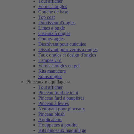
Tout afficher
Vernis à ongles
Couche de base
Top coat
Durcisseur d'ongles
Limes à ongle
Ciseaux à ongles
Coupe-ongles
Dissolvant pour cuticules
Dissolvant pour vernis à ongles
Faux ongles et design d'ongles
Lampes UV
Vernis à ongles en gel
Kits manucure
Soins ongles
Pinceaux maquillage
Tout afficher
Pinceau fond de teint
Pinceau fard à paupières
Pinceau à lèvres
Nettoyant pour pinceaux
Pinceau blush
Applicateurs
Houppettes à poudre
Kits pinceaux maquillage