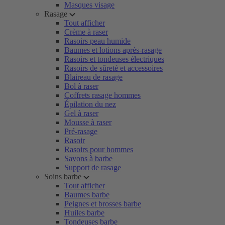
Masques visage
Rasage
Tout afficher
Crème à raser
Rasoirs peau humide
Baumes et lotions après-rasage
Rasoirs et tondeuses électriques
Rasoirs de sûreté et accessoires
Blaireau de rasage
Bol à raser
Coffrets rasage hommes
Épilation du nez
Gel à raser
Mousse à raser
Pré-rasage
Rasoir
Rasoirs pour hommes
Savons à barbe
Support de rasage
Soins barbe
Tout afficher
Baumes barbe
Peignes et brosses barbe
Huiles barbe
Tondeuses barbe