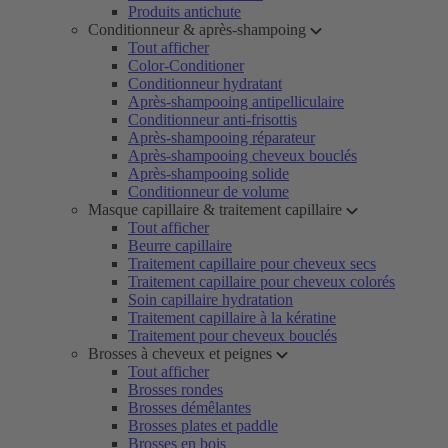
Produits antichute
Conditionneur & après-shampoing
Tout afficher
Color-Conditioner
Conditionneur hydratant
Après-shampooing antipelliculaire
Conditionneur anti-frisottis
Après-shampooing réparateur
Après-shampooing cheveux bouclés
Après-shampooing solide
Conditionneur de volume
Masque capillaire & traitement capillaire
Tout afficher
Beurre capillaire
Traitement capillaire pour cheveux secs
Traitement capillaire pour cheveux colorés
Soin capillaire hydratation
Traitement capillaire à la kératine
Traitement pour cheveux bouclés
Brosses à cheveux et peignes
Tout afficher
Brosses rondes
Brosses démêlantes
Brosses plates et paddle
Brosses en bois