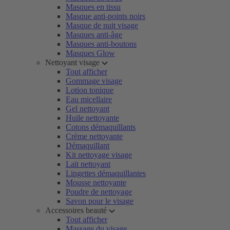
Masques en tissu
Masque anti-points noirs
Masque de nuit visage
Masques anti-âge
Masques anti-boutons
Masques Glow
Nettoyant visage
Tout afficher
Gommage visage
Lotion tonique
Eau micellaire
Gel nettoyant
Huile nettoyante
Cotons démaquillants
Crème nettoyante
Démaquillant
Kit nettoyage visage
Lait nettoyant
Lingettes démaquillantes
Mousse nettoyante
Poudre de nettoyage
Savon pour le visage
Accessoires beauté
Tout afficher
Massage du visage