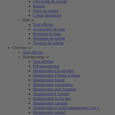
Cire froide & chaude
Rasoirs
Soins du rasage
Crème dépilatoire
Bain
Tout afficher
Accessoires de bain
Peignoirs de bain
Serviettes de toilette
Trousses de toilette
Cheveux
Tout afficher
Shampooings
Tout afficher
Pré-shampooing
Shampooing à la kératine
Shampooing à l'huile d'argan
Shampooing lissant
Shampooing volumateur
Shampooing pour hommes
Shampooing à l'argent
Shampooing au tea tree
Shampooing colorant
Shampooing et après-shampooing 2 en 1
Shampooing naturel