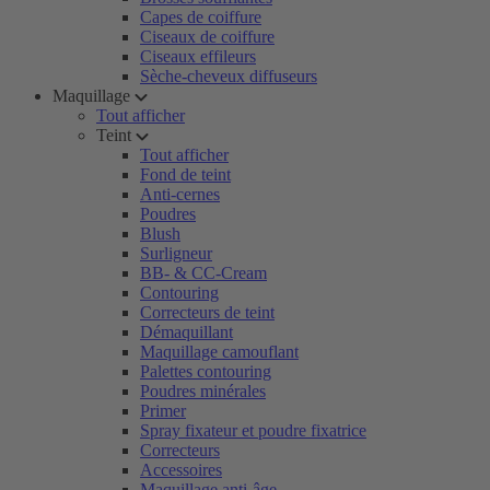
Capes de coiffure
Ciseaux de coiffure
Ciseaux effileurs
Sèche-cheveux diffuseurs
Maquillage
Tout afficher
Teint
Tout afficher
Fond de teint
Anti-cernes
Poudres
Blush
Surligneur
BB- & CC-Cream
Contouring
Correcteurs de teint
Démaquillant
Maquillage camouflant
Palettes contouring
Poudres minérales
Primer
Spray fixateur et poudre fixatrice
Correcteurs
Accessoires
Maquillage anti-âge