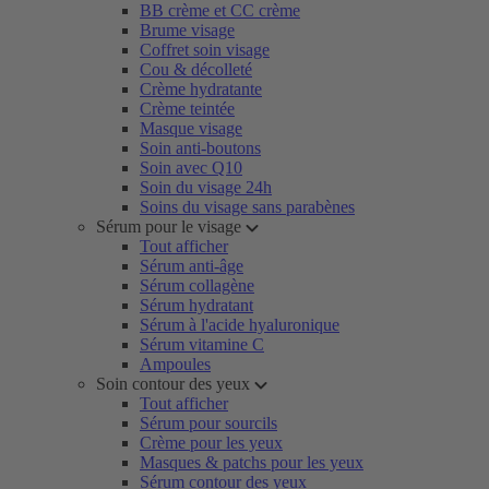
BB crème et CC crème
Brume visage
Coffret soin visage
Cou & décolleté
Crème hydratante
Crème teintée
Masque visage
Soin anti-boutons
Soin avec Q10
Soin du visage 24h
Soins du visage sans parabènes
Sérum pour le visage
Tout afficher
Sérum anti-âge
Sérum collagène
Sérum hydratant
Sérum à l'acide hyaluronique
Sérum vitamine C
Ampoules
Soin contour des yeux
Tout afficher
Sérum pour sourcils
Crème pour les yeux
Masques & patchs pour les yeux
Sérum contour des yeux