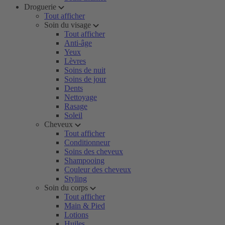
Droguerie
Tout afficher
Soin du visage
Tout afficher
Anti-âge
Yeux
Lèvres
Soins de nuit
Soins de jour
Dents
Nettoyage
Rasage
Soleil
Cheveux
Tout afficher
Conditionneur
Soins des cheveux
Shampooing
Couleur des cheveux
Styling
Soin du corps
Tout afficher
Main & Pied
Lotions
Huiles