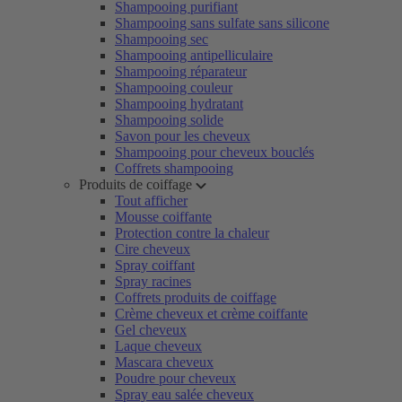
Shampooing purifiant
Shampooing sans sulfate sans silicone
Shampooing sec
Shampooing antipelliculaire
Shampooing réparateur
Shampooing couleur
Shampooing hydratant
Shampooing solide
Savon pour les cheveux
Shampooing pour cheveux bouclés
Coffrets shampooing
Produits de coiffage
Tout afficher
Mousse coiffante
Protection contre la chaleur
Cire cheveux
Spray coiffant
Spray racines
Coffrets produits de coiffage
Crème cheveux et crème coiffante
Gel cheveux
Laque cheveux
Mascara cheveux
Poudre pour cheveux
Spray eau salée cheveux