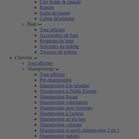
Cire froide & chaude
Rasoirs
Soins du rasage
Crème dépilatoire
Bain
Tout afficher
Accessoires de bain
Peignoirs de bain
Serviettes de toilette
Trousses de toilette
Cheveux
Tout afficher
Shampooings
Tout afficher
Pré-shampooing
Shampooing à la kératine
Shampooing à l'huile d'argan
Shampooing lissant
Shampooing volumateur
Shampooing pour hommes
Shampooing à l'argent
Shampooing au tea tree
Shampooing colorant
Shampooing et après-shampooing 2 en 1
Shampooing naturel