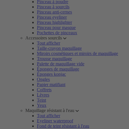
Pinceau à poudre
Pinceau à sourcils
Pinceau anti-cernes
Pinceau eyeliner
Pinceau highlighter
Pinceau pour masque
Pochettes de pinceaux
Accessoires sourcils
Tout afficher
Taille-crayon maquillage
Miroirs cosmétiques et miroirs de maquillage
Trousse maquillage
Palette de maquillage vide
Éponges de maquillage
Éponges konjac
Ongles
Papier matifiant
Coffrets
Lèvres
Teint
Yeux
Maquillage résistant à l'eau
Tout afficher
Eyeliner waterproof
Fond de teint résistant à l'eau