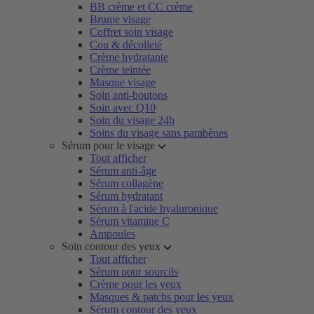
BB crème et CC crème
Brume visage
Coffret soin visage
Cou & décolleté
Crème hydratante
Crème teintée
Masque visage
Soin anti-boutons
Soin avec Q10
Soin du visage 24h
Soins du visage sans parabènes
Sérum pour le visage
Tout afficher
Sérum anti-âge
Sérum collagène
Sérum hydratant
Sérum à l'acide hyaluronique
Sérum vitamine C
Ampoules
Soin contour des yeux
Tout afficher
Sérum pour sourcils
Crème pour les yeux
Masques & patchs pour les yeux
Sérum contour des yeux