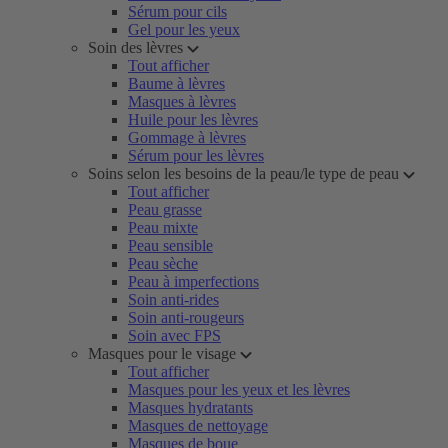
Sérum pour cils
Gel pour les yeux
Soin des lèvres
Tout afficher
Baume à lèvres
Masques à lèvres
Huile pour les lèvres
Gommage à lèvres
Sérum pour les lèvres
Soins selon les besoins de la peau/le type de peau
Tout afficher
Peau grasse
Peau mixte
Peau sensible
Peau sèche
Peau à imperfections
Soin anti-rides
Soin anti-rougeurs
Soin avec FPS
Masques pour le visage
Tout afficher
Masques pour les yeux et les lèvres
Masques hydratants
Masques de nettoyage
Masques de boue