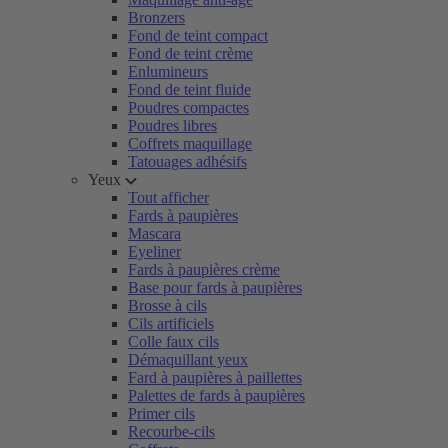
Bronzers
Fond de teint compact
Fond de teint crème
Enlumineurs
Fond de teint fluide
Poudres compactes
Poudres libres
Coffrets maquillage
Tatouages adhésifs
Yeux
Tout afficher
Fards à paupières
Mascara
Eyeliner
Fards à paupières crème
Base pour fards à paupières
Brosse à cils
Cils artificiels
Colle faux cils
Démaquillant yeux
Fard à paupières à paillettes
Palettes de fards à paupières
Primer cils
Recourbe-cils