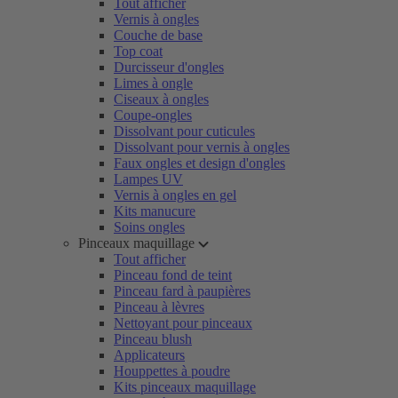
Tout afficher
Vernis à ongles
Couche de base
Top coat
Durcisseur d'ongles
Limes à ongle
Ciseaux à ongles
Coupe-ongles
Dissolvant pour cuticules
Dissolvant pour vernis à ongles
Faux ongles et design d'ongles
Lampes UV
Vernis à ongles en gel
Kits manucure
Soins ongles
Pinceaux maquillage
Tout afficher
Pinceau fond de teint
Pinceau fard à paupières
Pinceau à lèvres
Nettoyant pour pinceaux
Pinceau blush
Applicateurs
Houppettes à poudre
Kits pinceaux maquillage