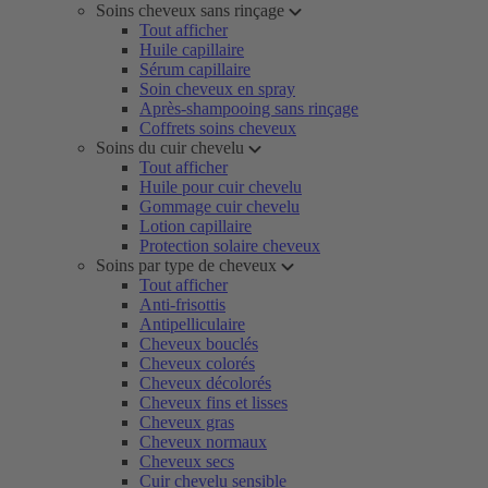
Soins cheveux sans rinçage
Tout afficher
Huile capillaire
Sérum capillaire
Soin cheveux en spray
Après-shampooing sans rinçage
Coffrets soins cheveux
Soins du cuir chevelu
Tout afficher
Huile pour cuir chevelu
Gommage cuir chevelu
Lotion capillaire
Protection solaire cheveux
Soins par type de cheveux
Tout afficher
Anti-frisottis
Antipelliculaire
Cheveux bouclés
Cheveux colorés
Cheveux décolorés
Cheveux fins et lisses
Cheveux gras
Cheveux normaux
Cheveux secs
Cuir chevelu sensible