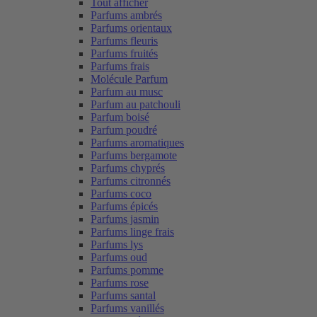
Tout afficher
Parfums ambrés
Parfums orientaux
Parfums fleuris
Parfums fruités
Parfums frais
Molécule Parfum
Parfum au musc
Parfum au patchouli
Parfum boisé
Parfum poudré
Parfums aromatiques
Parfums bergamote
Parfums chyprés
Parfums citronnés
Parfums coco
Parfums épicés
Parfums jasmin
Parfums linge frais
Parfums lys
Parfums oud
Parfums pomme
Parfums rose
Parfums santal
Parfums vanillés