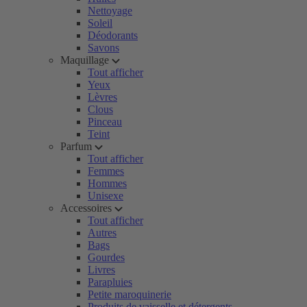
Nettoyage
Soleil
Déodorants
Savons
Maquillage
Tout afficher
Yeux
Lèvres
Clous
Pinceau
Teint
Parfum
Tout afficher
Femmes
Hommes
Unisexe
Accessoires
Tout afficher
Autres
Bags
Gourdes
Livres
Parapluies
Petite maroquinerie
Produits de vaisselle et détergents