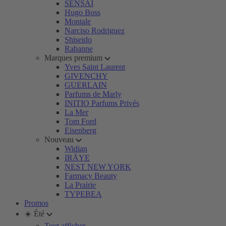
SENSAI
Hugo Boss
Montale
Narciso Rodriguez
Shiseido
Rabanne
Marques premium
Yves Saint Laurent
GIVENCHY
GUERLAIN
Parfums de Marly
INITIO Parfums Privés
La Mer
Tom Ford
Eisenberg
Nouveau
Widian
IRÄYE
NEST NEW YORK
Farmacy Beauty
La Prairie
TYPEBEA
Promos
☀️ Été
Tout afficher