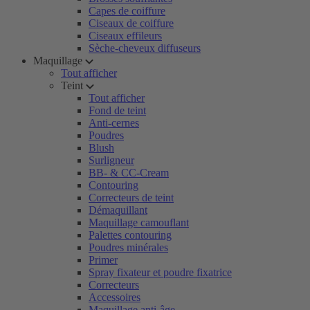
Capes de coiffure
Ciseaux de coiffure
Ciseaux effileurs
Sèche-cheveux diffuseurs
Maquillage
Tout afficher
Teint
Tout afficher
Fond de teint
Anti-cernes
Poudres
Blush
Surligneur
BB- & CC-Cream
Contouring
Correcteurs de teint
Démaquillant
Maquillage camouflant
Palettes contouring
Poudres minérales
Primer
Spray fixateur et poudre fixatrice
Correcteurs
Accessoires
Maquillage anti-âge