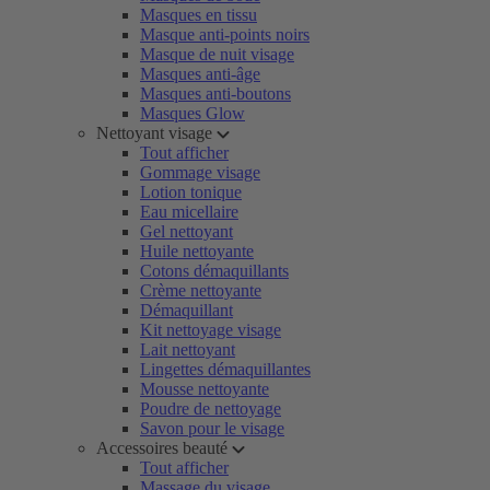
Masques en tissu
Masque anti-points noirs
Masque de nuit visage
Masques anti-âge
Masques anti-boutons
Masques Glow
Nettoyant visage
Tout afficher
Gommage visage
Lotion tonique
Eau micellaire
Gel nettoyant
Huile nettoyante
Cotons démaquillants
Crème nettoyante
Démaquillant
Kit nettoyage visage
Lait nettoyant
Lingettes démaquillantes
Mousse nettoyante
Poudre de nettoyage
Savon pour le visage
Accessoires beauté
Tout afficher
Massage du visage