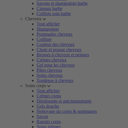
Savons et shampoings barbe
Ciseaux barbe
Coffrets soin barbe
Cheveux
Tout afficher
Shampoings
Pommades cheveux
Coiffure
Couleur des cheveux
Chute et pousse cheveux
Brosses à cheveux et peignes
Crèmes cheveux
Gel pour les cheveux
Pâtes cheveux
Soins cheveux
Tondeuse à cheveux
Soins corps
Tout afficher
Crèmes corps
Déodorants et anti-transpirants
Gels douche
Nettoyage du corps & gommages
Savon
Rasoirs corps
Soins intimes