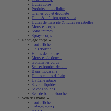
Huiles corps
Produits anti-cellulite
Crèmes cou et décolleté
Huile & infusion pour sauna
Huiles de massage & huiles essentielles
Mousses corps
Soins intimes
Sprays corps
Nettoyage corps
Tout afficher
Gels douche
Huiles de douche
Mousses de douche
Gommages corps
Sels et bombes de bain
Bains moussants
Huiles et laits de bain
Hygiène intime
Savons liquides
Savons solides
Sets de bain et douche
Soin des mains
Tout afficher
Crèmes mains