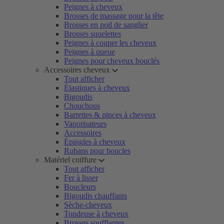
Peignes à cheveux
Brosses de massage pour la tête
Brosses en poil de sanglier
Brosses squelettes
Peignes à couper les cheveux
Peignes à queue
Peignes pour cheveux bouclés
Accessoires cheveux
Tout afficher
Élastiques à cheveux
Bigoudis
Chouchous
Barrettes & pinces à cheveux
Vaporisateurs
Accessoires
Épingles à cheveux
Rubans pour boucles
Matériel coiffure
Tout afficher
Fer à lisser
Boucleurs
Bigoudis chauffants
Sèche-cheveux
Tondeuse à cheveux
Brosses soufflantes