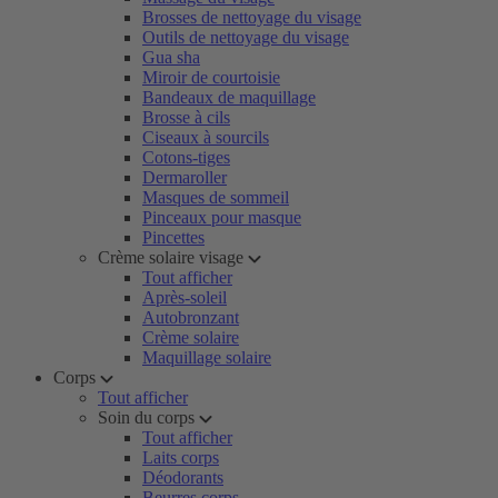
Brosses de nettoyage du visage
Outils de nettoyage du visage
Gua sha
Miroir de courtoisie
Bandeaux de maquillage
Brosse à cils
Ciseaux à sourcils
Cotons-tiges
Dermaroller
Masques de sommeil
Pinceaux pour masque
Pincettes
Crème solaire visage
Tout afficher
Après-soleil
Autobronzant
Crème solaire
Maquillage solaire
Corps
Tout afficher
Soin du corps
Tout afficher
Laits corps
Déodorants
Beurres corps