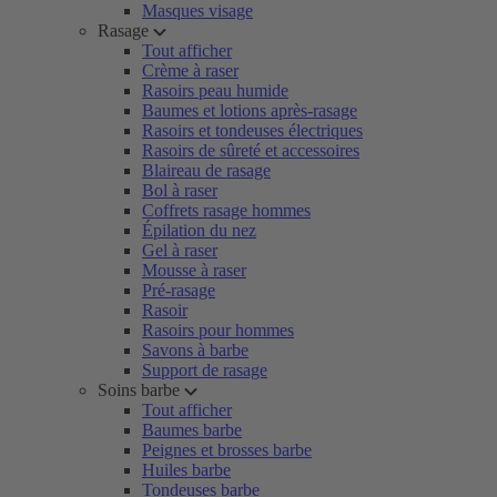
Masques visage
Rasage
Tout afficher
Crème à raser
Rasoirs peau humide
Baumes et lotions après-rasage
Rasoirs et tondeuses électriques
Rasoirs de sûreté et accessoires
Blaireau de rasage
Bol à raser
Coffrets rasage hommes
Épilation du nez
Gel à raser
Mousse à raser
Pré-rasage
Rasoir
Rasoirs pour hommes
Savons à barbe
Support de rasage
Soins barbe
Tout afficher
Baumes barbe
Peignes et brosses barbe
Huiles barbe
Tondeuses barbe