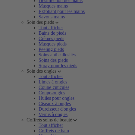
Désinfection des mains
Masques mains
Exfoliant pour les mains
Savons mains
Soin des pieds
Tout afficher
Bains de pieds
Crèmes pieds
Masques pieds
Peeling pieds
Soins anti callosités
Soins des pieds
Spray pour les pieds
Soin des ongles
Tout afficher
Limes à ongles
Coupe-cuticules
Coupe-ongles
Huiles pour ongles
Ciseaux à ongles
Durcisseur d'ongles
Vernis à ongles
Coffrets soins de beauté
Tout afficher
Coffrets de bain