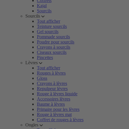
Coffrets
Kajal
Sourcils
Sourcils
Tout afficher
Teinture sourcils
Gel sourcils
Pommade sourcils
Poudre pour sourcils
Crayons à sourcils
Ciseaux sourcils
Pincettes
Lèvres
Tout afficher
Rouges à lèvres
Gloss
Crayons à lèvres
Repulpeur lèvres
Rouge à lèvres liquide
Accessoires lèvres
Baume à lèvres
Primaire pour les lèvres
Rouge à lèvres mat
Coffret de rouges à lèvres
Ongles