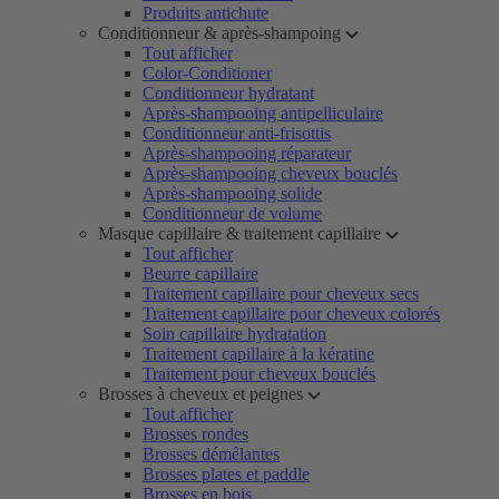
Produits antichute
Conditionneur & après-shampoing
Tout afficher
Color-Conditioner
Conditionneur hydratant
Après-shampooing antipelliculaire
Conditionneur anti-frisottis
Après-shampooing réparateur
Après-shampooing cheveux bouclés
Après-shampooing solide
Conditionneur de volume
Masque capillaire & traitement capillaire
Tout afficher
Beurre capillaire
Traitement capillaire pour cheveux secs
Traitement capillaire pour cheveux colorés
Soin capillaire hydratation
Traitement capillaire à la kératine
Traitement pour cheveux bouclés
Brosses à cheveux et peignes
Tout afficher
Brosses rondes
Brosses démêlantes
Brosses plates et paddle
Brosses en bois