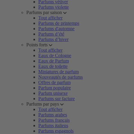
Parfums vétiver
Parfums violette
Parfums par saison
Tout afficher
Parfums de printemps
Parfums d'automne
Parfums d’été
Parfums d’hiver
Points forts
Tout afficher
Eaux de Cologne
Eaux de Parfum
Eaux de toilette
Miniatures de parfum
Nouveautés de parfums
Offres de parfum
Parfum populaire
Parfum unisexe
Parfums sur facture
Parfums par pays
Tout afficher
Parfums arabes
Parfums français
Parfums italiens
Parfums espagnols