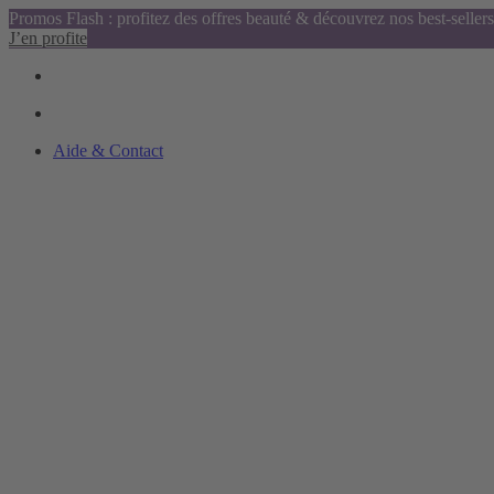
Promos Flash : profitez des offres beauté & découvrez nos best-sellers
J’en profite
Aide & Contact