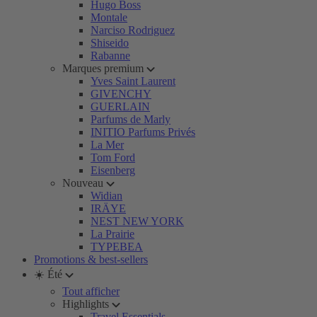
Hugo Boss
Montale
Narciso Rodriguez
Shiseido
Rabanne
Marques premium
Yves Saint Laurent
GIVENCHY
GUERLAIN
Parfums de Marly
INITIO Parfums Privés
La Mer
Tom Ford
Eisenberg
Nouveau
Widian
IRÄYE
NEST NEW YORK
La Prairie
TYPEBEA
Promotions & best-sellers
☀️ Été
Tout afficher
Highlights
Travel Essentials