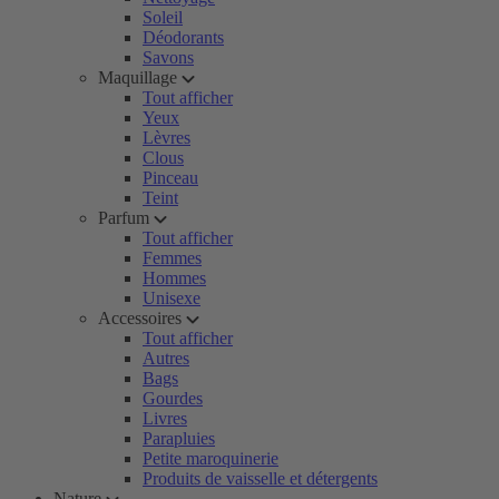
Soleil
Déodorants
Savons
Maquillage
Tout afficher
Yeux
Lèvres
Clous
Pinceau
Teint
Parfum
Tout afficher
Femmes
Hommes
Unisexe
Accessoires
Tout afficher
Autres
Bags
Gourdes
Livres
Parapluies
Petite maroquinerie
Produits de vaisselle et détergents
Nature