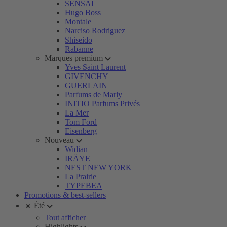
SENSAI
Hugo Boss
Montale
Narciso Rodriguez
Shiseido
Rabanne
Marques premium
Yves Saint Laurent
GIVENCHY
GUERLAIN
Parfums de Marly
INITIO Parfums Privés
La Mer
Tom Ford
Eisenberg
Nouveau
Widian
IRÄYE
NEST NEW YORK
La Prairie
TYPEBEA
Promotions & best-sellers
☀️ Été
Tout afficher
Highlights