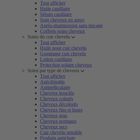
Tout afficher
Huile capillaire
Sérum capillaire
Soin cheveux en spray
Après-shampooing sans rinçage
Coffrets soins cheveux
Soins du cuir chevelu
Tout afficher
Huile pour cuir chevelu
Gommage cuir chevelu
Lotion capillaire
Protection solaire cheveux
Soins par type de cheveux
Tout afficher
Anti-frisottis
Antipelliculaire
Cheveux bouclés
Cheveux colorés
Cheveux décolorés
Cheveux fins et lisses
Cheveux gras
Cheveux normaux
Cheveux secs
Cuir chevelu sensible
Produits antichute