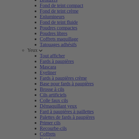
Fond de teint compact
Fond de teint crème
Enlumineurs
Fond de teint fluide
Poudres compactes
Poudres libres
Coffrets maquillage
Tatouages adhésifs
Yeux
Tout afficher
Fards à paupières
Mascara
Eyeliner
Fards à paupières crème
Base pour fards à paupières
Brosse à cils
Cils artificiels
Colle faux cils
Démaquillant yeux
Fard à paupières à paillettes
Palettes de fards à paupières
Primer cils
Recourbe-cils
Coffrets