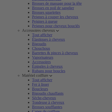
Brosses de massage pour la tête
Brosses en poil de sanglier
Brosses squelettes
Peignes à couper les cheveux
Peignes à queue
Peignes pour cheveux bouclés
Accessoires cheveux
Tout afficher
Élastiques à cheveux
Bigoudis
Chouchous
Barrettes & pinces à cheveux
Vaporisateurs
Accessoires
Épingles à cheveux
Rubans pour boucles
Matériel coiffure
Tout afficher
Fer à lisser
Boucleurs
Bigoudis chauffants
Sèche-cheveux
Tondeuse à cheveux
Brosses soufflantes
Capes de coiffure