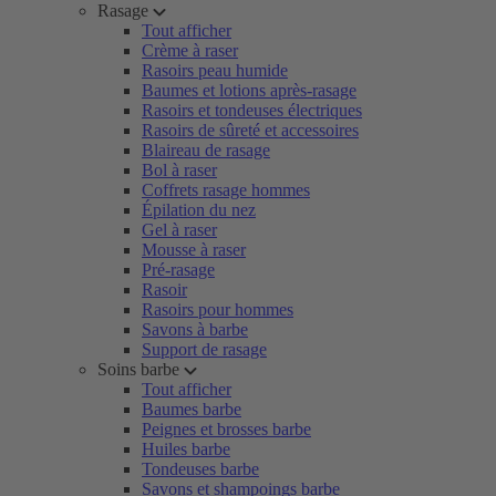
Rasage
Tout afficher
Crème à raser
Rasoirs peau humide
Baumes et lotions après-rasage
Rasoirs et tondeuses électriques
Rasoirs de sûreté et accessoires
Blaireau de rasage
Bol à raser
Coffrets rasage hommes
Épilation du nez
Gel à raser
Mousse à raser
Pré-rasage
Rasoir
Rasoirs pour hommes
Savons à barbe
Support de rasage
Soins barbe
Tout afficher
Baumes barbe
Peignes et brosses barbe
Huiles barbe
Tondeuses barbe
Savons et shampoings barbe