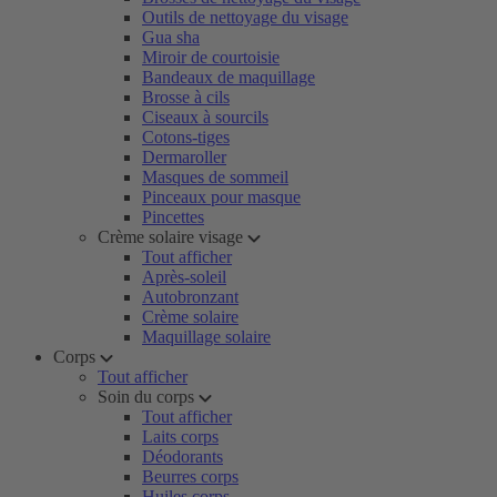
Outils de nettoyage du visage
Gua sha
Miroir de courtoisie
Bandeaux de maquillage
Brosse à cils
Ciseaux à sourcils
Cotons-tiges
Dermaroller
Masques de sommeil
Pinceaux pour masque
Pincettes
Crème solaire visage
Tout afficher
Après-soleil
Autobronzant
Crème solaire
Maquillage solaire
Corps
Tout afficher
Soin du corps
Tout afficher
Laits corps
Déodorants
Beurres corps
Huiles corps