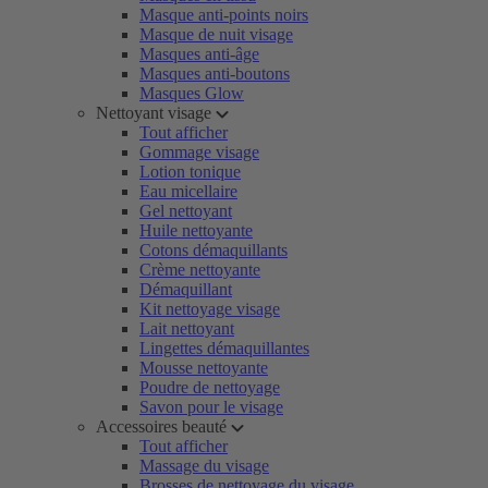
Masque anti-points noirs
Masque de nuit visage
Masques anti-âge
Masques anti-boutons
Masques Glow
Nettoyant visage
Tout afficher
Gommage visage
Lotion tonique
Eau micellaire
Gel nettoyant
Huile nettoyante
Cotons démaquillants
Crème nettoyante
Démaquillant
Kit nettoyage visage
Lait nettoyant
Lingettes démaquillantes
Mousse nettoyante
Poudre de nettoyage
Savon pour le visage
Accessoires beauté
Tout afficher
Massage du visage
Brosses de nettoyage du visage