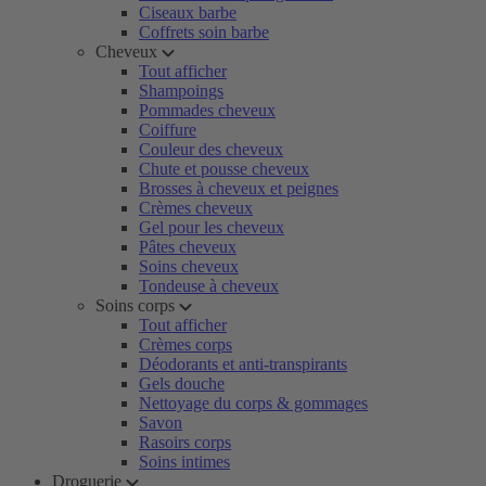
Ciseaux barbe
Coffrets soin barbe
Cheveux
Tout afficher
Shampoings
Pommades cheveux
Coiffure
Couleur des cheveux
Chute et pousse cheveux
Brosses à cheveux et peignes
Crèmes cheveux
Gel pour les cheveux
Pâtes cheveux
Soins cheveux
Tondeuse à cheveux
Soins corps
Tout afficher
Crèmes corps
Déodorants et anti-transpirants
Gels douche
Nettoyage du corps & gommages
Savon
Rasoirs corps
Soins intimes
Droguerie