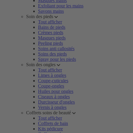
Masques mains
Exfoliant pour les mains
Savons mains
Soin des pieds
Tout afficher
Bains de pieds
Crèmes pieds
Masques pieds
Peeling pieds
Soins anti callosités
Soins des pieds
Spray pour les pieds
Soin des ongles
Tout afficher
Limes à ongles
Coupe-cuticules
Coupe-ongles
Huiles pour ongles
Ciseaux à ongles
Durcisseur d'ongles
Vernis à ongles
Coffrets soins de beauté
Tout afficher
Coffrets de bain
Kits pédicure