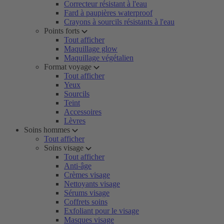
Correcteur résistant à l'eau
Fard à paupières waterproof
Crayons à sourcils résistants à l'eau
Points forts
Tout afficher
Maquillage glow
Maquillage végétalien
Format voyage
Tout afficher
Yeux
Sourcils
Teint
Accessoires
Lèvres
Soins hommes
Tout afficher
Soins visage
Tout afficher
Anti-âge
Crèmes visage
Nettoyants visage
Sérums visage
Coffrets soins
Exfoliant pour le visage
Masques visage