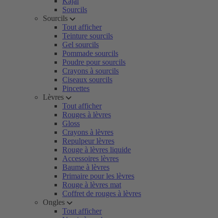
Kajal
Sourcils
Sourcils
Tout afficher
Teinture sourcils
Gel sourcils
Pommade sourcils
Poudre pour sourcils
Crayons à sourcils
Ciseaux sourcils
Pincettes
Lèvres
Tout afficher
Rouges à lèvres
Gloss
Crayons à lèvres
Repulpeur lèvres
Rouge à lèvres liquide
Accessoires lèvres
Baume à lèvres
Primaire pour les lèvres
Rouge à lèvres mat
Coffret de rouges à lèvres
Ongles
Tout afficher