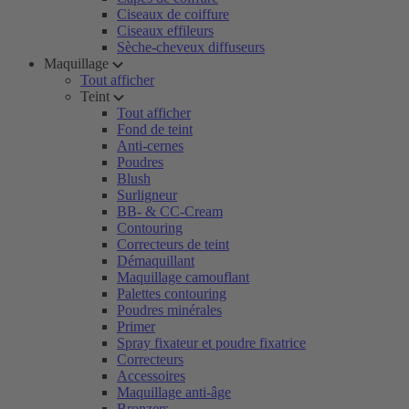
Ciseaux de coiffure
Ciseaux effileurs
Sèche-cheveux diffuseurs
Maquillage
Tout afficher
Teint
Tout afficher
Fond de teint
Anti-cernes
Poudres
Blush
Surligneur
BB- & CC-Cream
Contouring
Correcteurs de teint
Démaquillant
Maquillage camouflant
Palettes contouring
Poudres minérales
Primer
Spray fixateur et poudre fixatrice
Correcteurs
Accessoires
Maquillage anti-âge
Bronzers