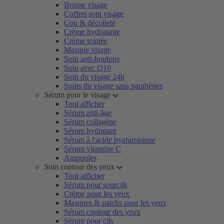
Brume visage
Coffret soin visage
Cou & décolleté
Crème hydratante
Crème teintée
Masque visage
Soin anti-boutons
Soin avec Q10
Soin du visage 24h
Soins du visage sans parabènes
Sérum pour le visage
Tout afficher
Sérum anti-âge
Sérum collagène
Sérum hydratant
Sérum à l'acide hyaluronique
Sérum vitamine C
Ampoules
Soin contour des yeux
Tout afficher
Sérum pour sourcils
Crème pour les yeux
Masques & patchs pour les yeux
Sérum contour des yeux
Sérum pour cils