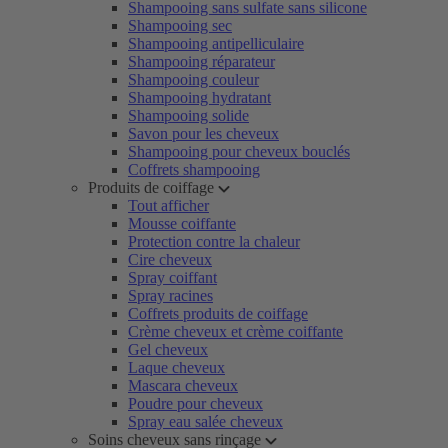
Shampooing sans sulfate sans silicone
Shampooing sec
Shampooing antipelliculaire
Shampooing réparateur
Shampooing couleur
Shampooing hydratant
Shampooing solide
Savon pour les cheveux
Shampooing pour cheveux bouclés
Coffrets shampooing
Produits de coiffage
Tout afficher
Mousse coiffante
Protection contre la chaleur
Cire cheveux
Spray coiffant
Spray racines
Coffrets produits de coiffage
Crème cheveux et crème coiffante
Gel cheveux
Laque cheveux
Mascara cheveux
Poudre pour cheveux
Spray eau salée cheveux
Soins cheveux sans rinçage