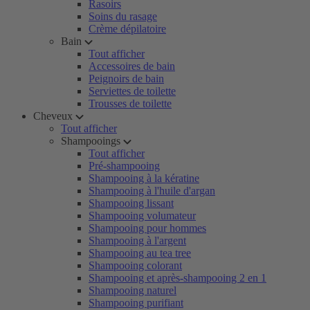
Rasoirs
Soins du rasage
Crème dépilatoire
Bain
Tout afficher
Accessoires de bain
Peignoirs de bain
Serviettes de toilette
Trousses de toilette
Cheveux
Tout afficher
Shampooings
Tout afficher
Pré-shampooing
Shampooing à la kératine
Shampooing à l'huile d'argan
Shampooing lissant
Shampooing volumateur
Shampooing pour hommes
Shampooing à l'argent
Shampooing au tea tree
Shampooing colorant
Shampooing et après-shampooing 2 en 1
Shampooing naturel
Shampooing purifiant