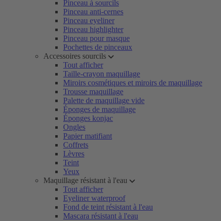
Pinceau à sourcils
Pinceau anti-cernes
Pinceau eyeliner
Pinceau highlighter
Pinceau pour masque
Pochettes de pinceaux
Accessoires sourcils
Tout afficher
Taille-crayon maquillage
Miroirs cosmétiques et miroirs de maquillage
Trousse maquillage
Palette de maquillage vide
Éponges de maquillage
Éponges konjac
Ongles
Papier matifiant
Coffrets
Lèvres
Teint
Yeux
Maquillage résistant à l'eau
Tout afficher
Eyeliner waterproof
Fond de teint résistant à l'eau
Mascara résistant à l'eau