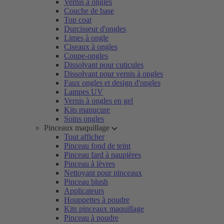
Vernis à ongles
Couche de base
Top coat
Durcisseur d'ongles
Limes à ongle
Ciseaux à ongles
Coupe-ongles
Dissolvant pour cuticules
Dissolvant pour vernis à ongles
Faux ongles et design d'ongles
Lampes UV
Vernis à ongles en gel
Kits manucure
Soins ongles
Pinceaux maquillage
Tout afficher
Pinceau fond de teint
Pinceau fard à paupières
Pinceau à lèvres
Nettoyant pour pinceaux
Pinceau blush
Applicateurs
Houppettes à poudre
Kits pinceaux maquillage
Pinceau à poudre