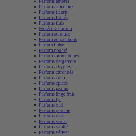
Parfums ambrés
Parfums orientaux
Parfums fleuris
Parfums fruités
Parfums frais
Molécule Parfum
Parfum au musc
Parfum au patchouli
Parfum boisé
Parfum poudré
Parfums aromatiques
Parfums bergamote
Parfums chyprés
Parfums citronnés
Parfums coco
Parfums épicés
Parfums jasmin
Parfums linge frais
Parfums lys
Parfums oud
Parfums pomme
Parfums rose
Parfums santal
Parfums vanillés
Parfums vétiver