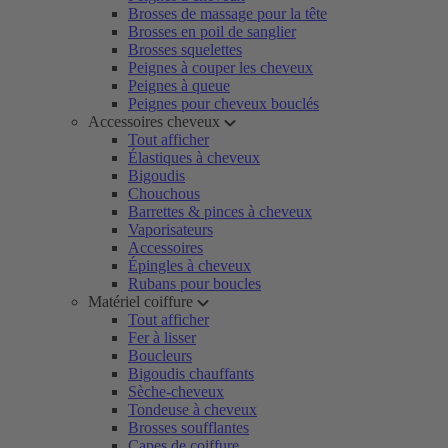
Brosses de massage pour la tête
Brosses en poil de sanglier
Brosses squelettes
Peignes à couper les cheveux
Peignes à queue
Peignes pour cheveux bouclés
Accessoires cheveux
Tout afficher
Élastiques à cheveux
Bigoudis
Chouchous
Barrettes & pinces à cheveux
Vaporisateurs
Accessoires
Épingles à cheveux
Rubans pour boucles
Matériel coiffure
Tout afficher
Fer à lisser
Boucleurs
Bigoudis chauffants
Sèche-cheveux
Tondeuse à cheveux
Brosses soufflantes
Capes de coiffure