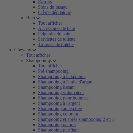
Rasoirs
Soins du rasage
Crème dépilatoire
Bain
Tout afficher
Accessoires de bain
Peignoirs de bain
Serviettes de toilette
Trousses de toilette
Cheveux
Tout afficher
Shampooings
Tout afficher
Pré-shampooing
Shampooing à la kératine
Shampooing à l'huile d'argan
Shampooing lissant
Shampooing volumateur
Shampooing pour hommes
Shampooing à l'argent
Shampooing au tea tree
Shampooing colorant
Shampooing et après-shampooing 2 en 1
Shampooing naturel
Shampooing purifiant