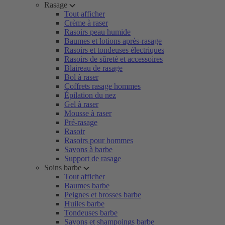
Rasage
Tout afficher
Crème à raser
Rasoirs peau humide
Baumes et lotions après-rasage
Rasoirs et tondeuses électriques
Rasoirs de sûreté et accessoires
Blaireau de rasage
Bol à raser
Coffrets rasage hommes
Épilation du nez
Gel à raser
Mousse à raser
Pré-rasage
Rasoir
Rasoirs pour hommes
Savons à barbe
Support de rasage
Soins barbe
Tout afficher
Baumes barbe
Peignes et brosses barbe
Huiles barbe
Tondeuses barbe
Savons et shampoings barbe