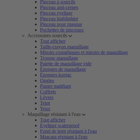
Pinceau à sourcils
Pinceau anti-cernes
Pinceau eyeliner
Pinceau highlighter
Pinceau pour masque
Pochettes de pinceaux
Accessoires sourcils
Tout afficher
Taille-crayon maquillage
Miroirs cosmétiques et miroirs de maquillage
Trousse maquillage
Palette de maquillage vide
Éponges de maquillage
Éponges konjac
Ongles
Papier matifiant
Coffrets
Lèvres
Teint
Yeux
Maquillage résistant à l'eau
Tout afficher
Eyeliner waterproof
Fond de teint résistant à l'eau
Mascara résistant à l'eau