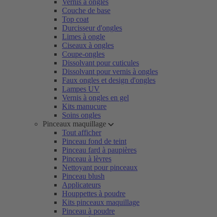
Vernis à ongles
Couche de base
Top coat
Durcisseur d'ongles
Limes à ongle
Ciseaux à ongles
Coupe-ongles
Dissolvant pour cuticules
Dissolvant pour vernis à ongles
Faux ongles et design d'ongles
Lampes UV
Vernis à ongles en gel
Kits manucure
Soins ongles
Pinceaux maquillage
Tout afficher
Pinceau fond de teint
Pinceau fard à paupières
Pinceau à lèvres
Nettoyant pour pinceaux
Pinceau blush
Applicateurs
Houppettes à poudre
Kits pinceaux maquillage
Pinceau à poudre