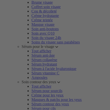
Brume visage
Coffret soin visage
Cou & décolleté
Crème hydratante
Crème teintée
Masque visage
Soin anti-boutons
Soin avec Q10
Soin du visage 24h
Soins du visage sans parabènes
Sérum pour le visage
Tout afficher
Sérum anti-âge
Sérum collagène
Sérum hydratant
Sérum à l'acide hyaluronique
Sérum vitamine C
Ampoules
Soin contour des yeux
Tout afficher
Sérum pour sourcils
Crème pour les yeux
Masques & patchs pour les yeux
Sérum contour des yeux
Sérum pour cils