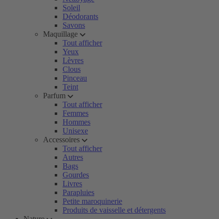
Soleil
Déodorants
Savons
Maquillage
Tout afficher
Yeux
Lèvres
Clous
Pinceau
Teint
Parfum
Tout afficher
Femmes
Hommes
Unisexe
Accessoires
Tout afficher
Autres
Bags
Gourdes
Livres
Parapluies
Petite maroquinerie
Produits de vaisselle et détergents
Nature