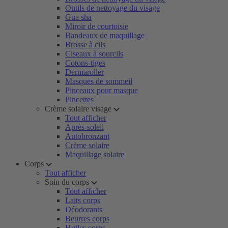
Outils de nettoyage du visage
Gua sha
Miroir de courtoisie
Bandeaux de maquillage
Brosse à cils
Ciseaux à sourcils
Cotons-tiges
Dermaroller
Masques de sommeil
Pinceaux pour masque
Pincettes
Crème solaire visage
Tout afficher
Après-soleil
Autobronzant
Crème solaire
Maquillage solaire
Corps
Tout afficher
Soin du corps
Tout afficher
Laits corps
Déodorants
Beurres corps
Huiles corps