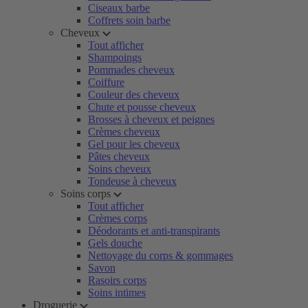
Ciseaux barbe
Coffrets soin barbe
Cheveux
Tout afficher
Shampoings
Pommades cheveux
Coiffure
Couleur des cheveux
Chute et pousse cheveux
Brosses à cheveux et peignes
Crèmes cheveux
Gel pour les cheveux
Pâtes cheveux
Soins cheveux
Tondeuse à cheveux
Soins corps
Tout afficher
Crèmes corps
Déodorants et anti-transpirants
Gels douche
Nettoyage du corps & gommages
Savon
Rasoirs corps
Soins intimes
Droguerie