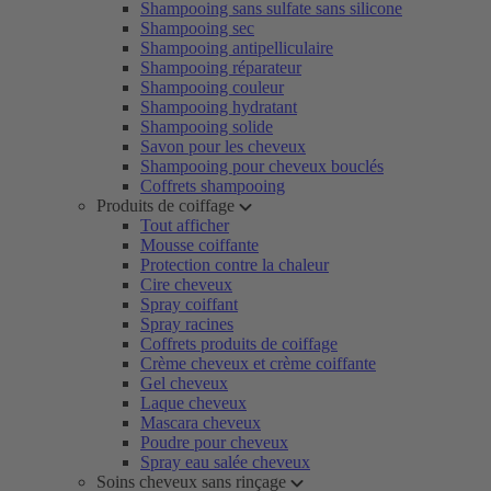
Shampooing sans sulfate sans silicone
Shampooing sec
Shampooing antipelliculaire
Shampooing réparateur
Shampooing couleur
Shampooing hydratant
Shampooing solide
Savon pour les cheveux
Shampooing pour cheveux bouclés
Coffrets shampooing
Produits de coiffage
Tout afficher
Mousse coiffante
Protection contre la chaleur
Cire cheveux
Spray coiffant
Spray racines
Coffrets produits de coiffage
Crème cheveux et crème coiffante
Gel cheveux
Laque cheveux
Mascara cheveux
Poudre pour cheveux
Spray eau salée cheveux
Soins cheveux sans rinçage