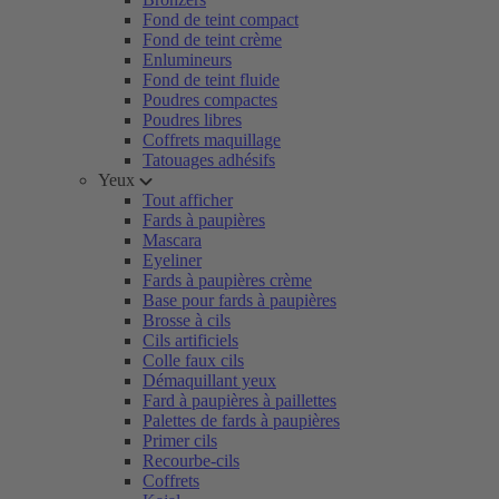
Fond de teint compact
Fond de teint crème
Enlumineurs
Fond de teint fluide
Poudres compactes
Poudres libres
Coffrets maquillage
Tatouages adhésifs
Yeux
Tout afficher
Fards à paupières
Mascara
Eyeliner
Fards à paupières crème
Base pour fards à paupières
Brosse à cils
Cils artificiels
Colle faux cils
Démaquillant yeux
Fard à paupières à paillettes
Palettes de fards à paupières
Primer cils
Recourbe-cils
Coffrets