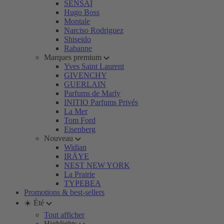
SENSAI
Hugo Boss
Montale
Narciso Rodriguez
Shiseido
Rabanne
Marques premium
Yves Saint Laurent
GIVENCHY
GUERLAIN
Parfums de Marly
INITIO Parfums Privés
La Mer
Tom Ford
Eisenberg
Nouveau
Widian
IRÄYE
NEST NEW YORK
La Prairie
TYPEBEA
Promotions & best-sellers
☀️ Été
Tout afficher
Highlights