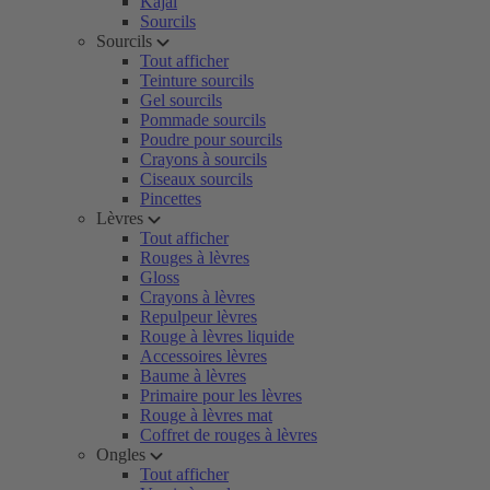
Kajal
Sourcils
Sourcils
Tout afficher
Teinture sourcils
Gel sourcils
Pommade sourcils
Poudre pour sourcils
Crayons à sourcils
Ciseaux sourcils
Pincettes
Lèvres
Tout afficher
Rouges à lèvres
Gloss
Crayons à lèvres
Repulpeur lèvres
Rouge à lèvres liquide
Accessoires lèvres
Baume à lèvres
Primaire pour les lèvres
Rouge à lèvres mat
Coffret de rouges à lèvres
Ongles
Tout afficher