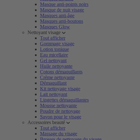
Masque anti-points noirs
Masque de nuit visage
Masques anti-âge
Masques anti-boutons
Masques Glow
Nettoyant visage
Tout afficher
Gommage visage
Lotion tonique
Eau micellaire
Gel nettoyant
Huile nettoyante
Cotons démaquillants
Crème nettoyante
Démaquillant
Kit nettoyage visage
Lait nettoyant
Lingettes démaquillantes
Mousse nettoyante
Poudre de nettoyage
Savon pour le visage
Accessoires beauté
Tout afficher
Massage du visage
Brosses de nettoyage du visage