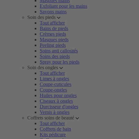
Masques mains
Exfoliant pour les mains
Savons mains
Soin des pieds
Tout afficher
Bains de pieds
Crèmes pieds
Masques pieds
Peeling pieds
Soins anti callosités
Soins des pieds
Spray pour les pieds
Soin des ongles
Tout afficher
Limes à ongles
Coupe-cuticules
Coupe-ongles
Huiles pour ongles
Ciseaux à ongles
Durcisseur d'ongles
Vernis à ongles
Coffrets soins de beauté
Tout afficher
Coffrets de bain
Kits pédicure