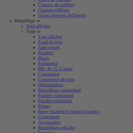
Ciseaux de coiffure
Ciseaux effileurs
Sèche-cheveux diffuseurs
Maquillage
Tout afficher
Teint
Tout afficher
Fond de teint
Anti-cernes
Poudres
Blush
Surligneur
BB- & CC-Cream
Contouring
Correcteurs de teint
Démaquillant
Maquillage camouflant
Palettes contouring
Poudres minérales
Primer
Spray fixateur et poudre fixatrice
Correcteurs
Accessoires
Maquillage anti-âge
Bronzers