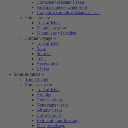
Correcteur résistant à l'eau
Fard à paupières waterproof
Crayons à sourcils résistants à l'eau
Points forts
Tout afficher
Maquillage glow
Maquillage végétalien
Format voyage
Tout afficher
Yeux
Sourcils
Teint
Accessoires
Lèvres
Soins hommes
Tout afficher
Soins visage
Tout afficher
Anti-âge
Crèmes visage
Nettoyants visage
Sérums visage
Coffrets soins
Exfoliant pour le visage
Masques visage