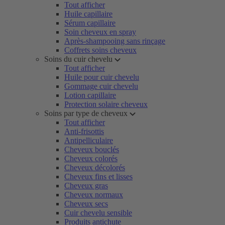
Tout afficher
Huile capillaire
Sérum capillaire
Soin cheveux en spray
Après-shampooing sans rinçage
Coffrets soins cheveux
Soins du cuir chevelu
Tout afficher
Huile pour cuir chevelu
Gommage cuir chevelu
Lotion capillaire
Protection solaire cheveux
Soins par type de cheveux
Tout afficher
Anti-frisottis
Antipelliculaire
Cheveux bouclés
Cheveux colorés
Cheveux décolorés
Cheveux fins et lisses
Cheveux gras
Cheveux normaux
Cheveux secs
Cuir chevelu sensible
Produits antichute