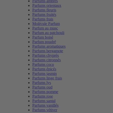
Parfums ambrés
Parfums orientaux
Parfums fleuris
Parfums fruités
Parfums frais
Molécule Parfum
Parfum au musc
Parfum au patchouli
Parfum boisé
Parfum poudré
Parfums aromatiques
Parfums bergamote
Parfums chyprés
Parfums citronnés
Parfums coco
Parfums épicés
Parfums jasmin
Parfums linge frais
Parfums lys
Parfums oud
Parfums pomme
Parfums rose
Parfums santal
Parfums vanillés
Parfums vétiver