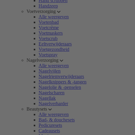
Hand scrubben
Handzeep
Voetverzorging
Alle weergeven
Voetenbad
Voetcrème
Voetmaskers
Voetscrub
Eeltverwijderaars
Voetgezondheid
Voetspray
Nagelverzorging
Alle weergeven
Nagelvijlen
Nagelriemverwijderaars
Nagelknippers & -tangen
Nagelolie & -penselen
Nagelscharen
Nagellak
Nagelverharder
Beautysets
Alle weergeven
Bad- & douchesets
Pedicuresets
Cadeausets