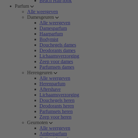
Beach Hair-look
Parfum
Alle weergeven
Damesgeuren
Alle weergeven
Damesparfum
Haarparfum
Bodymist
Douchegels dames
Deodorants dames
Lichaamsverzorging
Zeep voor dames
Parfumsets dames
Herengeuren
Alle weergeven
Herenparfum
Aftershave
Lichaamsverzorging
Douchegels heren
Deodorants heren
Parfumsets heren
Zeep voor heren
Geurnoten
Alle weergeven
Amberparfum