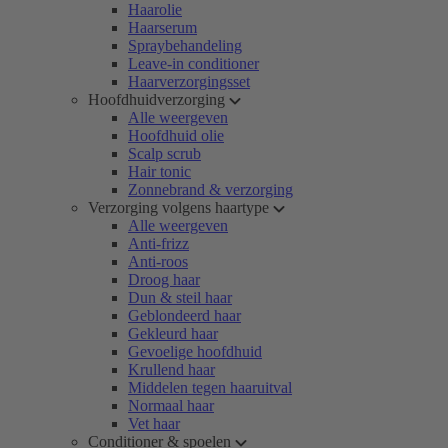
Haarolie
Haarserum
Spraybehandeling
Leave-in conditioner
Haarverzorgingsset
Hoofdhuidverzorging
Alle weergeven
Hoofdhuid olie
Scalp scrub
Hair tonic
Zonnebrand & verzorging
Verzorging volgens haartype
Alle weergeven
Anti-frizz
Anti-roos
Droog haar
Dun & steil haar
Geblondeerd haar
Gekleurd haar
Gevoelige hoofdhuid
Krullend haar
Middelen tegen haaruitval
Normaal haar
Vet haar
Conditioner & spoelen