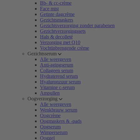
Bb- & cc-crème
Face mist
Getinte dagcrème
Gezichtsmaskers
Gezichtsverzorging zonder parabenen
Gezichtverzorgingssets
Hals & decolleté
Verzorging met Q10
Vochtinbrengende crème
Gezichtsserum
Alle weergeven
Anti-agingserum
Collageen serum
Hydraterend serum
Hyaluronzuur serum
Vitamine c-serum
Ampullen
Oogverzorging
Alle weergeven
Wenkbrauw serum
Oogcrème
Oogmaskers & -pads
Oogserum
Wimperserum
Ooggel