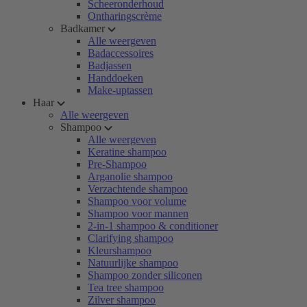
Scheeronderhoud
Ontharingscrème
Badkamer
Alle weergeven
Badaccessoires
Badjassen
Handdoeken
Make-uptassen
Haar
Alle weergeven
Shampoo
Alle weergeven
Keratine shampoo
Pre-Shampoo
Arganolie shampoo
Verzachtende shampoo
Shampoo voor volume
Shampoo voor mannen
2-in-1 shampoo & conditioner
Clarifying shampoo
Kleurshampoo
Natuurlijke shampoo
Shampoo zonder siliconen
Tea tree shampoo
Zilver shampoo