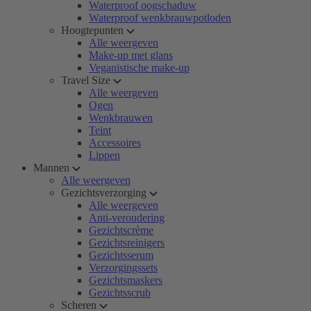
Waterproof oogschaduw
Waterproof wenkbrauwpotloden
Hoogtepunten
Alle weergeven
Make-up met glans
Veganistische make-up
Travel Size
Alle weergeven
Ogen
Wenkbrauwen
Teint
Accessoires
Lippen
Mannen
Alle weergeven
Gezichtsverzorging
Alle weergeven
Anti-veroudering
Gezichtscrème
Gezichtsreinigers
Gezichtsserum
Verzorgingssets
Gezichtsmaskers
Gezichtsscrub
Scheren