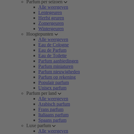
Parfum per seizoen
Alle weergeven
Lentegeuren
Herfst geuren
Zomergeuren
Wintergeuren
Hoogtepunten
Alle weergeven
Eau de Cologne
Eau de Parfum
Eau de Toilette
Parfum aanbiedingen
Parfum miniaturen
Parfum nieuwigheden
Parfum op rekening
Populair parfum
Unisex parfum
Parfum per land
Alle weergeven
Arabisch parfum
Frans parfum
Italiaans parfum
Spaans parfum
Luxe parfum
Alle weergeven