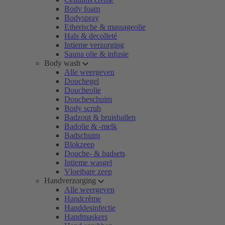
Body foam
Bodyspray
Etherische & massageolie
Hals & decolleté
Intieme verzorging
Sauna olie & infusie
Body wash
Alle weergeven
Douchegel
Doucheolie
Doucheschuim
Body scrub
Badzout & bruisballen
Badolie & -melk
Badschuim
Blokzeep
Douche- & badsets
Intieme wasgel
Vloeibare zeep
Handverzorging
Alle weergeven
Handcrème
Handdesinfectie
Handmaskers