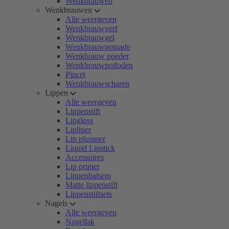
Wenkbrauwen
Wenkbrauwen
Alle weergeven
Wenkbrauwverf
Wenkbrauwgel
Wenkbrauwpomade
Wenkbrauw poeder
Wenkbrauwpotloden
Pincet
Wenkbrauwscharen
Lippen
Alle weergeven
Lippenstift
Lipgloss
Lipliner
Lip plumper
Liquid Lipstick
Accessoires
Lip primer
Lippenbalsem
Matte lippenstift
Lippenstiftsets
Nagels
Alle weergeven
Nagellak