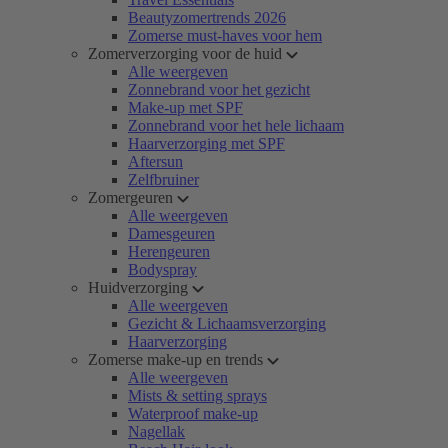
Beautyzomertrends 2026
Zomerse must-haves voor hem
Zomerverzorging voor de huid
Alle weergeven
Zonnebrand voor het gezicht
Make-up met SPF
Zonnebrand voor het hele lichaam
Haarverzorging met SPF
Aftersun
Zelfbruiner
Zomergeuren
Alle weergeven
Damesgeuren
Herengeuren
Bodyspray
Huidverzorging
Alle weergeven
Gezicht & Lichaamsverzorging
Haarverzorging
Zomerse make-up en trends
Alle weergeven
Mists & setting sprays
Waterproof make-up
Nagellak