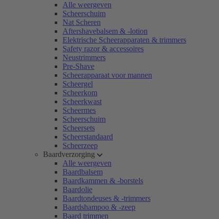
Alle weergeven
Scheerschuim
Nat Scheren
Aftershavebalsem & -lotion
Elektrische Scheerapparaten & trimmers
Safety razor & accessoires
Neustrimmers
Pre-Shave
Scheerapparaat voor mannen
Scheergel
Scheerkom
Scheerkwast
Scheermes
Scheerschuim
Scheersets
Scheerstandaard
Scheerzeep
Baardverzorging
Alle weergeven
Baardbalsem
Baardkammen & -borstels
Baardolie
Baardtondeuses & -trimmers
Baardshampoo & -zeep
Baard trimmen