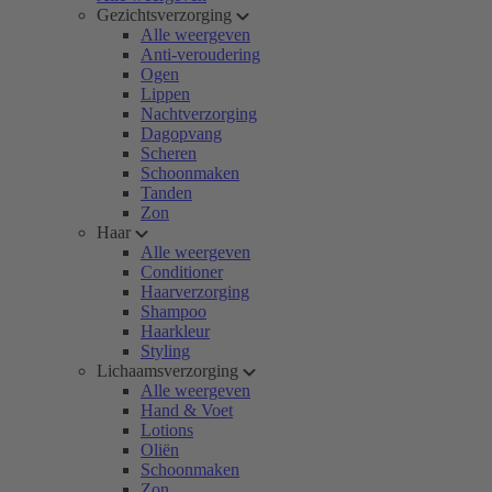
Gezichtsverzorging
Alle weergeven
Anti-veroudering
Ogen
Lippen
Nachtverzorging
Dagopvang
Scheren
Schoonmaken
Tanden
Zon
Haar
Alle weergeven
Conditioner
Haarverzorging
Shampoo
Haarkleur
Styling
Lichaamsverzorging
Alle weergeven
Hand & Voet
Lotions
Oliën
Schoonmaken
Zon