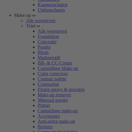
Kappersscharen
Uitdunscharen
Make-up
Alle weergeven
Teint
Alle weergeven
Foundation
Concealer
Poeder
Blush
Markeerstift
BB- & CC-Cream
Camouflage Make-up
Color correctors
Contour palette
Contouring
Fixing sprays & powders
Make-up remover
Mineraal poeder
Primer
Camouflage make-up
Accessoires
Anti-aging make-up
Bronzer
Compacte foundation