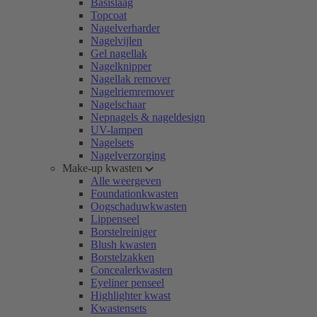
Basislaag
Topcoat
Nagelverharder
Nagelvijlen
Gel nagellak
Nagelknipper
Nagellak remover
Nagelriemremover
Nagelschaar
Nepnagels & nageldesign
UV-lampen
Nagelsets
Nagelverzorging
Make-up kwasten
Alle weergeven
Foundationkwasten
Oogschaduwkwasten
Lippenseel
Borstelreiniger
Blush kwasten
Borstelzakken
Concealerkwasten
Eyeliner penseel
Highlighter kwast
Kwastensets