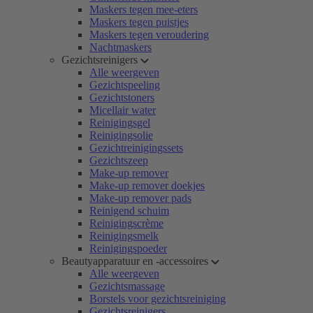
Maskers tegen mee-eters
Maskers tegen puistjes
Maskers tegen veroudering
Nachtmaskers
Gezichtsreinigers
Alle weergeven
Gezichtspeeling
Gezichtstoners
Micellair water
Reinigingsgel
Reinigingsolie
Gezichtreinigingssets
Gezichtszeep
Make-up remover
Make-up remover doekjes
Make-up remover pads
Reinigend schuim
Reinigingscrème
Reinigingsmelk
Reinigingspoeder
Beautyapparatuur en -accessoires
Alle weergeven
Gezichtsmassage
Borstels voor gezichtsreiniging
Gezichtsreinigers