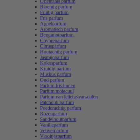
Oriëntaals parfum
Bloemig parfum
Fruitig parfum
Fris parfum
Appelparfum
Aromatisch parfum
Bergamotparfum
Chypreparfum
Citrusparfum
Houtachtig parfum
Jasmijnparfum
Kokosparfum
Kruidig parfum
Muskus parfum
Oud parfum
Parfum fris linnen
Parfum molecuul
Parfum van lelietje-van-dalen
Patchouli parfum
Poederachtig parfum
Rozenparfum
Sandelhoutparfum
Vanilleparfum
Vetiverparfum
Viooltjesparfum