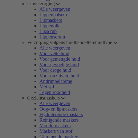
Lipverzorging
Alle weergeven
Lippenbalsem
Lipmaskers
Lippenolie
Lipscrub
Lippenserum
Verzorging volgens huidbehoeften/huidtype
Alle weergeven
Voor vette huid
Voor gemengde huid
Voor gevoelige huid
Voor droge huid
Voor onzuivere huid
Antirimpelcrème
Met spf
Tegen roodheid
Gezichtsmaskers
Alle weergeven
Oog- en lipmaskers
Hydraterende maskers
Reinigende maskers
Moddermaskers
Maskers van stof
Glimmende maskers