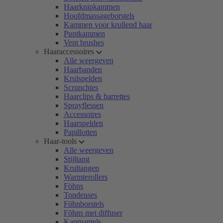
Haarknipkammen
Hoofdmassageborstels
Kammen voor krullend haar
Puntkammen
Vent brushes
Haaraccessoires
Alle weergeven
Haarbanden
Krulspelden
Scrunchies
Haarclips & barrettes
Sprayflessen
Accessoires
Haarspelden
Papillotten
Haar-tools
Alle weergeven
Stijltang
Krultangen
Warmterollers
Föhns
Tondeuses
Föhnborstels
Föhns met diffuser
Kapmantels