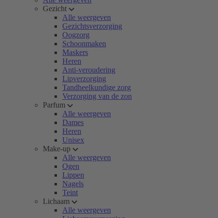
Gezicht
Alle weergeven
Gezichtsverzorging
Oogzorg
Schoonmaken
Maskers
Heren
Anti-veroudering
Lipverzorging
Tandheelkundige zorg
Verzorging van de zon
Parfum
Alle weergeven
Dames
Heren
Unisex
Make-up
Alle weergeven
Ogen
Lippen
Nagels
Teint
Lichaam
Alle weergeven