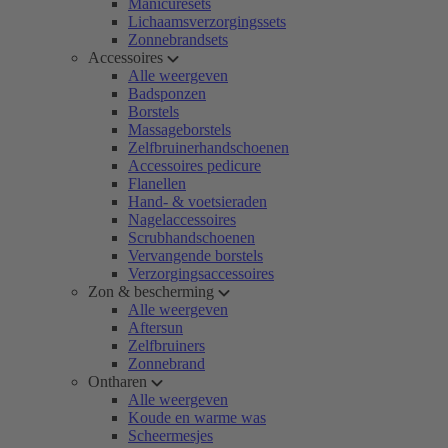
Manicuresets
Lichaamsverzorgingssets
Zonnebrandsets
Accessoires
Alle weergeven
Badsponzen
Borstels
Massageborstels
Zelfbruinerhandschoenen
Accessoires pedicure
Flanellen
Hand- & voetsieraden
Nagelaccessoires
Scrubhandschoenen
Vervangende borstels
Verzorgingsaccessoires
Zon & bescherming
Alle weergeven
Aftersun
Zelfbruiners
Zonnebrand
Ontharen
Alle weergeven
Koude en warme was
Scheermesjes