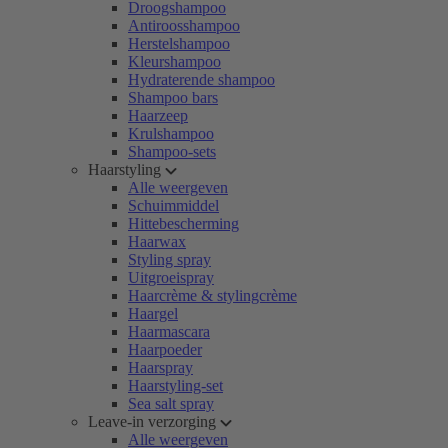
Droogshampoo
Antiroosshampoo
Herstelshampoo
Kleurshampoo
Hydraterende shampoo
Shampoo bars
Haarzeep
Krulshampoo
Shampoo-sets
Haarstyling
Alle weergeven
Schuimmiddel
Hittebescherming
Haarwax
Styling spray
Uitgroeispray
Haarcrème & stylingcrème
Haargel
Haarmascara
Haarpoeder
Haarspray
Haarstyling-set
Sea salt spray
Leave-in verzorging
Alle weergeven