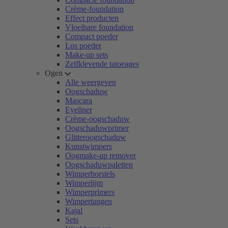
Crème-foundation
Effect producten
Vloeibare foundation
Compact poeder
Los poeder
Make-up sets
Zelfklevende tatoeages
Ogen
Alle weergeven
Oogschaduw
Mascara
Eyeliner
Crème-oogschaduw
Oogschaduwprimer
Glitteroogschaduw
Kunstwimpers
Oogmake-up remover
Oogschaduwpaletten
Wimperborstels
Wimperlijm
Wimperprimers
Wimpertangen
Kajal
Sets