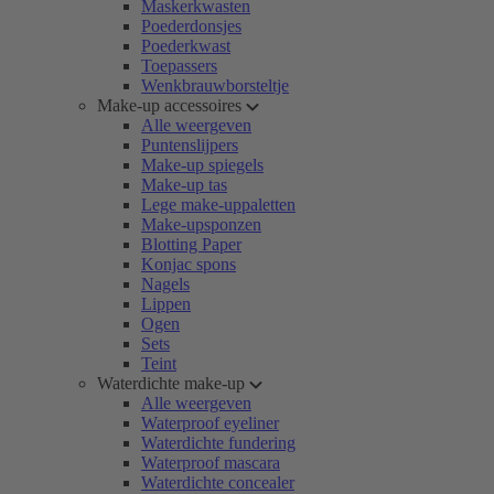
Maskerkwasten
Poederdonsjes
Poederkwast
Toepassers
Wenkbrauwborsteltje
Make-up accessoires
Alle weergeven
Puntenslijpers
Make-up spiegels
Make-up tas
Lege make-uppaletten
Make-upsponzen
Blotting Paper
Konjac spons
Nagels
Lippen
Ogen
Sets
Teint
Waterdichte make-up
Alle weergeven
Waterproof eyeliner
Waterdichte fundering
Waterproof mascara
Waterdichte concealer