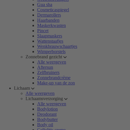
Gua sha
Cosmeticaspiegel
Dermarollers
Haarbanden
Maskerkwasten
Pincet
Slaapmaskers
Wattenstaafjes
Wenkbrauwschaartjes
Wimperborstels
Zonnebrand gezicht
Alle weergeven
Aftersun
Zelfbruiners
Zonnebrandcrème
Make-up van de zon
Lichaam
Alle weergeven
Lichaamsverzorging
Alle weergeven
Bodylotion
Deodorant
Bodybutter
Body oil
Cellulitis creme