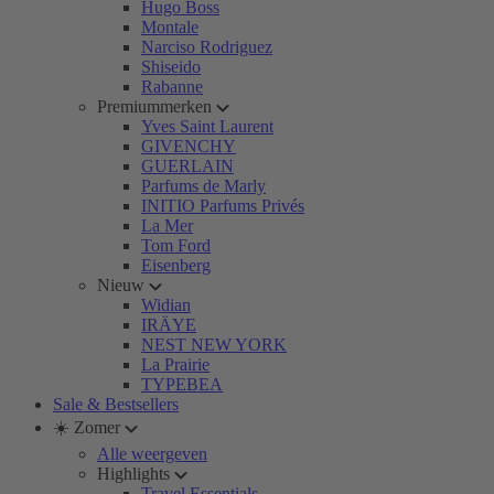
Hugo Boss
Montale
Narciso Rodriguez
Shiseido
Rabanne
Premiummerken
Yves Saint Laurent
GIVENCHY
GUERLAIN
Parfums de Marly
INITIO Parfums Privés
La Mer
Tom Ford
Eisenberg
Nieuw
Widian
IRÄYE
NEST NEW YORK
La Prairie
TYPEBEA
Sale & Bestsellers
☀️ Zomer
Alle weergeven
Highlights
Travel Essentials