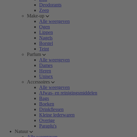
Deodorants
Zeep
Make-up
Alle weergeven
Ogen
Lippen
Nagels
Borstel
Teint
Parfum
Alle weergeven
Dames
Heren
Unisex
Accessoires
Alle weergeven
Afwas- en reinigingsmiddelen
Bags
Boeken
Drinkflessen
Kleine lederwaren
Overige
Paraplu's
Natuur
Alle weergeven