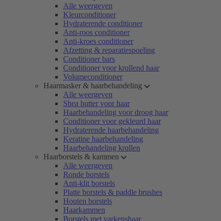
Alle weergeven
Kleurconditioner
Hydraterende conditioner
Anti-roos conditioner
Anti-kroes conditioner
Afzetting & reparatiespoeling
Conditioner bars
Conditioner voor krullend haar
Volumeconditioner
Haarmasker & haarbehandeling
Alle weergeven
Shea butter voor haar
Haarbehandeling voor droog haar
Conditioner voor gekleurd haar
Hydraterende haarbehandeling
Keratine haarbehandeling
Haarbehandeling krullen
Haarborstels & kammen
Alle weergeven
Ronde borstels
Anti-klit borstels
Platte borstels & paddle brushes
Houten borstels
Haarkammen
Borstels met varkenshaar