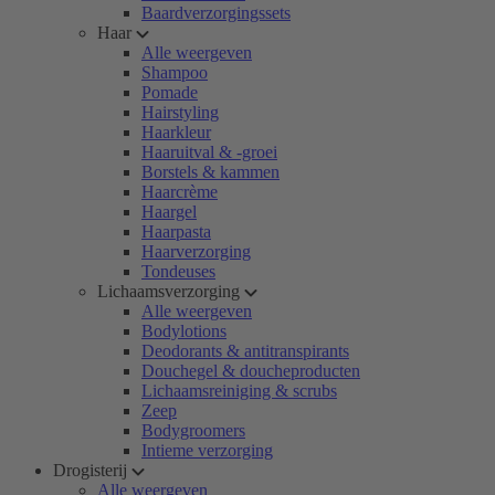
Baardverzorgingssets
Haar
Alle weergeven
Shampoo
Pomade
Hairstyling
Haarkleur
Haaruitval & -groei
Borstels & kammen
Haarcrème
Haargel
Haarpasta
Haarverzorging
Tondeuses
Lichaamsverzorging
Alle weergeven
Bodylotions
Deodorants & antitranspirants
Douchegel & doucheproducten
Lichaamsreiniging & scrubs
Zeep
Bodygroomers
Intieme verzorging
Drogisterij
Alle weergeven