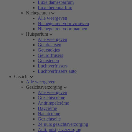
Luxe damesparfum
Luxe herenparfum
Nichegeuren
Alle weergeven
Nichegeuren voor vrouwen
Nichegeuren voor mannen
Huisparfum
Alle weergeven
Geurkaarsen
Geurstokjes
Geurdiffusers
Geurstenen
Luchtverfrissers
Luchtverfrissers auto
Gezicht
Alle weergeven
Gezichtsverzorging
Alle weergeven
Gezichtscrème
Antirimpelcrème
Dagcrème
Nachtcrème
Gezichtsolie
24-uurs gezichtsverzorging
Anti-puistjesverzorging