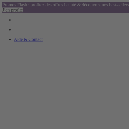
Promos Flash : profitez des offres beauté & découvrez nos best-sellers
J’en profite
Aide & Contact