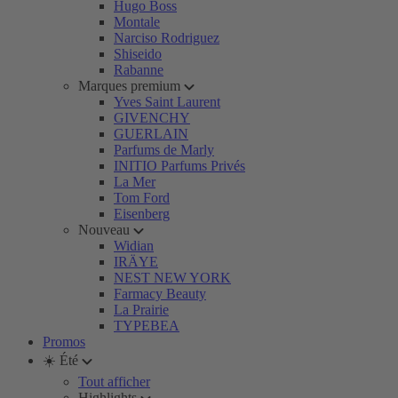
Hugo Boss
Montale
Narciso Rodriguez
Shiseido
Rabanne
Marques premium
Yves Saint Laurent
GIVENCHY
GUERLAIN
Parfums de Marly
INITIO Parfums Privés
La Mer
Tom Ford
Eisenberg
Nouveau
Widian
IRÄYE
NEST NEW YORK
Farmacy Beauty
La Prairie
TYPEBEA
Promos
☀️ Été
Tout afficher
Highlights