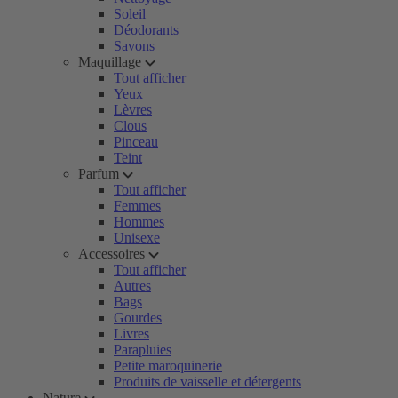
Soleil
Déodorants
Savons
Maquillage
Tout afficher
Yeux
Lèvres
Clous
Pinceau
Teint
Parfum
Tout afficher
Femmes
Hommes
Unisexe
Accessoires
Tout afficher
Autres
Bags
Gourdes
Livres
Parapluies
Petite maroquinerie
Produits de vaisselle et détergents
Nature