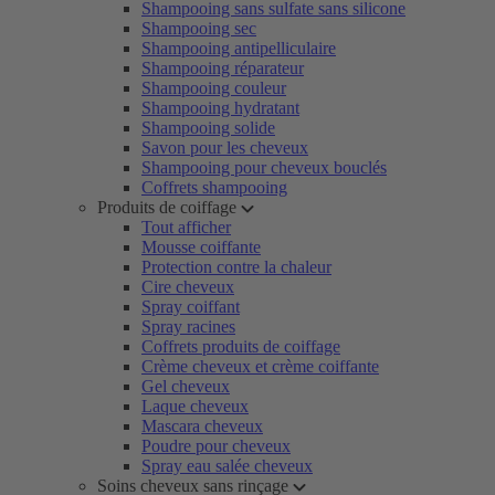
Shampooing sans sulfate sans silicone
Shampooing sec
Shampooing antipelliculaire
Shampooing réparateur
Shampooing couleur
Shampooing hydratant
Shampooing solide
Savon pour les cheveux
Shampooing pour cheveux bouclés
Coffrets shampooing
Produits de coiffage
Tout afficher
Mousse coiffante
Protection contre la chaleur
Cire cheveux
Spray coiffant
Spray racines
Coffrets produits de coiffage
Crème cheveux et crème coiffante
Gel cheveux
Laque cheveux
Mascara cheveux
Poudre pour cheveux
Spray eau salée cheveux
Soins cheveux sans rinçage