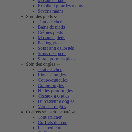
Masques mains
Exfoliant pour les mains
Savons mains
Soin des pieds
Tout afficher
Bains de pieds
Crèmes pieds
Masques pieds
Peeling pieds
Soins anti callosités
Soins des pieds
Spray pour les pieds
Soin des ongles
Tout afficher
Limes à ongles
Coupe-cuticules
Coupe-ongles
Huiles pour ongles
Ciseaux à ongles
Durcisseur d'ongles
Vernis à ongles
Coffrets soins de beauté
Tout afficher
Coffrets de bain
Kits pédicure