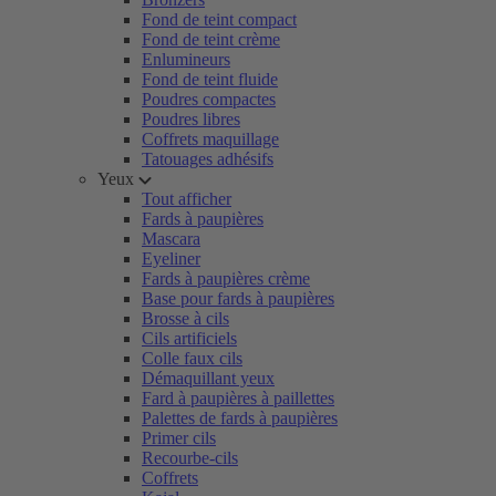
Fond de teint compact
Fond de teint crème
Enlumineurs
Fond de teint fluide
Poudres compactes
Poudres libres
Coffrets maquillage
Tatouages adhésifs
Yeux
Tout afficher
Fards à paupières
Mascara
Eyeliner
Fards à paupières crème
Base pour fards à paupières
Brosse à cils
Cils artificiels
Colle faux cils
Démaquillant yeux
Fard à paupières à paillettes
Palettes de fards à paupières
Primer cils
Recourbe-cils
Coffrets