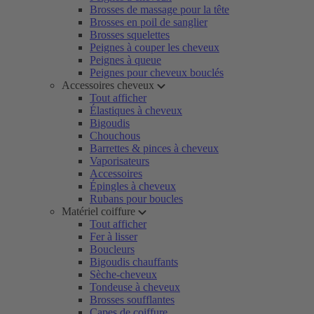
Brosses de massage pour la tête
Brosses en poil de sanglier
Brosses squelettes
Peignes à couper les cheveux
Peignes à queue
Peignes pour cheveux bouclés
Accessoires cheveux
Tout afficher
Élastiques à cheveux
Bigoudis
Chouchous
Barrettes & pinces à cheveux
Vaporisateurs
Accessoires
Épingles à cheveux
Rubans pour boucles
Matériel coiffure
Tout afficher
Fer à lisser
Boucleurs
Bigoudis chauffants
Sèche-cheveux
Tondeuse à cheveux
Brosses soufflantes
Capes de coiffure