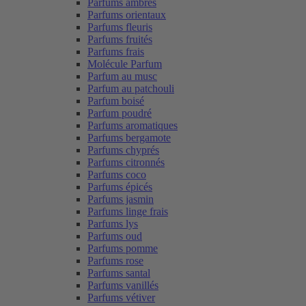
Parfums ambrés
Parfums orientaux
Parfums fleuris
Parfums fruités
Parfums frais
Molécule Parfum
Parfum au musc
Parfum au patchouli
Parfum boisé
Parfum poudré
Parfums aromatiques
Parfums bergamote
Parfums chyprés
Parfums citronnés
Parfums coco
Parfums épicés
Parfums jasmin
Parfums linge frais
Parfums lys
Parfums oud
Parfums pomme
Parfums rose
Parfums santal
Parfums vanillés
Parfums vétiver