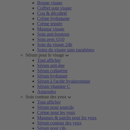
Brume visage
Coffret soin visage
Cou & décolleté
Crème hydratante
Crème teintée
Masque visage
Soin anti-boutons
Soin avec Q10
Soin du visage 24h
Soins du visage sans parabènes
Sérum pour le visage
Tout afficher
Sérum anti-âge
Sérum collagène
Sérum hydratant
Sérum à l'acide hyaluronique
Sérum vitamine C
Ampoules
Soin contour des yeux
Tout afficher
Sérum pour sourcils
Crème pour les yeux
Masques & patchs pour les yeux
Sérum contour des yeux
Sérum pour cils