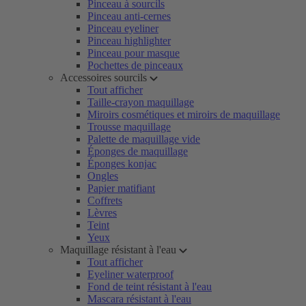
Pinceau à sourcils
Pinceau anti-cernes
Pinceau eyeliner
Pinceau highlighter
Pinceau pour masque
Pochettes de pinceaux
Accessoires sourcils
Tout afficher
Taille-crayon maquillage
Miroirs cosmétiques et miroirs de maquillage
Trousse maquillage
Palette de maquillage vide
Éponges de maquillage
Éponges konjac
Ongles
Papier matifiant
Coffrets
Lèvres
Teint
Yeux
Maquillage résistant à l'eau
Tout afficher
Eyeliner waterproof
Fond de teint résistant à l'eau
Mascara résistant à l'eau