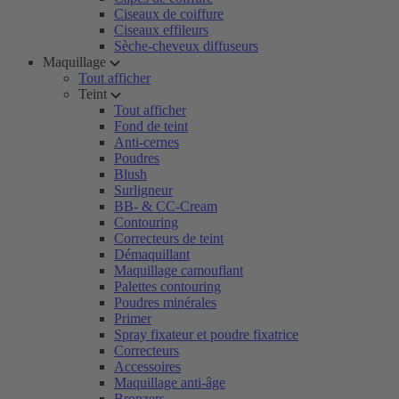
Ciseaux de coiffure
Ciseaux effileurs
Sèche-cheveux diffuseurs
Maquillage
Tout afficher
Teint
Tout afficher
Fond de teint
Anti-cernes
Poudres
Blush
Surligneur
BB- & CC-Cream
Contouring
Correcteurs de teint
Démaquillant
Maquillage camouflant
Palettes contouring
Poudres minérales
Primer
Spray fixateur et poudre fixatrice
Correcteurs
Accessoires
Maquillage anti-âge
Bronzers