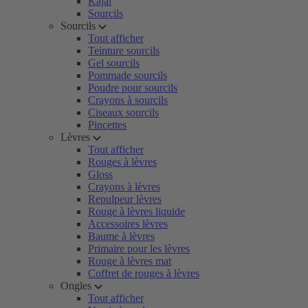
Kajal
Sourcils
Sourcils
Tout afficher
Teinture sourcils
Gel sourcils
Pommade sourcils
Poudre pour sourcils
Crayons à sourcils
Ciseaux sourcils
Pincettes
Lèvres
Tout afficher
Rouges à lèvres
Gloss
Crayons à lèvres
Repulpeur lèvres
Rouge à lèvres liquide
Accessoires lèvres
Baume à lèvres
Primaire pour les lèvres
Rouge à lèvres mat
Coffret de rouges à lèvres
Ongles
Tout afficher