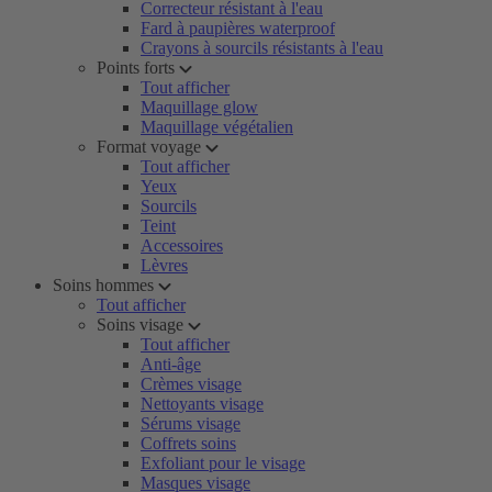
Correcteur résistant à l'eau
Fard à paupières waterproof
Crayons à sourcils résistants à l'eau
Points forts
Tout afficher
Maquillage glow
Maquillage végétalien
Format voyage
Tout afficher
Yeux
Sourcils
Teint
Accessoires
Lèvres
Soins hommes
Tout afficher
Soins visage
Tout afficher
Anti-âge
Crèmes visage
Nettoyants visage
Sérums visage
Coffrets soins
Exfoliant pour le visage
Masques visage