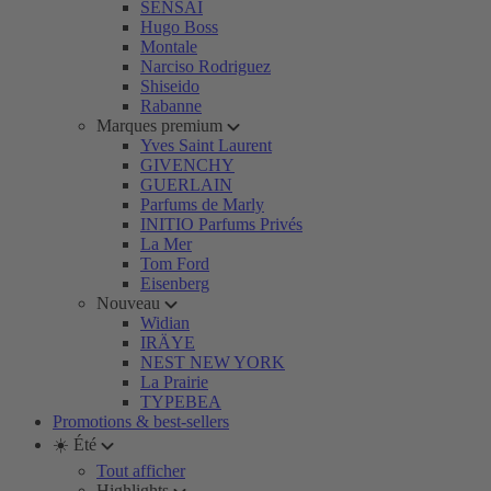
SENSAI
Hugo Boss
Montale
Narciso Rodriguez
Shiseido
Rabanne
Marques premium
Yves Saint Laurent
GIVENCHY
GUERLAIN
Parfums de Marly
INITIO Parfums Privés
La Mer
Tom Ford
Eisenberg
Nouveau
Widian
IRÄYE
NEST NEW YORK
La Prairie
TYPEBEA
Promotions & best-sellers
☀️ Été
Tout afficher
Highlights