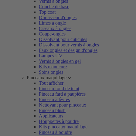
Vernis à ongles
Couche de base
Top coat
Durcisseur d'ongles
Limes à ongle
Ciseaux à ongles
Coupe-ongles
Dissolvant pour cuticules
Dissolvant pour vernis à ongles
Faux ongles et design d'ongles
Lampes UV
Vernis à ongles en gel
Kits manucure
Soins ongles
Pinceaux maquillage
Tout afficher
Pinceau fond de teint
Pinceau fard à paupières
Pinceau à lèvres
Nettoyant pour pinceaux
Pinceau blush
Applicateurs
Houppettes à poudre
Kits pinceaux maquillage
Pinceau à poudre