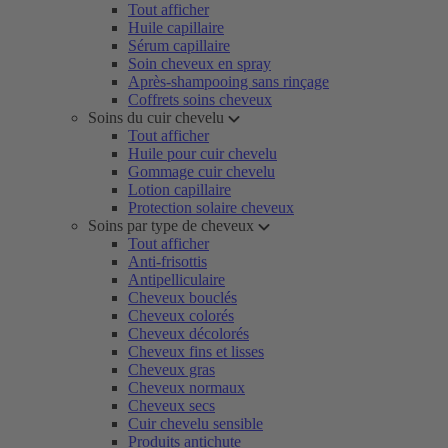
Tout afficher
Huile capillaire
Sérum capillaire
Soin cheveux en spray
Après-shampooing sans rinçage
Coffrets soins cheveux
Soins du cuir chevelu
Tout afficher
Huile pour cuir chevelu
Gommage cuir chevelu
Lotion capillaire
Protection solaire cheveux
Soins par type de cheveux
Tout afficher
Anti-frisottis
Antipelliculaire
Cheveux bouclés
Cheveux colorés
Cheveux décolorés
Cheveux fins et lisses
Cheveux gras
Cheveux normaux
Cheveux secs
Cuir chevelu sensible
Produits antichute