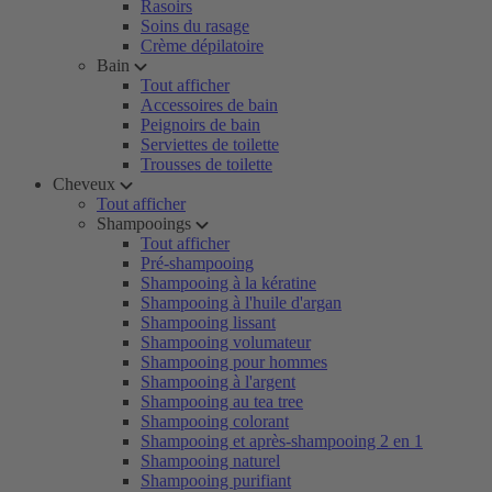
Rasoirs
Soins du rasage
Crème dépilatoire
Bain
Tout afficher
Accessoires de bain
Peignoirs de bain
Serviettes de toilette
Trousses de toilette
Cheveux
Tout afficher
Shampooings
Tout afficher
Pré-shampooing
Shampooing à la kératine
Shampooing à l'huile d'argan
Shampooing lissant
Shampooing volumateur
Shampooing pour hommes
Shampooing à l'argent
Shampooing au tea tree
Shampooing colorant
Shampooing et après-shampooing 2 en 1
Shampooing naturel
Shampooing purifiant