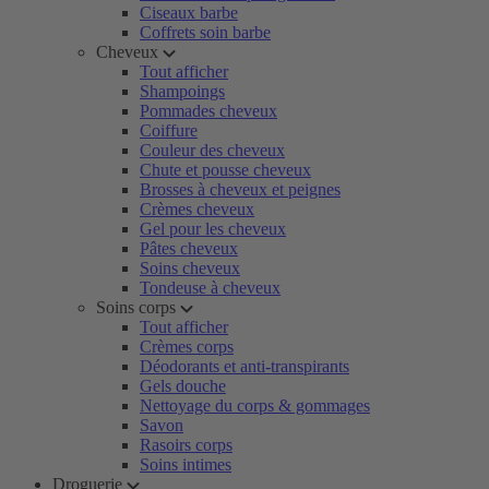
Ciseaux barbe
Coffrets soin barbe
Cheveux
Tout afficher
Shampoings
Pommades cheveux
Coiffure
Couleur des cheveux
Chute et pousse cheveux
Brosses à cheveux et peignes
Crèmes cheveux
Gel pour les cheveux
Pâtes cheveux
Soins cheveux
Tondeuse à cheveux
Soins corps
Tout afficher
Crèmes corps
Déodorants et anti-transpirants
Gels douche
Nettoyage du corps & gommages
Savon
Rasoirs corps
Soins intimes
Droguerie