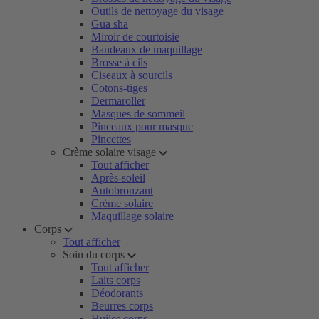
Outils de nettoyage du visage
Gua sha
Miroir de courtoisie
Bandeaux de maquillage
Brosse à cils
Ciseaux à sourcils
Cotons-tiges
Dermaroller
Masques de sommeil
Pinceaux pour masque
Pincettes
Crème solaire visage
Tout afficher
Après-soleil
Autobronzant
Crème solaire
Maquillage solaire
Corps
Tout afficher
Soin du corps
Tout afficher
Laits corps
Déodorants
Beurres corps
Huiles corps