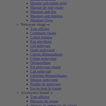
Masque anti-points noirs
Masque de nuit visage
Masques anti-âge
Masques anti-boutons
Masques Glow
Nettoyant visage
Tout afficher
Gommage visage
Lotion tonique
Eau micellaire
Gel nettoyant
Huile nettoyante
Cotons démaquillants
Crème nettoyante
Démaquillant
Kit nettoyage visage
Lait nettoyant
Lingettes démaquillantes
Mousse nettoyante
Poudre de nettoyage
Savon pour le visage
Accessoires beauté
Tout afficher
Massage du visage
Brosses de nettoyage du visage