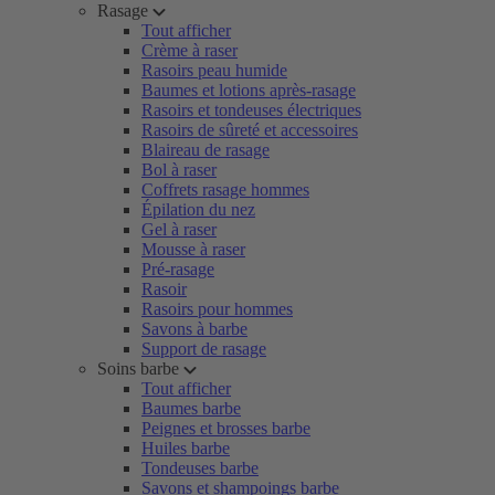
Rasage
Tout afficher
Crème à raser
Rasoirs peau humide
Baumes et lotions après-rasage
Rasoirs et tondeuses électriques
Rasoirs de sûreté et accessoires
Blaireau de rasage
Bol à raser
Coffrets rasage hommes
Épilation du nez
Gel à raser
Mousse à raser
Pré-rasage
Rasoir
Rasoirs pour hommes
Savons à barbe
Support de rasage
Soins barbe
Tout afficher
Baumes barbe
Peignes et brosses barbe
Huiles barbe
Tondeuses barbe
Savons et shampoings barbe