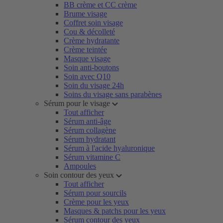
BB crème et CC crème
Brume visage
Coffret soin visage
Cou & décolleté
Crème hydratante
Crème teintée
Masque visage
Soin anti-boutons
Soin avec Q10
Soin du visage 24h
Soins du visage sans parabènes
Sérum pour le visage
Tout afficher
Sérum anti-âge
Sérum collagène
Sérum hydratant
Sérum à l'acide hyaluronique
Sérum vitamine C
Ampoules
Soin contour des yeux
Tout afficher
Sérum pour sourcils
Crème pour les yeux
Masques & patchs pour les yeux
Sérum contour des yeux