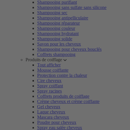
Shampooing purifiant
Shampooing sans sulfate sans silicone
Shampooing sec
Shampooing antipelliculaire
Shampooing réparateur
Shampooing couleur
Shampooing hydratant
Shampooing solide
Savon pour les cheveux
Shampooing pour cheveux bouclés
Coffrets shampooing
Produits de coiffage
Tout afficher
Mousse coiffante
Protection contre la chaleur
Cire cheveux
Spray coiffant
Spray racines
Coffrets produits de coiffage
Crème cheveux et crème coiffante
Gel cheveux
Laque cheveux
Mascara cheveux
Poudre pour cheveux
Spray eau salée cheveux