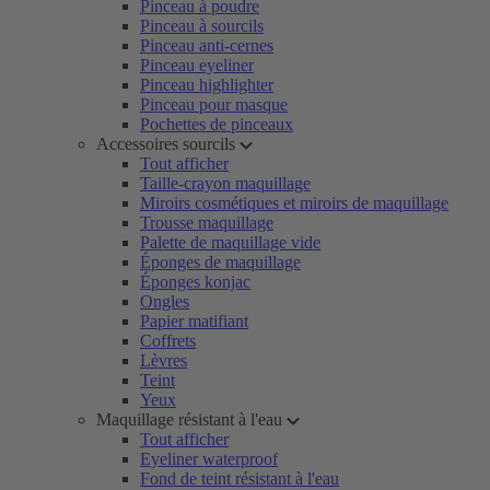
Pinceau à poudre
Pinceau à sourcils
Pinceau anti-cernes
Pinceau eyeliner
Pinceau highlighter
Pinceau pour masque
Pochettes de pinceaux
Accessoires sourcils
Tout afficher
Taille-crayon maquillage
Miroirs cosmétiques et miroirs de maquillage
Trousse maquillage
Palette de maquillage vide
Éponges de maquillage
Éponges konjac
Ongles
Papier matifiant
Coffrets
Lèvres
Teint
Yeux
Maquillage résistant à l'eau
Tout afficher
Eyeliner waterproof
Fond de teint résistant à l'eau