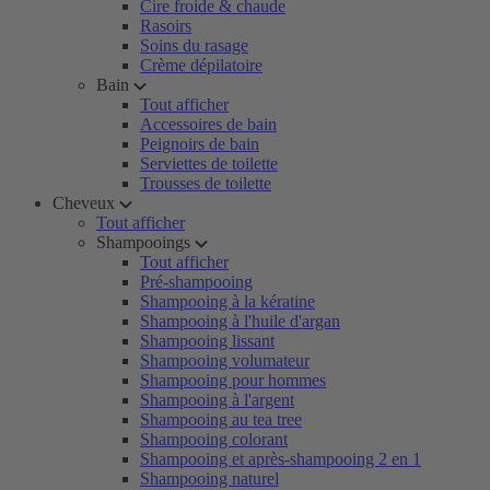
Cire froide & chaude
Rasoirs
Soins du rasage
Crème dépilatoire
Bain
Tout afficher
Accessoires de bain
Peignoirs de bain
Serviettes de toilette
Trousses de toilette
Cheveux
Tout afficher
Shampooings
Tout afficher
Pré-shampooing
Shampooing à la kératine
Shampooing à l'huile d'argan
Shampooing lissant
Shampooing volumateur
Shampooing pour hommes
Shampooing à l'argent
Shampooing au tea tree
Shampooing colorant
Shampooing et après-shampooing 2 en 1
Shampooing naturel