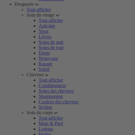
Droguerie
Tout afficher
Soin du visage
Tout afficher
Anti-âge
Yeux
Lèvres
Soins de nuit
Soins de jour
Dents
Nettoyage
Rasage
Soleil
Cheveux
Tout afficher
Conditionneur
Soins des cheveux
Shampooing
Couleur des cheveux
Styling
Soin du corps
Tout afficher
Main & Pied
Lotions
Huiles