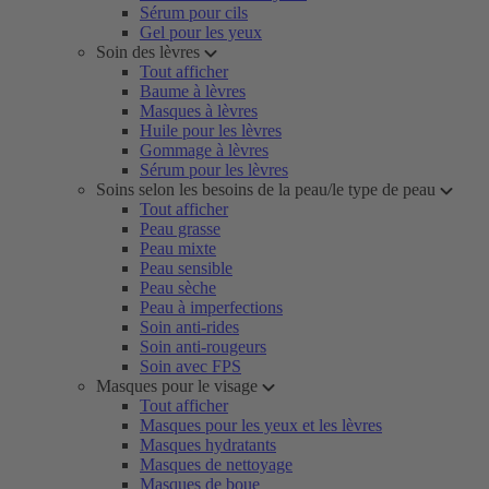
Sérum pour cils
Gel pour les yeux
Soin des lèvres
Tout afficher
Baume à lèvres
Masques à lèvres
Huile pour les lèvres
Gommage à lèvres
Sérum pour les lèvres
Soins selon les besoins de la peau/le type de peau
Tout afficher
Peau grasse
Peau mixte
Peau sensible
Peau sèche
Peau à imperfections
Soin anti-rides
Soin anti-rougeurs
Soin avec FPS
Masques pour le visage
Tout afficher
Masques pour les yeux et les lèvres
Masques hydratants
Masques de nettoyage
Masques de boue