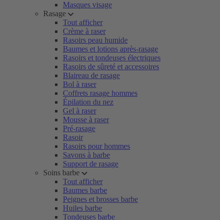
Masques visage
Rasage
Tout afficher
Crème à raser
Rasoirs peau humide
Baumes et lotions après-rasage
Rasoirs et tondeuses électriques
Rasoirs de sûreté et accessoires
Blaireau de rasage
Bol à raser
Coffrets rasage hommes
Épilation du nez
Gel à raser
Mousse à raser
Pré-rasage
Rasoir
Rasoirs pour hommes
Savons à barbe
Support de rasage
Soins barbe
Tout afficher
Baumes barbe
Peignes et brosses barbe
Huiles barbe
Tondeuses barbe