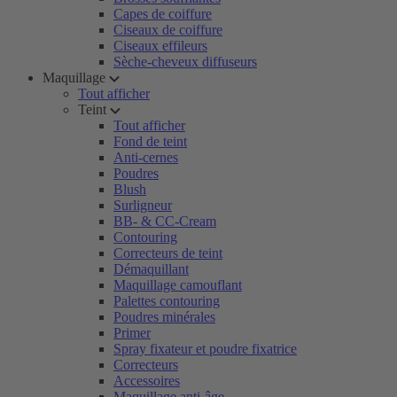
Capes de coiffure
Ciseaux de coiffure
Ciseaux effileurs
Sèche-cheveux diffuseurs
Maquillage
Tout afficher
Teint
Tout afficher
Fond de teint
Anti-cernes
Poudres
Blush
Surligneur
BB- & CC-Cream
Contouring
Correcteurs de teint
Démaquillant
Maquillage camouflant
Palettes contouring
Poudres minérales
Primer
Spray fixateur et poudre fixatrice
Correcteurs
Accessoires
Maquillage anti-âge