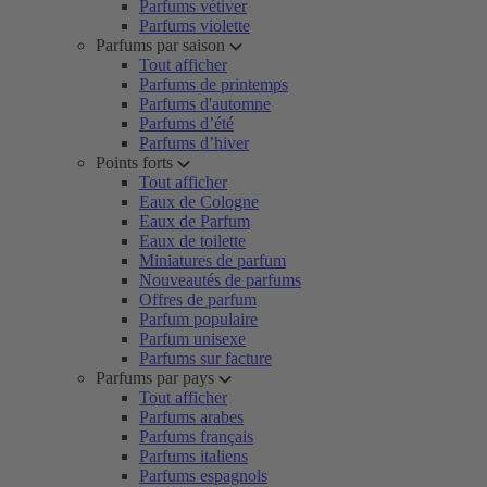
Parfums vétiver
Parfums violette
Parfums par saison
Tout afficher
Parfums de printemps
Parfums d'automne
Parfums d’été
Parfums d’hiver
Points forts
Tout afficher
Eaux de Cologne
Eaux de Parfum
Eaux de toilette
Miniatures de parfum
Nouveautés de parfums
Offres de parfum
Parfum populaire
Parfum unisexe
Parfums sur facture
Parfums par pays
Tout afficher
Parfums arabes
Parfums français
Parfums italiens
Parfums espagnols