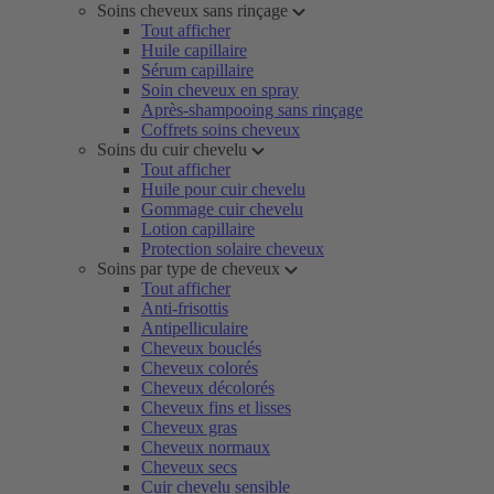
Soins cheveux sans rinçage
Tout afficher
Huile capillaire
Sérum capillaire
Soin cheveux en spray
Après-shampooing sans rinçage
Coffrets soins cheveux
Soins du cuir chevelu
Tout afficher
Huile pour cuir chevelu
Gommage cuir chevelu
Lotion capillaire
Protection solaire cheveux
Soins par type de cheveux
Tout afficher
Anti-frisottis
Antipelliculaire
Cheveux bouclés
Cheveux colorés
Cheveux décolorés
Cheveux fins et lisses
Cheveux gras
Cheveux normaux
Cheveux secs
Cuir chevelu sensible