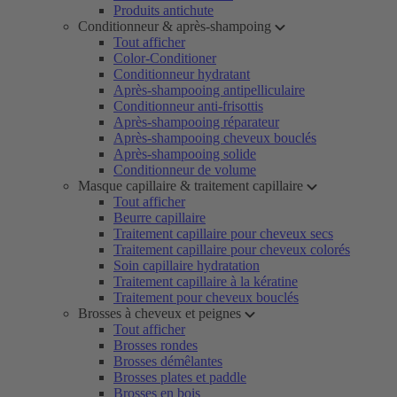
Produits antichute
Conditionneur & après-shampoing
Tout afficher
Color-Conditioner
Conditionneur hydratant
Après-shampooing antipelliculaire
Conditionneur anti-frisottis
Après-shampooing réparateur
Après-shampooing cheveux bouclés
Après-shampooing solide
Conditionneur de volume
Masque capillaire & traitement capillaire
Tout afficher
Beurre capillaire
Traitement capillaire pour cheveux secs
Traitement capillaire pour cheveux colorés
Soin capillaire hydratation
Traitement capillaire à la kératine
Traitement pour cheveux bouclés
Brosses à cheveux et peignes
Tout afficher
Brosses rondes
Brosses démêlantes
Brosses plates et paddle
Brosses en bois