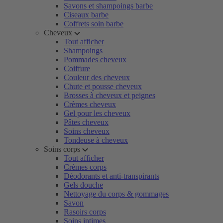
Savons et shampoings barbe
Ciseaux barbe
Coffrets soin barbe
Cheveux
Tout afficher
Shampoings
Pommades cheveux
Coiffure
Couleur des cheveux
Chute et pousse cheveux
Brosses à cheveux et peignes
Crèmes cheveux
Gel pour les cheveux
Pâtes cheveux
Soins cheveux
Tondeuse à cheveux
Soins corps
Tout afficher
Crèmes corps
Déodorants et anti-transpirants
Gels douche
Nettoyage du corps & gommages
Savon
Rasoirs corps
Soins intimes