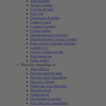
Tout afficher
Vernis à ongles
Couche de base
Top coat
Durcisseur d'ongles
Limes à ongle
Ciseaux à ongles
Coupe-ongles
Dissolvant pour cuticules
Dissolvant pour vernis à ongles
Faux ongles et design d'ongles
Lampes UV
Vernis à ongles en gel
Kits manucure
Soins ongles
Pinceaux maquillage
Tout afficher
Pinceau fond de teint
Pinceau fard à paupières
Pinceau à lèvres
Nettoyant pour pinceaux
Pinceau blush
Applicateurs
Houppettes à poudre
Kits pinceaux maquillage