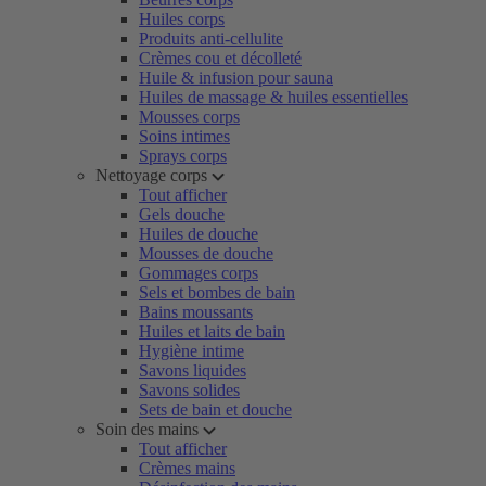
Huiles corps
Produits anti-cellulite
Crèmes cou et décolleté
Huile & infusion pour sauna
Huiles de massage & huiles essentielles
Mousses corps
Soins intimes
Sprays corps
Nettoyage corps
Tout afficher
Gels douche
Huiles de douche
Mousses de douche
Gommages corps
Sels et bombes de bain
Bains moussants
Huiles et laits de bain
Hygiène intime
Savons liquides
Savons solides
Sets de bain et douche
Soin des mains
Tout afficher
Crèmes mains