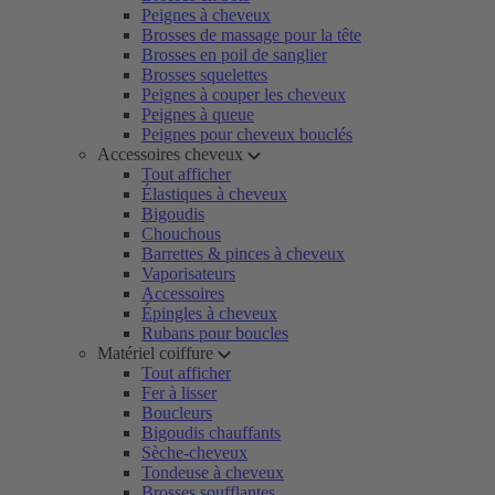
Peignes à cheveux
Brosses de massage pour la tête
Brosses en poil de sanglier
Brosses squelettes
Peignes à couper les cheveux
Peignes à queue
Peignes pour cheveux bouclés
Accessoires cheveux
Tout afficher
Élastiques à cheveux
Bigoudis
Chouchous
Barrettes & pinces à cheveux
Vaporisateurs
Accessoires
Épingles à cheveux
Rubans pour boucles
Matériel coiffure
Tout afficher
Fer à lisser
Boucleurs
Bigoudis chauffants
Sèche-cheveux
Tondeuse à cheveux
Brosses soufflantes