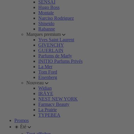
SENSAI
Hugo Boss
Montale
Narciso Rodriguez
Shiseido
Rabanne
Marques premium
Yves Saint Laurent
GIVENCHY
GUERLAIN
Parfums de Marly
INITIO Parfums Privés
La Mer
Tom Ford
Eisenberg
Nouveau
Widian
IRÄYE
NEST NEW YORK
Farmacy Beauty
La Prairie
TYPEBEA
Promos
☀️ Été
Tout afficher