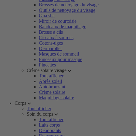
Brosses de nettoyage du visage
Outils de nettoyage du visage
Gua sha
Miroir de courtoisie
Bandeaux de maquillage
Brosse à cils
Ciseaux à sourcils
Cotons-tiges
Dermaroller
Masques de sommeil
Pinceaux pour masque
Pincettes
Crème solaire visage
Tout afficher
Après-soleil
Autobronzant
Crème solaire
Maquillage solaire
Corps
Tout afficher
Soin du corps
Tout afficher
Laits corps
Déodorants
Beurres corps