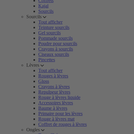
Coffrets
Kajal
Sourcils
Sourcils
Tout afficher
Teinture sourcils
Gel sourcils
Pommade sourcils
Poudre pour sourcils
Crayons à sourcils
Ciseaux sourcils
Pincettes
Lèvres
Tout afficher
Rouges à lèvres
Gloss
Crayons à lèvres
Repulpeur lèvres
Rouge à lèvres liquide
Accessoires lèvres
Baume à lèvres
Primaire pour les lèvres
Rouge à lèvres mat
Coffret de rouges à lèvres
Ongles