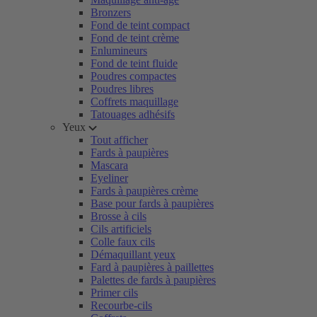
Bronzers
Fond de teint compact
Fond de teint crème
Enlumineurs
Fond de teint fluide
Poudres compactes
Poudres libres
Coffrets maquillage
Tatouages adhésifs
Yeux
Tout afficher
Fards à paupières
Mascara
Eyeliner
Fards à paupières crème
Base pour fards à paupières
Brosse à cils
Cils artificiels
Colle faux cils
Démaquillant yeux
Fard à paupières à paillettes
Palettes de fards à paupières
Primer cils
Recourbe-cils