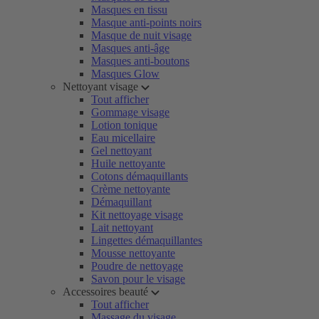
Masques en tissu
Masque anti-points noirs
Masque de nuit visage
Masques anti-âge
Masques anti-boutons
Masques Glow
Nettoyant visage
Tout afficher
Gommage visage
Lotion tonique
Eau micellaire
Gel nettoyant
Huile nettoyante
Cotons démaquillants
Crème nettoyante
Démaquillant
Kit nettoyage visage
Lait nettoyant
Lingettes démaquillantes
Mousse nettoyante
Poudre de nettoyage
Savon pour le visage
Accessoires beauté
Tout afficher
Massage du visage