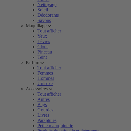
Nettoyage
Soleil
Déodorants
Savons
Maquillage
Tout afficher
Yeux
Lèvres
Clous
Pinceau
Teint
Parfum
Tout afficher
Femmes
Hommes
Unisexe
Accessoires
Tout afficher
Autres
Bags
Gourdes
Livres
Parapluies
Petite maroquinerie
Produits de vaisselle et détergents