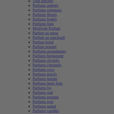
Tout afficher
Parfums ambrés
Parfums orientaux
Parfums fleuris
Parfums fruités
Parfums frais
Molécule Parfum
Parfum au musc
Parfum au patchouli
Parfum boisé
Parfum poudré
Parfums aromatiques
Parfums bergamote
Parfums chyprés
Parfums citronnés
Parfums coco
Parfums épicés
Parfums jasmin
Parfums linge frais
Parfums lys
Parfums oud
Parfums pomme
Parfums rose
Parfums santal
Parfums vanillés