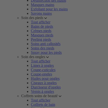
Désinfection des mains
Masques mains
Exfoliant pour les mains
Savons mains
Soin des pieds
Tout afficher
Bains de pieds
Crèmes pieds
Masques pieds
Peeling pieds
Soins anti callosités
Soins des pieds
Spray pour les pieds
Soin des ongles
Tout afficher
Limes à ongles
Coupe-cuticules
Coupe-ongles
Huiles pour ongles
Ciseaux à ongles
Durcisseur d'ongles
Vernis à ongles
Coffrets soins de beauté
Tout afficher
Coffrets de bain