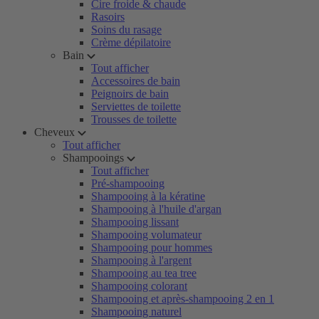
Cire froide & chaude
Rasoirs
Soins du rasage
Crème dépilatoire
Bain
Tout afficher
Accessoires de bain
Peignoirs de bain
Serviettes de toilette
Trousses de toilette
Cheveux
Tout afficher
Shampooings
Tout afficher
Pré-shampooing
Shampooing à la kératine
Shampooing à l'huile d'argan
Shampooing lissant
Shampooing volumateur
Shampooing pour hommes
Shampooing à l'argent
Shampooing au tea tree
Shampooing colorant
Shampooing et après-shampooing 2 en 1
Shampooing naturel