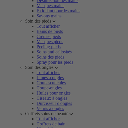
Désinfection des mains
Masques mains
Exfoliant pour les mains
Savons mains
Soin des pieds
Tout afficher
Bains de pieds
Crèmes pieds
Masques pieds
Peeling pieds
Soins anti callosités
Soins des pieds
Spray pour les pieds
Soin des ongles
Tout afficher
Limes à ongles
Coupe-cuticules
Coupe-ongles
Huiles pour ongles
Ciseaux à ongles
Durcisseur d'ongles
Vernis à ongles
Coffrets soins de beauté
Tout afficher
Coffrets de bain