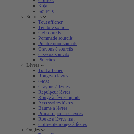
Coffrets
Kajal
Sourcils
Sourcils
Tout afficher
Teinture sourcils
Gel sourcils
Pommade sourcils
Poudre pour sourcils
Crayons à sourcils
Ciseaux sourcils
Pincettes
Lèvres
Tout afficher
Rouges à lèvres
Gloss
Crayons à lèvres
Repulpeur lèvres
Rouge à lèvres liquide
Accessoires lèvres
Baume à lèvres
Primaire pour les lèvres
Rouge à lèvres mat
Coffret de rouges à lèvres
Ongles