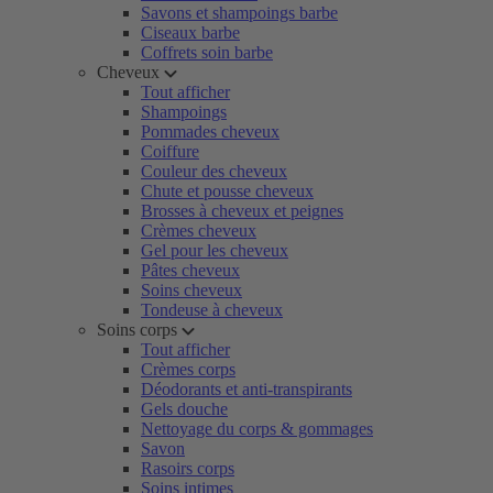
Savons et shampoings barbe
Ciseaux barbe
Coffrets soin barbe
Cheveux
Tout afficher
Shampoings
Pommades cheveux
Coiffure
Couleur des cheveux
Chute et pousse cheveux
Brosses à cheveux et peignes
Crèmes cheveux
Gel pour les cheveux
Pâtes cheveux
Soins cheveux
Tondeuse à cheveux
Soins corps
Tout afficher
Crèmes corps
Déodorants et anti-transpirants
Gels douche
Nettoyage du corps & gommages
Savon
Rasoirs corps
Soins intimes