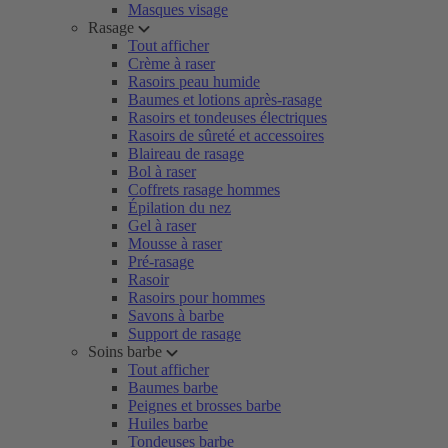
Masques visage
Rasage
Tout afficher
Crème à raser
Rasoirs peau humide
Baumes et lotions après-rasage
Rasoirs et tondeuses électriques
Rasoirs de sûreté et accessoires
Blaireau de rasage
Bol à raser
Coffrets rasage hommes
Épilation du nez
Gel à raser
Mousse à raser
Pré-rasage
Rasoir
Rasoirs pour hommes
Savons à barbe
Support de rasage
Soins barbe
Tout afficher
Baumes barbe
Peignes et brosses barbe
Huiles barbe
Tondeuses barbe