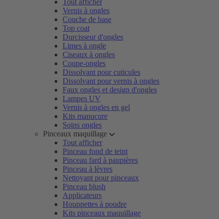
Tout afficher
Vernis à ongles
Couche de base
Top coat
Durcisseur d'ongles
Limes à ongle
Ciseaux à ongles
Coupe-ongles
Dissolvant pour cuticules
Dissolvant pour vernis à ongles
Faux ongles et design d'ongles
Lampes UV
Vernis à ongles en gel
Kits manucure
Soins ongles
Pinceaux maquillage
Tout afficher
Pinceau fond de teint
Pinceau fard à paupières
Pinceau à lèvres
Nettoyant pour pinceaux
Pinceau blush
Applicateurs
Houppettes à poudre
Kits pinceaux maquillage