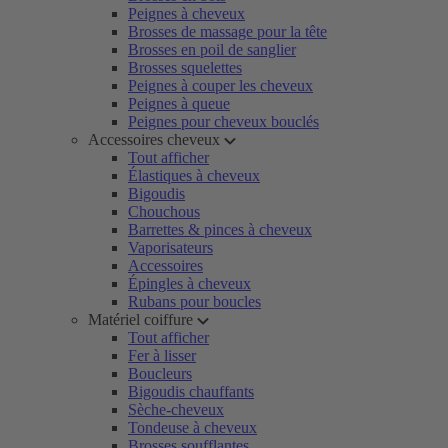
Peignes à cheveux
Brosses de massage pour la tête
Brosses en poil de sanglier
Brosses squelettes
Peignes à couper les cheveux
Peignes à queue
Peignes pour cheveux bouclés
Accessoires cheveux
Tout afficher
Élastiques à cheveux
Bigoudis
Chouchous
Barrettes & pinces à cheveux
Vaporisateurs
Accessoires
Épingles à cheveux
Rubans pour boucles
Matériel coiffure
Tout afficher
Fer à lisser
Boucleurs
Bigoudis chauffants
Sèche-cheveux
Tondeuse à cheveux
Brosses soufflantes