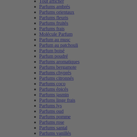
Tout afficher
Parfums ambrés
Parfums orientaux
Parfums fleuris
Parfums fruités
Parfums frais
Molécule Parfum
Parfum au musc
Parfum au patchouli
Parfum boisé
Parfum poudré
Parfums aromatiques
Parfums bergamote
Parfums chyprés
Parfums citronnés
Parfums coco
Parfums épicés
Parfums jasmin
Parfums linge frais
Parfums lys
Parfums oud
Parfums pomme
Parfums rose
Parfums santal
Parfums vanillés