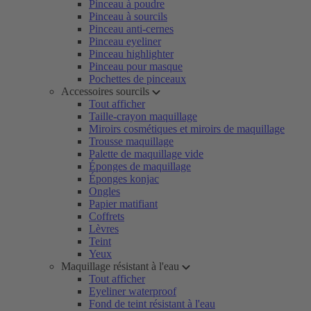
Pinceau à poudre
Pinceau à sourcils
Pinceau anti-cernes
Pinceau eyeliner
Pinceau highlighter
Pinceau pour masque
Pochettes de pinceaux
Accessoires sourcils
Tout afficher
Taille-crayon maquillage
Miroirs cosmétiques et miroirs de maquillage
Trousse maquillage
Palette de maquillage vide
Éponges de maquillage
Éponges konjac
Ongles
Papier matifiant
Coffrets
Lèvres
Teint
Yeux
Maquillage résistant à l'eau
Tout afficher
Eyeliner waterproof
Fond de teint résistant à l'eau