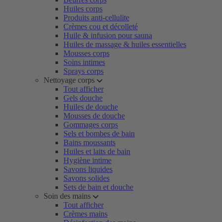
Huiles corps
Produits anti-cellulite
Crèmes cou et décolleté
Huile & infusion pour sauna
Huiles de massage & huiles essentielles
Mousses corps
Soins intimes
Sprays corps
Nettoyage corps
Tout afficher
Gels douche
Huiles de douche
Mousses de douche
Gommages corps
Sels et bombes de bain
Bains moussants
Huiles et laits de bain
Hygiène intime
Savons liquides
Savons solides
Sets de bain et douche
Soin des mains
Tout afficher
Crèmes mains