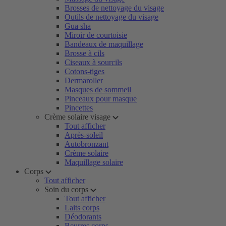
Brosses de nettoyage du visage
Outils de nettoyage du visage
Gua sha
Miroir de courtoisie
Bandeaux de maquillage
Brosse à cils
Ciseaux à sourcils
Cotons-tiges
Dermaroller
Masques de sommeil
Pinceaux pour masque
Pincettes
Crème solaire visage
Tout afficher
Après-soleil
Autobronzant
Crème solaire
Maquillage solaire
Corps
Tout afficher
Soin du corps
Tout afficher
Laits corps
Déodorants
Beurres corps