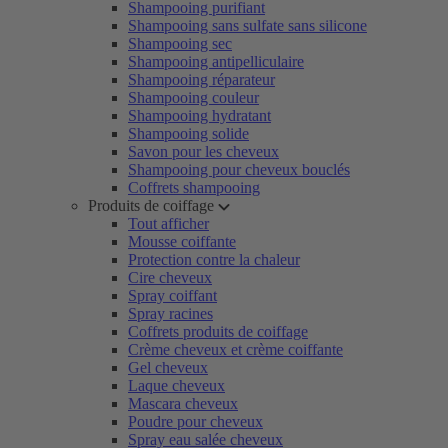
Shampooing purifiant
Shampooing sans sulfate sans silicone
Shampooing sec
Shampooing antipelliculaire
Shampooing réparateur
Shampooing couleur
Shampooing hydratant
Shampooing solide
Savon pour les cheveux
Shampooing pour cheveux bouclés
Coffrets shampooing
Produits de coiffage
Tout afficher
Mousse coiffante
Protection contre la chaleur
Cire cheveux
Spray coiffant
Spray racines
Coffrets produits de coiffage
Crème cheveux et crème coiffante
Gel cheveux
Laque cheveux
Mascara cheveux
Poudre pour cheveux
Spray eau salée cheveux