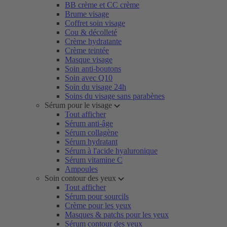
BB crème et CC crème
Brume visage
Coffret soin visage
Cou & décolleté
Crème hydratante
Crème teintée
Masque visage
Soin anti-boutons
Soin avec Q10
Soin du visage 24h
Soins du visage sans parabènes
Sérum pour le visage
Tout afficher
Sérum anti-âge
Sérum collagène
Sérum hydratant
Sérum à l'acide hyaluronique
Sérum vitamine C
Ampoules
Soin contour des yeux
Tout afficher
Sérum pour sourcils
Crème pour les yeux
Masques & patchs pour les yeux
Sérum contour des yeux