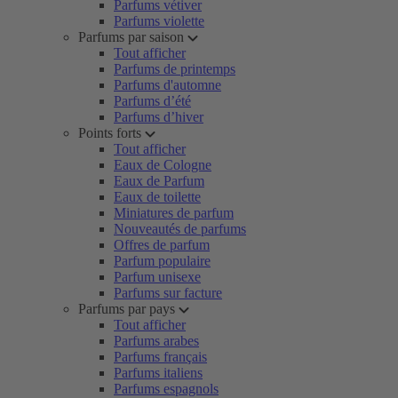
Parfums vétiver
Parfums violette
Parfums par saison
Tout afficher
Parfums de printemps
Parfums d'automne
Parfums d’été
Parfums d’hiver
Points forts
Tout afficher
Eaux de Cologne
Eaux de Parfum
Eaux de toilette
Miniatures de parfum
Nouveautés de parfums
Offres de parfum
Parfum populaire
Parfum unisexe
Parfums sur facture
Parfums par pays
Tout afficher
Parfums arabes
Parfums français
Parfums italiens
Parfums espagnols