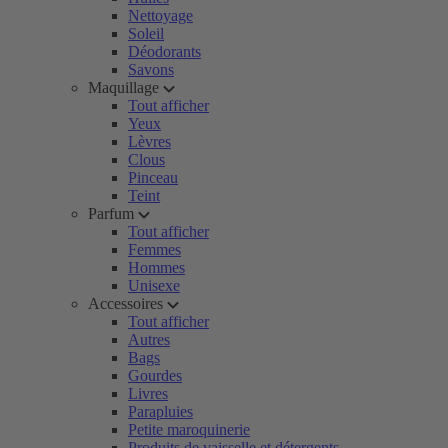
Nettoyage
Soleil
Déodorants
Savons
Maquillage
Tout afficher
Yeux
Lèvres
Clous
Pinceau
Teint
Parfum
Tout afficher
Femmes
Hommes
Unisexe
Accessoires
Tout afficher
Autres
Bags
Gourdes
Livres
Parapluies
Petite maroquinerie
Produits de vaisselle et détergents