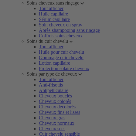
Soins cheveux sans rinçage
Tout afficher
Huile capillaire
Sérum capillaire
Soin cheveux en spray
Après-shampooing sans rinçage
Coffrets soins cheveux
Soins du cuir chevelu
Tout afficher
Huile pour cuir chevelu
Gommage cuir chevelu
Lotion capillaire
Protection solaire cheveux
Soins par type de cheveux
Tout afficher
Anti-frisottis
Antipelliculaire
Cheveux bouclés
Cheveux colorés
Cheveux décolorés
Cheveux fins et lisses
Cheveux gras
Cheveux normaux
Cheveux secs
Cuir chevelu sensible