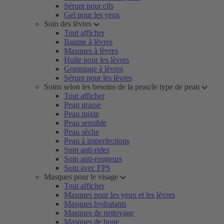
Sérum pour cils
Gel pour les yeux
Soin des lèvres
Tout afficher
Baume à lèvres
Masques à lèvres
Huile pour les lèvres
Gommage à lèvres
Sérum pour les lèvres
Soins selon les besoins de la peau/le type de peau
Tout afficher
Peau grasse
Peau mixte
Peau sensible
Peau sèche
Peau à imperfections
Soin anti-rides
Soin anti-rougeurs
Soin avec FPS
Masques pour le visage
Tout afficher
Masques pour les yeux et les lèvres
Masques hydratants
Masques de nettoyage
Masques de boue