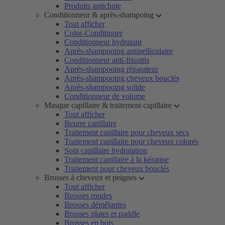
Produits antichute
Conditionneur & après-shampoing
Tout afficher
Color-Conditioner
Conditionneur hydratant
Après-shampooing antipelliculaire
Conditionneur anti-frisottis
Après-shampooing réparateur
Après-shampooing cheveux bouclés
Après-shampooing solide
Conditionneur de volume
Masque capillaire & traitement capillaire
Tout afficher
Beurre capillaire
Traitement capillaire pour cheveux secs
Traitement capillaire pour cheveux colorés
Soin capillaire hydratation
Traitement capillaire à la kératine
Traitement pour cheveux bouclés
Brosses à cheveux et peignes
Tout afficher
Brosses rondes
Brosses démêlantes
Brosses plates et paddle
Brosses en bois