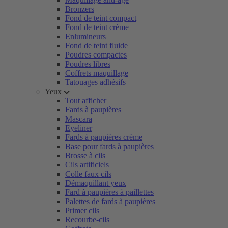
Bronzers
Fond de teint compact
Fond de teint crème
Enlumineurs
Fond de teint fluide
Poudres compactes
Poudres libres
Coffrets maquillage
Tatouages adhésifs
Yeux
Tout afficher
Fards à paupières
Mascara
Eyeliner
Fards à paupières crème
Base pour fards à paupières
Brosse à cils
Cils artificiels
Colle faux cils
Démaquillant yeux
Fard à paupières à paillettes
Palettes de fards à paupières
Primer cils
Recourbe-cils