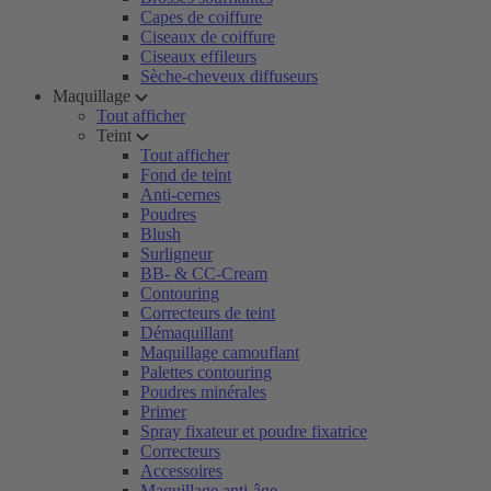
Capes de coiffure
Ciseaux de coiffure
Ciseaux effileurs
Sèche-cheveux diffuseurs
Maquillage
Tout afficher
Teint
Tout afficher
Fond de teint
Anti-cernes
Poudres
Blush
Surligneur
BB- & CC-Cream
Contouring
Correcteurs de teint
Démaquillant
Maquillage camouflant
Palettes contouring
Poudres minérales
Primer
Spray fixateur et poudre fixatrice
Correcteurs
Accessoires
Maquillage anti-âge