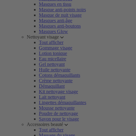
Masques en tissu
Masque anti-points noirs
Masque de nuit visage
Masques anti-âge
Masques anti-boutons
Masques Glow
Nettoyant visage
Tout afficher
Gommage visage
Lotion tonique
Eau micellaire
Gel nettoyant
Huile nettoyante
Cotons démaquillants
Crème nettoyante
Démaquillant
Kit nettoyage visage
Lait nettoyant
Lingettes démaquillantes
Mousse nettoyante
Poudre de nettoyage
Savon pour le visage
Accessoires beauté
Tout afficher
Massage du visage