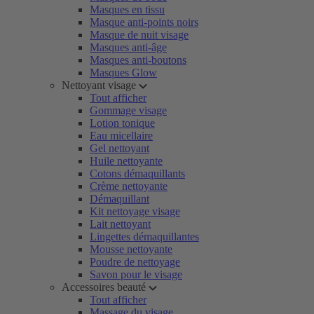
Masques en tissu
Masque anti-points noirs
Masque de nuit visage
Masques anti-âge
Masques anti-boutons
Masques Glow
Nettoyant visage
Tout afficher
Gommage visage
Lotion tonique
Eau micellaire
Gel nettoyant
Huile nettoyante
Cotons démaquillants
Crème nettoyante
Démaquillant
Kit nettoyage visage
Lait nettoyant
Lingettes démaquillantes
Mousse nettoyante
Poudre de nettoyage
Savon pour le visage
Accessoires beauté
Tout afficher
Massage du visage