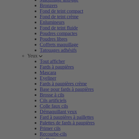
Bronzers
Fond de teint compact
Fond de teint crème
Enlumineurs
Fond de teint fluide
Poudres compactes
Poudres libres
Coffrets maquillage
Tatouages adhésifs
Yeux
Tout afficher
Fards à paupières
Mascara
Eyeliner
Fards à paupières crème
Base pour fards à paupières
Brosse à cils
Cils artificiels
Colle faux cils
Démaquillant yeux
Fard à paupières à paillettes
Palettes de fards à paupières
Primer cils
Recourbe-cils