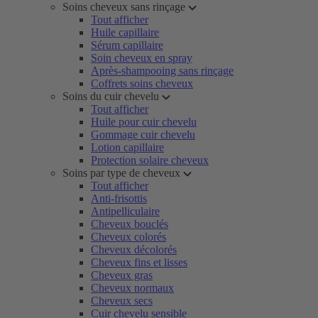
Soins cheveux sans rinçage
Tout afficher
Huile capillaire
Sérum capillaire
Soin cheveux en spray
Après-shampooing sans rinçage
Coffrets soins cheveux
Soins du cuir chevelu
Tout afficher
Huile pour cuir chevelu
Gommage cuir chevelu
Lotion capillaire
Protection solaire cheveux
Soins par type de cheveux
Tout afficher
Anti-frisottis
Antipelliculaire
Cheveux bouclés
Cheveux colorés
Cheveux décolorés
Cheveux fins et lisses
Cheveux gras
Cheveux normaux
Cheveux secs
Cuir chevelu sensible