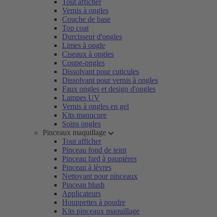
Tout afficher
Vernis à ongles
Couche de base
Top coat
Durcisseur d'ongles
Limes à ongle
Ciseaux à ongles
Coupe-ongles
Dissolvant pour cuticules
Dissolvant pour vernis à ongles
Faux ongles et design d'ongles
Lampes UV
Vernis à ongles en gel
Kits manucure
Soins ongles
Pinceaux maquillage
Tout afficher
Pinceau fond de teint
Pinceau fard à paupières
Pinceau à lèvres
Nettoyant pour pinceaux
Pinceau blush
Applicateurs
Houppettes à poudre
Kits pinceaux maquillage