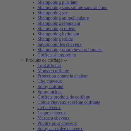
Shampooing purifiant
Shampooing sans sulfate sans silicone
Shampooing sec
Shampooing antipelliculaire
Shampooing réparateur
Shampooing couleur
Shampooing hydratant
Shampooing solide
Savon pour les cheveux
Shampooing pour cheveux bouclés
Coffrets shampooing
Produits de coiffage
Tout afficher
Mousse coiffante
Protection contre la chaleur
Cire cheveux
Spray coiffant
Spray racines
Coffrets produits de coiffage
Crème cheveux et crème coiffante
Gel cheveux
Laque cheveux
Mascara cheveux
Poudre pour cheveux
Spray eau salée cheveux