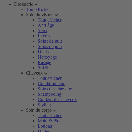
Droguerie
Tout afficher
Soin du visage
Tout afficher
Anti-âge
Yeux
Lèvres
Soins de nuit
Soins de jour
Dents
Nettoyage
Rasage
Soleil
Cheveux
Tout afficher
Conditionneur
Soins des cheveux
Shampooing
Couleur des cheveux
Styling
Soin du corps
Tout afficher
Main & Pied
Lotions
Huiles