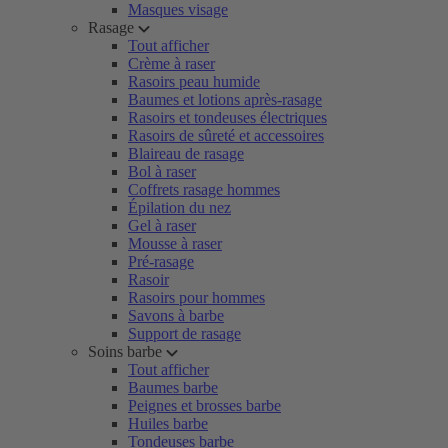
Masques visage
Rasage
Tout afficher
Crème à raser
Rasoirs peau humide
Baumes et lotions après-rasage
Rasoirs et tondeuses électriques
Rasoirs de sûreté et accessoires
Blaireau de rasage
Bol à raser
Coffrets rasage hommes
Épilation du nez
Gel à raser
Mousse à raser
Pré-rasage
Rasoir
Rasoirs pour hommes
Savons à barbe
Support de rasage
Soins barbe
Tout afficher
Baumes barbe
Peignes et brosses barbe
Huiles barbe
Tondeuses barbe