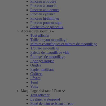
Pinceau à poudre
Pinceau à sourcils
Pinceau anti-cernes
Pinceau eyeliner
Pinceau highlighter
Pinceau pour masque
Pochettes de pinceaux
Accessoires sourcils
Tout afficher
Taille-crayon maquillage
Miroirs cosmétiques et miroirs de maquillage
Trousse maquillage
Palette de maquillage vide
Éponges de maquillage
Éponges konjac
Ongles
Papier matifiant
Coffrets
Lèvres
Teint
Yeux
Maquillage résistant à l'eau
Tout afficher
Eyeliner waterproof
Fond de teint résistant à l'eau