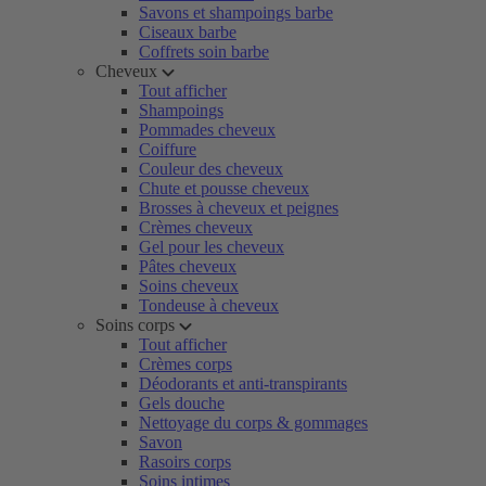
Savons et shampoings barbe
Ciseaux barbe
Coffrets soin barbe
Cheveux
Tout afficher
Shampoings
Pommades cheveux
Coiffure
Couleur des cheveux
Chute et pousse cheveux
Brosses à cheveux et peignes
Crèmes cheveux
Gel pour les cheveux
Pâtes cheveux
Soins cheveux
Tondeuse à cheveux
Soins corps
Tout afficher
Crèmes corps
Déodorants et anti-transpirants
Gels douche
Nettoyage du corps & gommages
Savon
Rasoirs corps
Soins intimes