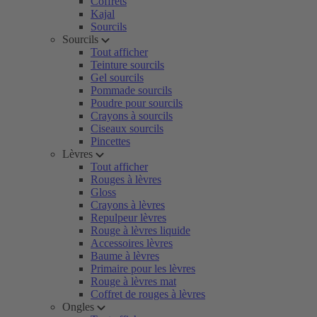
Coffrets
Kajal
Sourcils
Sourcils
Tout afficher
Teinture sourcils
Gel sourcils
Pommade sourcils
Poudre pour sourcils
Crayons à sourcils
Ciseaux sourcils
Pincettes
Lèvres
Tout afficher
Rouges à lèvres
Gloss
Crayons à lèvres
Repulpeur lèvres
Rouge à lèvres liquide
Accessoires lèvres
Baume à lèvres
Primaire pour les lèvres
Rouge à lèvres mat
Coffret de rouges à lèvres
Ongles