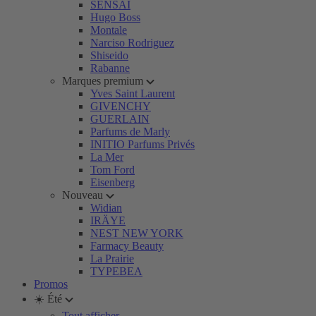
SENSAI
Hugo Boss
Montale
Narciso Rodriguez
Shiseido
Rabanne
Marques premium
Yves Saint Laurent
GIVENCHY
GUERLAIN
Parfums de Marly
INITIO Parfums Privés
La Mer
Tom Ford
Eisenberg
Nouveau
Widian
IRÄYE
NEST NEW YORK
Farmacy Beauty
La Prairie
TYPEBEA
Promos
☀️ Été
Tout afficher