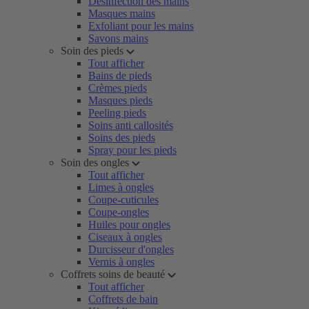
Désinfection des mains
Masques mains
Exfoliant pour les mains
Savons mains
Soin des pieds
Tout afficher
Bains de pieds
Crèmes pieds
Masques pieds
Peeling pieds
Soins anti callosités
Soins des pieds
Spray pour les pieds
Soin des ongles
Tout afficher
Limes à ongles
Coupe-cuticules
Coupe-ongles
Huiles pour ongles
Ciseaux à ongles
Durcisseur d'ongles
Vernis à ongles
Coffrets soins de beauté
Tout afficher
Coffrets de bain