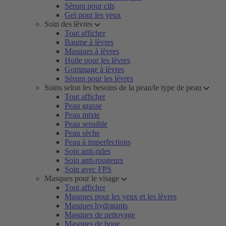
Sérum pour cils
Gel pour les yeux
Soin des lèvres
Tout afficher
Baume à lèvres
Masques à lèvres
Huile pour les lèvres
Gommage à lèvres
Sérum pour les lèvres
Soins selon les besoins de la peau/le type de peau
Tout afficher
Peau grasse
Peau mixte
Peau sensible
Peau sèche
Peau à imperfections
Soin anti-rides
Soin anti-rougeurs
Soin avec FPS
Masques pour le visage
Tout afficher
Masques pour les yeux et les lèvres
Masques hydratants
Masques de nettoyage
Masques de boue