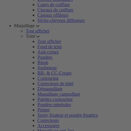
Capes de coiffure
Ciseaux de coiffure
Ciseaux effileurs
Sèche-cheveux diffuseurs
Maquillage
Tout afficher
Teint
Tout afficher
Fond de teint
Anti-cernes
Poudres
Blush
Surligneur
BB- & CC-Cream
Contouring
Correcteurs de teint
Démaquillant
Maquillage camouflant
Palettes contouring
Poudres minérales
Primer
Spray fixateur et poudre fixatrice
Correcteurs
Accessoires
Maquillage anti-âge