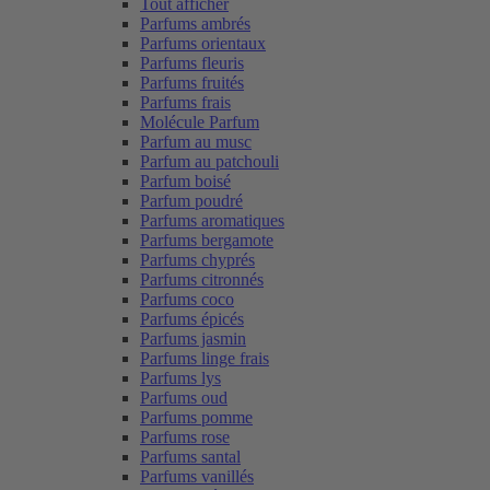
Tout afficher
Parfums ambrés
Parfums orientaux
Parfums fleuris
Parfums fruités
Parfums frais
Molécule Parfum
Parfum au musc
Parfum au patchouli
Parfum boisé
Parfum poudré
Parfums aromatiques
Parfums bergamote
Parfums chyprés
Parfums citronnés
Parfums coco
Parfums épicés
Parfums jasmin
Parfums linge frais
Parfums lys
Parfums oud
Parfums pomme
Parfums rose
Parfums santal
Parfums vanillés