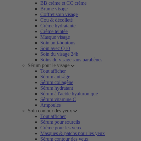
BB crème et CC crème
Brume visage
Coffret soin visage
Cou & décolleté
Crème hydratante
Crème teintée
Masque visage
Soin anti-boutons
Soin avec Q10
Soin du visage 24h
Soins du visage sans parabènes
Sérum pour le visage
Tout afficher
Sérum anti-âge
Sérum collagène
Sérum hydratant
Sérum à l'acide hyaluronique
Sérum vitamine C
Ampoules
Soin contour des yeux
Tout afficher
Sérum pour sourcils
Crème pour les yeux
Masques & patchs pour les yeux
Sérum contour des yeux