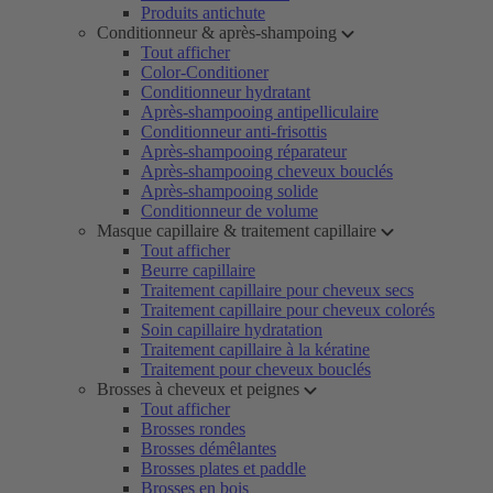
Produits antichute
Conditionneur & après-shampoing
Tout afficher
Color-Conditioner
Conditionneur hydratant
Après-shampooing antipelliculaire
Conditionneur anti-frisottis
Après-shampooing réparateur
Après-shampooing cheveux bouclés
Après-shampooing solide
Conditionneur de volume
Masque capillaire & traitement capillaire
Tout afficher
Beurre capillaire
Traitement capillaire pour cheveux secs
Traitement capillaire pour cheveux colorés
Soin capillaire hydratation
Traitement capillaire à la kératine
Traitement pour cheveux bouclés
Brosses à cheveux et peignes
Tout afficher
Brosses rondes
Brosses démêlantes
Brosses plates et paddle
Brosses en bois