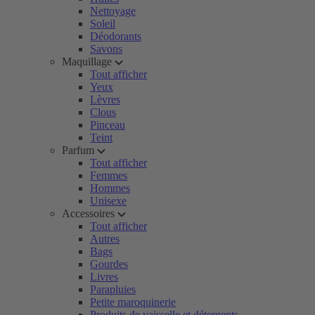
Nettoyage
Soleil
Déodorants
Savons
Maquillage
Tout afficher
Yeux
Lèvres
Clous
Pinceau
Teint
Parfum
Tout afficher
Femmes
Hommes
Unisexe
Accessoires
Tout afficher
Autres
Bags
Gourdes
Livres
Parapluies
Petite maroquinerie
Produits de vaisselle et détergents