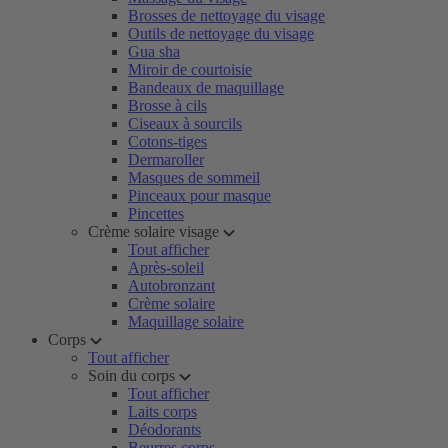
Brosses de nettoyage du visage
Outils de nettoyage du visage
Gua sha
Miroir de courtoisie
Bandeaux de maquillage
Brosse à cils
Ciseaux à sourcils
Cotons-tiges
Dermaroller
Masques de sommeil
Pinceaux pour masque
Pincettes
Crème solaire visage
Tout afficher
Après-soleil
Autobronzant
Crème solaire
Maquillage solaire
Corps
Tout afficher
Soin du corps
Tout afficher
Laits corps
Déodorants
Beurres corps