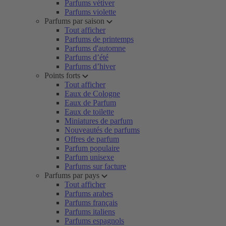
Parfums vétiver
Parfums violette
Parfums par saison
Tout afficher
Parfums de printemps
Parfums d'automne
Parfums d’été
Parfums d’hiver
Points forts
Tout afficher
Eaux de Cologne
Eaux de Parfum
Eaux de toilette
Miniatures de parfum
Nouveautés de parfums
Offres de parfum
Parfum populaire
Parfum unisexe
Parfums sur facture
Parfums par pays
Tout afficher
Parfums arabes
Parfums français
Parfums italiens
Parfums espagnols