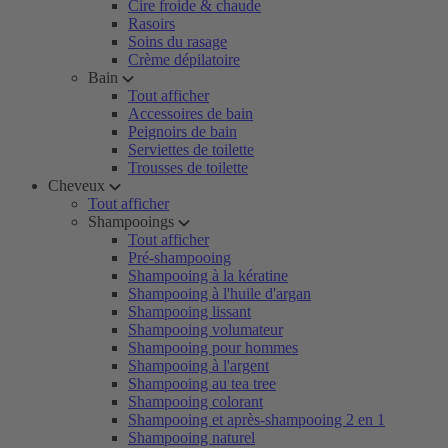
Cire froide & chaude
Rasoirs
Soins du rasage
Crème dépilatoire
Bain
Tout afficher
Accessoires de bain
Peignoirs de bain
Serviettes de toilette
Trousses de toilette
Cheveux
Tout afficher
Shampooings
Tout afficher
Pré-shampooing
Shampooing à la kératine
Shampooing à l'huile d'argan
Shampooing lissant
Shampooing volumateur
Shampooing pour hommes
Shampooing à l'argent
Shampooing au tea tree
Shampooing colorant
Shampooing et après-shampooing 2 en 1
Shampooing naturel