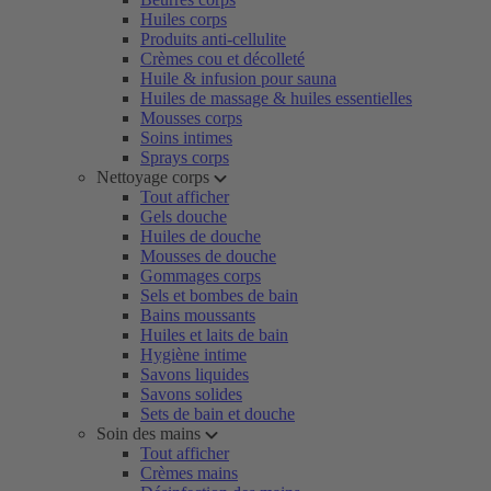
Huiles corps
Produits anti-cellulite
Crèmes cou et décolleté
Huile & infusion pour sauna
Huiles de massage & huiles essentielles
Mousses corps
Soins intimes
Sprays corps
Nettoyage corps
Tout afficher
Gels douche
Huiles de douche
Mousses de douche
Gommages corps
Sels et bombes de bain
Bains moussants
Huiles et laits de bain
Hygiène intime
Savons liquides
Savons solides
Sets de bain et douche
Soin des mains
Tout afficher
Crèmes mains