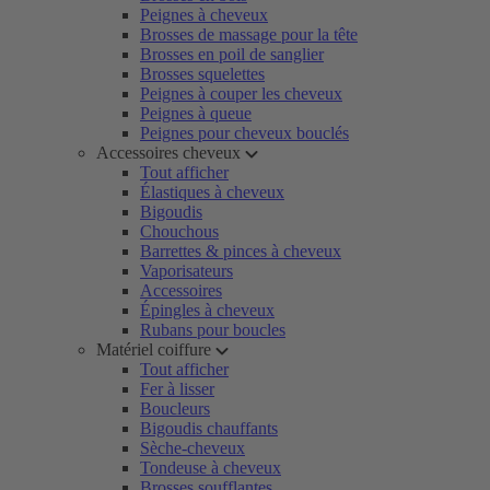
Peignes à cheveux
Brosses de massage pour la tête
Brosses en poil de sanglier
Brosses squelettes
Peignes à couper les cheveux
Peignes à queue
Peignes pour cheveux bouclés
Accessoires cheveux
Tout afficher
Élastiques à cheveux
Bigoudis
Chouchous
Barrettes & pinces à cheveux
Vaporisateurs
Accessoires
Épingles à cheveux
Rubans pour boucles
Matériel coiffure
Tout afficher
Fer à lisser
Boucleurs
Bigoudis chauffants
Sèche-cheveux
Tondeuse à cheveux
Brosses soufflantes