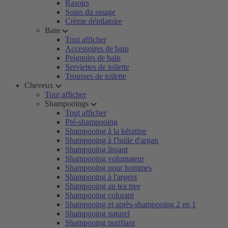
Rasoirs
Soins du rasage
Crème dépilatoire
Bain
Tout afficher
Accessoires de bain
Peignoirs de bain
Serviettes de toilette
Trousses de toilette
Cheveux
Tout afficher
Shampooings
Tout afficher
Pré-shampooing
Shampooing à la kératine
Shampooing à l'huile d'argan
Shampooing lissant
Shampooing volumateur
Shampooing pour hommes
Shampooing à l'argent
Shampooing au tea tree
Shampooing colorant
Shampooing et après-shampooing 2 en 1
Shampooing naturel
Shampooing purifiant