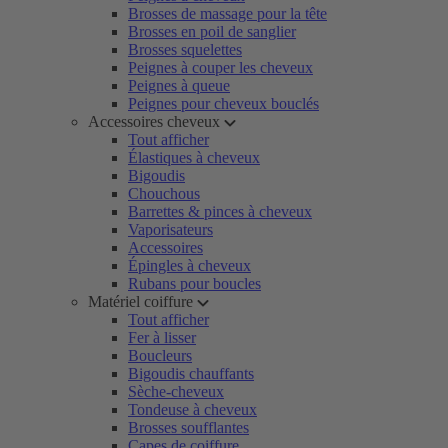
Brosses de massage pour la tête
Brosses en poil de sanglier
Brosses squelettes
Peignes à couper les cheveux
Peignes à queue
Peignes pour cheveux bouclés
Accessoires cheveux
Tout afficher
Élastiques à cheveux
Bigoudis
Chouchous
Barrettes & pinces à cheveux
Vaporisateurs
Accessoires
Épingles à cheveux
Rubans pour boucles
Matériel coiffure
Tout afficher
Fer à lisser
Boucleurs
Bigoudis chauffants
Sèche-cheveux
Tondeuse à cheveux
Brosses soufflantes
Capes de coiffure