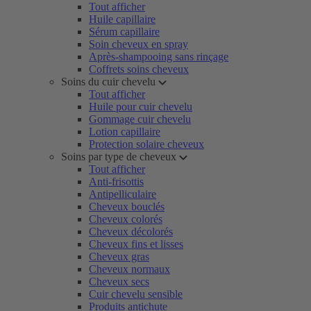
Tout afficher
Huile capillaire
Sérum capillaire
Soin cheveux en spray
Après-shampooing sans rinçage
Coffrets soins cheveux
Soins du cuir chevelu
Tout afficher
Huile pour cuir chevelu
Gommage cuir chevelu
Lotion capillaire
Protection solaire cheveux
Soins par type de cheveux
Tout afficher
Anti-frisottis
Antipelliculaire
Cheveux bouclés
Cheveux colorés
Cheveux décolorés
Cheveux fins et lisses
Cheveux gras
Cheveux normaux
Cheveux secs
Cuir chevelu sensible
Produits antichute