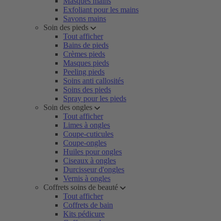
Masques mains
Exfoliant pour les mains
Savons mains
Soin des pieds
Tout afficher
Bains de pieds
Crèmes pieds
Masques pieds
Peeling pieds
Soins anti callosités
Soins des pieds
Spray pour les pieds
Soin des ongles
Tout afficher
Limes à ongles
Coupe-cuticules
Coupe-ongles
Huiles pour ongles
Ciseaux à ongles
Durcisseur d'ongles
Vernis à ongles
Coffrets soins de beauté
Tout afficher
Coffrets de bain
Kits pédicure