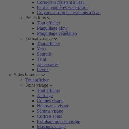
Correcteur résistant à l'eau
Fard à paupières waterproof
Crayons à sourcils résistants à l'eau
Points forts
Tout afficher
Maquillage glow
Maquillage végétalien
Format voyage
Tout afficher
Yeux
Sourcils
Teint
Accessoires
Lèvres
Soins hommes
Tout afficher
Soins visage
Tout afficher
Anti-âge
Crèmes visage
Nettoyants visage
Sérums visage
Coffrets soins
Exfoliant pour le visage
Masques visage