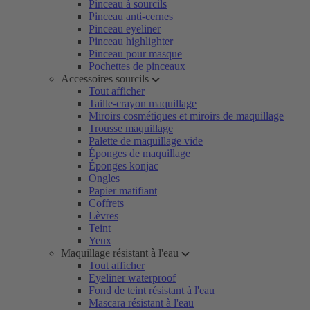
Pinceau à sourcils
Pinceau anti-cernes
Pinceau eyeliner
Pinceau highlighter
Pinceau pour masque
Pochettes de pinceaux
Accessoires sourcils
Tout afficher
Taille-crayon maquillage
Miroirs cosmétiques et miroirs de maquillage
Trousse maquillage
Palette de maquillage vide
Éponges de maquillage
Éponges konjac
Ongles
Papier matifiant
Coffrets
Lèvres
Teint
Yeux
Maquillage résistant à l'eau
Tout afficher
Eyeliner waterproof
Fond de teint résistant à l'eau
Mascara résistant à l'eau