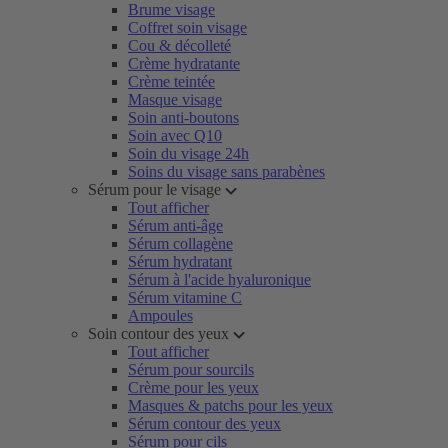
Brume visage
Coffret soin visage
Cou & décolleté
Crème hydratante
Crème teintée
Masque visage
Soin anti-boutons
Soin avec Q10
Soin du visage 24h
Soins du visage sans parabènes
Sérum pour le visage
Tout afficher
Sérum anti-âge
Sérum collagène
Sérum hydratant
Sérum à l'acide hyaluronique
Sérum vitamine C
Ampoules
Soin contour des yeux
Tout afficher
Sérum pour sourcils
Crème pour les yeux
Masques & patchs pour les yeux
Sérum contour des yeux
Sérum pour cils