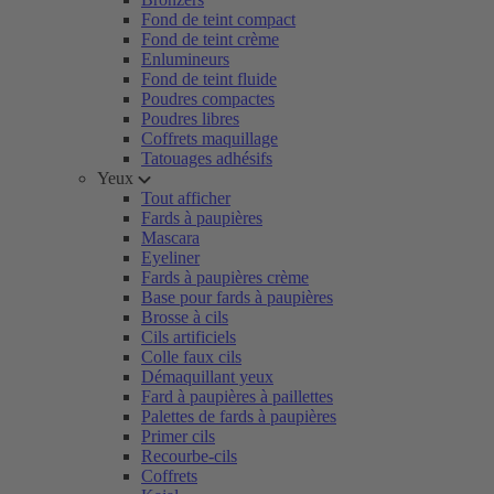
Fond de teint compact
Fond de teint crème
Enlumineurs
Fond de teint fluide
Poudres compactes
Poudres libres
Coffrets maquillage
Tatouages adhésifs
Yeux
Tout afficher
Fards à paupières
Mascara
Eyeliner
Fards à paupières crème
Base pour fards à paupières
Brosse à cils
Cils artificiels
Colle faux cils
Démaquillant yeux
Fard à paupières à paillettes
Palettes de fards à paupières
Primer cils
Recourbe-cils
Coffrets