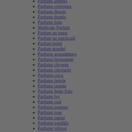
Parfums ambrés
Parfums orientaux
Parfums fleuris
Parfums fruités
Parfums frais
Molécule Parfum
Parfum au musc
Parfum au patchouli
Parfum boisé
Parfum poudré
Parfums aromatiques
Parfums bergamote
Parfums chyprés
Parfums citronnés
Parfums coco
Parfums épicés
Parfums jasmin
Parfums linge frais
Parfums lys
Parfums oud
Parfums pomme
Parfums rose
Parfums santal
Parfums vanillés
Parfums vétiver