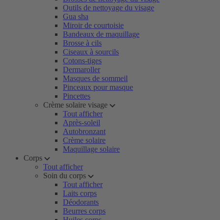
Outils de nettoyage du visage
Gua sha
Miroir de courtoisie
Bandeaux de maquillage
Brosse à cils
Ciseaux à sourcils
Cotons-tiges
Dermaroller
Masques de sommeil
Pinceaux pour masque
Pincettes
Crème solaire visage
Tout afficher
Après-soleil
Autobronzant
Crème solaire
Maquillage solaire
Corps
Tout afficher
Soin du corps
Tout afficher
Laits corps
Déodorants
Beurres corps
Huiles corps