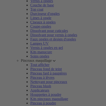
Vernis à ongles
Couche de base
Top coat
Durcisseur d'ongles
Limes à ongle
Ciseaux à ongles
Coupe-ongles
Dissolvant pour cuticules
Dissolvant pour vernis à ongles
Faux ongles et design d'ongles
Lampes UV
Vernis à ongles en gel
Kits manucure
Soins ongles
Pinceaux maquillage
Tout afficher
Pinceau fond de teint
Pinceau fard à paupières
Pinceau à lèvres
Nettoyant pour pinceaux
Pinceau blush
Applicateurs
Houppettes à poudre
Kits pinceaux maquillage
Pinceau à poudre