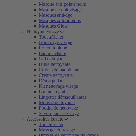
Masque anti-points noirs
Masque de nuit visage
Masques anti-âge
Masques anti-boutons
Masques Glow
Nettoyant visage
Tout afficher
Gommage visage
Lotion tonique
Eau micellaire
Gel nettoyant
Huile nettoyante
Cotons démaquillants
Crème nettoyante
Démaquillant
Kit nettoyage visage
Lait nettoyant
Lingettes démaquillantes
Mousse nettoyante
Poudre de nettoyage
Savon pour le visage
Accessoires beauté
Tout afficher
Massage du visage
Brosses de nettoyage du visage