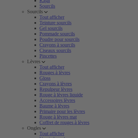
Kajal
Sourcils
Sourcils
Tout afficher
Teinture sourcils
Gel sourcils
Pommade sourcils
Poudre pour sourcils
Crayons à sourcils
Ciseaux sourcils
Pincettes
Lèvres
Tout afficher
Rouges à lèvres
Gloss
Crayons à lèvres
Repulpeur lèvres
Rouge à lèvres liquide
Accessoires lèvres
Baume à lèvres
Primaire pour les lèvres
Rouge à lèvres mat
Coffret de rouges à lèvres
Ongles
Tout afficher