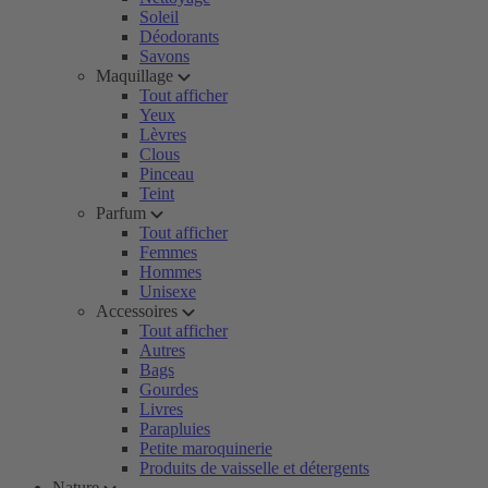
Soleil
Déodorants
Savons
Maquillage
Tout afficher
Yeux
Lèvres
Clous
Pinceau
Teint
Parfum
Tout afficher
Femmes
Hommes
Unisexe
Accessoires
Tout afficher
Autres
Bags
Gourdes
Livres
Parapluies
Petite maroquinerie
Produits de vaisselle et détergents
Nature