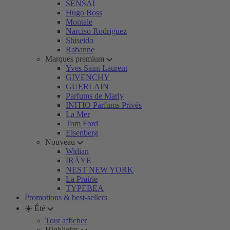
SENSAI
Hugo Boss
Montale
Narciso Rodriguez
Shiseido
Rabanne
Marques premium
Yves Saint Laurent
GIVENCHY
GUERLAIN
Parfums de Marly
INITIO Parfums Privés
La Mer
Tom Ford
Eisenberg
Nouveau
Widian
IRÄYE
NEST NEW YORK
La Prairie
TYPEBEA
Promotions & best-sellers
☀️ Été
Tout afficher
Highlights