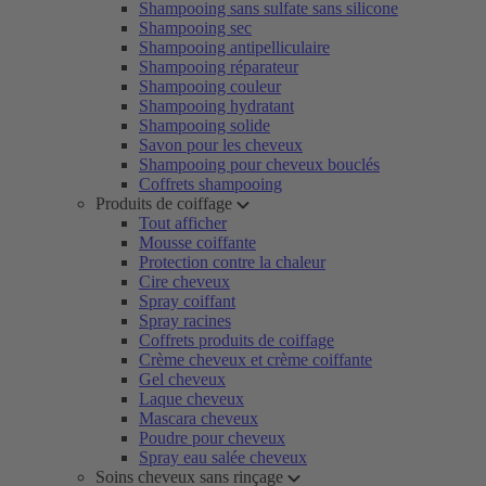
Shampooing sans sulfate sans silicone
Shampooing sec
Shampooing antipelliculaire
Shampooing réparateur
Shampooing couleur
Shampooing hydratant
Shampooing solide
Savon pour les cheveux
Shampooing pour cheveux bouclés
Coffrets shampooing
Produits de coiffage
Tout afficher
Mousse coiffante
Protection contre la chaleur
Cire cheveux
Spray coiffant
Spray racines
Coffrets produits de coiffage
Crème cheveux et crème coiffante
Gel cheveux
Laque cheveux
Mascara cheveux
Poudre pour cheveux
Spray eau salée cheveux
Soins cheveux sans rinçage