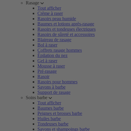
Rasage
Tout afficher
Crème à raser
Rasoirs peau humide
Baumes et lotions après-rasage
Rasoirs et tondeuses électriques
Rasoirs de sûreté et accessoires
Blaireau de rasage
Bol à raser
Coffrets rasage hommes
Épilation du nez
Gel à raser
Mousse à raser
Pré-rasage
Rasoir
Rasoirs pour hommes
Savons à barbe
Support de rasage
Soins barbe
Tout afficher
Baumes barbe
Peignes et brosses barbe
Huiles barbe
Tondeuses barbe
Savons et shampoings barbe