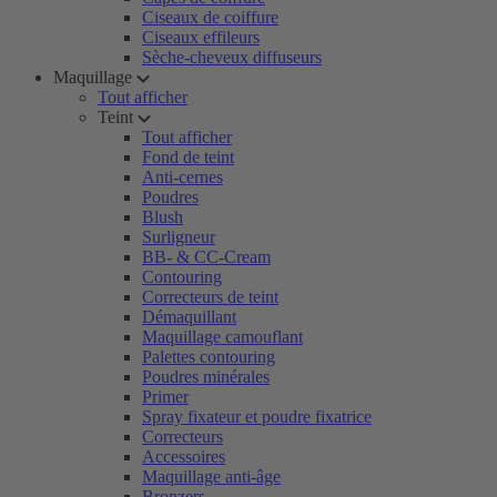
Ciseaux de coiffure
Ciseaux effileurs
Sèche-cheveux diffuseurs
Maquillage
Tout afficher
Teint
Tout afficher
Fond de teint
Anti-cernes
Poudres
Blush
Surligneur
BB- & CC-Cream
Contouring
Correcteurs de teint
Démaquillant
Maquillage camouflant
Palettes contouring
Poudres minérales
Primer
Spray fixateur et poudre fixatrice
Correcteurs
Accessoires
Maquillage anti-âge
Bronzers