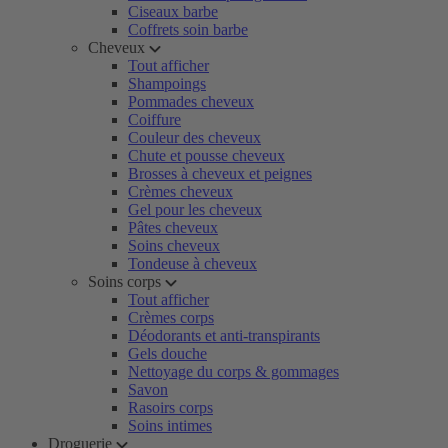
Ciseaux barbe
Coffrets soin barbe
Cheveux
Tout afficher
Shampoings
Pommades cheveux
Coiffure
Couleur des cheveux
Chute et pousse cheveux
Brosses à cheveux et peignes
Crèmes cheveux
Gel pour les cheveux
Pâtes cheveux
Soins cheveux
Tondeuse à cheveux
Soins corps
Tout afficher
Crèmes corps
Déodorants et anti-transpirants
Gels douche
Nettoyage du corps & gommages
Savon
Rasoirs corps
Soins intimes
Droguerie