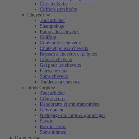
Ciseaux barbe
Coffrets soin barbe
Cheveux
Tout afficher
Shampoings
Pommades cheveux
Coiffure
Couleur des cheveux
Chute et pousse cheveux
Brosses à cheveux et peignes
Crèmes cheveux
Gel pour les cheveux
Pâtes cheveux
Soins cheveux
Tondeuse à cheveux
Soins corps
Tout afficher
Crèmes corps
Déodorants et anti-transpirants
Gels douche
Nettoyage du corps & gommages
Savon
Rasoirs corps
Soins intimes
Droguerie