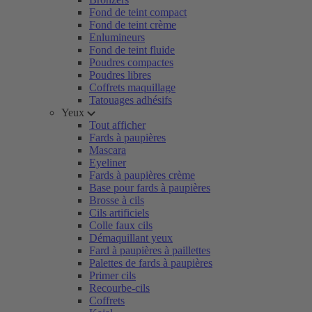
Fond de teint compact
Fond de teint crème
Enlumineurs
Fond de teint fluide
Poudres compactes
Poudres libres
Coffrets maquillage
Tatouages adhésifs
Yeux
Tout afficher
Fards à paupières
Mascara
Eyeliner
Fards à paupières crème
Base pour fards à paupières
Brosse à cils
Cils artificiels
Colle faux cils
Démaquillant yeux
Fard à paupières à paillettes
Palettes de fards à paupières
Primer cils
Recourbe-cils
Coffrets