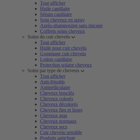
Tout afficher
Huile capillaire
Sérum capillaire
Soin cheveux en spray
Après-shampooing sans rinçage
Coffrets soins cheveux
Soins du cuir chevelu
Tout afficher
Huile pour cuir chevelu
Gommage cuir chevelu
Lotion capillaire
Protection solaire cheveux
Soins par type de cheveux
Tout afficher
Anti-frisottis
Antipelliculaire
Cheveux bouclés
Cheveux colorés
Cheveux décolorés
Cheveux fins et lisses
Cheveux gras
Cheveux normaux
Cheveux secs
Cuir chevelu sensible
Produits antichute