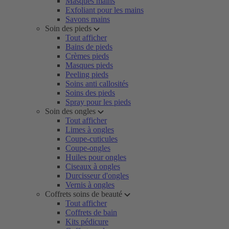
Masques mains
Exfoliant pour les mains
Savons mains
Soin des pieds
Tout afficher
Bains de pieds
Crèmes pieds
Masques pieds
Peeling pieds
Soins anti callosités
Soins des pieds
Spray pour les pieds
Soin des ongles
Tout afficher
Limes à ongles
Coupe-cuticules
Coupe-ongles
Huiles pour ongles
Ciseaux à ongles
Durcisseur d'ongles
Vernis à ongles
Coffrets soins de beauté
Tout afficher
Coffrets de bain
Kits pédicure