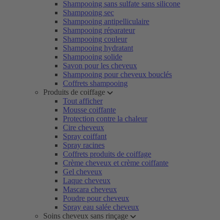
Shampooing sans sulfate sans silicone
Shampooing sec
Shampooing antipelliculaire
Shampooing réparateur
Shampooing couleur
Shampooing hydratant
Shampooing solide
Savon pour les cheveux
Shampooing pour cheveux bouclés
Coffrets shampooing
Produits de coiffage
Tout afficher
Mousse coiffante
Protection contre la chaleur
Cire cheveux
Spray coiffant
Spray racines
Coffrets produits de coiffage
Crème cheveux et crème coiffante
Gel cheveux
Laque cheveux
Mascara cheveux
Poudre pour cheveux
Spray eau salée cheveux
Soins cheveux sans rinçage