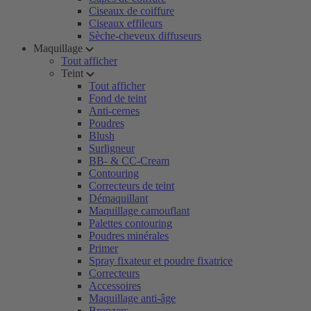
Ciseaux de coiffure
Ciseaux effileurs
Sèche-cheveux diffuseurs
Maquillage
Tout afficher
Teint
Tout afficher
Fond de teint
Anti-cernes
Poudres
Blush
Surligneur
BB- & CC-Cream
Contouring
Correcteurs de teint
Démaquillant
Maquillage camouflant
Palettes contouring
Poudres minérales
Primer
Spray fixateur et poudre fixatrice
Correcteurs
Accessoires
Maquillage anti-âge
Bronzers