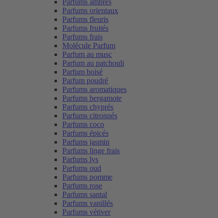
Parfums ambrés
Parfums orientaux
Parfums fleuris
Parfums fruités
Parfums frais
Molécule Parfum
Parfum au musc
Parfum au patchouli
Parfum boisé
Parfum poudré
Parfums aromatiques
Parfums bergamote
Parfums chyprés
Parfums citronnés
Parfums coco
Parfums épicés
Parfums jasmin
Parfums linge frais
Parfums lys
Parfums oud
Parfums pomme
Parfums rose
Parfums santal
Parfums vanillés
Parfums vétiver