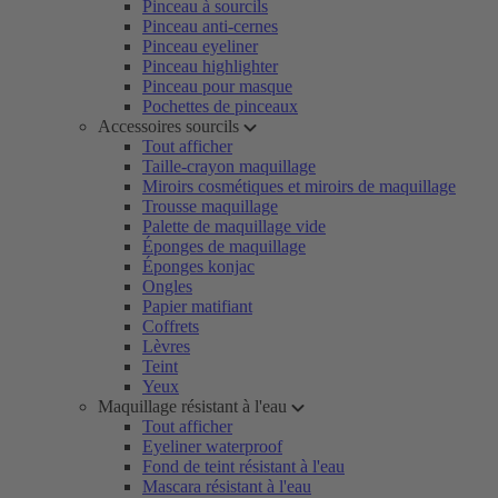
Pinceau à sourcils
Pinceau anti-cernes
Pinceau eyeliner
Pinceau highlighter
Pinceau pour masque
Pochettes de pinceaux
Accessoires sourcils
Tout afficher
Taille-crayon maquillage
Miroirs cosmétiques et miroirs de maquillage
Trousse maquillage
Palette de maquillage vide
Éponges de maquillage
Éponges konjac
Ongles
Papier matifiant
Coffrets
Lèvres
Teint
Yeux
Maquillage résistant à l'eau
Tout afficher
Eyeliner waterproof
Fond de teint résistant à l'eau
Mascara résistant à l'eau