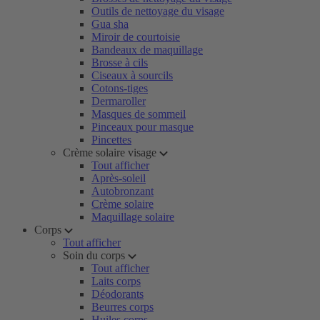
Outils de nettoyage du visage
Gua sha
Miroir de courtoisie
Bandeaux de maquillage
Brosse à cils
Ciseaux à sourcils
Cotons-tiges
Dermaroller
Masques de sommeil
Pinceaux pour masque
Pincettes
Crème solaire visage
Tout afficher
Après-soleil
Autobronzant
Crème solaire
Maquillage solaire
Corps
Tout afficher
Soin du corps
Tout afficher
Laits corps
Déodorants
Beurres corps
Huiles corps