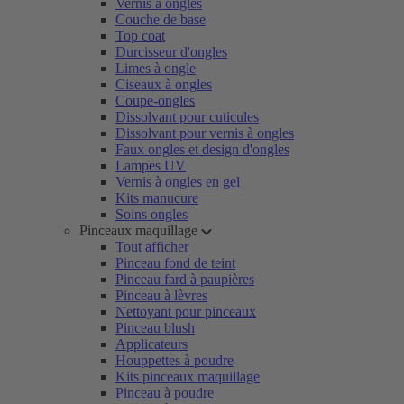
Vernis à ongles
Couche de base
Top coat
Durcisseur d'ongles
Limes à ongle
Ciseaux à ongles
Coupe-ongles
Dissolvant pour cuticules
Dissolvant pour vernis à ongles
Faux ongles et design d'ongles
Lampes UV
Vernis à ongles en gel
Kits manucure
Soins ongles
Pinceaux maquillage
Tout afficher
Pinceau fond de teint
Pinceau fard à paupières
Pinceau à lèvres
Nettoyant pour pinceaux
Pinceau blush
Applicateurs
Houppettes à poudre
Kits pinceaux maquillage
Pinceau à poudre