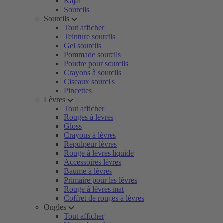
Kajal
Sourcils
Sourcils
Tout afficher
Teinture sourcils
Gel sourcils
Pommade sourcils
Poudre pour sourcils
Crayons à sourcils
Ciseaux sourcils
Pincettes
Lèvres
Tout afficher
Rouges à lèvres
Gloss
Crayons à lèvres
Repulpeur lèvres
Rouge à lèvres liquide
Accessoires lèvres
Baume à lèvres
Primaire pour les lèvres
Rouge à lèvres mat
Coffret de rouges à lèvres
Ongles
Tout afficher