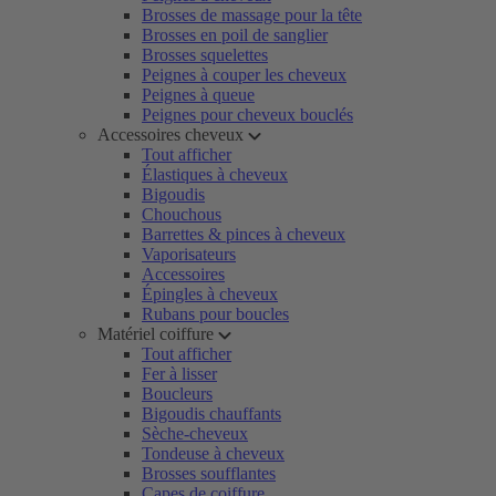
Brosses de massage pour la tête
Brosses en poil de sanglier
Brosses squelettes
Peignes à couper les cheveux
Peignes à queue
Peignes pour cheveux bouclés
Accessoires cheveux
Tout afficher
Élastiques à cheveux
Bigoudis
Chouchous
Barrettes & pinces à cheveux
Vaporisateurs
Accessoires
Épingles à cheveux
Rubans pour boucles
Matériel coiffure
Tout afficher
Fer à lisser
Boucleurs
Bigoudis chauffants
Sèche-cheveux
Tondeuse à cheveux
Brosses soufflantes
Capes de coiffure