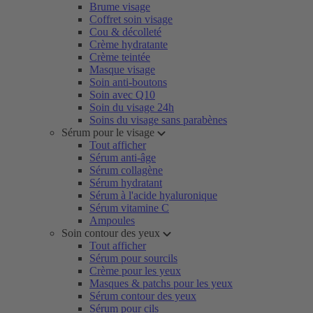
Brume visage
Coffret soin visage
Cou & décolleté
Crème hydratante
Crème teintée
Masque visage
Soin anti-boutons
Soin avec Q10
Soin du visage 24h
Soins du visage sans parabènes
Sérum pour le visage
Tout afficher
Sérum anti-âge
Sérum collagène
Sérum hydratant
Sérum à l'acide hyaluronique
Sérum vitamine C
Ampoules
Soin contour des yeux
Tout afficher
Sérum pour sourcils
Crème pour les yeux
Masques & patchs pour les yeux
Sérum contour des yeux
Sérum pour cils