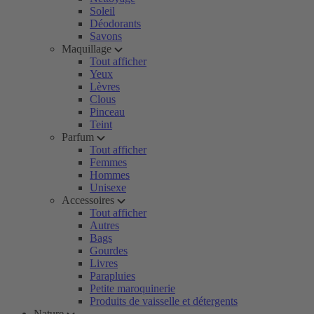
Soleil
Déodorants
Savons
Maquillage
Tout afficher
Yeux
Lèvres
Clous
Pinceau
Teint
Parfum
Tout afficher
Femmes
Hommes
Unisexe
Accessoires
Tout afficher
Autres
Bags
Gourdes
Livres
Parapluies
Petite maroquinerie
Produits de vaisselle et détergents
Nature