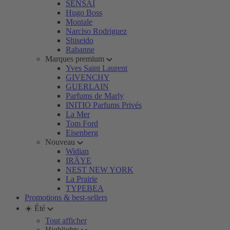
SENSAI
Hugo Boss
Montale
Narciso Rodriguez
Shiseido
Rabanne
Marques premium
Yves Saint Laurent
GIVENCHY
GUERLAIN
Parfums de Marly
INITIO Parfums Privés
La Mer
Tom Ford
Eisenberg
Nouveau
Widian
IRÄYE
NEST NEW YORK
La Prairie
TYPEBEA
Promotions & best-sellers
☀️ Été
Tout afficher
Highlights