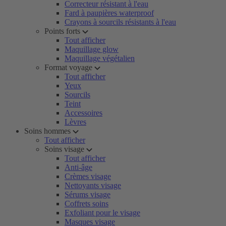
Correcteur résistant à l'eau
Fard à paupières waterproof
Crayons à sourcils résistants à l'eau
Points forts
Tout afficher
Maquillage glow
Maquillage végétalien
Format voyage
Tout afficher
Yeux
Sourcils
Teint
Accessoires
Lèvres
Soins hommes
Tout afficher
Soins visage
Tout afficher
Anti-âge
Crèmes visage
Nettoyants visage
Sérums visage
Coffrets soins
Exfoliant pour le visage
Masques visage