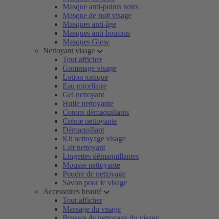
Masque anti-points noirs
Masque de nuit visage
Masques anti-âge
Masques anti-boutons
Masques Glow
Nettoyant visage
Tout afficher
Gommage visage
Lotion tonique
Eau micellaire
Gel nettoyant
Huile nettoyante
Cotons démaquillants
Crème nettoyante
Démaquillant
Kit nettoyage visage
Lait nettoyant
Lingettes démaquillantes
Mousse nettoyante
Poudre de nettoyage
Savon pour le visage
Accessoires beauté
Tout afficher
Massage du visage
Brosses de nettoyage du visage