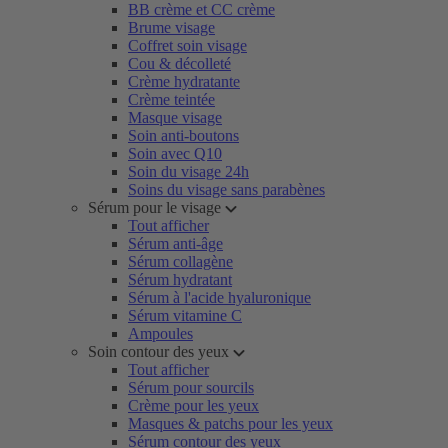
BB crème et CC crème
Brume visage
Coffret soin visage
Cou & décolleté
Crème hydratante
Crème teintée
Masque visage
Soin anti-boutons
Soin avec Q10
Soin du visage 24h
Soins du visage sans parabènes
Sérum pour le visage
Tout afficher
Sérum anti-âge
Sérum collagène
Sérum hydratant
Sérum à l'acide hyaluronique
Sérum vitamine C
Ampoules
Soin contour des yeux
Tout afficher
Sérum pour sourcils
Crème pour les yeux
Masques & patchs pour les yeux
Sérum contour des yeux