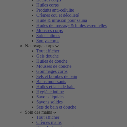
Huiles corps
Produits anti-cellulite
Crèmes cou et décolleté
Huile & infusion pour sauna
Huiles de massage & huiles essentielles
Mousses corps
Soins intimes
Sprays corps
Nettoyage corps
Tout afficher
Gels douche
Huiles de douche
Mousses de douche
Gommages corps
Sels et bombes de bain
Bains moussants
Huiles et laits de bain
Hygiène intime
Savons liquides
Savons solides
Sets de bain et douche
Soin des mains
Tout afficher
Crèmes mains