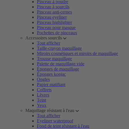
Pinceau à poudre
Pinceau à sourcils
Pinceau anti-cernes
Pinceau eyeliner
Pinceau highlighter
Pinceau pour masque
Pochettes de pinceaux
Accessoires sourcils
Tout afficher
Taille-crayon maquillage
Miroirs cosmétiques et miroirs de maquillage
Trousse maquillage
Palette de maquillage vide
Éponges de maquillage
Éponges konjac
Ongles
Papier matifiant
Coffrets
Lèvres
Teint
Yeux
Maquillage résistant à l'eau
Tout afficher
Eyeliner waterproof
Fond de teint résistant à l'eau