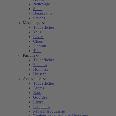
Nettoyage
Soleil
Déodorants
Savons
Maquillage
Tout afficher
Yeux
Lèvres
Clous
Pinceau
Teint
Parfum
Tout afficher
Femmes
Hommes
Unisexe
Accessoires
Tout afficher
Autres
Bags
Gourdes
Livres
Parapluies
Petite maroquinerie
Produits de vaisselle et détergents