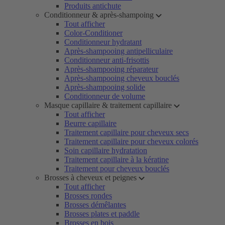
Produits antichute
Conditionneur & après-shampoing
Tout afficher
Color-Conditioner
Conditionneur hydratant
Après-shampooing antipelliculaire
Conditionneur anti-frisottis
Après-shampooing réparateur
Après-shampooing cheveux bouclés
Après-shampooing solide
Conditionneur de volume
Masque capillaire & traitement capillaire
Tout afficher
Beurre capillaire
Traitement capillaire pour cheveux secs
Traitement capillaire pour cheveux colorés
Soin capillaire hydratation
Traitement capillaire à la kératine
Traitement pour cheveux bouclés
Brosses à cheveux et peignes
Tout afficher
Brosses rondes
Brosses démêlantes
Brosses plates et paddle
Brosses en bois