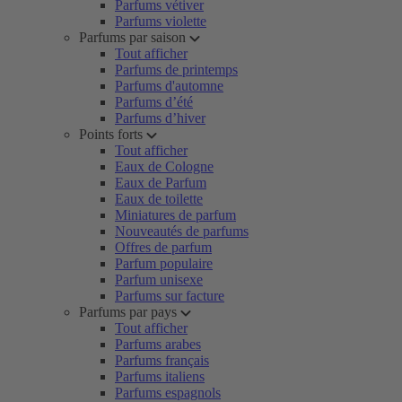
Parfums vétiver
Parfums violette
Parfums par saison
Tout afficher
Parfums de printemps
Parfums d'automne
Parfums d’été
Parfums d’hiver
Points forts
Tout afficher
Eaux de Cologne
Eaux de Parfum
Eaux de toilette
Miniatures de parfum
Nouveautés de parfums
Offres de parfum
Parfum populaire
Parfum unisexe
Parfums sur facture
Parfums par pays
Tout afficher
Parfums arabes
Parfums français
Parfums italiens
Parfums espagnols