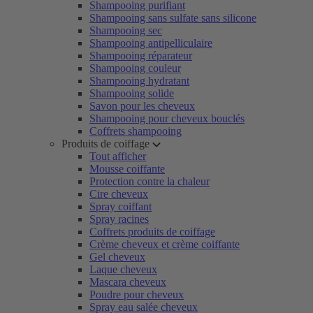
Shampooing purifiant
Shampooing sans sulfate sans silicone
Shampooing sec
Shampooing antipelliculaire
Shampooing réparateur
Shampooing couleur
Shampooing hydratant
Shampooing solide
Savon pour les cheveux
Shampooing pour cheveux bouclés
Coffrets shampooing
Produits de coiffage
Tout afficher
Mousse coiffante
Protection contre la chaleur
Cire cheveux
Spray coiffant
Spray racines
Coffrets produits de coiffage
Crème cheveux et crème coiffante
Gel cheveux
Laque cheveux
Mascara cheveux
Poudre pour cheveux
Spray eau salée cheveux