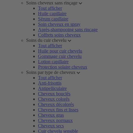
Soins cheveux sans rinçage
Tout afficher
Huile capillaire
Sérum capillaire
Soin cheveux en spray
Après-shampooing sans rinçage
Coffrets soins cheveux
Soins du cuir chevelu
Tout afficher
Huile pour cuir chevelu
Gommage cuir chevelu
Lotion capillaire
Protection solaire cheveux
Soins par type de cheveux
Tout afficher
Anti-frisottis
Antipelliculaire
Cheveux bouclés
Cheveux colorés
Cheveux décolorés
Cheveux fins et lisses
Cheveux gras
Cheveux normaux
Cheveux secs
Cuir chevelu sensible