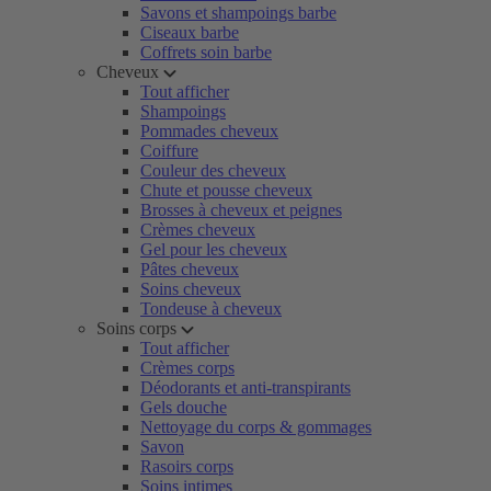
Savons et shampoings barbe
Ciseaux barbe
Coffrets soin barbe
Cheveux
Tout afficher
Shampoings
Pommades cheveux
Coiffure
Couleur des cheveux
Chute et pousse cheveux
Brosses à cheveux et peignes
Crèmes cheveux
Gel pour les cheveux
Pâtes cheveux
Soins cheveux
Tondeuse à cheveux
Soins corps
Tout afficher
Crèmes corps
Déodorants et anti-transpirants
Gels douche
Nettoyage du corps & gommages
Savon
Rasoirs corps
Soins intimes