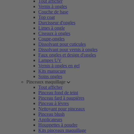
Tout afficher
Vernis à ongles
Couche de base
Top coat
Durcisseur d'ongles
Limes à ongle
Ciseaux à ongles
Coupe-ongles
Dissolvant pour cuticules
Dissolvant pour vernis à ongles
Faux ongles et design d'ongles
Lampes UV
Vernis à ongles en gel
Kits manucure
Soins ongles
Pinceaux maquillage
Tout afficher
Pinceau fond de teint
Pinceau fard à paupières
Pinceau à lèvres
Nettoyant pour pinceaux
Pinceau blush
Applicateurs
Houppettes à poudre
Kits pinceaux maquillage