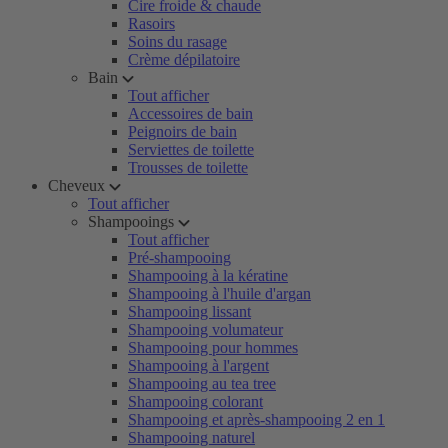
Cire froide & chaude
Rasoirs
Soins du rasage
Crème dépilatoire
Bain
Tout afficher
Accessoires de bain
Peignoirs de bain
Serviettes de toilette
Trousses de toilette
Cheveux
Tout afficher
Shampooings
Tout afficher
Pré-shampooing
Shampooing à la kératine
Shampooing à l'huile d'argan
Shampooing lissant
Shampooing volumateur
Shampooing pour hommes
Shampooing à l'argent
Shampooing au tea tree
Shampooing colorant
Shampooing et après-shampooing 2 en 1
Shampooing naturel