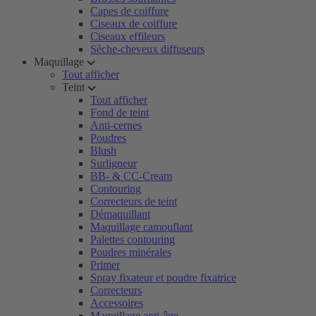
Capes de coiffure
Ciseaux de coiffure
Ciseaux effileurs
Sèche-cheveux diffuseurs
Maquillage
Tout afficher
Teint
Tout afficher
Fond de teint
Anti-cernes
Poudres
Blush
Surligneur
BB- & CC-Cream
Contouring
Correcteurs de teint
Démaquillant
Maquillage camouflant
Palettes contouring
Poudres minérales
Primer
Spray fixateur et poudre fixatrice
Correcteurs
Accessoires
Maquillage anti-âge