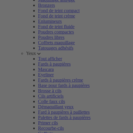
Bronzers
Fond de teint compact
Fond de teint crème
Enlumineurs
Fond de teint fluide
Poudres compactes
Poudres libres
Coffrets maquillage
Tatouages adhésifs
Yeux
Tout afficher
Fards à paupières
Mascara
Eyeliner
Fards à paupières crème
Base pour fards à paupières
Brosse à cils
Cils artificiels
Colle faux cils
Démaquillant yeux
Fard à paupières à paillettes
Palettes de fards à paupières
Primer cils
Recourbe-cils