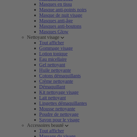
Masques en tissu
Masque anti-points noirs
Masque de nuit visage
Masques anti-âge
Masques anti-boutons
Masques Glow
Nettoyant visage
Tout afficher
Gommage visage
Lotion tonique
Eau micellaire
Gel nettoyant
Huile nettoyante
Cotons démaquillants
Crème nettoyante
Démaquillant
Kit nettoyage visage
Lait nettoyant
Lingettes démaquillantes
Mousse nettoyante
Poudre de nettoyage
Savon pour le visage
Accessoires beauté
Tout afficher
Massage du visage