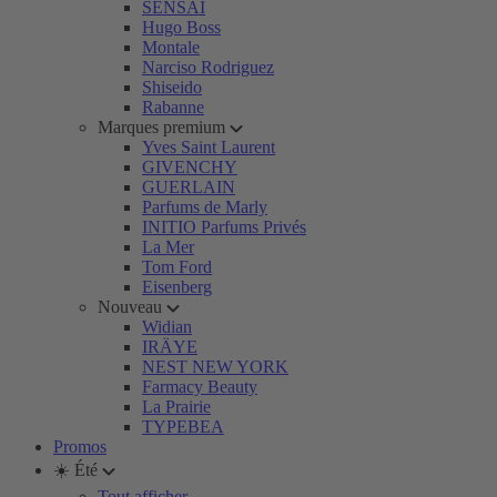
SENSAI
Hugo Boss
Montale
Narciso Rodriguez
Shiseido
Rabanne
Marques premium
Yves Saint Laurent
GIVENCHY
GUERLAIN
Parfums de Marly
INITIO Parfums Privés
La Mer
Tom Ford
Eisenberg
Nouveau
Widian
IRÄYE
NEST NEW YORK
Farmacy Beauty
La Prairie
TYPEBEA
Promos
☀️ Été
Tout afficher