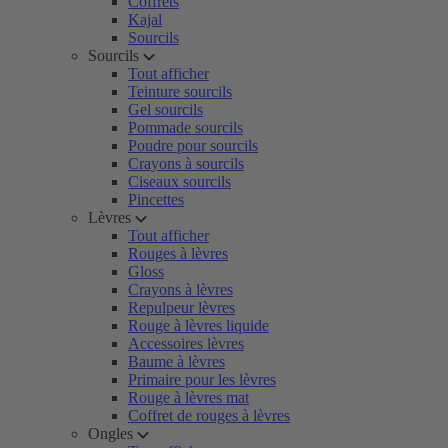
Coffrets
Kajal
Sourcils
Sourcils
Tout afficher
Teinture sourcils
Gel sourcils
Pommade sourcils
Poudre pour sourcils
Crayons à sourcils
Ciseaux sourcils
Pincettes
Lèvres
Tout afficher
Rouges à lèvres
Gloss
Crayons à lèvres
Repulpeur lèvres
Rouge à lèvres liquide
Accessoires lèvres
Baume à lèvres
Primaire pour les lèvres
Rouge à lèvres mat
Coffret de rouges à lèvres
Ongles