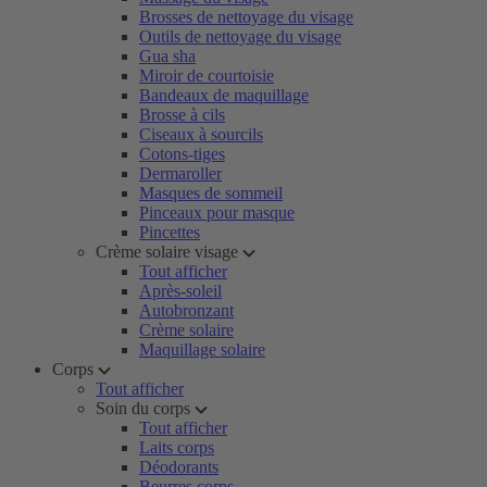
Brosses de nettoyage du visage
Outils de nettoyage du visage
Gua sha
Miroir de courtoisie
Bandeaux de maquillage
Brosse à cils
Ciseaux à sourcils
Cotons-tiges
Dermaroller
Masques de sommeil
Pinceaux pour masque
Pincettes
Crème solaire visage
Tout afficher
Après-soleil
Autobronzant
Crème solaire
Maquillage solaire
Corps
Tout afficher
Soin du corps
Tout afficher
Laits corps
Déodorants
Beurres corps