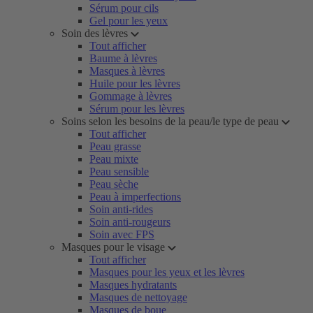
Sérum pour cils
Gel pour les yeux
Soin des lèvres
Tout afficher
Baume à lèvres
Masques à lèvres
Huile pour les lèvres
Gommage à lèvres
Sérum pour les lèvres
Soins selon les besoins de la peau/le type de peau
Tout afficher
Peau grasse
Peau mixte
Peau sensible
Peau sèche
Peau à imperfections
Soin anti-rides
Soin anti-rougeurs
Soin avec FPS
Masques pour le visage
Tout afficher
Masques pour les yeux et les lèvres
Masques hydratants
Masques de nettoyage
Masques de boue