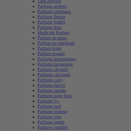
Tout afficher
Parfums ambrés
Parfums orientaux
Parfums fleuris
Parfums fruités
Parfums frais
Molécule Parfum
Parfum au musc
Parfum au patchouli
Parfum boisé
Parfum poudré
Parfums aromatiques
Parfums bergamote
Parfums chyprés
Parfums citronnés
Parfums coco
Parfums épicés
Parfums jasmin
Parfums linge frais
Parfums lys
Parfums oud
Parfums pomme
Parfums rose
Parfums santal
Parfums vanillés