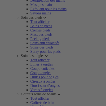
Désinfection des mains
Masques mains
Exfoliant pour les mains
Savons mains
Soin des pieds
Tout afficher
Bains de pieds
Crèmes pieds
Masques pieds
Peeling pieds
Soins anti callosités
Soins des pieds
Spray pour les pieds
Soin des ongles
Tout afficher
Limes à ongles
Coupe-cuticules
Coupe-ongles
Huiles pour ongles
Ciseaux à ongles
Durcisseur d'ongles
Vernis à ongles
Coffrets soins de beauté
Tout afficher
Coffrets de bain