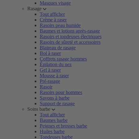
Masques visage
Rasage
Tout afficher
Crème à raser
Rasoirs peau humide
Baumes et lotions après-rasage
Rasoirs et tondeuses électriques
Rasoirs de sûreté et accessoires
Blaireau de rasage
Bol à raser
Coffrets rasage hommes
Épilation du nez
Gel à raser
Mousse à raser
Pré-rasage
Rasoir
Rasoirs pour hommes
Savons à barbe
Support de rasage
Soins barbe
Tout afficher
Baumes barbe
Peignes et brosses barbe
Huiles barbe
Tondeuses barbe