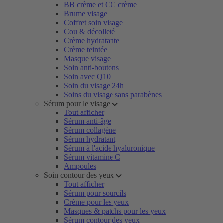
BB crème et CC crème
Brume visage
Coffret soin visage
Cou & décolleté
Crème hydratante
Crème teintée
Masque visage
Soin anti-boutons
Soin avec Q10
Soin du visage 24h
Soins du visage sans parabènes
Sérum pour le visage
Tout afficher
Sérum anti-âge
Sérum collagène
Sérum hydratant
Sérum à l'acide hyaluronique
Sérum vitamine C
Ampoules
Soin contour des yeux
Tout afficher
Sérum pour sourcils
Crème pour les yeux
Masques & patchs pour les yeux
Sérum contour des yeux