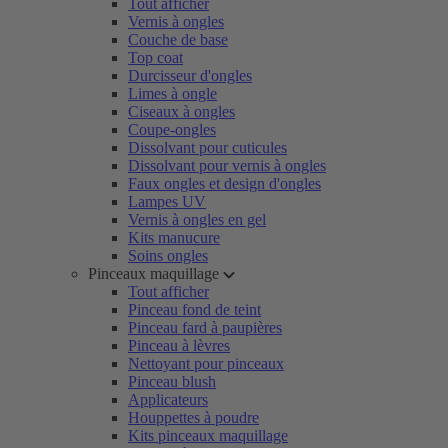
Tout afficher
Vernis à ongles
Couche de base
Top coat
Durcisseur d'ongles
Limes à ongle
Ciseaux à ongles
Coupe-ongles
Dissolvant pour cuticules
Dissolvant pour vernis à ongles
Faux ongles et design d'ongles
Lampes UV
Vernis à ongles en gel
Kits manucure
Soins ongles
Pinceaux maquillage
Tout afficher
Pinceau fond de teint
Pinceau fard à paupières
Pinceau à lèvres
Nettoyant pour pinceaux
Pinceau blush
Applicateurs
Houppettes à poudre
Kits pinceaux maquillage