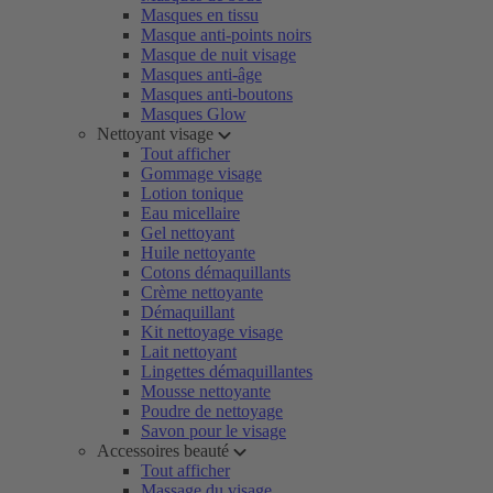
Masques en tissu
Masque anti-points noirs
Masque de nuit visage
Masques anti-âge
Masques anti-boutons
Masques Glow
Nettoyant visage
Tout afficher
Gommage visage
Lotion tonique
Eau micellaire
Gel nettoyant
Huile nettoyante
Cotons démaquillants
Crème nettoyante
Démaquillant
Kit nettoyage visage
Lait nettoyant
Lingettes démaquillantes
Mousse nettoyante
Poudre de nettoyage
Savon pour le visage
Accessoires beauté
Tout afficher
Massage du visage