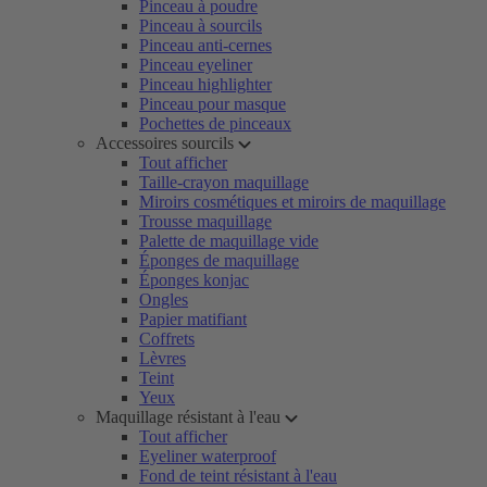
Pinceau à poudre
Pinceau à sourcils
Pinceau anti-cernes
Pinceau eyeliner
Pinceau highlighter
Pinceau pour masque
Pochettes de pinceaux
Accessoires sourcils
Tout afficher
Taille-crayon maquillage
Miroirs cosmétiques et miroirs de maquillage
Trousse maquillage
Palette de maquillage vide
Éponges de maquillage
Éponges konjac
Ongles
Papier matifiant
Coffrets
Lèvres
Teint
Yeux
Maquillage résistant à l'eau
Tout afficher
Eyeliner waterproof
Fond de teint résistant à l'eau