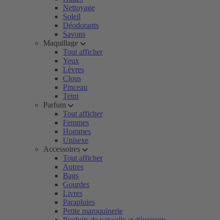
Nettoyage
Soleil
Déodorants
Savons
Maquillage
Tout afficher
Yeux
Lèvres
Clous
Pinceau
Teint
Parfum
Tout afficher
Femmes
Hommes
Unisexe
Accessoires
Tout afficher
Autres
Bags
Gourdes
Livres
Parapluies
Petite maroquinerie
Produits de vaisselle et détergents