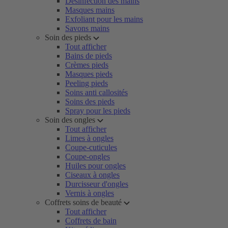
Désinfection des mains
Masques mains
Exfoliant pour les mains
Savons mains
Soin des pieds
Tout afficher
Bains de pieds
Crèmes pieds
Masques pieds
Peeling pieds
Soins anti callosités
Soins des pieds
Spray pour les pieds
Soin des ongles
Tout afficher
Limes à ongles
Coupe-cuticules
Coupe-ongles
Huiles pour ongles
Ciseaux à ongles
Durcisseur d'ongles
Vernis à ongles
Coffrets soins de beauté
Tout afficher
Coffrets de bain