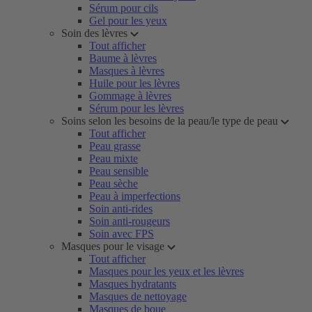
Sérum pour cils
Gel pour les yeux
Soin des lèvres
Tout afficher
Baume à lèvres
Masques à lèvres
Huile pour les lèvres
Gommage à lèvres
Sérum pour les lèvres
Soins selon les besoins de la peau/le type de peau
Tout afficher
Peau grasse
Peau mixte
Peau sensible
Peau sèche
Peau à imperfections
Soin anti-rides
Soin anti-rougeurs
Soin avec FPS
Masques pour le visage
Tout afficher
Masques pour les yeux et les lèvres
Masques hydratants
Masques de nettoyage
Masques de boue