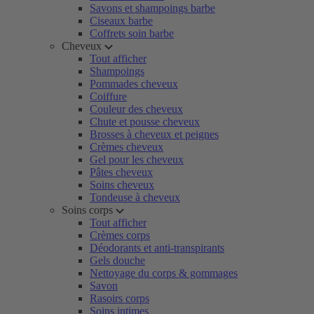
Savons et shampoings barbe
Ciseaux barbe
Coffrets soin barbe
Cheveux
Tout afficher
Shampoings
Pommades cheveux
Coiffure
Couleur des cheveux
Chute et pousse cheveux
Brosses à cheveux et peignes
Crèmes cheveux
Gel pour les cheveux
Pâtes cheveux
Soins cheveux
Tondeuse à cheveux
Soins corps
Tout afficher
Crèmes corps
Déodorants et anti-transpirants
Gels douche
Nettoyage du corps & gommages
Savon
Rasoirs corps
Soins intimes