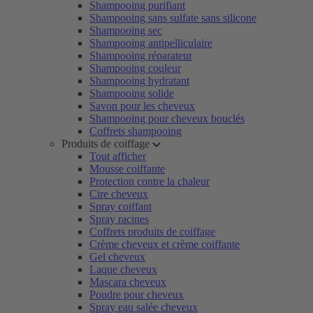
Shampooing purifiant
Shampooing sans sulfate sans silicone
Shampooing sec
Shampooing antipelliculaire
Shampooing réparateur
Shampooing couleur
Shampooing hydratant
Shampooing solide
Savon pour les cheveux
Shampooing pour cheveux bouclés
Coffrets shampooing
Produits de coiffage
Tout afficher
Mousse coiffante
Protection contre la chaleur
Cire cheveux
Spray coiffant
Spray racines
Coffrets produits de coiffage
Crème cheveux et crème coiffante
Gel cheveux
Laque cheveux
Mascara cheveux
Poudre pour cheveux
Spray eau salée cheveux