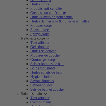
Huiles corps
Produits anti-cellulite
Crèmes cou et décolleté
Huile & infusion pour sauna
Huiles de massage & huiles essentielles
Mousses corps
Soins intimes
Sprays corps
Nettoyage corps
Tout afficher
Gels douche
Huiles de douche
Mousses de douche
Gommages corps
Sels et bombes de bain
Bains moussants
Huiles et laits de bain
Hygiène intime
Savons liquides
Savons solides
Sets de bain et douche
Soin des mains
Tout afficher
Crèmes mains