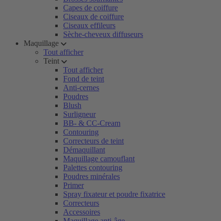
Capes de coiffure
Ciseaux de coiffure
Ciseaux effileurs
Sèche-cheveux diffuseurs
Maquillage
Tout afficher
Teint
Tout afficher
Fond de teint
Anti-cernes
Poudres
Blush
Surligneur
BB- & CC-Cream
Contouring
Correcteurs de teint
Démaquillant
Maquillage camouflant
Palettes contouring
Poudres minérales
Primer
Spray fixateur et poudre fixatrice
Correcteurs
Accessoires
Maquillage anti-âge