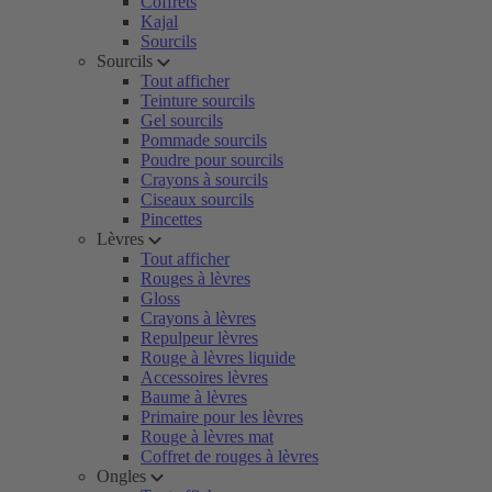
Coffrets
Kajal
Sourcils
Sourcils
Tout afficher
Teinture sourcils
Gel sourcils
Pommade sourcils
Poudre pour sourcils
Crayons à sourcils
Ciseaux sourcils
Pincettes
Lèvres
Tout afficher
Rouges à lèvres
Gloss
Crayons à lèvres
Repulpeur lèvres
Rouge à lèvres liquide
Accessoires lèvres
Baume à lèvres
Primaire pour les lèvres
Rouge à lèvres mat
Coffret de rouges à lèvres
Ongles