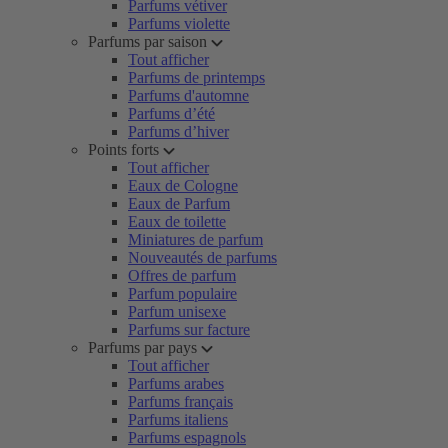
Parfums vétiver
Parfums violette
Parfums par saison
Tout afficher
Parfums de printemps
Parfums d'automne
Parfums d’été
Parfums d’hiver
Points forts
Tout afficher
Eaux de Cologne
Eaux de Parfum
Eaux de toilette
Miniatures de parfum
Nouveautés de parfums
Offres de parfum
Parfum populaire
Parfum unisexe
Parfums sur facture
Parfums par pays
Tout afficher
Parfums arabes
Parfums français
Parfums italiens
Parfums espagnols