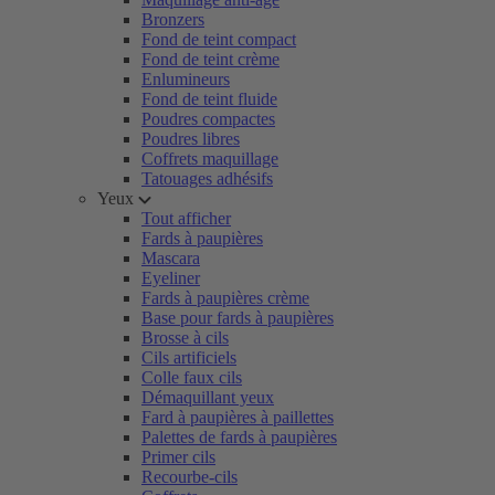
Bronzers
Fond de teint compact
Fond de teint crème
Enlumineurs
Fond de teint fluide
Poudres compactes
Poudres libres
Coffrets maquillage
Tatouages adhésifs
Yeux
Tout afficher
Fards à paupières
Mascara
Eyeliner
Fards à paupières crème
Base pour fards à paupières
Brosse à cils
Cils artificiels
Colle faux cils
Démaquillant yeux
Fard à paupières à paillettes
Palettes de fards à paupières
Primer cils
Recourbe-cils