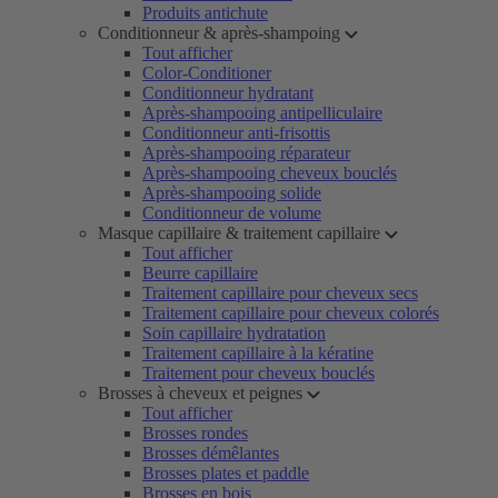
Produits antichute
Conditionneur & après-shampoing
Tout afficher
Color-Conditioner
Conditionneur hydratant
Après-shampooing antipelliculaire
Conditionneur anti-frisottis
Après-shampooing réparateur
Après-shampooing cheveux bouclés
Après-shampooing solide
Conditionneur de volume
Masque capillaire & traitement capillaire
Tout afficher
Beurre capillaire
Traitement capillaire pour cheveux secs
Traitement capillaire pour cheveux colorés
Soin capillaire hydratation
Traitement capillaire à la kératine
Traitement pour cheveux bouclés
Brosses à cheveux et peignes
Tout afficher
Brosses rondes
Brosses démêlantes
Brosses plates et paddle
Brosses en bois