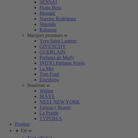
SENSAI
Hugo Boss
Montale
Narciso Rodriguez
Shiseido
Rabanne
Marques premium
Yves Saint Laurent
GIVENCHY
GUERLAIN
Parfums de Marly
INITIO Parfums Privés
La Mer
Tom Ford
Eisenberg
Nouveau
Widian
IRÄYE
NEST NEW YORK
Farmacy Beauty
La Prairie
TYPEBEA
Promos
☀️ Été
Tout afficher