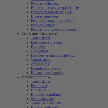
Peignes à cheveux
Brosses de massage pour la tête
Brosses en poil de sanglier
Brosses squelettes
Peignes à couper les cheveux
Peignes à queue
Peignes pour cheveux bouclés
Accessoires cheveux
Tout afficher
Élastiques à cheveux
Bigoudis
Chouchous
Barrettes & pinces à cheveux
Vaporisateurs
Accessoires
Épingles à cheveux
Rubans pour boucles
Matériel coiffure
Tout afficher
Fer à lisser
Boucleurs
Bigoudis chauffants
Sèche-cheveux
Tondeuse à cheveux
Brosses soufflantes