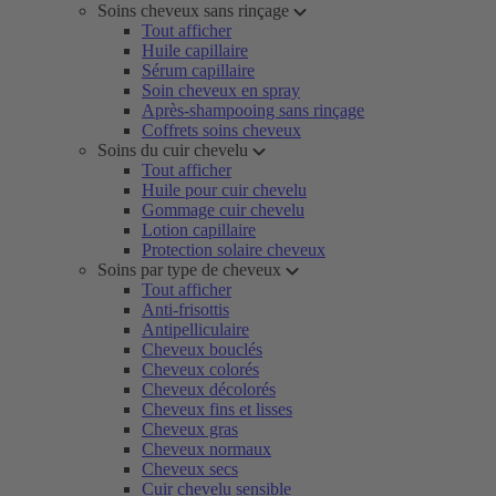
Soins cheveux sans rinçage
Tout afficher
Huile capillaire
Sérum capillaire
Soin cheveux en spray
Après-shampooing sans rinçage
Coffrets soins cheveux
Soins du cuir chevelu
Tout afficher
Huile pour cuir chevelu
Gommage cuir chevelu
Lotion capillaire
Protection solaire cheveux
Soins par type de cheveux
Tout afficher
Anti-frisottis
Antipelliculaire
Cheveux bouclés
Cheveux colorés
Cheveux décolorés
Cheveux fins et lisses
Cheveux gras
Cheveux normaux
Cheveux secs
Cuir chevelu sensible