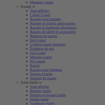
Masques visage
Rasage
Tout afficher
Crème à raser
Rasoirs peau humide
Baumes et lotions après-rasage
Rasoirs et tondeuses électriques
Rasoirs de sûreté et accessoires
Blaireau de rasage
Bol à raser
Coffrets rasage hommes
Épilation du nez
Gel à raser
Mousse à raser
Pré-rasage
Rasoir
Rasoirs pour hommes
Savons à barbe
Support de rasage
Soins barbe
Tout afficher
Baumes barbe
Peignes et brosses barbe
Huiles barbe
Tondeuses barbe