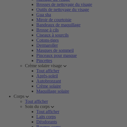
Brosses de nettoyage du visage
Outils de nettoyage du visage
Gua sha
Miroir de courtoisie
Bandeaux de maquillage
Brosse à cils
Ciseaux à sourcils
Cotons-tiges
Dermaroller
Masques de sommeil
Pinceaux pour masque
Pincettes
Crème solaire visage
Tout afficher
Après-soleil
Autobronzant
Crème solaire
Maquillage solaire
Corps
Tout afficher
Soin du corps
Tout afficher
Laits corps
Déodorants
Beurres corps