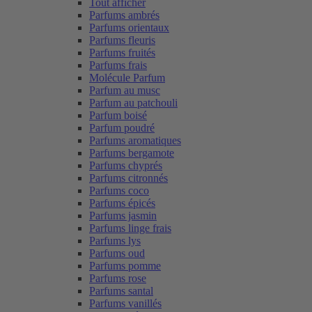
Tout afficher
Parfums ambrés
Parfums orientaux
Parfums fleuris
Parfums fruités
Parfums frais
Molécule Parfum
Parfum au musc
Parfum au patchouli
Parfum boisé
Parfum poudré
Parfums aromatiques
Parfums bergamote
Parfums chyprés
Parfums citronnés
Parfums coco
Parfums épicés
Parfums jasmin
Parfums linge frais
Parfums lys
Parfums oud
Parfums pomme
Parfums rose
Parfums santal
Parfums vanillés