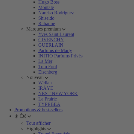
Hugo Boss
Montale
Narciso Rodriguez
Shiseido
Rabanne
Marques premium
Yves Saint Laurent
GIVENCHY
GUERLAIN
Parfums de Marly
INITIO Parfums Privés
La Mer
Tom Ford
Eisenberg
Nouveau
Widian
IRÄYE
NEST NEW YORK
La Prairie
TYPEBEA
Promotions & best-sellers
☀️ Été
Tout afficher
Highlights
Travel Essentials