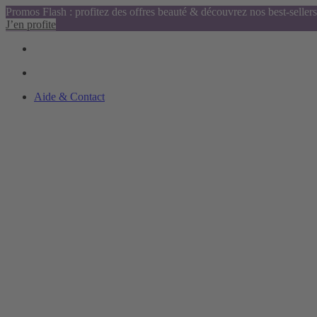
Promos Flash : profitez des offres beauté & découvrez nos best-sellers
J’en profite
Aide & Contact