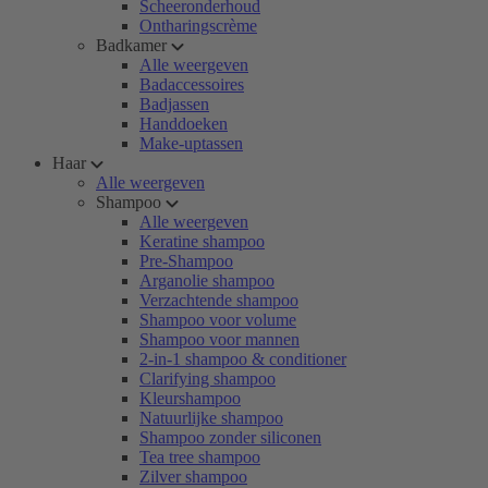
Scheeronderhoud
Ontharingscrème
Badkamer
Alle weergeven
Badaccessoires
Badjassen
Handdoeken
Make-uptassen
Haar
Alle weergeven
Shampoo
Alle weergeven
Keratine shampoo
Pre-Shampoo
Arganolie shampoo
Verzachtende shampoo
Shampoo voor volume
Shampoo voor mannen
2-in-1 shampoo & conditioner
Clarifying shampoo
Kleurshampoo
Natuurlijke shampoo
Shampoo zonder siliconen
Tea tree shampoo
Zilver shampoo