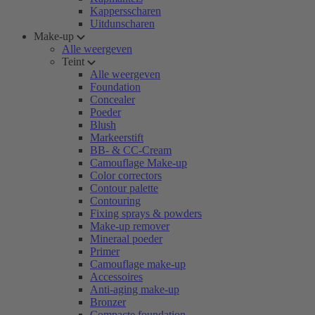
Kappersscharen
Uitdunscharen
Make-up
Alle weergeven
Teint
Alle weergeven
Foundation
Concealer
Poeder
Blush
Markeerstift
BB- & CC-Cream
Camouflage Make-up
Color correctors
Contour palette
Contouring
Fixing sprays & powders
Make-up remover
Mineraal poeder
Primer
Camouflage make-up
Accessoires
Anti-aging make-up
Bronzer
Compacte foundation