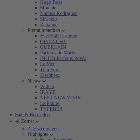
Hugo Boss
Montale
Narciso Rodriguez
Shiseido
Rabanne
Premiummerken
Yves Saint Laurent
GIVENCHY
GUERLAIN
Parfums de Marly
INITIO Parfums Privés
La Mer
Tom Ford
Eisenberg
Nieuw
Widian
IRÄYE
NEST NEW YORK
La Prairie
TYPEBEA
Sale & Bestsellers
☀️ Zomer
Alle weergeven
Highlights
Travel Essentials