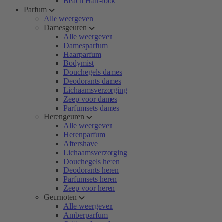
Beach Hair-look
Parfum
Alle weergeven
Damesgeuren
Alle weergeven
Damesparfum
Haarparfum
Bodymist
Douchegels dames
Deodorants dames
Lichaamsverzorging
Zeep voor dames
Parfumsets dames
Herengeuren
Alle weergeven
Herenparfum
Aftershave
Lichaamsverzorging
Douchegels heren
Deodorants heren
Parfumsets heren
Zeep voor heren
Geurnoten
Alle weergeven
Amberparfum