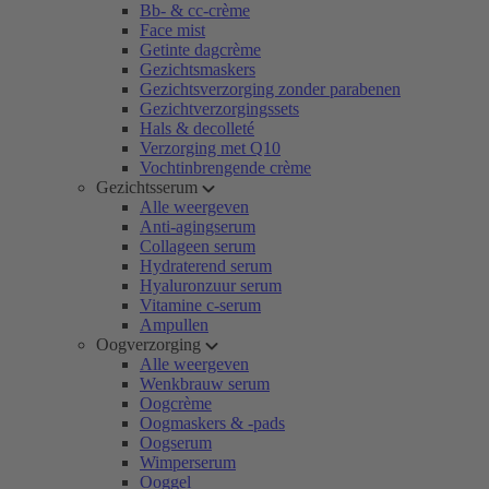
Bb- & cc-crème
Face mist
Getinte dagcrème
Gezichtsmaskers
Gezichtsverzorging zonder parabenen
Gezichtverzorgingssets
Hals & decolleté
Verzorging met Q10
Vochtinbrengende crème
Gezichtsserum
Alle weergeven
Anti-agingserum
Collageen serum
Hydraterend serum
Hyaluronzuur serum
Vitamine c-serum
Ampullen
Oogverzorging
Alle weergeven
Wenkbrauw serum
Oogcrème
Oogmaskers & -pads
Oogserum
Wimperserum
Ooggel