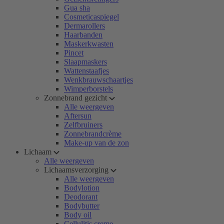
Gua sha
Cosmeticaspiegel
Dermarollers
Haarbanden
Maskerkwasten
Pincet
Slaapmaskers
Wattenstaafjes
Wenkbrauwschaartjes
Wimperborstels
Zonnebrand gezicht
Alle weergeven
Aftersun
Zelfbruiners
Zonnebrandcrème
Make-up van de zon
Lichaam
Alle weergeven
Lichaamsverzorging
Alle weergeven
Bodylotion
Deodorant
Bodybutter
Body oil
Cellulitis creme