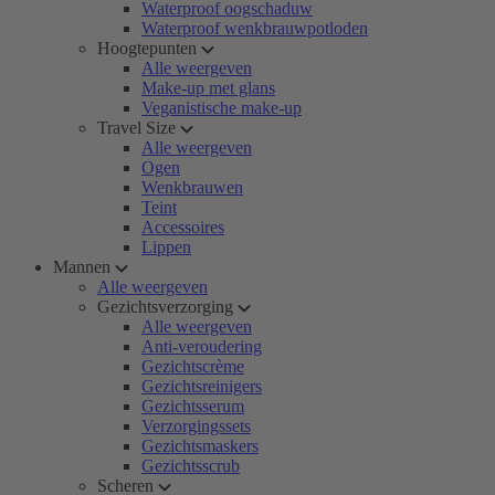
Waterproof oogschaduw
Waterproof wenkbrauwpotloden
Hoogtepunten
Alle weergeven
Make-up met glans
Veganistische make-up
Travel Size
Alle weergeven
Ogen
Wenkbrauwen
Teint
Accessoires
Lippen
Mannen
Alle weergeven
Gezichtsverzorging
Alle weergeven
Anti-veroudering
Gezichtscrème
Gezichtsreinigers
Gezichtsserum
Verzorgingssets
Gezichtsmaskers
Gezichtsscrub
Scheren