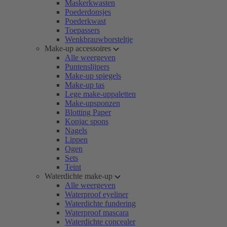
Maskerkwasten
Poederdonsjes
Poederkwast
Toepassers
Wenkbrauwborsteltje
Make-up accessoires
Alle weergeven
Puntenslijpers
Make-up spiegels
Make-up tas
Lege make-uppaletten
Make-upsponzen
Blotting Paper
Konjac spons
Nagels
Lippen
Ogen
Sets
Teint
Waterdichte make-up
Alle weergeven
Waterproof eyeliner
Waterdichte fundering
Waterproof mascara
Waterdichte concealer