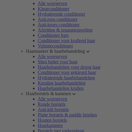
Alle weergeven
Kleurconditioner
Hydraterende conditioner
Anti-roos conditioner
Anti-kroes conditioner
Afzetting & reparatiespoeling
Conditioner bars
Conditioner voor krullend haar
Volumeconditioner
Haarmasker & haarbehandeling
Alle weergeven
Shea butter voor haar
Haarbehandeling voor droog haar
Conditioner voor gekleurd haar
Hydraterende haarbehandeling
Keratine haarbehandeling
Haarbehandeling krullen
Haarborstels & kammen
Alle weergeven
Ronde borstels
Anti-klit borstels
Platte borstels & paddle brushes
Houten borstels
Haarkammen
Borstels met varkenshaar