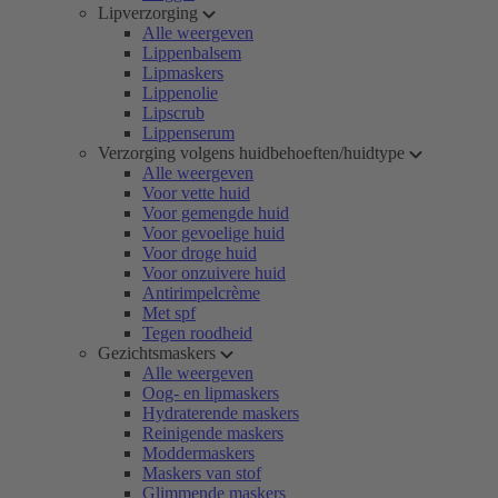
Lipverzorging
Alle weergeven
Lippenbalsem
Lipmaskers
Lippenolie
Lipscrub
Lippenserum
Verzorging volgens huidbehoeften/huidtype
Alle weergeven
Voor vette huid
Voor gemengde huid
Voor gevoelige huid
Voor droge huid
Voor onzuivere huid
Antirimpelcrème
Met spf
Tegen roodheid
Gezichtsmaskers
Alle weergeven
Oog- en lipmaskers
Hydraterende maskers
Reinigende maskers
Moddermaskers
Maskers van stof
Glimmende maskers