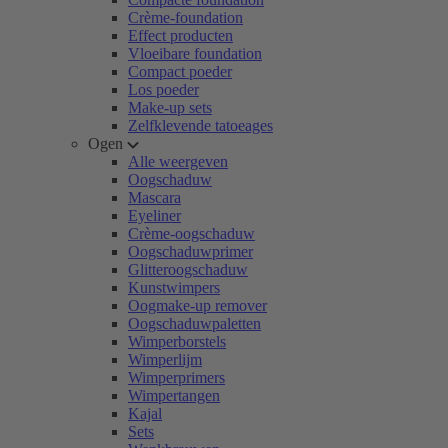
Crème-foundation
Effect producten
Vloeibare foundation
Compact poeder
Los poeder
Make-up sets
Zelfklevende tatoeages
Ogen
Alle weergeven
Oogschaduw
Mascara
Eyeliner
Crème-oogschaduw
Oogschaduwprimer
Glitteroogschaduw
Kunstwimpers
Oogmake-up remover
Oogschaduwpaletten
Wimperborstels
Wimperlijm
Wimperprimers
Wimpertangen
Kajal
Sets