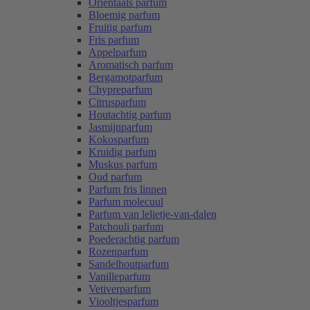
Oriëntaals parfum
Bloemig parfum
Fruitig parfum
Fris parfum
Appelparfum
Aromatisch parfum
Bergamotparfum
Chypreparfum
Citrusparfum
Houtachtig parfum
Jasmijnparfum
Kokosparfum
Kruidig parfum
Muskus parfum
Oud parfum
Parfum fris linnen
Parfum molecuul
Parfum van lelietje-van-dalen
Patchouli parfum
Poederachtig parfum
Rozenparfum
Sandelhoutparfum
Vanilleparfum
Vetiverparfum
Viooltjesparfum