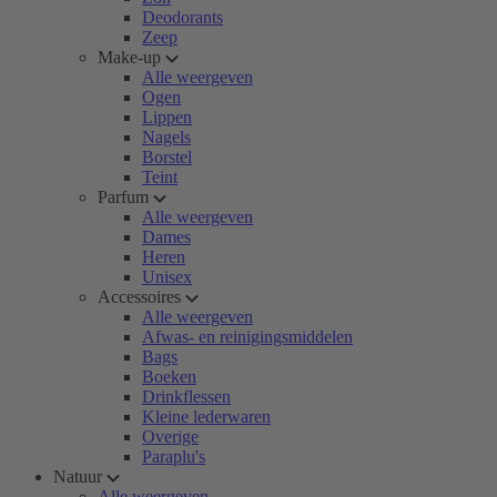
Deodorants
Zeep
Make-up
Alle weergeven
Ogen
Lippen
Nagels
Borstel
Teint
Parfum
Alle weergeven
Dames
Heren
Unisex
Accessoires
Alle weergeven
Afwas- en reinigingsmiddelen
Bags
Boeken
Drinkflessen
Kleine lederwaren
Overige
Paraplu's
Natuur
Alle weergeven