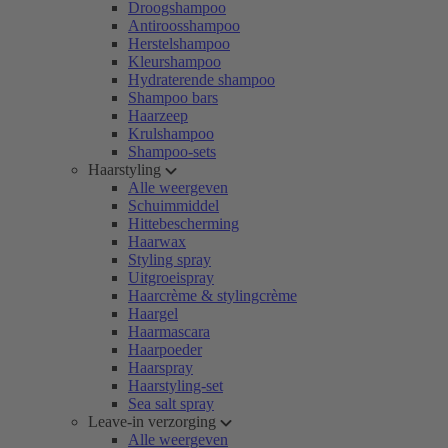
Droogshampoo
Antiroosshampoo
Herstelshampoo
Kleurshampoo
Hydraterende shampoo
Shampoo bars
Haarzeep
Krulshampoo
Shampoo-sets
Haarstyling
Alle weergeven
Schuimmiddel
Hittebescherming
Haarwax
Styling spray
Uitgroeispray
Haarcrème & stylingcrème
Haargel
Haarmascara
Haarpoeder
Haarspray
Haarstyling-set
Sea salt spray
Leave-in verzorging
Alle weergeven