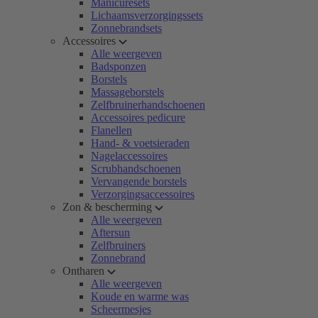
Manicuresets
Lichaamsverzorgingssets
Zonnebrandsets
Accessoires
Alle weergeven
Badsponzen
Borstels
Massageborstels
Zelfbruinerhandschoenen
Accessoires pedicure
Flanellen
Hand- & voetsieraden
Nagelaccessoires
Scrubhandschoenen
Vervangende borstels
Verzorgingsaccessoires
Zon & bescherming
Alle weergeven
Aftersun
Zelfbruiners
Zonnebrand
Ontharen
Alle weergeven
Koude en warme was
Scheermesjes