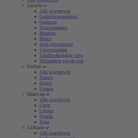
Gezicht
Alle weergeven
Gezichtsverzorging
Oogzorg
Schoonmaken
Maskers
Heren
Anti-veroudering
Lipverzorging
Tandheelkundige zorg
Verzorging van de zon
Parfum
Alle weergeven
Dames
Heren
Unisex
Make-up
Alle weergeven
Ogen
Lippen
Nagels
Teint
Lichaam
Alle weergeven