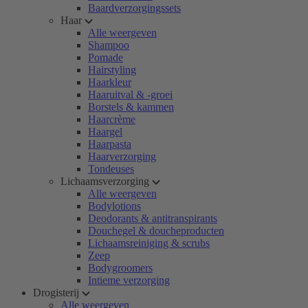
Baardverzorgingssets
Haar
Alle weergeven
Shampoo
Pomade
Hairstyling
Haarkleur
Haaruitval & -groei
Borstels & kammen
Haarcrème
Haargel
Haarpasta
Haarverzorging
Tondeuses
Lichaamsverzorging
Alle weergeven
Bodylotions
Deodorants & antitranspirants
Douchegel & doucheproducten
Lichaamsreiniging & scrubs
Zeep
Bodygroomers
Intieme verzorging
Drogisterij
Alle weergeven