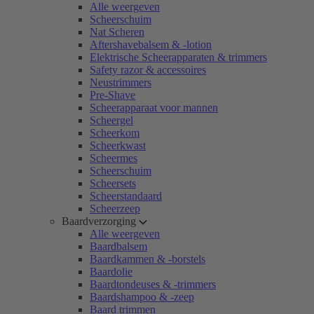
Alle weergeven
Scheerschuim
Nat Scheren
Aftershavebalsem & -lotion
Elektrische Scheerapparaten & trimmers
Safety razor & accessoires
Neustrimmers
Pre-Shave
Scheerapparaat voor mannen
Scheergel
Scheerkom
Scheerkwast
Scheermes
Scheerschuim
Scheersets
Scheerstandaard
Scheerzeep
Baardverzorging
Alle weergeven
Baardbalsem
Baardkammen & -borstels
Baardolie
Baardtondeuses & -trimmers
Baardshampoo & -zeep
Baard trimmen