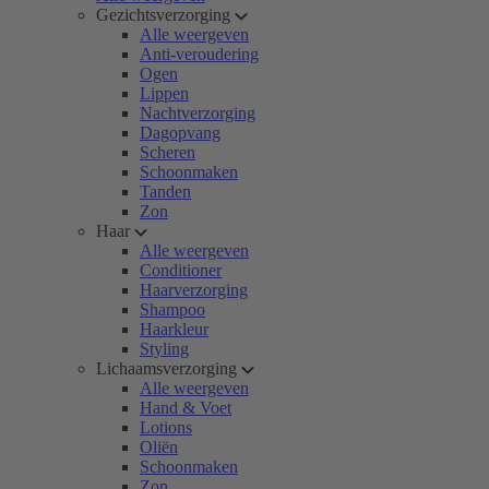
Gezichtsverzorging
Alle weergeven
Anti-veroudering
Ogen
Lippen
Nachtverzorging
Dagopvang
Scheren
Schoonmaken
Tanden
Zon
Haar
Alle weergeven
Conditioner
Haarverzorging
Shampoo
Haarkleur
Styling
Lichaamsverzorging
Alle weergeven
Hand & Voet
Lotions
Oliën
Schoonmaken
Zon