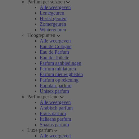
Parfum per seizoen
Alle weergeven
Lentegeuren
Herfst geuren
Zomergeuren
Wintergeuren
Hoogtepunten
Alle weergeven
Eau de Cologne
Eau de Parfum
Eau de Toilette
Parfum aanbiedingen
Parfum miniaturen
Parfum nieuwigheden
Parfum op rekening
Populair parfum
Unisex parfum
Parfum per land
Alle weergeven
Arabisch parfum
Frans parfum
Italiaans parfum
Spaans parfum
Luxe parfum
Alle weergeven