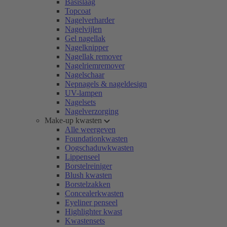
Basislaag
Topcoat
Nagelverharder
Nagelvijlen
Gel nagellak
Nagelknipper
Nagellak remover
Nagelriemremover
Nagelschaar
Nepnagels & nageldesign
UV-lampen
Nagelsets
Nagelverzorging
Make-up kwasten
Alle weergeven
Foundationkwasten
Oogschaduwkwasten
Lippenseel
Borstelreiniger
Blush kwasten
Borstelzakken
Concealerkwasten
Eyeliner penseel
Highlighter kwast
Kwastensets