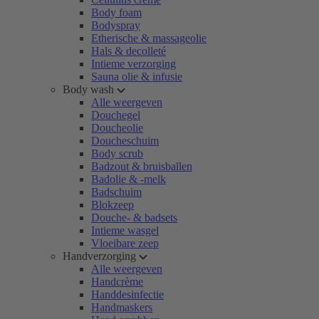
Body foam
Bodyspray
Etherische & massageolie
Hals & decolleté
Intieme verzorging
Sauna olie & infusie
Body wash
Alle weergeven
Douchegel
Doucheolie
Doucheschuim
Body scrub
Badzout & bruisballen
Badolie & -melk
Badschuim
Blokzeep
Douche- & badsets
Intieme wasgel
Vloeibare zeep
Handverzorging
Alle weergeven
Handcrème
Handdesinfectie
Handmaskers