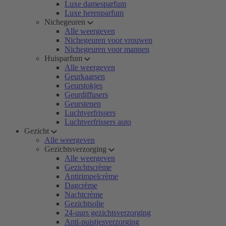
Luxe damesparfum
Luxe herenparfum
Nichegeuren
Alle weergeven
Nichegeuren voor vrouwen
Nichegeuren voor mannen
Huisparfum
Alle weergeven
Geurkaarsen
Geurstokjes
Geurdiffusers
Geurstenen
Luchtverfrissers
Luchtverfrissers auto
Gezicht
Alle weergeven
Gezichtsverzorging
Alle weergeven
Gezichtscrème
Antirimpelcrème
Dagcrème
Nachtcrème
Gezichtsolie
24-uurs gezichtsverzorging
Anti-puistjesverzorging