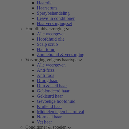
Haarolie
Haarserum
Spraybehandeling
Leave-in conditioner
Haarverzorgingsset
Hoofdhuidverzorging
Alle weergeven
Hoofdhuid olie
Scalp scrub
Hair tonic
Zonnebrand & verzorging
Verzorging volgens haartype
Alle weergeven
Anti-frizz
Anti-roos
Droog haar
Dun & steil haar
Geblondeerd haar
Gekleurd haar
Gevoelige hoofdhuid
Krullend haar
Middelen tegen haaruitval
Normaal haar
Vet haar
Conditioner & spoelen