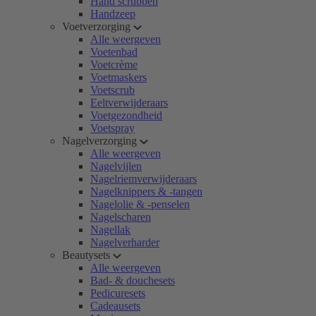
Hand scrubben
Handzeep
Voetverzorging
Alle weergeven
Voetenbad
Voetcrème
Voetmaskers
Voetscrub
Eeltverwijderaars
Voetgezondheid
Voetspray
Nagelverzorging
Alle weergeven
Nagelvijlen
Nagelriemverwijderaars
Nagelknippers & -tangen
Nagelolie & -penselen
Nagelscharen
Nagellak
Nagelverharder
Beautysets
Alle weergeven
Bad- & douchesets
Pedicuresets
Cadeausets