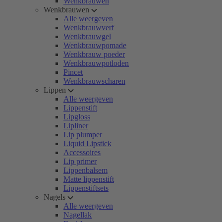
Wenkbrauwen
Wenkbrauwen
Alle weergeven
Wenkbrauwverf
Wenkbrauwgel
Wenkbrauwpomade
Wenkbrauw poeder
Wenkbrauwpotloden
Pincet
Wenkbrauwscharen
Lippen
Alle weergeven
Lippenstift
Lipgloss
Lipliner
Lip plumper
Liquid Lipstick
Accessoires
Lip primer
Lippenbalsem
Matte lippenstift
Lippenstiftsets
Nagels
Alle weergeven
Nagellak