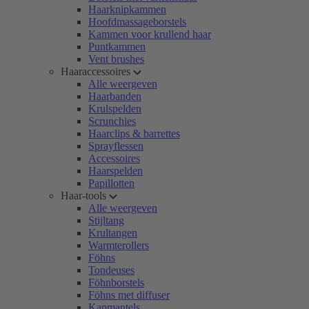
Haarknipkammen
Hoofdmassageborstels
Kammen voor krullend haar
Puntkammen
Vent brushes
Haaraccessoires
Alle weergeven
Haarbanden
Krulspelden
Scrunchies
Haarclips & barrettes
Sprayflessen
Accessoires
Haarspelden
Papillotten
Haar-tools
Alle weergeven
Stijltang
Krultangen
Warmterollers
Föhns
Tondeuses
Föhnborstels
Föhns met diffuser
Kapmantels