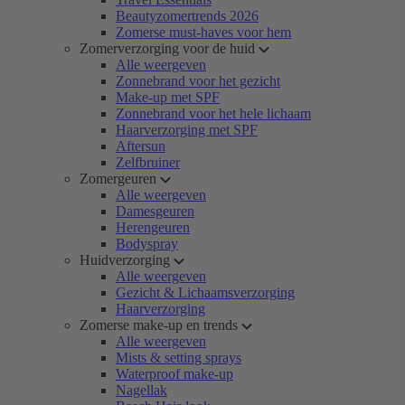
Beautyzomertrends 2026
Zomerse must-haves voor hem
Zomerverzorging voor de huid
Alle weergeven
Zonnebrand voor het gezicht
Make-up met SPF
Zonnebrand voor het hele lichaam
Haarverzorging met SPF
Aftersun
Zelfbruiner
Zomergeuren
Alle weergeven
Damesgeuren
Herengeuren
Bodyspray
Huidverzorging
Alle weergeven
Gezicht & Lichaamsverzorging
Haarverzorging
Zomerse make-up en trends
Alle weergeven
Mists & setting sprays
Waterproof make-up
Nagellak