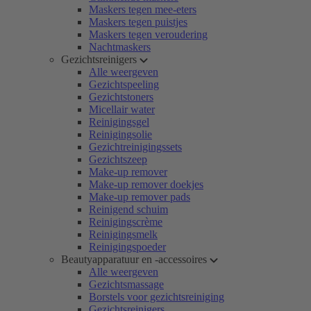
Maskers tegen mee-eters
Maskers tegen puistjes
Maskers tegen veroudering
Nachtmaskers
Gezichtsreinigers
Alle weergeven
Gezichtspeeling
Gezichtstoners
Micellair water
Reinigingsgel
Reinigingsolie
Gezichtreinigingssets
Gezichtszeep
Make-up remover
Make-up remover doekjes
Make-up remover pads
Reinigend schuim
Reinigingscrème
Reinigingsmelk
Reinigingspoeder
Beautyapparatuur en -accessoires
Alle weergeven
Gezichtsmassage
Borstels voor gezichtsreiniging
Gezichtsreinigers