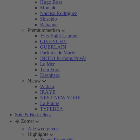
Hugo Boss
Montale
Narciso Rodriguez
Shiseido
Rabanne
Premiummerken
Yves Saint Laurent
GIVENCHY
GUERLAIN
Parfums de Marly
INITIO Parfums Privés
La Mer
Tom Ford
Eisenberg
Nieuw
Widian
IRÄYE
NEST NEW YORK
La Prairie
TYPEBEA
Sale & Bestsellers
☀️ Zomer
Alle weergeven
Highlights
Travel Essentials