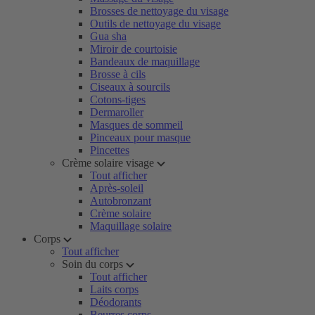
Brosses de nettoyage du visage
Outils de nettoyage du visage
Gua sha
Miroir de courtoisie
Bandeaux de maquillage
Brosse à cils
Ciseaux à sourcils
Cotons-tiges
Dermaroller
Masques de sommeil
Pinceaux pour masque
Pincettes
Crème solaire visage
Tout afficher
Après-soleil
Autobronzant
Crème solaire
Maquillage solaire
Corps
Tout afficher
Soin du corps
Tout afficher
Laits corps
Déodorants
Beurres corps