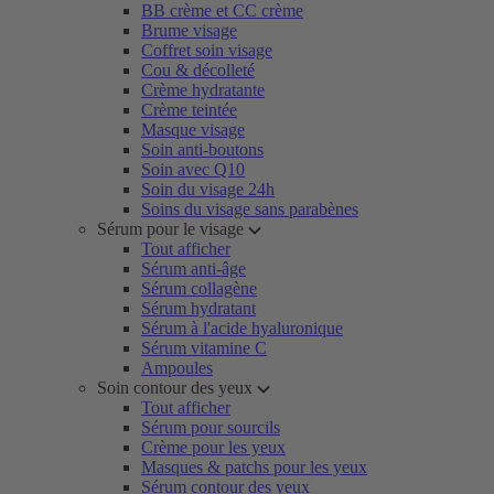
BB crème et CC crème
Brume visage
Coffret soin visage
Cou & décolleté
Crème hydratante
Crème teintée
Masque visage
Soin anti-boutons
Soin avec Q10
Soin du visage 24h
Soins du visage sans parabènes
Sérum pour le visage
Tout afficher
Sérum anti-âge
Sérum collagène
Sérum hydratant
Sérum à l'acide hyaluronique
Sérum vitamine C
Ampoules
Soin contour des yeux
Tout afficher
Sérum pour sourcils
Crème pour les yeux
Masques & patchs pour les yeux
Sérum contour des yeux