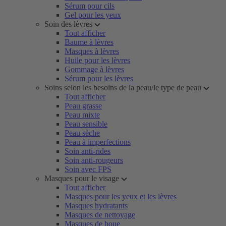
Sérum pour cils
Gel pour les yeux
Soin des lèvres
Tout afficher
Baume à lèvres
Masques à lèvres
Huile pour les lèvres
Gommage à lèvres
Sérum pour les lèvres
Soins selon les besoins de la peau/le type de peau
Tout afficher
Peau grasse
Peau mixte
Peau sensible
Peau sèche
Peau à imperfections
Soin anti-rides
Soin anti-rougeurs
Soin avec FPS
Masques pour le visage
Tout afficher
Masques pour les yeux et les lèvres
Masques hydratants
Masques de nettoyage
Masques de boue