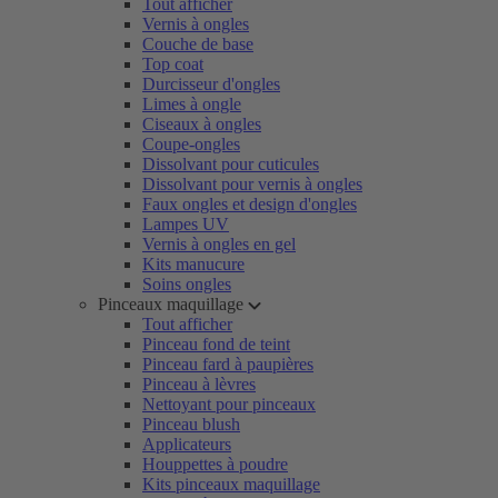
Tout afficher
Vernis à ongles
Couche de base
Top coat
Durcisseur d'ongles
Limes à ongle
Ciseaux à ongles
Coupe-ongles
Dissolvant pour cuticules
Dissolvant pour vernis à ongles
Faux ongles et design d'ongles
Lampes UV
Vernis à ongles en gel
Kits manucure
Soins ongles
Pinceaux maquillage
Tout afficher
Pinceau fond de teint
Pinceau fard à paupières
Pinceau à lèvres
Nettoyant pour pinceaux
Pinceau blush
Applicateurs
Houppettes à poudre
Kits pinceaux maquillage