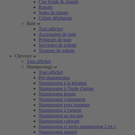
Cire froide & chaude
Rasoirs
Soins du rasage
Crème dépilatoire
Bain
Tout afficher
Accessoires de bain
Peignoirs de bain
Serviettes de toilette
Trousses de toilette
Cheveux
Tout afficher
Shampooings
Tout afficher
Pré-shampooing
Shampooing à la kératine
Shampooing à l'huile d'argan
Shampooing lissant
Shampooing volumateur
Shampooing pour hommes
Shampooing à l'argent
Shampooing au tea tree
Shampooing colorant
Shampooing et après-shampooing 2 en 1
Shampooing naturel