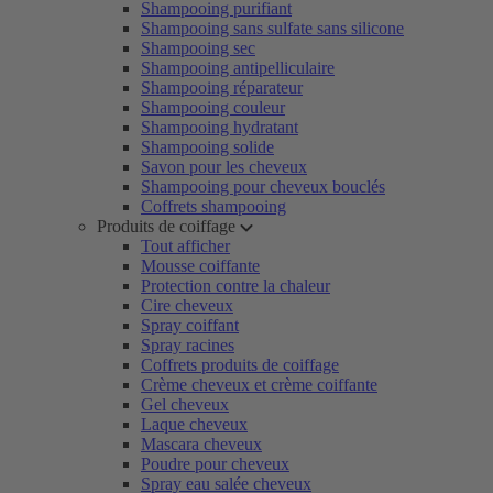
Shampooing purifiant
Shampooing sans sulfate sans silicone
Shampooing sec
Shampooing antipelliculaire
Shampooing réparateur
Shampooing couleur
Shampooing hydratant
Shampooing solide
Savon pour les cheveux
Shampooing pour cheveux bouclés
Coffrets shampooing
Produits de coiffage
Tout afficher
Mousse coiffante
Protection contre la chaleur
Cire cheveux
Spray coiffant
Spray racines
Coffrets produits de coiffage
Crème cheveux et crème coiffante
Gel cheveux
Laque cheveux
Mascara cheveux
Poudre pour cheveux
Spray eau salée cheveux