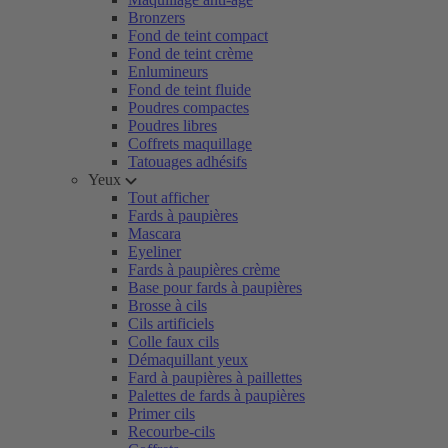
Bronzers
Fond de teint compact
Fond de teint crème
Enlumineurs
Fond de teint fluide
Poudres compactes
Poudres libres
Coffrets maquillage
Tatouages adhésifs
Yeux
Tout afficher
Fards à paupières
Mascara
Eyeliner
Fards à paupières crème
Base pour fards à paupières
Brosse à cils
Cils artificiels
Colle faux cils
Démaquillant yeux
Fard à paupières à paillettes
Palettes de fards à paupières
Primer cils
Recourbe-cils