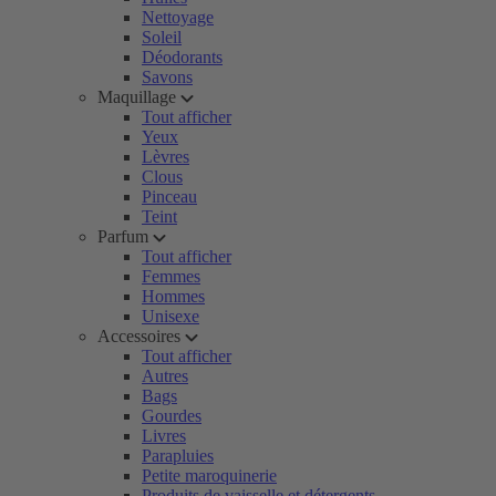
Nettoyage
Soleil
Déodorants
Savons
Maquillage
Tout afficher
Yeux
Lèvres
Clous
Pinceau
Teint
Parfum
Tout afficher
Femmes
Hommes
Unisexe
Accessoires
Tout afficher
Autres
Bags
Gourdes
Livres
Parapluies
Petite maroquinerie
Produits de vaisselle et détergents