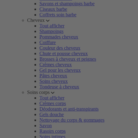
Savons et shampoings barbe
Ciseaux barbe
Coffrets soin barbe
Cheveux
Tout afficher
Shampoings
Pommades cheveux
Coiffure
Couleur des cheveux
Chute et pousse cheveux
Brosses à cheveux et peignes
Crèmes cheveux
Gel pour les cheveux
Pâtes cheveux
Soins cheveux
Tondeuse à cheveux
Soins corps
Tout afficher
Crèmes corps
Déodorants et anti-transpirants
Gels douche
Nettoyage du corps & gommages
Savon
Rasoirs corps
Soins intimes