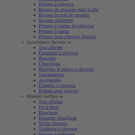
Peignes à cheveux
Brosses de massage pour la tête
Brosses en poil de sanglier
Brosses squelettes
Peignes à couper les cheveux
Peignes à queue
Peignes pour cheveux bouclés
Accessoires cheveux
Tout afficher
Élastiques à cheveux
Bigoudis
Chouchous
Barrettes & pinces à cheveux
Vaporisateurs
Accessoires
Épingles à cheveux
Rubans pour boucles
Matériel coiffure
Tout afficher
Fer à lisser
Boucleurs
Bigoudis chauffants
Sèche-cheveux
Tondeuse à cheveux
Brosses soufflantes