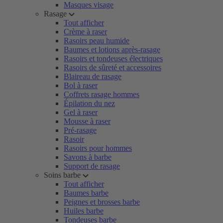
Masques visage
Rasage
Tout afficher
Crème à raser
Rasoirs peau humide
Baumes et lotions après-rasage
Rasoirs et tondeuses électriques
Rasoirs de sûreté et accessoires
Blaireau de rasage
Bol à raser
Coffrets rasage hommes
Épilation du nez
Gel à raser
Mousse à raser
Pré-rasage
Rasoir
Rasoirs pour hommes
Savons à barbe
Support de rasage
Soins barbe
Tout afficher
Baumes barbe
Peignes et brosses barbe
Huiles barbe
Tondeuses barbe