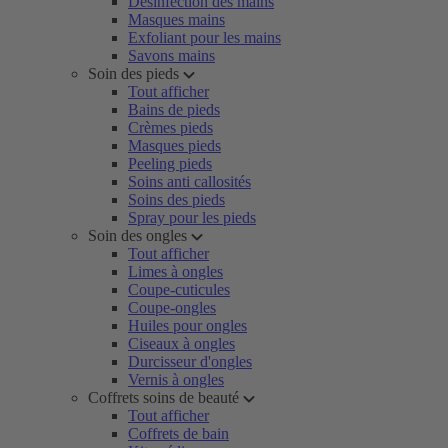
Désinfection des mains
Masques mains
Exfoliant pour les mains
Savons mains
Soin des pieds
Tout afficher
Bains de pieds
Crèmes pieds
Masques pieds
Peeling pieds
Soins anti callosités
Soins des pieds
Spray pour les pieds
Soin des ongles
Tout afficher
Limes à ongles
Coupe-cuticules
Coupe-ongles
Huiles pour ongles
Ciseaux à ongles
Durcisseur d'ongles
Vernis à ongles
Coffrets soins de beauté
Tout afficher
Coffrets de bain