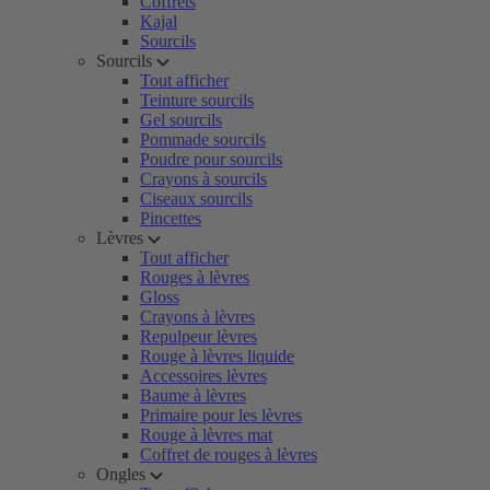
Coffrets
Kajal
Sourcils
Sourcils
Tout afficher
Teinture sourcils
Gel sourcils
Pommade sourcils
Poudre pour sourcils
Crayons à sourcils
Ciseaux sourcils
Pincettes
Lèvres
Tout afficher
Rouges à lèvres
Gloss
Crayons à lèvres
Repulpeur lèvres
Rouge à lèvres liquide
Accessoires lèvres
Baume à lèvres
Primaire pour les lèvres
Rouge à lèvres mat
Coffret de rouges à lèvres
Ongles