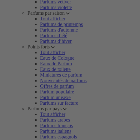
Parfums vétiver
Parfums violette
Parfums par saison
Tout afficher
Parfums de printemps
Parfums d'automne
Parfums d’été
Parfums d’hiver
Points forts
Tout afficher
Eaux de Cologne
Eaux de Parfum
Eaux de toilette
Miniatures de parfum
Nouveautés de parfums
Offres de parfum
Parfum populaire
Parfum unisexe
Parfums sur facture
Parfums par pays
Tout afficher
Parfums arabes
Parfums français
Parfums italiens
Parfums espagnols