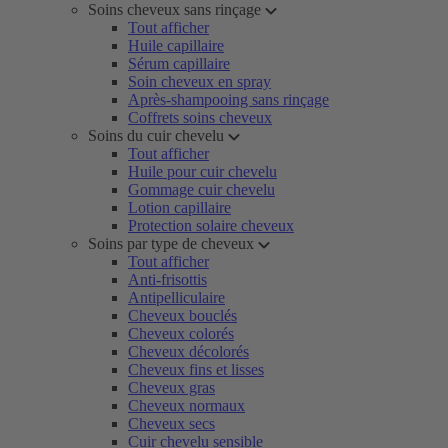
Soins cheveux sans rinçage
Tout afficher
Huile capillaire
Sérum capillaire
Soin cheveux en spray
Après-shampooing sans rinçage
Coffrets soins cheveux
Soins du cuir chevelu
Tout afficher
Huile pour cuir chevelu
Gommage cuir chevelu
Lotion capillaire
Protection solaire cheveux
Soins par type de cheveux
Tout afficher
Anti-frisottis
Antipelliculaire
Cheveux bouclés
Cheveux colorés
Cheveux décolorés
Cheveux fins et lisses
Cheveux gras
Cheveux normaux
Cheveux secs
Cuir chevelu sensible