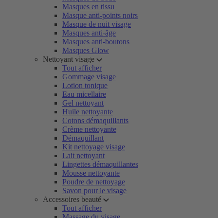
Masques en tissu
Masque anti-points noirs
Masque de nuit visage
Masques anti-âge
Masques anti-boutons
Masques Glow
Nettoyant visage
Tout afficher
Gommage visage
Lotion tonique
Eau micellaire
Gel nettoyant
Huile nettoyante
Cotons démaquillants
Crème nettoyante
Démaquillant
Kit nettoyage visage
Lait nettoyant
Lingettes démaquillantes
Mousse nettoyante
Poudre de nettoyage
Savon pour le visage
Accessoires beauté
Tout afficher
Massage du visage