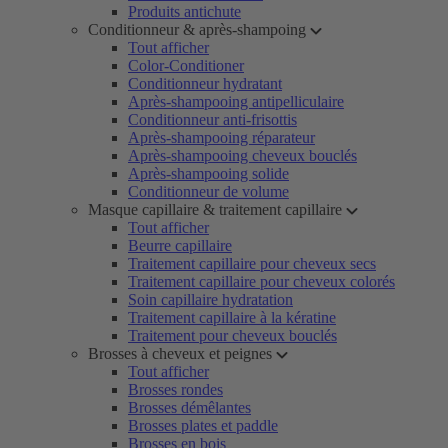
Produits antichute
Conditionneur & après-shampoing
Tout afficher
Color-Conditioner
Conditionneur hydratant
Après-shampooing antipelliculaire
Conditionneur anti-frisottis
Après-shampooing réparateur
Après-shampooing cheveux bouclés
Après-shampooing solide
Conditionneur de volume
Masque capillaire & traitement capillaire
Tout afficher
Beurre capillaire
Traitement capillaire pour cheveux secs
Traitement capillaire pour cheveux colorés
Soin capillaire hydratation
Traitement capillaire à la kératine
Traitement pour cheveux bouclés
Brosses à cheveux et peignes
Tout afficher
Brosses rondes
Brosses démêlantes
Brosses plates et paddle
Brosses en bois