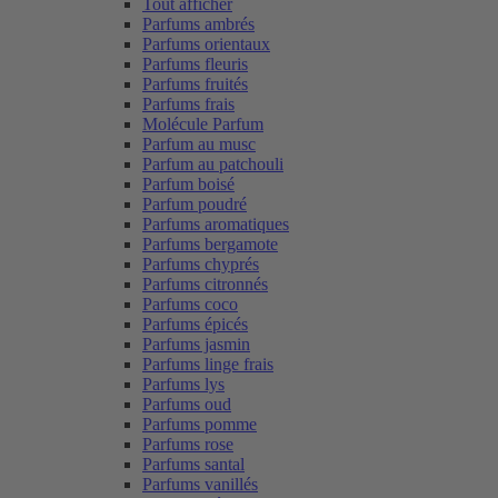
Tout afficher
Parfums ambrés
Parfums orientaux
Parfums fleuris
Parfums fruités
Parfums frais
Molécule Parfum
Parfum au musc
Parfum au patchouli
Parfum boisé
Parfum poudré
Parfums aromatiques
Parfums bergamote
Parfums chyprés
Parfums citronnés
Parfums coco
Parfums épicés
Parfums jasmin
Parfums linge frais
Parfums lys
Parfums oud
Parfums pomme
Parfums rose
Parfums santal
Parfums vanillés