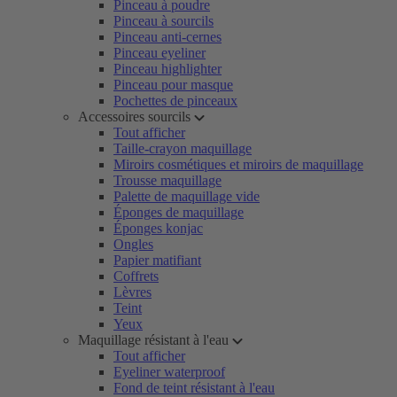
Pinceau à poudre
Pinceau à sourcils
Pinceau anti-cernes
Pinceau eyeliner
Pinceau highlighter
Pinceau pour masque
Pochettes de pinceaux
Accessoires sourcils
Tout afficher
Taille-crayon maquillage
Miroirs cosmétiques et miroirs de maquillage
Trousse maquillage
Palette de maquillage vide
Éponges de maquillage
Éponges konjac
Ongles
Papier matifiant
Coffrets
Lèvres
Teint
Yeux
Maquillage résistant à l'eau
Tout afficher
Eyeliner waterproof
Fond de teint résistant à l'eau