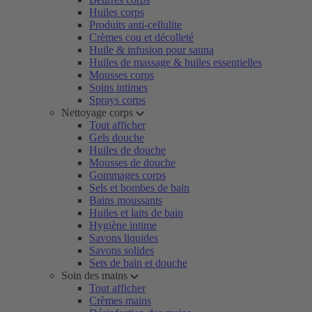
Huiles corps
Produits anti-cellulite
Crèmes cou et décolleté
Huile & infusion pour sauna
Huiles de massage & huiles essentielles
Mousses corps
Soins intimes
Sprays corps
Nettoyage corps
Tout afficher
Gels douche
Huiles de douche
Mousses de douche
Gommages corps
Sels et bombes de bain
Bains moussants
Huiles et laits de bain
Hygiène intime
Savons liquides
Savons solides
Sets de bain et douche
Soin des mains
Tout afficher
Crèmes mains