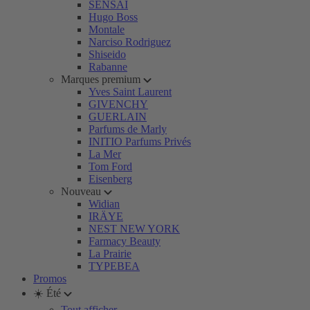
SENSAI
Hugo Boss
Montale
Narciso Rodriguez
Shiseido
Rabanne
Marques premium
Yves Saint Laurent
GIVENCHY
GUERLAIN
Parfums de Marly
INITIO Parfums Privés
La Mer
Tom Ford
Eisenberg
Nouveau
Widian
IRÄYE
NEST NEW YORK
Farmacy Beauty
La Prairie
TYPEBEA
Promos
☀️ Été
Tout afficher