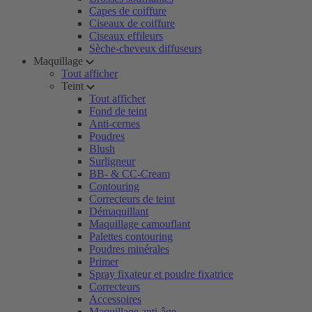
Capes de coiffure
Ciseaux de coiffure
Ciseaux effileurs
Sèche-cheveux diffuseurs
Maquillage
Tout afficher
Teint
Tout afficher
Fond de teint
Anti-cernes
Poudres
Blush
Surligneur
BB- & CC-Cream
Contouring
Correcteurs de teint
Démaquillant
Maquillage camouflant
Palettes contouring
Poudres minérales
Primer
Spray fixateur et poudre fixatrice
Correcteurs
Accessoires
Maquillage anti-âge