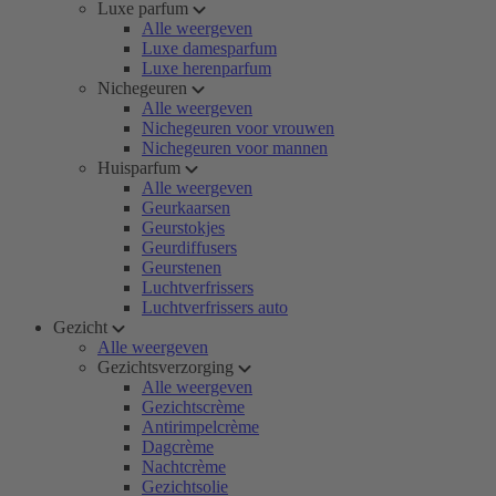
Luxe parfum
Alle weergeven
Luxe damesparfum
Luxe herenparfum
Nichegeuren
Alle weergeven
Nichegeuren voor vrouwen
Nichegeuren voor mannen
Huisparfum
Alle weergeven
Geurkaarsen
Geurstokjes
Geurdiffusers
Geurstenen
Luchtverfrissers
Luchtverfrissers auto
Gezicht
Alle weergeven
Gezichtsverzorging
Alle weergeven
Gezichtscrème
Antirimpelcrème
Dagcrème
Nachtcrème
Gezichtsolie