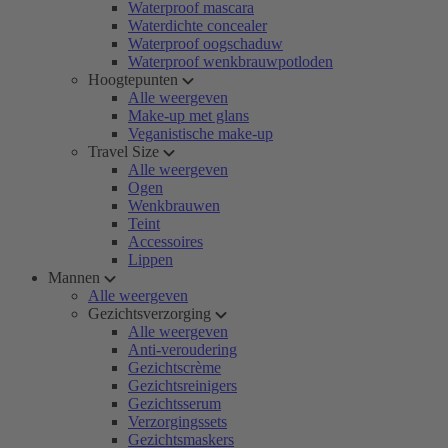
Waterproof mascara
Waterdichte concealer
Waterproof oogschaduw
Waterproof wenkbrauwpotloden
Hoogtepunten
Alle weergeven
Make-up met glans
Veganistische make-up
Travel Size
Alle weergeven
Ogen
Wenkbrauwen
Teint
Accessoires
Lippen
Mannen
Alle weergeven
Gezichtsverzorging
Alle weergeven
Anti-veroudering
Gezichtscrème
Gezichtsreinigers
Gezichtsserum
Verzorgingssets
Gezichtsmaskers