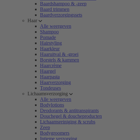
Baardshampoo & -zeep
Baard trimmen
Baardverzorgingssets
Haar
Alle weergeven
Shampoo
Pomade
Hairstyling
Haarkleur
Haaruitval & -groei
Borstels & kammen
Haarcrème
Haargel
Haarpasta
Haarverzorging
Tondeuses
Lichaamsverzorging
Alle weergeven
Bodylotions
Deodorants & antitranspirants
Douchegel & doucheproducten
Lichaamsreiniging & scrubs
Zeep
Bodygroomers
Intieme verzorging