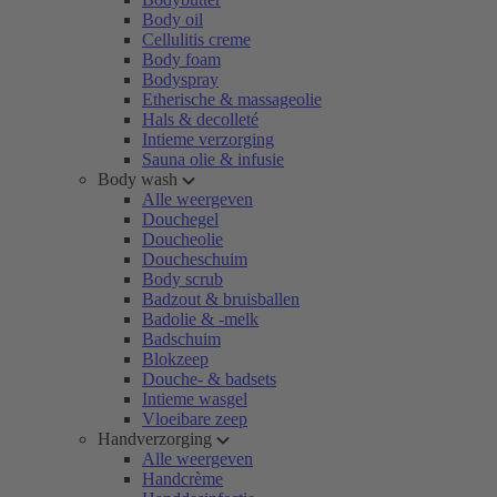
Body oil
Cellulitis creme
Body foam
Bodyspray
Etherische & massageolie
Hals & decolleté
Intieme verzorging
Sauna olie & infusie
Body wash
Alle weergeven
Douchegel
Doucheolie
Doucheschuim
Body scrub
Badzout & bruisballen
Badolie & -melk
Badschuim
Blokzeep
Douche- & badsets
Intieme wasgel
Vloeibare zeep
Handverzorging
Alle weergeven
Handcrème