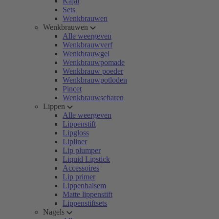
Kajal
Sets
Wenkbrauwen
Wenkbrauwen
Alle weergeven
Wenkbrauwverf
Wenkbrauwgel
Wenkbrauwpomade
Wenkbrauw poeder
Wenkbrauwpotloden
Pincet
Wenkbrauwscharen
Lippen
Alle weergeven
Lippenstift
Lipgloss
Lipliner
Lip plumper
Liquid Lipstick
Accessoires
Lip primer
Lippenbalsem
Matte lippenstift
Lippenstiftsets
Nagels