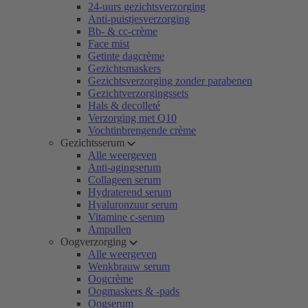
24-uurs gezichtsverzorging
Anti-puistjesverzorging
Bb- & cc-crème
Face mist
Getinte dagcrème
Gezichtsmaskers
Gezichtsverzorging zonder parabenen
Gezichtverzorgingssets
Hals & decolleté
Verzorging met Q10
Vochtinbrengende crème
Gezichtsserum
Alle weergeven
Anti-agingserum
Collageen serum
Hydraterend serum
Hyaluronzuur serum
Vitamine c-serum
Ampullen
Oogverzorging
Alle weergeven
Wenkbrauw serum
Oogcrème
Oogmaskers & -pads
Oogserum