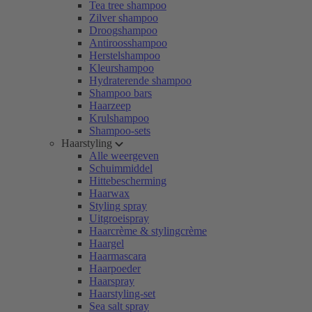
Tea tree shampoo
Zilver shampoo
Droogshampoo
Antiroosshampoo
Herstelshampoo
Kleurshampoo
Hydraterende shampoo
Shampoo bars
Haarzeep
Krulshampoo
Shampoo-sets
Haarstyling
Alle weergeven
Schuimmiddel
Hittebescherming
Haarwax
Styling spray
Uitgroeispray
Haarcrème & stylingcrème
Haargel
Haarmascara
Haarpoeder
Haarspray
Haarstyling-set
Sea salt spray