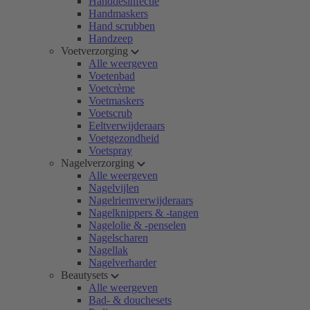
Handdesinfectie
Handmaskers
Hand scrubben
Handzeep
Voetverzorging
Alle weergeven
Voetenbad
Voetcrème
Voetmaskers
Voetscrub
Eeltverwijderaars
Voetgezondheid
Voetspray
Nagelverzorging
Alle weergeven
Nagelvijlen
Nagelriemverwijderaars
Nagelknippers & -tangen
Nagelolie & -penselen
Nagelscharen
Nagellak
Nagelverharder
Beautysets
Alle weergeven
Bad- & douchesets