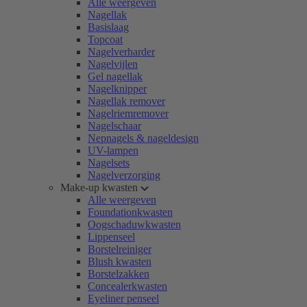
Alle weergeven
Nagellak
Basislaag
Topcoat
Nagelverharder
Nagelvijlen
Gel nagellak
Nagelknipper
Nagellak remover
Nagelriemremover
Nagelschaar
Nepnagels & nageldesign
UV-lampen
Nagelsets
Nagelverzorging
Make-up kwasten
Alle weergeven
Foundationkwasten
Oogschaduwkwasten
Lippenseel
Borstelreiniger
Blush kwasten
Borstelzakken
Concealerkwasten
Eyeliner penseel