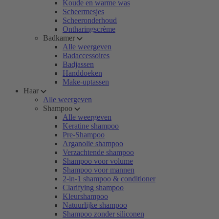
Koude en warme was
Scheermesjes
Scheeronderhoud
Ontharingscrème
Badkamer
Alle weergeven
Badaccessoires
Badjassen
Handdoeken
Make-uptassen
Haar
Alle weergeven
Shampoo
Alle weergeven
Keratine shampoo
Pre-Shampoo
Arganolie shampoo
Verzachtende shampoo
Shampoo voor volume
Shampoo voor mannen
2-in-1 shampoo & conditioner
Clarifying shampoo
Kleurshampoo
Natuurlijke shampoo
Shampoo zonder siliconen