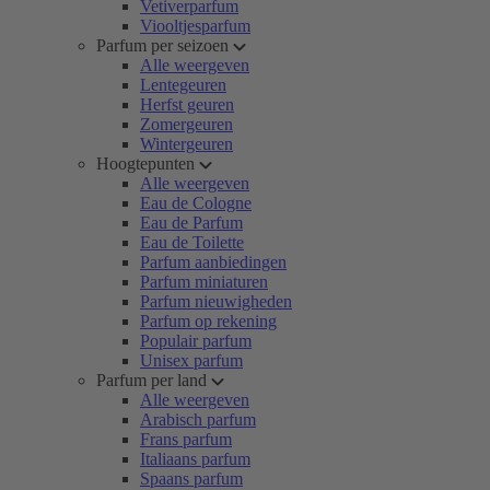
Vetiverparfum
Viooltjesparfum
Parfum per seizoen
Alle weergeven
Lentegeuren
Herfst geuren
Zomergeuren
Wintergeuren
Hoogtepunten
Alle weergeven
Eau de Cologne
Eau de Parfum
Eau de Toilette
Parfum aanbiedingen
Parfum miniaturen
Parfum nieuwigheden
Parfum op rekening
Populair parfum
Unisex parfum
Parfum per land
Alle weergeven
Arabisch parfum
Frans parfum
Italiaans parfum
Spaans parfum