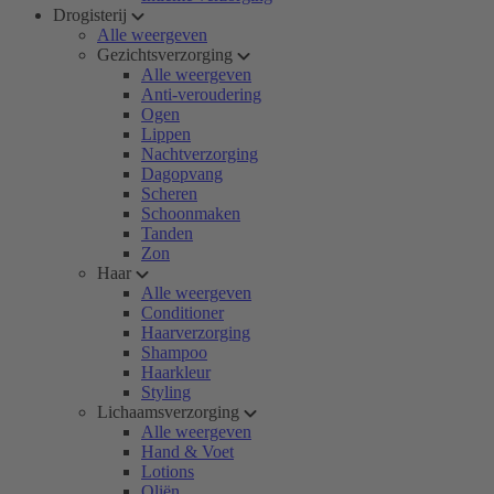
Drogisterij
Alle weergeven
Gezichtsverzorging
Alle weergeven
Anti-veroudering
Ogen
Lippen
Nachtverzorging
Dagopvang
Scheren
Schoonmaken
Tanden
Zon
Haar
Alle weergeven
Conditioner
Haarverzorging
Shampoo
Haarkleur
Styling
Lichaamsverzorging
Alle weergeven
Hand & Voet
Lotions
Oliën