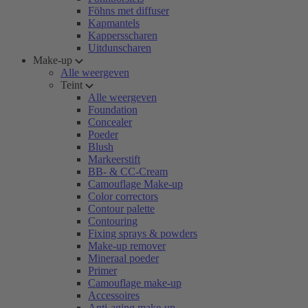
Föhns met diffuser
Kapmantels
Kappersscharen
Uitdunscharen
Make-up
Alle weergeven
Teint
Alle weergeven
Foundation
Concealer
Poeder
Blush
Markeerstift
BB- & CC-Cream
Camouflage Make-up
Color correctors
Contour palette
Contouring
Fixing sprays & powders
Make-up remover
Mineraal poeder
Primer
Camouflage make-up
Accessoires
Anti-aging make-up