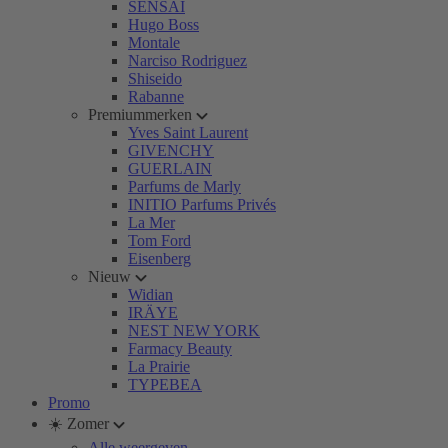
SENSAI
Hugo Boss
Montale
Narciso Rodriguez
Shiseido
Rabanne
Premiummerken
Yves Saint Laurent
GIVENCHY
GUERLAIN
Parfums de Marly
INITIO Parfums Privés
La Mer
Tom Ford
Eisenberg
Nieuw
Widian
IRÄYE
NEST NEW YORK
Farmacy Beauty
La Prairie
TYPEBEA
Promo
☀️ Zomer
Alle weergeven