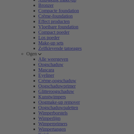
Bronzer
Compacte foundation
Crème-foundation
Effect producten
Vloeibare foundation
Compact poeder
Los poeder
Make-up sets
Zelfklevende tatoeages
Ogen
Alle weergeven
Oogschaduw
Mascara
Eyeliner
Crème-oogschaduw
Oogschaduwprimer
Glitteroogschaduw
Kunstwimpers
Oogmake-up remover
Oogschaduwpaletten
Wimperborstels
Wimperlijm
Wimperprimers
Wimpertangen