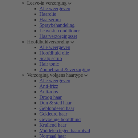
Leave-in verzorging
Alle weergeven
Haarolie
Haarserum
Spraybehandeling
Leave-in conditioner
Haarverzorgingsset
Hoofdhuidverzorging
Alle weergeven
Hoofdhuid olie
Scalp scrub
Hair tonic
Zonnebrand & verzorging
Verzorging volgens haartype
Alle weergeven
Anti-frizz
Anti-roos
Droog haar
Dun & steil haar
Geblondeerd haar
Gekleurd haar
Gevoelige hoofdhuid
Krullend haar
Middelen tegen haaruitval
Normaal haar