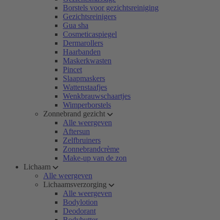
Borstels voor gezichtsreiniging
Gezichtsreinigers
Gua sha
Cosmeticaspiegel
Dermarollers
Haarbanden
Maskerkwasten
Pincet
Slaapmaskers
Wattenstaafjes
Wenkbrauwschaartjes
Wimperborstels
Zonnebrand gezicht
Alle weergeven
Aftersun
Zelfbruiners
Zonnebrandcrème
Make-up van de zon
Lichaam
Alle weergeven
Lichaamsverzorging
Alle weergeven
Bodylotion
Deodorant
Bodybutter