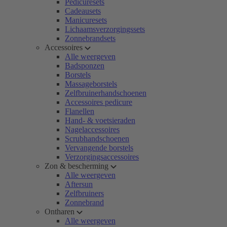
Pedicuresets
Cadeausets
Manicuresets
Lichaamsverzorgingssets
Zonnebrandsets
Accessoires
Alle weergeven
Badsponzen
Borstels
Massageborstels
Zelfbruinerhandschoenen
Accessoires pedicure
Flanellen
Hand- & voetsieraden
Nagelaccessoires
Scrubhandschoenen
Vervangende borstels
Verzorgingsaccessoires
Zon & bescherming
Alle weergeven
Aftersun
Zelfbruiners
Zonnebrand
Ontharen
Alle weergeven