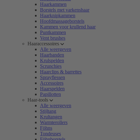
Haarkammen
Borstels met varkenshaar
Haarknipkammen
Hoofdmassageborstels
Kammen voor krullend haar
Puntkammen
Vent brushes
Haaraccessoires
Alle weergeven
Haarbanden
Krulspelden
Scrunchies
Haarclips & barrettes
Sprayflessen
Accessoires
Haarspelden
Papillotten
Haar-tools
Alle weergeven
Stijltang
Krultangen
Warmterollers
Föhns
Tondeuses
Föhnborstels