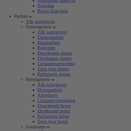
Waterproof make-up
Nagellak
Beach Hair-look
Parfum
Alle weergeven
Damesgeuren
Alle weergeven
Damesparfum
Haarparfum
Bodymist
Douchegels dames
Deodorants dames
Lichaamsverzorging
Zeep voor dames
Parfumsets dames
Herengeuren
Alle weergeven
Herenparfum
Aftershave
Lichaamsverzorging
Douchegels heren
Deodorants heren
Parfumsets heren
Zeep voor heren
Geurnoten