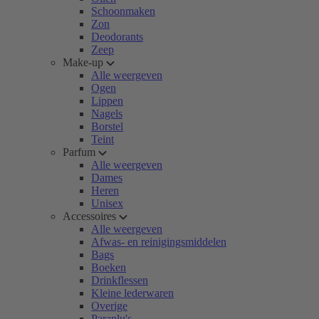
Schoonmaken
Zon
Deodorants
Zeep
Make-up
Alle weergeven
Ogen
Lippen
Nagels
Borstel
Teint
Parfum
Alle weergeven
Dames
Heren
Unisex
Accessoires
Alle weergeven
Afwas- en reinigingsmiddelen
Bags
Boeken
Drinkflessen
Kleine lederwaren
Overige
Paraplu's