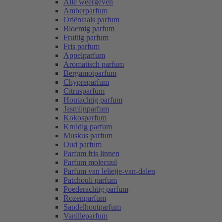
Alle weergeven
Amberparfum
Oriëntaals parfum
Bloemig parfum
Fruitig parfum
Fris parfum
Appelparfum
Aromatisch parfum
Bergamotparfum
Chypreparfum
Citrusparfum
Houtachtig parfum
Jasmijnparfum
Kokosparfum
Kruidig parfum
Muskus parfum
Oud parfum
Parfum fris linnen
Parfum molecuul
Parfum van lelietje-van-dalen
Patchouli parfum
Poederachtig parfum
Rozenparfum
Sandelhoutparfum
Vanilleparfum