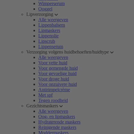
Wimperserum
Ooggel
Lipverzorging
Alle weergeven
Lippenbalsem
Lipmaskers
Lippenolie
Lipscrub
Lippenserum
Verzorging volgens huidbehoeften/huidtype
Alle weergeven
Voor vette huid
Voor gemengde huid
Voor gevoelige huid
Voor droge huid
Voor onzuivere huid
Antirimpelcrème
Met spf
Tegen roodheid
Gezichtsmaskers
Alle weergeven
Oog- en lipmaskers
Hydraterende maskers
Reinigende maskers
Moddermaskers