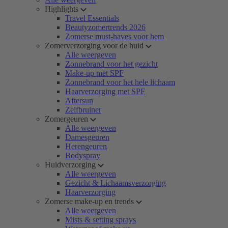
Highlights
Travel Essentials
Beautyzomertrends 2026
Zomerse must-haves voor hem
Zomerverzorging voor de huid
Alle weergeven
Zonnebrand voor het gezicht
Make-up met SPF
Zonnebrand voor het hele lichaam
Haarverzorging met SPF
Aftersun
Zelfbruiner
Zomergeuren
Alle weergeven
Damesgeuren
Herengeuren
Bodyspray
Huidverzorging
Alle weergeven
Gezicht & Lichaamsverzorging
Haarverzorging
Zomerse make-up en trends
Alle weergeven
Mists & setting sprays