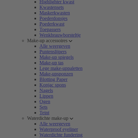
Highlighter kwast
Kwastensets
Maskerkwasten
Poederdonsjes
Poederkwast
Toepassers
Wenkbrauwborsteltje
Make-up accessoires
Alle weergeven
Puntenslijpers
Make-up spiegels
Make-up tas
Lege make-uppaletten
Make-upsponzen
Blotting Paper
Konjac spons
Nagels
Lippen
Ogen
Sets
Teint
Waterdichte make-up
Alle weergeven
Waterproof eyeliner
Waterdichte fundering