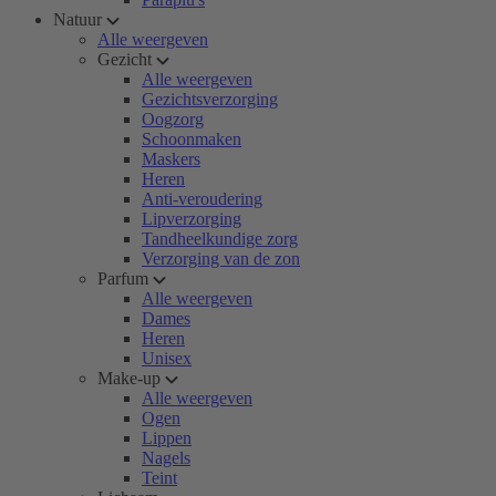
Natuur
Alle weergeven
Gezicht
Alle weergeven
Gezichtsverzorging
Oogzorg
Schoonmaken
Maskers
Heren
Anti-veroudering
Lipverzorging
Tandheelkundige zorg
Verzorging van de zon
Parfum
Alle weergeven
Dames
Heren
Unisex
Make-up
Alle weergeven
Ogen
Lippen
Nagels
Teint