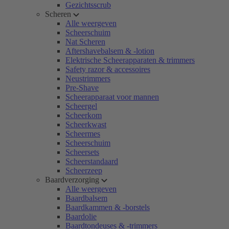
Gezichtsscrub
Scheren
Alle weergeven
Scheerschuim
Nat Scheren
Aftershavebalsem & -lotion
Elektrische Scheerapparaten & trimmers
Safety razor & accessoires
Neustrimmers
Pre-Shave
Scheerapparaat voor mannen
Scheergel
Scheerkom
Scheerkwast
Scheermes
Scheerschuim
Scheersets
Scheerstandaard
Scheerzeep
Baardverzorging
Alle weergeven
Baardbalsem
Baardkammen & -borstels
Baardolie
Baardtondeuses & -trimmers