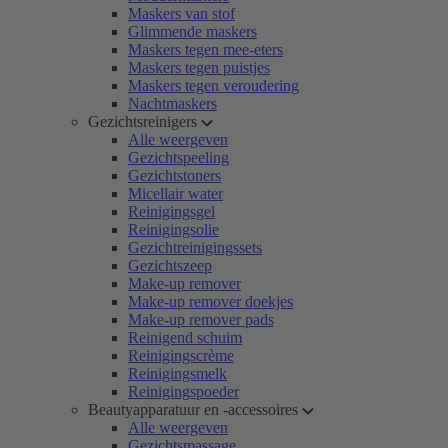
Maskers van stof
Glimmende maskers
Maskers tegen mee-eters
Maskers tegen puistjes
Maskers tegen veroudering
Nachtmaskers
Gezichtsreinigers
Alle weergeven
Gezichtspeeling
Gezichtstoners
Micellair water
Reinigingsgel
Reinigingsolie
Gezichtreinigingssets
Gezichtszeep
Make-up remover
Make-up remover doekjes
Make-up remover pads
Reinigend schuim
Reinigingscrème
Reinigingsmelk
Reinigingspoeder
Beautyapparatuur en -accessoires
Alle weergeven
Gezichtsmassage