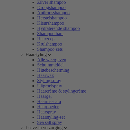
Zilver shampoo
Droogshampoo
Antiroosshampoo
Herstelshampoo
Kleurshampoo
Hydraterende shampoo
Shampoo bars
Haarzeep
Krulshampoo
Shampoo-sets
Haarstyling
Alle weergeven
Schuimmiddel
Hittebescherming
Haarwax
Styling spray
Uitgroeispray
Haarcrème & stylingcrème
Haargel
Haarmascara
Haarpoeder
Haarspray
Haarstyling-set
Sea salt spray
Leave-in verzorging