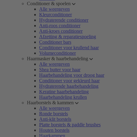
Conditioner & spoelen
Alle weergeven
Kleurconditioner
Hydraterende conditioner
Anti-roos conditioner
Anti-kroes conditioner
Afzetting & reparatiespoeling
Conditioner bars
Conditioner voor krullend haar
Volumeconditioner
Haarmasker & haarbehandeling
Alle weergeven
Shea butter voor haar
Haarbehandeling voor droog haar
Conditioner voor gekleurd haar
Hydraterende haarbehandeling
Keratine haarbehandeling
Haarbehandeling krullen
Haarborstels & kammen
Alle weergeven
Ronde borstels
Anti-klit borstels
Platte borstels & paddle brushes
Houten borstels
Haarkammen