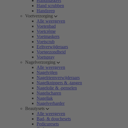
Handmaskers
Hand scrubben
Handzeep
Voetverzorging
Alle weergeven
Voetenbad
Voetcrème
Voetmaskers
Voetscrub
Eeltverwijderaars
Voetgezondheid
Voetspray
Nagelverzorging
Alle weergeven
Nagelvijlen
Nagelriemverwijderaars
Nagelknippers & -tangen
Nagelolie & -penselen
Nagelscharen
Nagellak
Nagelverharder
Beautysets
Alle weergeven
Bad- & douchesets
Pedicuresets