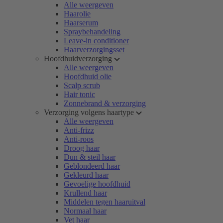
Alle weergeven
Haarolie
Haarserum
Spraybehandeling
Leave-in conditioner
Haarverzorgingsset
Hoofdhuidverzorging
Alle weergeven
Hoofdhuid olie
Scalp scrub
Hair tonic
Zonnebrand & verzorging
Verzorging volgens haartype
Alle weergeven
Anti-frizz
Anti-roos
Droog haar
Dun & steil haar
Geblondeerd haar
Gekleurd haar
Gevoelige hoofdhuid
Krullend haar
Middelen tegen haaruitval
Normaal haar
Vet haar