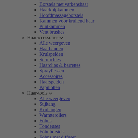
Borstels met varkenshaar
Haarknipkammen
Hoofdmassageborstels
Kammen voor krullend haar
Puntkammen
Vent brushes
Haaraccessoires
Alle weergeven
Haarbanden
Krulspelden
Scrunchies
Haarclips & barrettes
Sprayflessen
Accessoires
Haarspelden
Papillotten
Haar-tools
Alle weergeven
Stijltang
Krultangen
Warmterollers
Föhns
Tondeuses
Föhnborstels
Föhns met diffuser