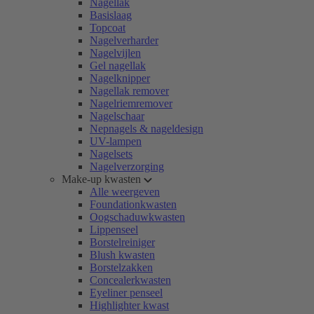
Nagellak
Basislaag
Topcoat
Nagelverharder
Nagelvijlen
Gel nagellak
Nagelknipper
Nagellak remover
Nagelriemremover
Nagelschaar
Nepnagels & nageldesign
UV-lampen
Nagelsets
Nagelverzorging
Make-up kwasten
Alle weergeven
Foundationkwasten
Oogschaduwkwasten
Lippenseel
Borstelreiniger
Blush kwasten
Borstelzakken
Concealerkwasten
Eyeliner penseel
Highlighter kwast