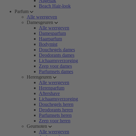
Nagellak
Beach Hair-look
Parfum
Alle weergeven
Damesgeuren
Alle weergeven
Damesparfum
Haarparfum
Bodymist
Douchegels dames
Deodorants dames
Lichaamsverzorging
Zeep voor dames
Parfumsets dames
Herengeuren
Alle weergeven
Herenparfum
Aftershave
Lichaamsverzorging
Douchegels heren
Deodorants heren
Parfumsets heren
Zeep voor heren
Geurnoten
Alle weergeven