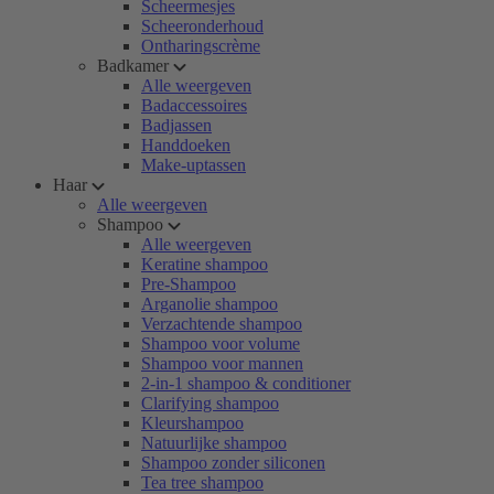
Scheermesjes
Scheeronderhoud
Ontharingscrème
Badkamer
Alle weergeven
Badaccessoires
Badjassen
Handdoeken
Make-uptassen
Haar
Alle weergeven
Shampoo
Alle weergeven
Keratine shampoo
Pre-Shampoo
Arganolie shampoo
Verzachtende shampoo
Shampoo voor volume
Shampoo voor mannen
2-in-1 shampoo & conditioner
Clarifying shampoo
Kleurshampoo
Natuurlijke shampoo
Shampoo zonder siliconen
Tea tree shampoo