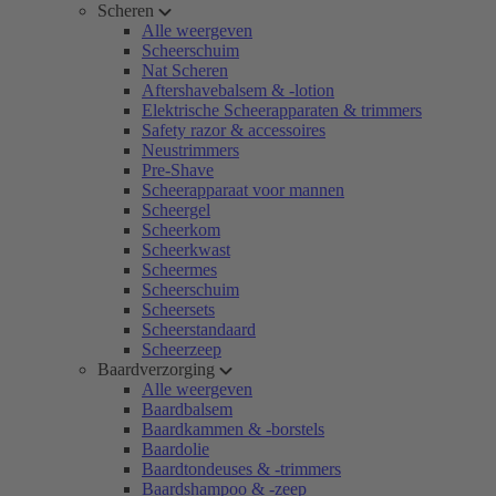
Scheren
Alle weergeven
Scheerschuim
Nat Scheren
Aftershavebalsem & -lotion
Elektrische Scheerapparaten & trimmers
Safety razor & accessoires
Neustrimmers
Pre-Shave
Scheerapparaat voor mannen
Scheergel
Scheerkom
Scheerkwast
Scheermes
Scheerschuim
Scheersets
Scheerstandaard
Scheerzeep
Baardverzorging
Alle weergeven
Baardbalsem
Baardkammen & -borstels
Baardolie
Baardtondeuses & -trimmers
Baardshampoo & -zeep