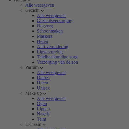
Alle weergeven
Gezicht
Alle weergeven
Gezichtsverzorging
Oogzorg
Schoonmaken
Maskers
Heren
Anti-veroudering
Lipverzorging
Tandheelkundige zorg
Verzorging van de zon
Parfum
Alle weergeven
Dames
Heren
Unisex
Make-up
Alle weergeven
Ogen
Lippen
Nagels
Teint
Lichaam