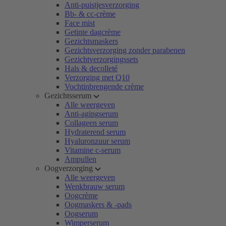
Anti-puistjesverzorging
Bb- & cc-crème
Face mist
Getinte dagcrème
Gezichtsmaskers
Gezichtsverzorging zonder parabenen
Gezichtverzorgingssets
Hals & decolleté
Verzorging met Q10
Vochtinbrengende crème
Gezichtsserum
Alle weergeven
Anti-agingserum
Collageen serum
Hydraterend serum
Hyaluronzuur serum
Vitamine c-serum
Ampullen
Oogverzorging
Alle weergeven
Wenkbrauw serum
Oogcrème
Oogmaskers & -pads
Oogserum
Wimperserum