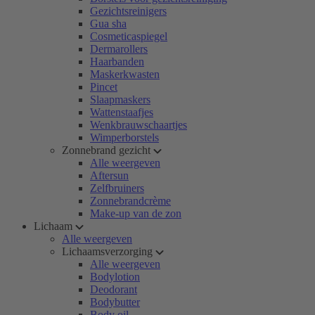
Gezichtsreinigers
Gua sha
Cosmeticaspiegel
Dermarollers
Haarbanden
Maskerkwasten
Pincet
Slaapmaskers
Wattenstaafjes
Wenkbrauwschaartjes
Wimperborstels
Zonnebrand gezicht
Alle weergeven
Aftersun
Zelfbruiners
Zonnebrandcrème
Make-up van de zon
Lichaam
Alle weergeven
Lichaamsverzorging
Alle weergeven
Bodylotion
Deodorant
Bodybutter
Body oil