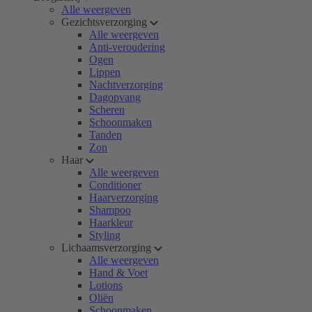
Alle weergeven
Gezichtsverzorging
Alle weergeven
Anti-veroudering
Ogen
Lippen
Nachtverzorging
Dagopvang
Scheren
Schoonmaken
Tanden
Zon
Haar
Alle weergeven
Conditioner
Haarverzorging
Shampoo
Haarkleur
Styling
Lichaamsverzorging
Alle weergeven
Hand & Voet
Lotions
Oliën
Schoonmaken