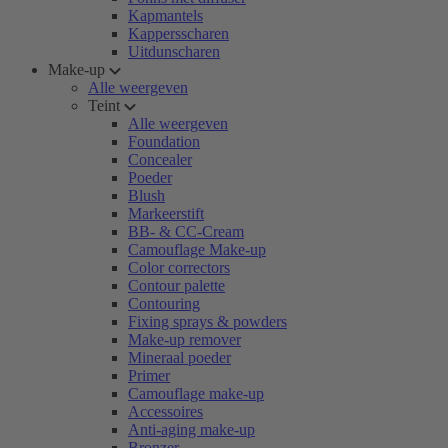
Kapmantels
Kappersscharen
Uitdunscharen
Make-up
Alle weergeven
Teint
Alle weergeven
Foundation
Concealer
Poeder
Blush
Markeerstift
BB- & CC-Cream
Camouflage Make-up
Color correctors
Contour palette
Contouring
Fixing sprays & powders
Make-up remover
Mineraal poeder
Primer
Camouflage make-up
Accessoires
Anti-aging make-up
Bronzer