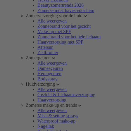
Beautyzomertrends 2026
Zomerse must-haves voor hem
Zomerverzorging voor de huid
Alle weergeven
Zonnebrand voor het gezicht
Make-up met SPF
Zonnebrand voor het hele lichaam
Haarverzorging met SPF
Aftersun
Zelfbruiner
Zomergeuren
Alle weergeven
Damesgeuren
Herengeuren
Bodyspray
Huidverzorging
Alle weergeven
Gezicht & Lichaamsverzorging
Haarverzorging
Zomerse make-up en trends
Alle weergeven
Mists & setting sprays
Waterproof make-up
Nagellak