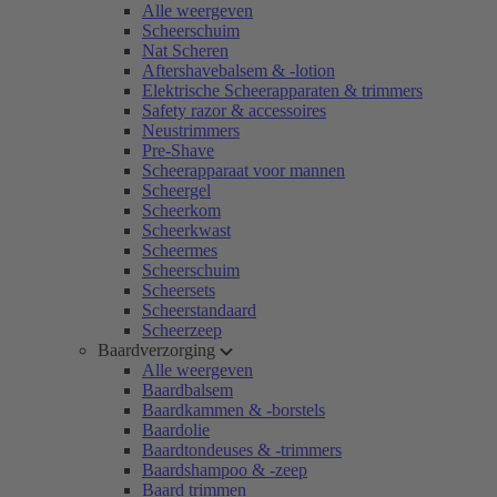
Alle weergeven
Scheerschuim
Nat Scheren
Aftershavebalsem & -lotion
Elektrische Scheerapparaten & trimmers
Safety razor & accessoires
Neustrimmers
Pre-Shave
Scheerapparaat voor mannen
Scheergel
Scheerkom
Scheerkwast
Scheermes
Scheerschuim
Scheersets
Scheerstandaard
Scheerzeep
Baardverzorging
Alle weergeven
Baardbalsem
Baardkammen & -borstels
Baardolie
Baardtondeuses & -trimmers
Baardshampoo & -zeep
Baard trimmen