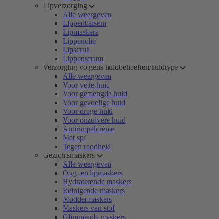
Lipverzorging
Alle weergeven
Lippenbalsem
Lipmaskers
Lippenolie
Lipscrub
Lippenserum
Verzorging volgens huidbehoeften/huidtype
Alle weergeven
Voor vette huid
Voor gemengde huid
Voor gevoelige huid
Voor droge huid
Voor onzuivere huid
Antirimpelcrème
Met spf
Tegen roodheid
Gezichtsmaskers
Alle weergeven
Oog- en lipmaskers
Hydraterende maskers
Reinigende maskers
Moddermaskers
Maskers van stof
Glimmende maskers