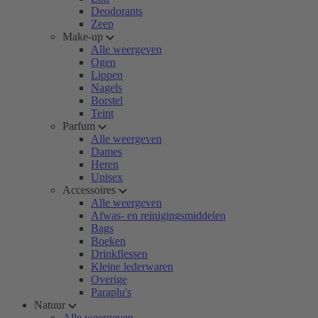
Deodorants
Zeep
Make-up
Alle weergeven
Ogen
Lippen
Nagels
Borstel
Teint
Parfum
Alle weergeven
Dames
Heren
Unisex
Accessoires
Alle weergeven
Afwas- en reinigingsmiddelen
Bags
Boeken
Drinkflessen
Kleine lederwaren
Overige
Paraplu's
Natuur
Alle weergeven