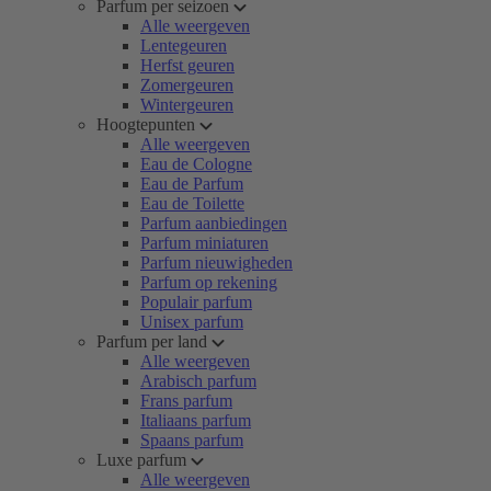
Parfum per seizoen
Alle weergeven
Lentegeuren
Herfst geuren
Zomergeuren
Wintergeuren
Hoogtepunten
Alle weergeven
Eau de Cologne
Eau de Parfum
Eau de Toilette
Parfum aanbiedingen
Parfum miniaturen
Parfum nieuwigheden
Parfum op rekening
Populair parfum
Unisex parfum
Parfum per land
Alle weergeven
Arabisch parfum
Frans parfum
Italiaans parfum
Spaans parfum
Luxe parfum
Alle weergeven