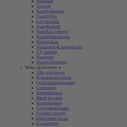
Basislaag
Topcoat
Nagelverharder
Nagelvijlen
Gel nagellak
Nagelknipper
Nagellak remover
Nagelriemremover
Nagelschaar
Nepnagels & nageldesign
UV-lampen
Nagelsets
Nagelverzorging
Make-up kwasten
Alle weergeven
Foundationkwasten
Oogschaduwkwasten
Lippenseel
Borstelreiniger
Blush kwasten
Borstelzakken
Concealerkwasten
Eyeliner penseel
Highlighter kwast
Kwastensets