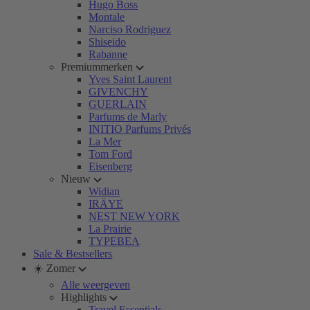
Hugo Boss
Montale
Narciso Rodriguez
Shiseido
Rabanne
Premiummerken
Yves Saint Laurent
GIVENCHY
GUERLAIN
Parfums de Marly
INITIO Parfums Privés
La Mer
Tom Ford
Eisenberg
Nieuw
Widian
IRÄYE
NEST NEW YORK
La Prairie
TYPEBEA
Sale & Bestsellers
☀️ Zomer
Alle weergeven
Highlights
Travel Essentials