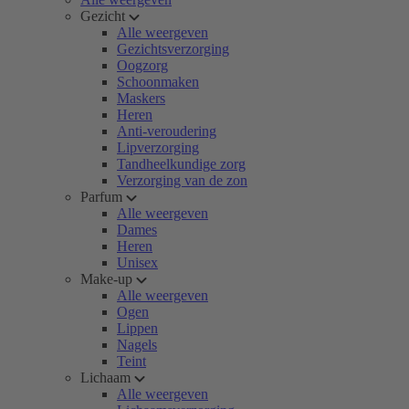
Gezicht
Alle weergeven
Gezichtsverzorging
Oogzorg
Schoonmaken
Maskers
Heren
Anti-veroudering
Lipverzorging
Tandheelkundige zorg
Verzorging van de zon
Parfum
Alle weergeven
Dames
Heren
Unisex
Make-up
Alle weergeven
Ogen
Lippen
Nagels
Teint
Lichaam
Alle weergeven