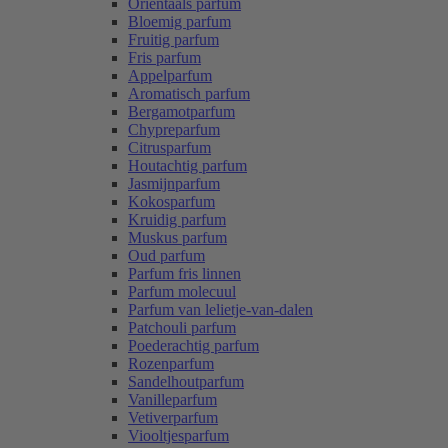
Oriëntaals parfum
Bloemig parfum
Fruitig parfum
Fris parfum
Appelparfum
Aromatisch parfum
Bergamotparfum
Chypreparfum
Citrusparfum
Houtachtig parfum
Jasmijnparfum
Kokosparfum
Kruidig parfum
Muskus parfum
Oud parfum
Parfum fris linnen
Parfum molecuul
Parfum van lelietje-van-dalen
Patchouli parfum
Poederachtig parfum
Rozenparfum
Sandelhoutparfum
Vanilleparfum
Vetiverparfum
Viooltjesparfum