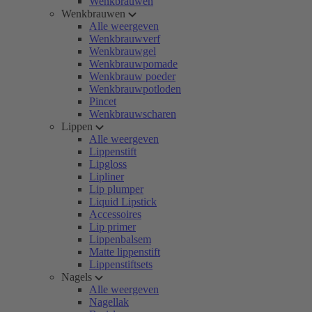
Wenkbrauwen
Wenkbrauwen
Alle weergeven
Wenkbrauwverf
Wenkbrauwgel
Wenkbrauwpomade
Wenkbrauw poeder
Wenkbrauwpotloden
Pincet
Wenkbrauwscharen
Lippen
Alle weergeven
Lippenstift
Lipgloss
Lipliner
Lip plumper
Liquid Lipstick
Accessoires
Lip primer
Lippenbalsem
Matte lippenstift
Lippenstiftsets
Nagels
Alle weergeven
Nagellak