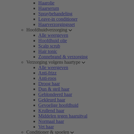
Haarolie
Haarserum
Spraybehandeling
Leave-in conditioner
Haarverzorgingsset
Hoofdhuidverzorging
Alle weergeven
Hoofdhuid olie
Scalp scrub
Hair tonic
Zonnebrand & verzorging
Verzorging volgens haartype
Alle weergeven
Anti-frizz
Anti-roos
Droog haar
Dun & steil haar
Geblondeerd haar
Gekleurd haar
Gevoelige hoofdhuid
Krullend haar
Middelen tegen haaruitval
Normaal haar
Vet haar
Conditioner & spoelen