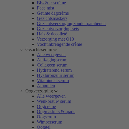
Bb- & cc-crème
Face mist
Getinte dagcrème
Gezichtsmaskers
Gezichtsverzorging zonder parabenen
Gezichtverzorgingssets
Hals & decolleté
Verzorging met Q10
Vochtinbrengende crème
Gezichtsserum
Alle weergeven
Anti-agingserum
Collageen serum
Hydraterend serum
Hyaluronzuur serum
Vitamine c-serum
Ampullen
Oogverzorging
Alle weergeven
Wenkbrauw serum
Oogcrème
Oogmaskers & -pads
Oogserum
Wimperserum
Ooggel