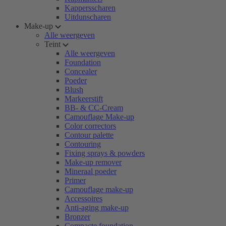
Kappersscharen
Uitdunscharen
Make-up
Alle weergeven
Teint
Alle weergeven
Foundation
Concealer
Poeder
Blush
Markeerstift
BB- & CC-Cream
Camouflage Make-up
Color correctors
Contour palette
Contouring
Fixing sprays & powders
Make-up remover
Mineraal poeder
Primer
Camouflage make-up
Accessoires
Anti-aging make-up
Bronzer
Compacte foundation