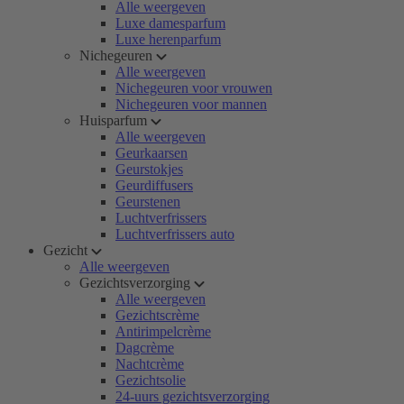
Alle weergeven
Luxe damesparfum
Luxe herenparfum
Nichegeuren
Alle weergeven
Nichegeuren voor vrouwen
Nichegeuren voor mannen
Huisparfum
Alle weergeven
Geurkaarsen
Geurstokjes
Geurdiffusers
Geurstenen
Luchtverfrissers
Luchtverfrissers auto
Gezicht
Alle weergeven
Gezichtsverzorging
Alle weergeven
Gezichtscrème
Antirimpelcrème
Dagcrème
Nachtcrème
Gezichtsolie
24-uurs gezichtsverzorging