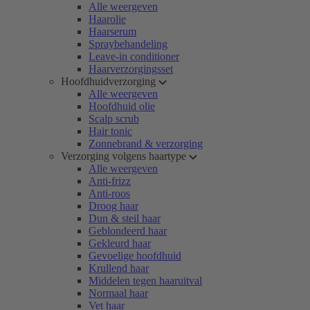
Alle weergeven
Haarolie
Haarserum
Spraybehandeling
Leave-in conditioner
Haarverzorgingsset
Hoofdhuidverzorging
Alle weergeven
Hoofdhuid olie
Scalp scrub
Hair tonic
Zonnebrand & verzorging
Verzorging volgens haartype
Alle weergeven
Anti-frizz
Anti-roos
Droog haar
Dun & steil haar
Geblondeerd haar
Gekleurd haar
Gevoelige hoofdhuid
Krullend haar
Middelen tegen haaruitval
Normaal haar
Vet haar