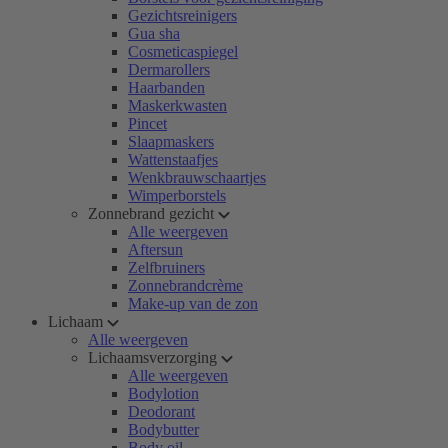
Gezichtsreinigers
Gua sha
Cosmeticaspiegel
Dermarollers
Haarbanden
Maskerkwasten
Pincet
Slaapmaskers
Wattenstaafjes
Wenkbrauwschaartjes
Wimperborstels
Zonnebrand gezicht
Alle weergeven
Aftersun
Zelfbruiners
Zonnebrandcrème
Make-up van de zon
Lichaam
Alle weergeven
Lichaamsverzorging
Alle weergeven
Bodylotion
Deodorant
Bodybutter
Body oil