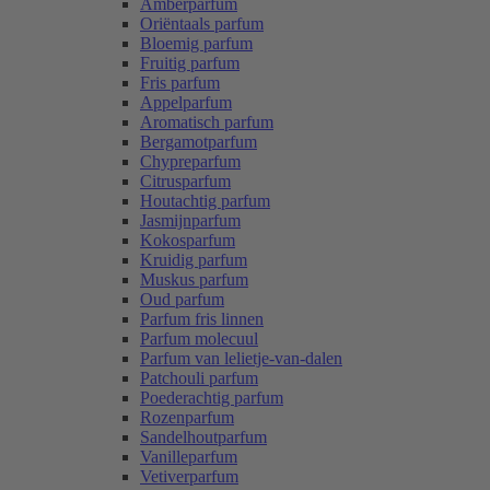
Amberparfum
Oriëntaals parfum
Bloemig parfum
Fruitig parfum
Fris parfum
Appelparfum
Aromatisch parfum
Bergamotparfum
Chypreparfum
Citrusparfum
Houtachtig parfum
Jasmijnparfum
Kokosparfum
Kruidig parfum
Muskus parfum
Oud parfum
Parfum fris linnen
Parfum molecuul
Parfum van lelietje-van-dalen
Patchouli parfum
Poederachtig parfum
Rozenparfum
Sandelhoutparfum
Vanilleparfum
Vetiverparfum