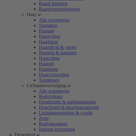
Baard trimmen
Baardverzorgingssets
Haar
Alle weergeven
Shampoo
Pomade
Hairstyling
Haarkleur
Haaruitval & -groei
Borstels & kammen
Haarcrème
Haargel
Haarpasta
Haarverzorging
Tondeuses
Lichaamsverzorging
Alle weergeven
Bodylotions
Deodorants & antitranspirants
Douchegel & doucheproducten
Lichaamsreiniging & scrubs
Zeep
Bodygroomers
Intieme verzorging
Drogisterij