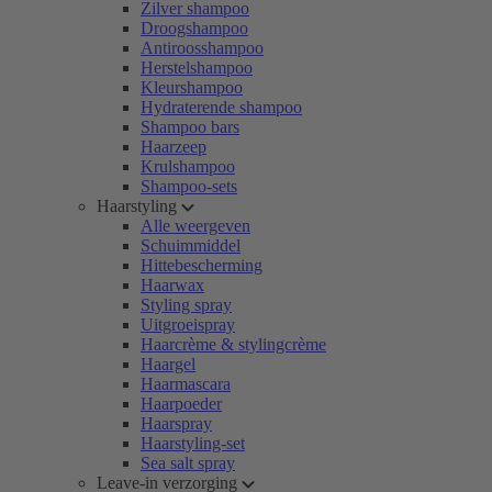
Zilver shampoo
Droogshampoo
Antiroosshampoo
Herstelshampoo
Kleurshampoo
Hydraterende shampoo
Shampoo bars
Haarzeep
Krulshampoo
Shampoo-sets
Haarstyling
Alle weergeven
Schuimmiddel
Hittebescherming
Haarwax
Styling spray
Uitgroeispray
Haarcrème & stylingcrème
Haargel
Haarmascara
Haarpoeder
Haarspray
Haarstyling-set
Sea salt spray
Leave-in verzorging