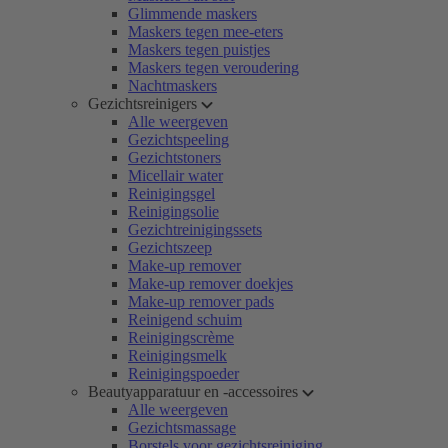
Glimmende maskers
Maskers tegen mee-eters
Maskers tegen puistjes
Maskers tegen veroudering
Nachtmaskers
Gezichtsreinigers
Alle weergeven
Gezichtspeeling
Gezichtstoners
Micellair water
Reinigingsgel
Reinigingsolie
Gezichtreinigingssets
Gezichtszeep
Make-up remover
Make-up remover doekjes
Make-up remover pads
Reinigend schuim
Reinigingscrème
Reinigingsmelk
Reinigingspoeder
Beautyapparatuur en -accessoires
Alle weergeven
Gezichtsmassage
Borstels voor gezichtsreiniging