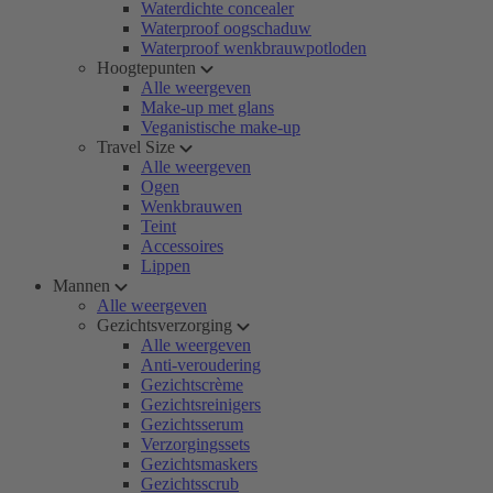
Waterdichte concealer
Waterproof oogschaduw
Waterproof wenkbrauwpotloden
Hoogtepunten
Alle weergeven
Make-up met glans
Veganistische make-up
Travel Size
Alle weergeven
Ogen
Wenkbrauwen
Teint
Accessoires
Lippen
Mannen
Alle weergeven
Gezichtsverzorging
Alle weergeven
Anti-veroudering
Gezichtscrème
Gezichtsreinigers
Gezichtsserum
Verzorgingssets
Gezichtsmaskers
Gezichtsscrub