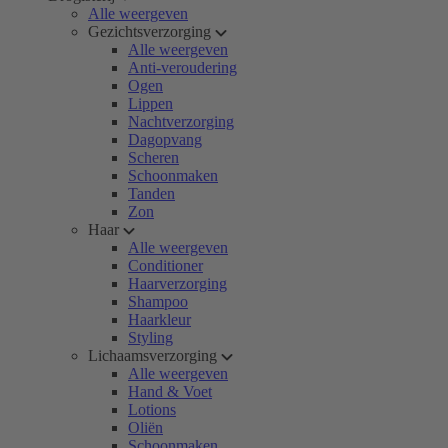
Alle weergeven
Gezichtsverzorging
Alle weergeven
Anti-veroudering
Ogen
Lippen
Nachtverzorging
Dagopvang
Scheren
Schoonmaken
Tanden
Zon
Haar
Alle weergeven
Conditioner
Haarverzorging
Shampoo
Haarkleur
Styling
Lichaamsverzorging
Alle weergeven
Hand & Voet
Lotions
Oliën
Schoonmaken