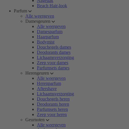
Nagellak
Beach Hair-look
Parfum
Alle weergeven
Damesgeuren
Alle weergeven
Damesparfum
Haarparfum
Bodymist
Douchegels dames
Deodorants dames
Lichaamsverzorging
Zeep voor dames
Parfumsets dames
Herengeuren
Alle weergeven
Herenparfum
Aftershave
Lichaamsverzorging
Douchegels heren
Deodorants heren
Parfumsets heren
Zeep voor heren
Geurnoten
Alle weergeven