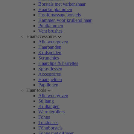
Borstels met varkenshaar
Haarknipkammen
Hoofdmassageborstels
Kammen voor krullend haar
Puntkammen
Vent brushes
Haaraccessoires
Alle weergeven
Haarbanden
Krulspelden
Scrunchies
Haarclips & barrettes
Sprayflessen
Accessoires
Haarspelden
Papillotten
Haar-tools
Alle weergeven
Stijltang
Krultangen
Warmterollers
Föhns
Tondeuses
Föhnborstels
Föhns met diffuser