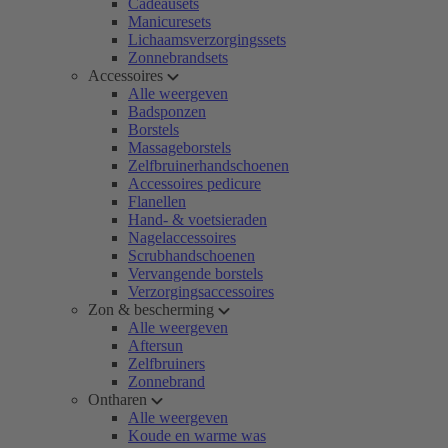
Cadeausets
Manicuresets
Lichaamsverzorgingssets
Zonnebrandsets
Accessoires
Alle weergeven
Badsponzen
Borstels
Massageborstels
Zelfbruinerhandschoenen
Accessoires pedicure
Flanellen
Hand- & voetsieraden
Nagelaccessoires
Scrubhandschoenen
Vervangende borstels
Verzorgingsaccessoires
Zon & bescherming
Alle weergeven
Aftersun
Zelfbruiners
Zonnebrand
Ontharen
Alle weergeven
Koude en warme was