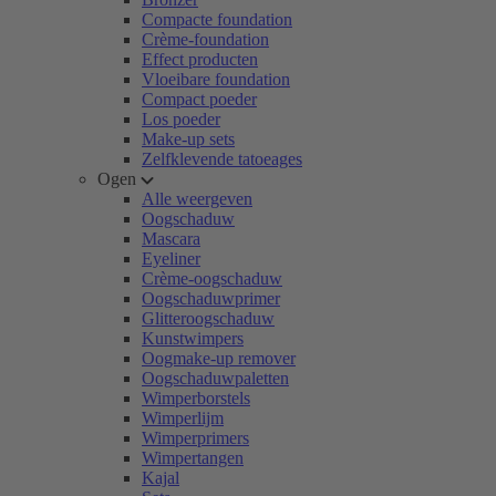
Compacte foundation
Crème-foundation
Effect producten
Vloeibare foundation
Compact poeder
Los poeder
Make-up sets
Zelfklevende tatoeages
Ogen
Alle weergeven
Oogschaduw
Mascara
Eyeliner
Crème-oogschaduw
Oogschaduwprimer
Glitteroogschaduw
Kunstwimpers
Oogmake-up remover
Oogschaduwpaletten
Wimperborstels
Wimperlijm
Wimperprimers
Wimpertangen
Kajal