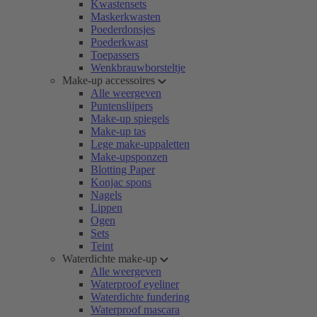
Kwastensets
Maskerkwasten
Poederdonsjes
Poederkwast
Toepassers
Wenkbrauwborsteltje
Make-up accessoires
Alle weergeven
Puntenslijpers
Make-up spiegels
Make-up tas
Lege make-uppaletten
Make-upsponzen
Blotting Paper
Konjac spons
Nagels
Lippen
Ogen
Sets
Teint
Waterdichte make-up
Alle weergeven
Waterproof eyeliner
Waterdichte fundering
Waterproof mascara