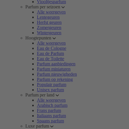
Viooltjesparfum
Parfum per seizoen
Alle weergeven
Lentegeuren
Herfst geuren
Zomergeuren
Wintergeuren
Hoogtepunten
Alle weergeven
Eau de Cologne
Eau de Parfum
Eau de Toilette
Parfum aanbiedingen
Parfum miniaturen
Parfum nieuwigheden
Parfum op rekening
Populair parfum
Unisex parfum
Parfum per land
Alle weergeven
Arabisch parfum
Frans parfum
Italiaans parfum
Spaans parfum
Luxe parfum