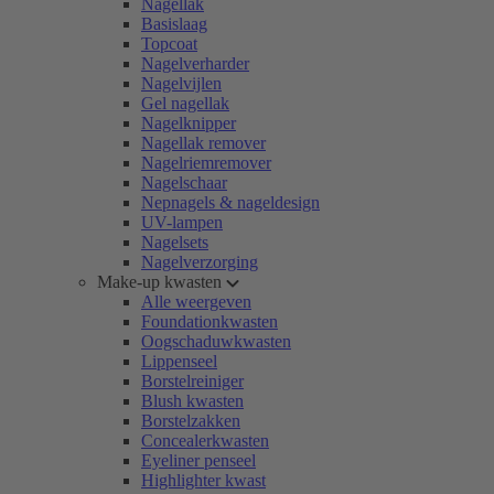
Nagellak
Basislaag
Topcoat
Nagelverharder
Nagelvijlen
Gel nagellak
Nagelknipper
Nagellak remover
Nagelriemremover
Nagelschaar
Nepnagels & nageldesign
UV-lampen
Nagelsets
Nagelverzorging
Make-up kwasten
Alle weergeven
Foundationkwasten
Oogschaduwkwasten
Lippenseel
Borstelreiniger
Blush kwasten
Borstelzakken
Concealerkwasten
Eyeliner penseel
Highlighter kwast