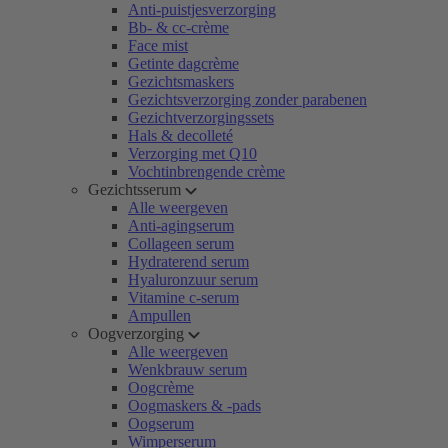
Anti-puistjesverzorging
Bb- & cc-crème
Face mist
Getinte dagcrème
Gezichtsmaskers
Gezichtsverzorging zonder parabenen
Gezichtverzorgingssets
Hals & decolleté
Verzorging met Q10
Vochtinbrengende crème
Gezichtsserum
Alle weergeven
Anti-agingserum
Collageen serum
Hydraterend serum
Hyaluronzuur serum
Vitamine c-serum
Ampullen
Oogverzorging
Alle weergeven
Wenkbrauw serum
Oogcrème
Oogmaskers & -pads
Oogserum
Wimperserum