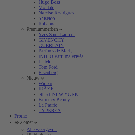
Hugo Boss
Montale
Narciso Rodriguez
Shiseido
Rabanne
Premiummerken
Yves Saint Laurent
GIVENCHY
GUERLAIN
Parfums de Marly
INITIO Parfums Privés
La Mer
Tom Ford
Eisenberg
Nieuw
Widian
IRÄYE
NEST NEW YORK
Farmacy Beauty
La Prairie
TYPEBEA
Promo
☀️ Zomer
Alle weergeven
Highlights