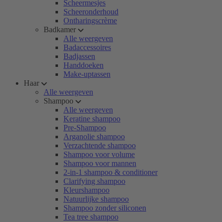
Scheermesjes
Scheeronderhoud
Ontharingscrème
Badkamer
Alle weergeven
Badaccessoires
Badjassen
Handdoeken
Make-uptassen
Haar
Alle weergeven
Shampoo
Alle weergeven
Keratine shampoo
Pre-Shampoo
Arganolie shampoo
Verzachtende shampoo
Shampoo voor volume
Shampoo voor mannen
2-in-1 shampoo & conditioner
Clarifying shampoo
Kleurshampoo
Natuurlijke shampoo
Shampoo zonder siliconen
Tea tree shampoo