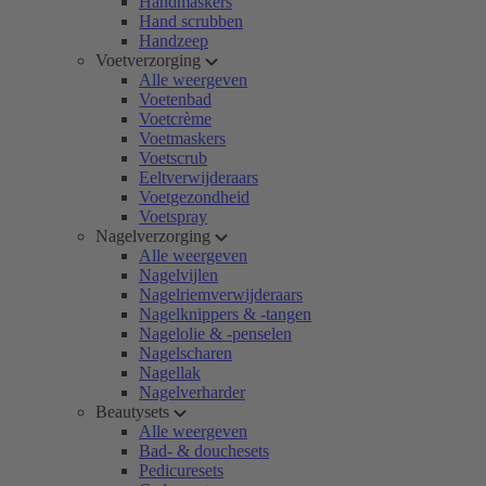
Handmaskers
Hand scrubben
Handzeep
Voetverzorging
Alle weergeven
Voetenbad
Voetcrème
Voetmaskers
Voetscrub
Eeltverwijderaars
Voetgezondheid
Voetspray
Nagelverzorging
Alle weergeven
Nagelvijlen
Nagelriemverwijderaars
Nagelknippers & -tangen
Nagelolie & -penselen
Nagelscharen
Nagellak
Nagelverharder
Beautysets
Alle weergeven
Bad- & douchesets
Pedicuresets