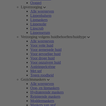
Ooggel
Lipverzorging
Alle weergeven
Lippenbalsem
Lipmaskers
Lippenolie
Lipscrub
Lippenserum
Verzorging volgens huidbehoeften/huidtype
Alle weergeven
Voor vette huid
Voor gemengde huid
Voor gevoelige huid
Voor droge huid
Voor onzuivere huid
Antirimpelcrème
Met spf
Tegen roodheid
Gezichtsmaskers
Alle weergeven
Oog- en lipmaskers
Hydraterende maskers
Reinigende maskers
Moddermaskers
Maskers van stof