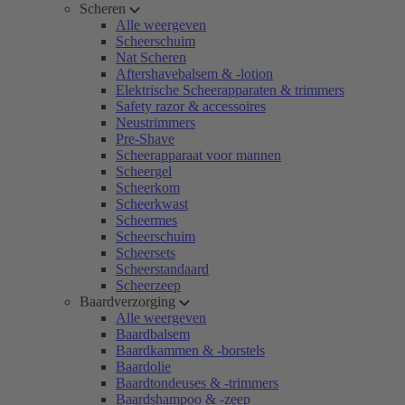
Scheren
Alle weergeven
Scheerschuim
Nat Scheren
Aftershavebalsem & -lotion
Elektrische Scheerapparaten & trimmers
Safety razor & accessoires
Neustrimmers
Pre-Shave
Scheerapparaat voor mannen
Scheergel
Scheerkom
Scheerkwast
Scheermes
Scheerschuim
Scheersets
Scheerstandaard
Scheerzeep
Baardverzorging
Alle weergeven
Baardbalsem
Baardkammen & -borstels
Baardolie
Baardtondeuses & -trimmers
Baardshampoo & -zeep