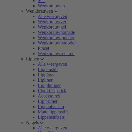
Sets
Wenkbrauwen
Wenkbrauwen
Alle weergeven
Wenkbrauwverf
Wenkbrauwgel
Wenkbrauwpomade
Wenkbrauw poeder
Wenkbrauwpotloden
Pincet
Wenkbrauwscharen
Lippen
Alle weergeven
Lippenstift
Lipgloss
Lipliner
Lip plumper
Liquid Lipstick
Accessoires
Lip primer
Lippenbalsem
Matte lippenstift
Lippenstiftsets
Nagels
Alle weergeven