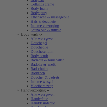
Cellulitis creme
Body foam
Bodyspray
Etherische & massageolie
Hals & decolleté
Intieme verzorging
Sauna olie & infusie
Body wash
Alle weergeven
Douchegel
Doucheolie
Doucheschuim
Body scrub
Badzout & bruisballen
Badolie & -melk
Badschuim
Blokzeep
Douche- & badsets
Intieme wasgel
Vloeibare zeep
Handverzorging
Alle weergeven
Handcrème
Handdesinfectie