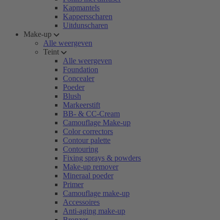
Kapmantels
Kappersscharen
Uitdunscharen
Make-up
Alle weergeven
Teint
Alle weergeven
Foundation
Concealer
Poeder
Blush
Markeerstift
BB- & CC-Cream
Camouflage Make-up
Color correctors
Contour palette
Contouring
Fixing sprays & powders
Make-up remover
Mineraal poeder
Primer
Camouflage make-up
Accessoires
Anti-aging make-up
Bronzer