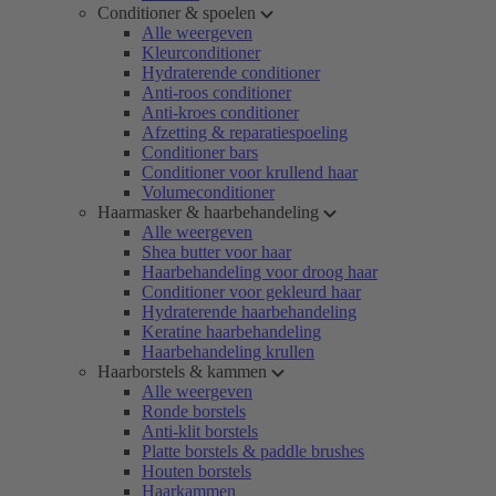
Conditioner & spoelen
Alle weergeven
Kleurconditioner
Hydraterende conditioner
Anti-roos conditioner
Anti-kroes conditioner
Afzetting & reparatiespoeling
Conditioner bars
Conditioner voor krullend haar
Volumeconditioner
Haarmasker & haarbehandeling
Alle weergeven
Shea butter voor haar
Haarbehandeling voor droog haar
Conditioner voor gekleurd haar
Hydraterende haarbehandeling
Keratine haarbehandeling
Haarbehandeling krullen
Haarborstels & kammen
Alle weergeven
Ronde borstels
Anti-klit borstels
Platte borstels & paddle brushes
Houten borstels
Haarkammen