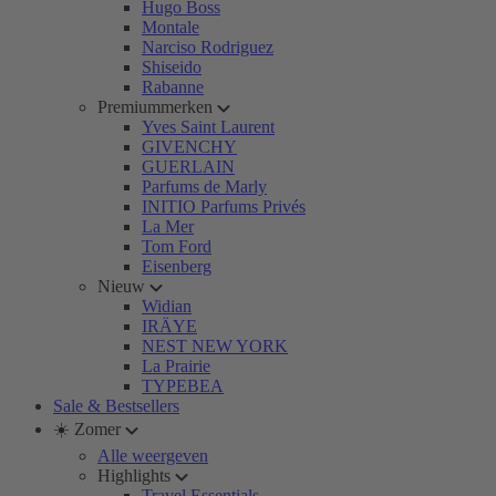
Hugo Boss
Montale
Narciso Rodriguez
Shiseido
Rabanne
Premiummerken
Yves Saint Laurent
GIVENCHY
GUERLAIN
Parfums de Marly
INITIO Parfums Privés
La Mer
Tom Ford
Eisenberg
Nieuw
Widian
IRÄYE
NEST NEW YORK
La Prairie
TYPEBEA
Sale & Bestsellers
☀️ Zomer
Alle weergeven
Highlights
Travel Essentials