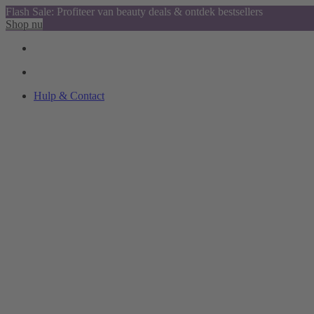
Flash Sale: Profiteer van beauty deals & ontdek bestsellers
Shop nu
Hulp & Contact