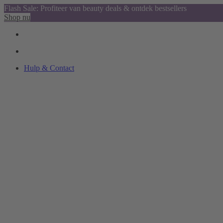
Flash Sale: Profiteer van beauty deals & ontdek bestsellers
Shop nu
Hulp & Contact