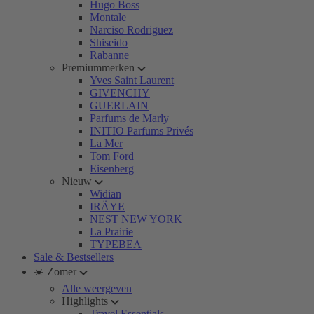
Hugo Boss
Montale
Narciso Rodriguez
Shiseido
Rabanne
Premiummerken
Yves Saint Laurent
GIVENCHY
GUERLAIN
Parfums de Marly
INITIO Parfums Privés
La Mer
Tom Ford
Eisenberg
Nieuw
Widian
IRÄYE
NEST NEW YORK
La Prairie
TYPEBEA
Sale & Bestsellers
☀️ Zomer
Alle weergeven
Highlights
Travel Essentials