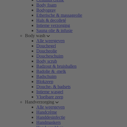
Body foam
Bodyspray
Etherische & massageolie
Hals & decolleté
Intieme verzorging
Sauna olie & infusie
Body wash
Alle weergeven
Douchegel
Doucheolie
Doucheschuim
Body scrub
Badzout & bruisballen
Badolie & -melk
Badschuim
Blokzeep
Douche- & badsets
Intieme wasgel
Vloeibare zeep
Handverzorging
Alle weergeven
Handcrème
Handdesinfectie
Handmaskers