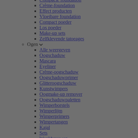
Crème-foundation
Effect producten
Vloeibare foundation
Compact poeder
Los poeder
Make-up sets
Zelfklevende tatoeages
Ogen
Alle weergeven
Oogschaduw
Mascara
Eyeliner
Crème-oogschaduw
Oogschaduwprimer
Glitteroogschaduw
Kunstwimpers
Oogmake-up remover
Oogschaduwpaletten
Wimperborstels
Wimperlijm
Wimperprimers
Wimpertangen
Kajal
Sets