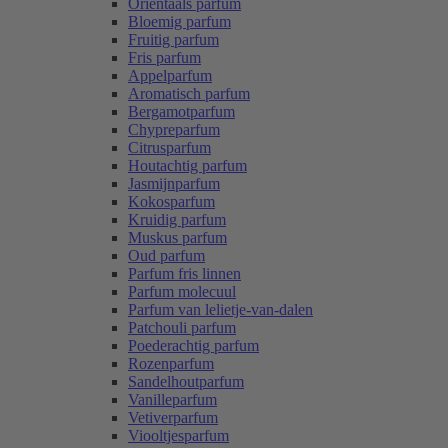
Oriëntaals parfum
Bloemig parfum
Fruitig parfum
Fris parfum
Appelparfum
Aromatisch parfum
Bergamotparfum
Chypreparfum
Citrusparfum
Houtachtig parfum
Jasmijnparfum
Kokosparfum
Kruidig parfum
Muskus parfum
Oud parfum
Parfum fris linnen
Parfum molecuul
Parfum van lelietje-van-dalen
Patchouli parfum
Poederachtig parfum
Rozenparfum
Sandelhoutparfum
Vanilleparfum
Vetiverparfum
Viooltjesparfum