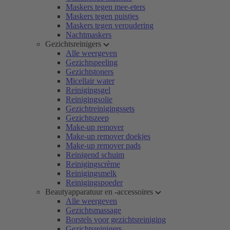
Maskers tegen mee-eters
Maskers tegen puistjes
Maskers tegen veroudering
Nachtmaskers
Gezichtsreinigers
Alle weergeven
Gezichtspeeling
Gezichtstoners
Micellair water
Reinigingsgel
Reinigingsolie
Gezichtreinigingssets
Gezichtszeep
Make-up remover
Make-up remover doekjes
Make-up remover pads
Reinigend schuim
Reinigingscrème
Reinigingsmelk
Reinigingspoeder
Beautyapparatuur en -accessoires
Alle weergeven
Gezichtsmassage
Borstels voor gezichtsreiniging
Gezichtsreinigers