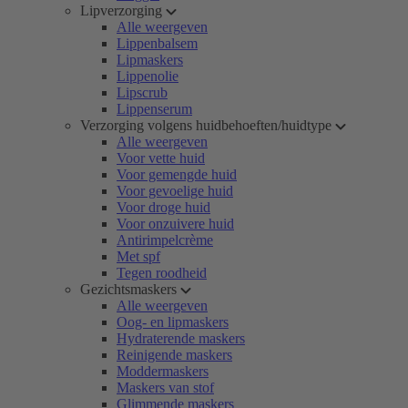
Lipverzorging
Alle weergeven
Lippenbalsem
Lipmaskers
Lippenolie
Lipscrub
Lippenserum
Verzorging volgens huidbehoeften/huidtype
Alle weergeven
Voor vette huid
Voor gemengde huid
Voor gevoelige huid
Voor droge huid
Voor onzuivere huid
Antirimpelcrème
Met spf
Tegen roodheid
Gezichtsmaskers
Alle weergeven
Oog- en lipmaskers
Hydraterende maskers
Reinigende maskers
Moddermaskers
Maskers van stof
Glimmende maskers