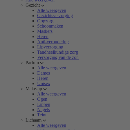
Gezicht
Alle weergeven
Gezichtsverzorging
Oogzorg
Schoonmaken
Maskers
Heren
Anti-veroudering
Lipverzorging
Tandheelkundige zorg
Verzorging van de zon
Parfum
Alle weergeven
Dames
Heren
Unisex
Make-up
Alle weergeven
Ogen
Lippen
Nagels
Teint
Lichaam
Alle weergeven