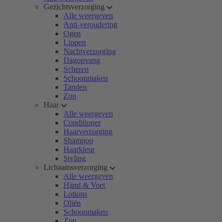
Gezichtsverzorging
Alle weergeven
Anti-veroudering
Ogen
Lippen
Nachtverzorging
Dagopvang
Scheren
Schoonmaken
Tanden
Zon
Haar
Alle weergeven
Conditioner
Haarverzorging
Shampoo
Haarkleur
Styling
Lichaamsverzorging
Alle weergeven
Hand & Voet
Lotions
Oliën
Schoonmaken
Zon