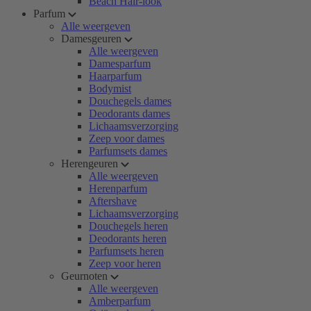
Beach Hair-look
Parfum
Alle weergeven
Damesgeuren
Alle weergeven
Damesparfum
Haarparfum
Bodymist
Douchegels dames
Deodorants dames
Lichaamsverzorging
Zeep voor dames
Parfumsets dames
Herengeuren
Alle weergeven
Herenparfum
Aftershave
Lichaamsverzorging
Douchegels heren
Deodorants heren
Parfumsets heren
Zeep voor heren
Geurnoten
Alle weergeven
Amberparfum