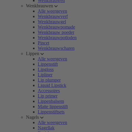
Wenkbrauwen
Wenkbrauwen
Alle weergeven
Wenkbrauwverf
Wenkbrauwgel
Wenkbrauwpomade
Wenkbrauw poeder
Wenkbrauwpotloden
Pincet
Wenkbrauwscharen
Lippen
Alle weergeven
Lippenstift
Lipgloss
Lipliner
Lip plumper
Liquid Lipstick
Accessoires
Lip primer
Lippenbalsem
Matte lippenstift
Lippenstiftsets
Nagels
Alle weergeven
Nagellak