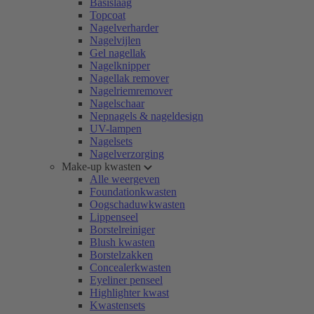
Basislaag
Topcoat
Nagelverharder
Nagelvijlen
Gel nagellak
Nagelknipper
Nagellak remover
Nagelriemremover
Nagelschaar
Nepnagels & nageldesign
UV-lampen
Nagelsets
Nagelverzorging
Make-up kwasten
Alle weergeven
Foundationkwasten
Oogschaduwkwasten
Lippenseel
Borstelreiniger
Blush kwasten
Borstelzakken
Concealerkwasten
Eyeliner penseel
Highlighter kwast
Kwastensets