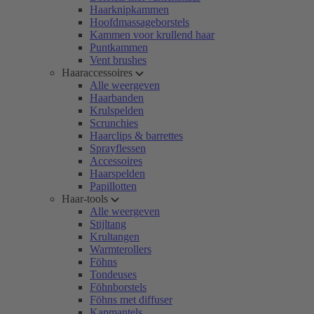
Haarknipkammen
Hoofdmassageborstels
Kammen voor krullend haar
Puntkammen
Vent brushes
Haaraccessoires
Alle weergeven
Haarbanden
Krulspelden
Scrunchies
Haarclips & barrettes
Sprayflessen
Accessoires
Haarspelden
Papillotten
Haar-tools
Alle weergeven
Stijltang
Krultangen
Warmterollers
Föhns
Tondeuses
Föhnborstels
Föhns met diffuser
Kapmantels