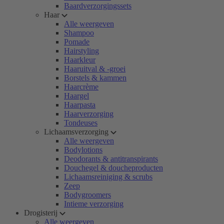
Baardverzorgingssets
Haar
Alle weergeven
Shampoo
Pomade
Hairstyling
Haarkleur
Haaruitval & -groei
Borstels & kammen
Haarcrème
Haargel
Haarpasta
Haarverzorging
Tondeuses
Lichaamsverzorging
Alle weergeven
Bodylotions
Deodorants & antitranspirants
Douchegel & doucheproducten
Lichaamsreiniging & scrubs
Zeep
Bodygroomers
Intieme verzorging
Drogisterij
Alle weergeven