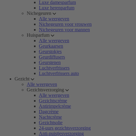
Luxe damesparfum
Luxe herenparfum
Nichegeuren
Alle weergeven
Nichegeuren voor vrouwen
Nichegeuren voor mannen
Huisparfum
Alle weergeven
Geurkaarsen
Geurstokjes
Geurdiffusers
Geurstenen
Luchtverfrissers
Luchtverfrissers auto
Gezicht
Alle weergeven
Gezichtsverzorging
Alle weergeven
Gezichtscrème
Antirimpelcrème
Dagcrème
Nachtcrème
Gezichtsolie
24-uurs gezichtsverzorging
Anti-puistjesverzorging