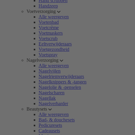
Hand scrubben
Handzeep
Voetverzorging
Alle weergeven
Voetenbad
Voetcrème
Voetmaskers
Voetscrub
Eeltverwijderaars
Voetgezondheid
Voetspray
Nagelverzorging
Alle weergeven
Nagelvijlen
Nagelriemverwijderaars
Nagelknippers & -tangen
Nagelolie & -penselen
Nagelscharen
Nagellak
Nagelverharder
Beautysets
Alle weergeven
Bad- & douchesets
Pedicuresets
Cadeausets