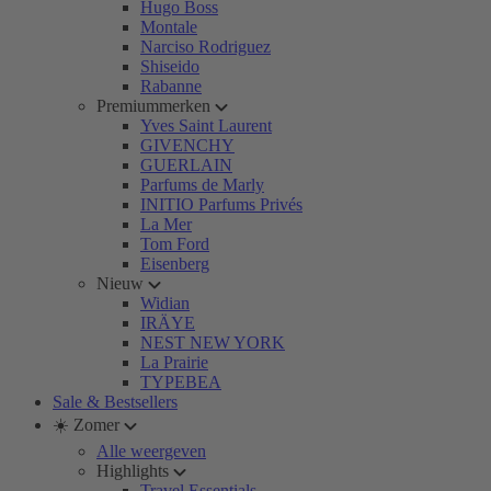
Hugo Boss
Montale
Narciso Rodriguez
Shiseido
Rabanne
Premiummerken
Yves Saint Laurent
GIVENCHY
GUERLAIN
Parfums de Marly
INITIO Parfums Privés
La Mer
Tom Ford
Eisenberg
Nieuw
Widian
IRÄYE
NEST NEW YORK
La Prairie
TYPEBEA
Sale & Bestsellers
☀️ Zomer
Alle weergeven
Highlights
Travel Essentials