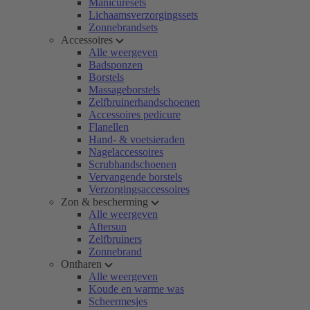
Manicuresets
Lichaamsverzorgingssets
Zonnebrandsets
Accessoires
Alle weergeven
Badsponzen
Borstels
Massageborstels
Zelfbruinerhandschoenen
Accessoires pedicure
Flanellen
Hand- & voetsieraden
Nagelaccessoires
Scrubhandschoenen
Vervangende borstels
Verzorgingsaccessoires
Zon & bescherming
Alle weergeven
Aftersun
Zelfbruiners
Zonnebrand
Ontharen
Alle weergeven
Koude en warme was
Scheermesjes