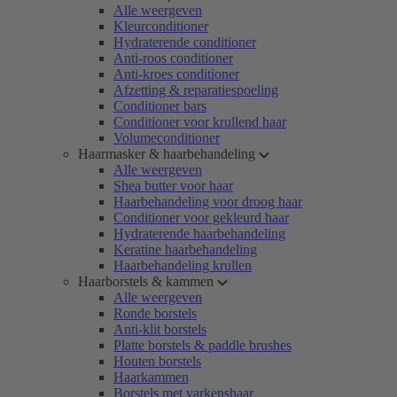
Alle weergeven
Kleurconditioner
Hydraterende conditioner
Anti-roos conditioner
Anti-kroes conditioner
Afzetting & reparatiespoeling
Conditioner bars
Conditioner voor krullend haar
Volumeconditioner
Haarmasker & haarbehandeling
Alle weergeven
Shea butter voor haar
Haarbehandeling voor droog haar
Conditioner voor gekleurd haar
Hydraterende haarbehandeling
Keratine haarbehandeling
Haarbehandeling krullen
Haarborstels & kammen
Alle weergeven
Ronde borstels
Anti-klit borstels
Platte borstels & paddle brushes
Houten borstels
Haarkammen
Borstels met varkenshaar