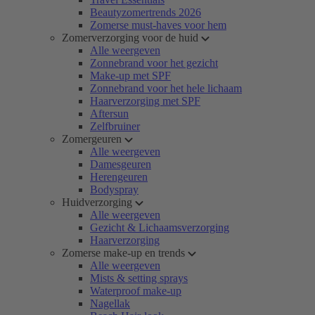
Beautyzomertrends 2026
Zomerse must-haves voor hem
Zomerverzorging voor de huid
Alle weergeven
Zonnebrand voor het gezicht
Make-up met SPF
Zonnebrand voor het hele lichaam
Haarverzorging met SPF
Aftersun
Zelfbruiner
Zomergeuren
Alle weergeven
Damesgeuren
Herengeuren
Bodyspray
Huidverzorging
Alle weergeven
Gezicht & Lichaamsverzorging
Haarverzorging
Zomerse make-up en trends
Alle weergeven
Mists & setting sprays
Waterproof make-up
Nagellak