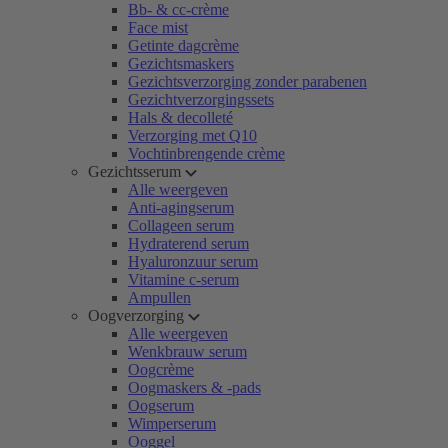
Bb- & cc-crème
Face mist
Getinte dagcrème
Gezichtsmaskers
Gezichtsverzorging zonder parabenen
Gezichtverzorgingssets
Hals & decolleté
Verzorging met Q10
Vochtinbrengende crème
Gezichtsserum
Alle weergeven
Anti-agingserum
Collageen serum
Hydraterend serum
Hyaluronzuur serum
Vitamine c-serum
Ampullen
Oogverzorging
Alle weergeven
Wenkbrauw serum
Oogcrème
Oogmaskers & -pads
Oogserum
Wimperserum
Ooggel