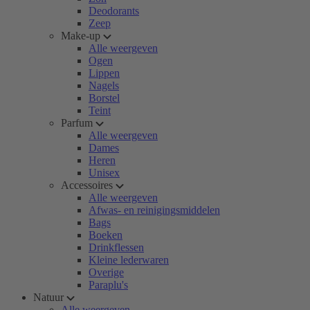
Deodorants
Zeep
Make-up
Alle weergeven
Ogen
Lippen
Nagels
Borstel
Teint
Parfum
Alle weergeven
Dames
Heren
Unisex
Accessoires
Alle weergeven
Afwas- en reinigingsmiddelen
Bags
Boeken
Drinkflessen
Kleine lederwaren
Overige
Paraplu's
Natuur
Alle weergeven