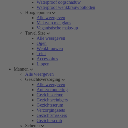
Waterproof oogschaduw
Waterproof wenkbrauwpotloden
Hoogtepunten
Alle weergeven
Make-up met glans
Veganistische make-up
Travel Size
Alle weergeven
Ogen
Wenkbrauwen
Teint
Accessoires
Lippen
Mannen
Alle weergeven
Gezichtsverzorging
Alle weergeven
Anti-veroudering
Gezichtscrème
Gezichtsreinigers
Gezichtsserum
Verzorgingssets
Gezichtsmaskers
Gezichtsscrub
Scheren