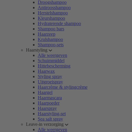
Droogshampoo
Antiroosshampoo
Herstelshampoo
Kleurshampoo
Hydraterende shampoo
Shampoo bars
Haarzeep
Krulshampoo
Shampoo-sets
Haarstyling
Alle weergeven
Schuimmiddel
Hittebescherming
Haarwax
Styling spray
Uitgroeispray
Haarcrème & stylingcrème
Haargel
Haarmascara
Haarpoeder
Haarspray
Haarstyling-set
Sea salt spray
Leave-in verzorging
Alle weergeven