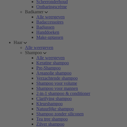
Scheeronderhoud
Ontharingscrème
Badkamer
Alle weergeven
Badaccessoires
Badjassen
Handdoeken
Make-uptassen
Haar
Alle weergeven
Shampoo
Alle weergeven
Keratine shampoo
Pre-Shampoo
Arganolie shampoo
Verzachtende shampoo
Shampoo voor volume
Shampoo voor mannen
2-in-1 shampoo & conditioner
Clarifying shampoo
Kleurshampoo
Natuurlijke shampoo
Shampoo zonder siliconen
Tea tree shampoo
Zilver shampoo