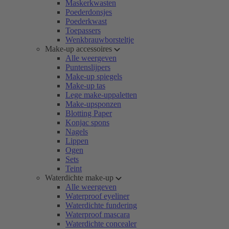
Maskerkwasten
Poederdonsjes
Poederkwast
Toepassers
Wenkbrauwborsteltje
Make-up accessoires
Alle weergeven
Puntenslijpers
Make-up spiegels
Make-up tas
Lege make-uppaletten
Make-upsponzen
Blotting Paper
Konjac spons
Nagels
Lippen
Ogen
Sets
Teint
Waterdichte make-up
Alle weergeven
Waterproof eyeliner
Waterdichte fundering
Waterproof mascara
Waterdichte concealer