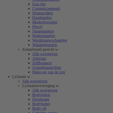
Gua sha
Cosmeticaspiegel
Dermarollers
Haarbanden
Maskerkwasten
Pincet
Slaapmaskers
Wattenstaafjes
Wenkbrauwschaartjes
Wimperborstels
Zonnebrand gezicht
Alle weergeven
Aftersun
Zelfbruiners
Zonnebrandcrème
Make-up van de zon
Lichaam
Alle weergeven
Lichaamsverzorging
Alle weergeven
Bodylotion
Deodorant
Bodybutter
Body oil
Cellulitis creme