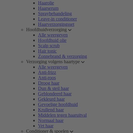
Haarolie
Haarserum
Spraybehandeling
Leave-in conditioner
Haarverzorgingsset
Hoofdhuidverzorging
Alle weergeven
Hoofdhuid olie
Scalp scrub
Hair tonic
Zonnebrand & verzorging
Verzorging volgens haartype
Alle weergeven
Anti-frizz
Anti-roos
Droog haar
Dun & steil haar
Geblondeerd haar
Gekleurd haar
Gevoelige hoofdhuid
Krullend haar
Middelen tegen haaruitval
Normaal haar
Vet haar
Conditioner & spoelen