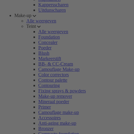
Kappersscharen
Uitdunscharen
Make-up
Alle weergeven
Teint
Alle weergeven
Foundation
Concealer
Poeder
Blush
Markeerstift
BB- & CC-Cream
Camouflage Make-up
Color correctors
Contour palette
Contouring
Fixing sprays & powders
Make-up remover
Mineraal poeder
Primer
Camouflage make-up
Accessoires
Anti-aging make-up
Bronzer
Compacte foundation