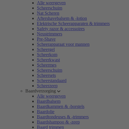
Alle weergeven
Scheerschuim
Nat Scheren
Aftershavebalsem & -lotion
Elektrische Scheerapparaten & trimmers
Safety razor & accessoires
Neustrimmers
Pre-Shave
Scheerapparaat voor mannen
Scheergel
Scheerkom
Scheerkwast
Scheermes
Scheerschuim
Scheersets
Scheerstandaard
Scheerzeep
Baardverzorging
Alle weergeven
Baardbalsem
Baardkammen & -borstels
Baardolie
Baardtondeuses & -trimmers
Baardshampoo & -zeep
Baard trimmen