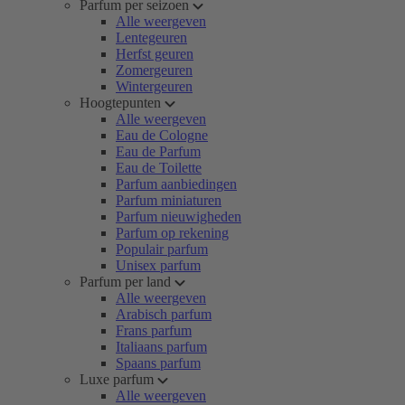
Parfum per seizoen
Alle weergeven
Lentegeuren
Herfst geuren
Zomergeuren
Wintergeuren
Hoogtepunten
Alle weergeven
Eau de Cologne
Eau de Parfum
Eau de Toilette
Parfum aanbiedingen
Parfum miniaturen
Parfum nieuwigheden
Parfum op rekening
Populair parfum
Unisex parfum
Parfum per land
Alle weergeven
Arabisch parfum
Frans parfum
Italiaans parfum
Spaans parfum
Luxe parfum
Alle weergeven