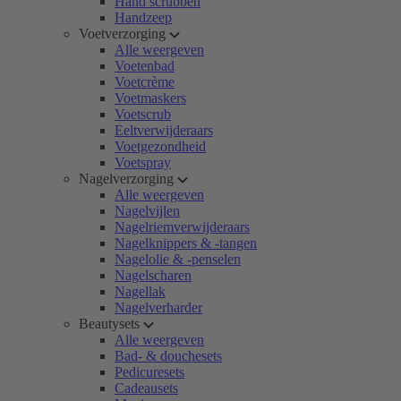
Hand scrubben
Handzeep
Voetverzorging
Alle weergeven
Voetenbad
Voetcrème
Voetmaskers
Voetscrub
Eeltverwijderaars
Voetgezondheid
Voetspray
Nagelverzorging
Alle weergeven
Nagelvijlen
Nagelriemverwijderaars
Nagelknippers & -tangen
Nagelolie & -penselen
Nagelscharen
Nagellak
Nagelverharder
Beautysets
Alle weergeven
Bad- & douchesets
Pedicuresets
Cadeausets