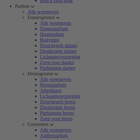
Beach Hair-look
Parfum
Alle weergeven
Damesgeuren
Alle weergeven
Damesparfum
Haarparfum
Bodymist
Douchegels dames
Deodorants dames
Lichaamsverzorging
Zeep voor dames
Parfumsets dames
Herengeuren
Alle weergeven
Herenparfum
Aftershave
Lichaamsverzorging
Douchegels heren
Deodorants heren
Parfumsets heren
Zeep voor heren
Geurnoten
Alle weergeven
Amberparfum