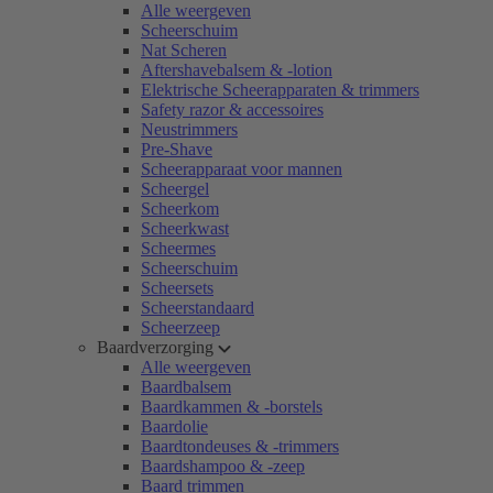
Alle weergeven
Scheerschuim
Nat Scheren
Aftershavebalsem & -lotion
Elektrische Scheerapparaten & trimmers
Safety razor & accessoires
Neustrimmers
Pre-Shave
Scheerapparaat voor mannen
Scheergel
Scheerkom
Scheerkwast
Scheermes
Scheerschuim
Scheersets
Scheerstandaard
Scheerzeep
Baardverzorging
Alle weergeven
Baardbalsem
Baardkammen & -borstels
Baardolie
Baardtondeuses & -trimmers
Baardshampoo & -zeep
Baard trimmen