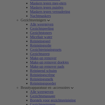
Maskers tegen mee-eters
Maskers tegen puistjes
Maskers tegen veroudering
Nachtmaskers
Gezichtsreinigers
Alle weergeven
Gezichtspeeling
Gezichtstoners
Micellair water
Reinigingsgel
Reinigingsolie
Gezichtreinigingssets
Gezichtszeep
Make-up remover
Make-up remover doekjes
Make-up remover pads
Reinigend schuim
Reinigingscrème
Reinigingsmelk
Reinigingspoeder
Beautyapparatuur en -accessoires
Alle weergeven
Gezichtsmassage
Borstels voor gezichtsreiniging
Gezichtsreinigers