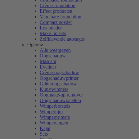
Crème-foundation
Effect producten
Vloeibare foundation
Compact poeder
Los poeder
Make-up sets
Zelfklevende tatoeages
Ogen
Alle weergeven
Oogschaduw
Mascara
Eyeliner
Crème-oogschaduw
Oogschaduwprimer
Glitteroogschaduw
Kunstwimpers
Oogmake-up remover
Oogschaduwpaletten
Wimperborstels
Wimperlijm
Wimperprimers
Wimpertangen
Kajal
Sets