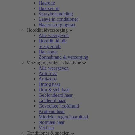
Haarolie
Haarserum
Spraybehandeling
Leave-in conditioner
Haarverzorgingsset
Hoofdhuidverzorging
Alle weergeven
Hoofdhuid olie
Scalp scrub
Hair tonic
Zonnebrand & verzorging
Verzorging volgens haartype
Alle weergeven
Anti-frizz
Anti-roos
Droog haar
Dun & steil haar
Geblondeerd haar
Gekleurd haar
Gevoelige hoofdhuid
Krullend haar
Middelen tegen haaruitval
Normaal haar
Vet haar
Conditioner & spoelen