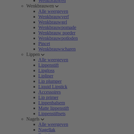
Wenkbrauwen
Wenkbrauwen
Alle weergeven
Wenkbrauwverf
Wenkbrauwgel
Wenkbrauwpomade
Wenkbrauw poeder
Wenkbrauwpotloden
Pincet
Wenkbrauwscharen
Lippen
Alle weergeven
Lippenstift
Lipgloss
Lipliner
Lip plumper
Liquid Lipstick
Accessoires
Lip primer
Lippenbalsem
Matte lippenstift
Lippenstiftsets
Nagels
Alle weergeven
Nagellak