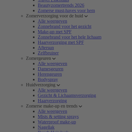
Beautyzomertrends 2026
Zomerse must-haves voor hem
Zomerverzorging voor de huid
Alle weergeven
Zonnebrand voor het gezicht
Make-up met SPF
Zonnebrand voor het hele lichaam
Haarverzorging met SPF
Aftersun
Zelfbruiner
Zomergeuren
Alle weergeven
Damesgeuren
Herengeuren
Bodyspray
Huidverzorging
Alle weergeven
Gezicht & Lichaamsverzorging
Haarverzorging
Zomerse make-up en trends
Alle weergeven
Mists & setting sprays
Waterproof make-up
Nagellak