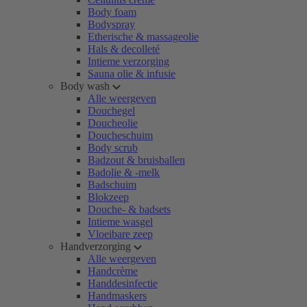
Body foam
Bodyspray
Etherische & massageolie
Hals & decolleté
Intieme verzorging
Sauna olie & infusie
Body wash
Alle weergeven
Douchegel
Doucheolie
Doucheschuim
Body scrub
Badzout & bruisballen
Badolie & -melk
Badschuim
Blokzeep
Douche- & badsets
Intieme wasgel
Vloeibare zeep
Handverzorging
Alle weergeven
Handcrème
Handdesinfectie
Handmaskers