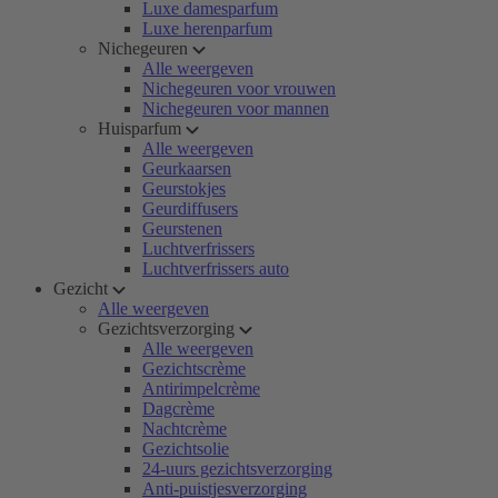
Luxe damesparfum
Luxe herenparfum
Nichegeuren
Alle weergeven
Nichegeuren voor vrouwen
Nichegeuren voor mannen
Huisparfum
Alle weergeven
Geurkaarsen
Geurstokjes
Geurdiffusers
Geurstenen
Luchtverfrissers
Luchtverfrissers auto
Gezicht
Alle weergeven
Gezichtsverzorging
Alle weergeven
Gezichtscrème
Antirimpelcrème
Dagcrème
Nachtcrème
Gezichtsolie
24-uurs gezichtsverzorging
Anti-puistjesverzorging