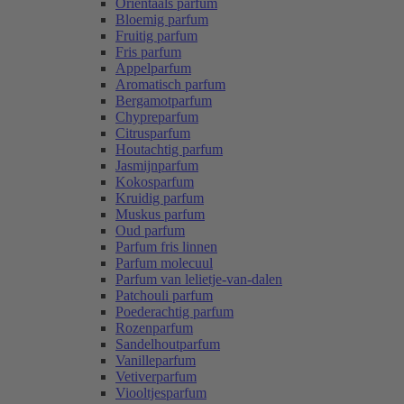
Oriëntaals parfum
Bloemig parfum
Fruitig parfum
Fris parfum
Appelparfum
Aromatisch parfum
Bergamotparfum
Chypreparfum
Citrusparfum
Houtachtig parfum
Jasmijnparfum
Kokosparfum
Kruidig parfum
Muskus parfum
Oud parfum
Parfum fris linnen
Parfum molecuul
Parfum van lelietje-van-dalen
Patchouli parfum
Poederachtig parfum
Rozenparfum
Sandelhoutparfum
Vanilleparfum
Vetiverparfum
Viooltjesparfum