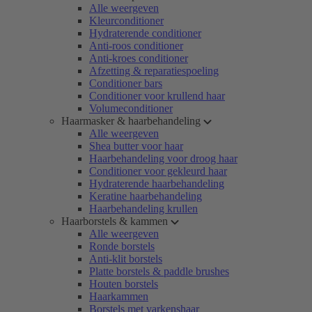
Alle weergeven
Kleurconditioner
Hydraterende conditioner
Anti-roos conditioner
Anti-kroes conditioner
Afzetting & reparatiespoeling
Conditioner bars
Conditioner voor krullend haar
Volumeconditioner
Haarmasker & haarbehandeling
Alle weergeven
Shea butter voor haar
Haarbehandeling voor droog haar
Conditioner voor gekleurd haar
Hydraterende haarbehandeling
Keratine haarbehandeling
Haarbehandeling krullen
Haarborstels & kammen
Alle weergeven
Ronde borstels
Anti-klit borstels
Platte borstels & paddle brushes
Houten borstels
Haarkammen
Borstels met varkenshaar