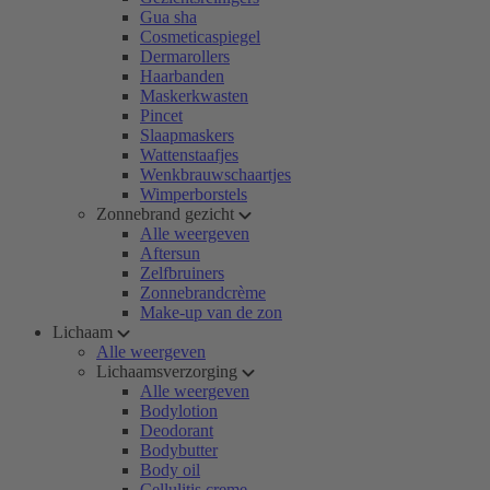
Gua sha
Cosmeticaspiegel
Dermarollers
Haarbanden
Maskerkwasten
Pincet
Slaapmaskers
Wattenstaafjes
Wenkbrauwschaartjes
Wimperborstels
Zonnebrand gezicht
Alle weergeven
Aftersun
Zelfbruiners
Zonnebrandcrème
Make-up van de zon
Lichaam
Alle weergeven
Lichaamsverzorging
Alle weergeven
Bodylotion
Deodorant
Bodybutter
Body oil
Cellulitis creme