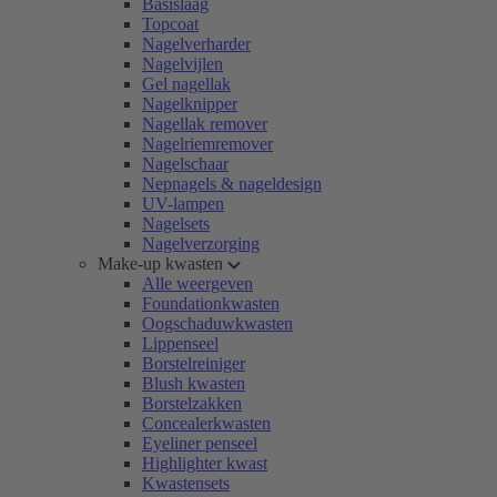
Basislaag
Topcoat
Nagelverharder
Nagelvijlen
Gel nagellak
Nagelknipper
Nagellak remover
Nagelriemremover
Nagelschaar
Nepnagels & nageldesign
UV-lampen
Nagelsets
Nagelverzorging
Make-up kwasten
Alle weergeven
Foundationkwasten
Oogschaduwkwasten
Lippenseel
Borstelreiniger
Blush kwasten
Borstelzakken
Concealerkwasten
Eyeliner penseel
Highlighter kwast
Kwastensets