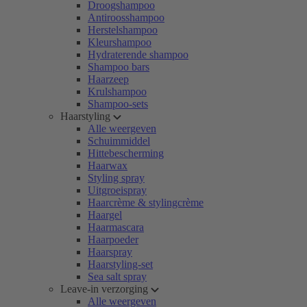
Droogshampoo
Antiroosshampoo
Herstelshampoo
Kleurshampoo
Hydraterende shampoo
Shampoo bars
Haarzeep
Krulshampoo
Shampoo-sets
Haarstyling
Alle weergeven
Schuimmiddel
Hittebescherming
Haarwax
Styling spray
Uitgroeispray
Haarcrème & stylingcrème
Haargel
Haarmascara
Haarpoeder
Haarspray
Haarstyling-set
Sea salt spray
Leave-in verzorging
Alle weergeven