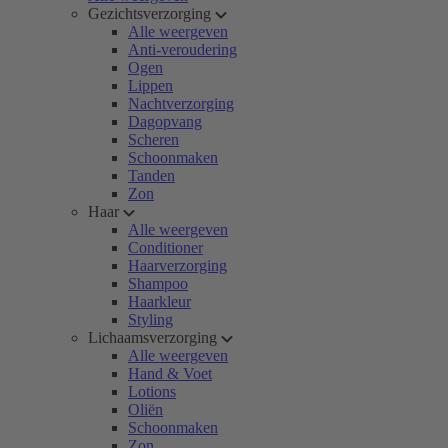
Gezichtsverzorging
Alle weergeven
Anti-veroudering
Ogen
Lippen
Nachtverzorging
Dagopvang
Scheren
Schoonmaken
Tanden
Zon
Haar
Alle weergeven
Conditioner
Haarverzorging
Shampoo
Haarkleur
Styling
Lichaamsverzorging
Alle weergeven
Hand & Voet
Lotions
Oliën
Schoonmaken
Zon