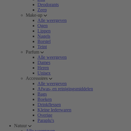
Deodorants
Zeep
Make-up
Alle weergeven
Ogen
Lippen
Nagels
Borstel
Teint
Parfum
Alle weergeven
Dames
Heren
Unisex
Accessoires
Alle weergeven
Afwas- en reinigingsmiddelen
Bags
Boeken
Drinkflessen
Kleine lederwaren
Overige
Paraplu's
Natuur
Alle weergeven