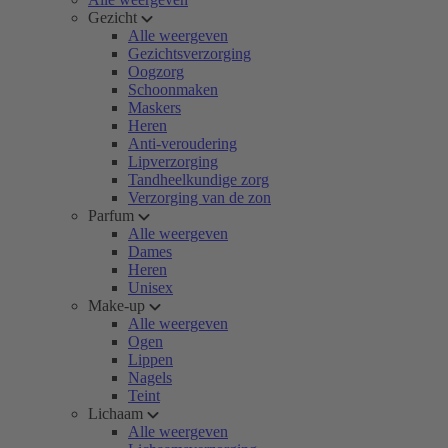
Gezicht
Alle weergeven
Gezichtsverzorging
Oogzorg
Schoonmaken
Maskers
Heren
Anti-veroudering
Lipverzorging
Tandheelkundige zorg
Verzorging van de zon
Parfum
Alle weergeven
Dames
Heren
Unisex
Make-up
Alle weergeven
Ogen
Lippen
Nagels
Teint
Lichaam
Alle weergeven