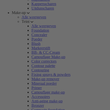
Kappersscharen
Uitdunscharen
Make-up
Alle weergeven
Teint
Alle weergeven
Foundation
Concealer
Poeder
Blush
Markeerstift
BB- & CC-Cream
Camouflage Make-up
Color correctors
Contour palette
Contouring
Fixing sprays & powders
Make-up remover
Mineraal poeder
Primer
Camouflage make-up
Accessoires
Anti-aging make-up
Bronzer
Compacte foundation