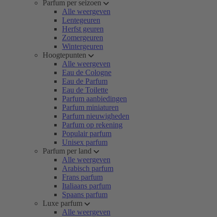
Parfum per seizoen
Alle weergeven
Lentegeuren
Herfst geuren
Zomergeuren
Wintergeuren
Hoogtepunten
Alle weergeven
Eau de Cologne
Eau de Parfum
Eau de Toilette
Parfum aanbiedingen
Parfum miniaturen
Parfum nieuwigheden
Parfum op rekening
Populair parfum
Unisex parfum
Parfum per land
Alle weergeven
Arabisch parfum
Frans parfum
Italiaans parfum
Spaans parfum
Luxe parfum
Alle weergeven