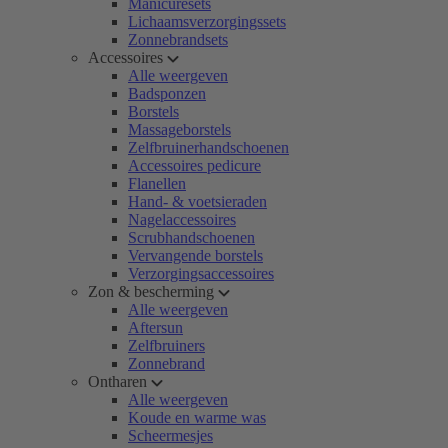
Manicuresets
Lichaamsverzorgingssets
Zonnebrandsets
Accessoires
Alle weergeven
Badsponzen
Borstels
Massageborstels
Zelfbruinerhandschoenen
Accessoires pedicure
Flanellen
Hand- & voetsieraden
Nagelaccessoires
Scrubhandschoenen
Vervangende borstels
Verzorgingsaccessoires
Zon & bescherming
Alle weergeven
Aftersun
Zelfbruiners
Zonnebrand
Ontharen
Alle weergeven
Koude en warme was
Scheermesjes