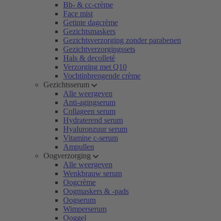
Bb- & cc-crème
Face mist
Getinte dagcrème
Gezichtsmaskers
Gezichtsverzorging zonder parabenen
Gezichtverzorgingssets
Hals & decolleté
Verzorging met Q10
Vochtinbrengende crème
Gezichtsserum
Alle weergeven
Anti-agingserum
Collageen serum
Hydraterend serum
Hyaluronzuur serum
Vitamine c-serum
Ampullen
Oogverzorging
Alle weergeven
Wenkbrauw serum
Oogcrème
Oogmaskers & -pads
Oogserum
Wimperserum
Ooggel