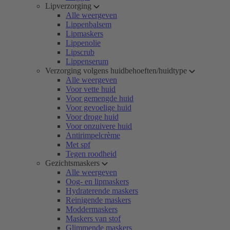
Lipverzorging
Alle weergeven
Lippenbalsem
Lipmaskers
Lippenolie
Lipscrub
Lippenserum
Verzorging volgens huidbehoeften/huidtype
Alle weergeven
Voor vette huid
Voor gemengde huid
Voor gevoelige huid
Voor droge huid
Voor onzuivere huid
Antirimpelcrème
Met spf
Tegen roodheid
Gezichtsmaskers
Alle weergeven
Oog- en lipmaskers
Hydraterende maskers
Reinigende maskers
Moddermaskers
Maskers van stof
Glimmende maskers