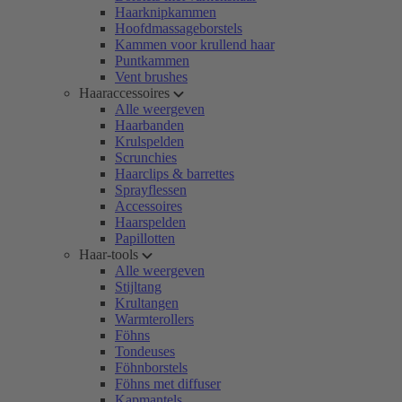
Haarknipkammen
Hoofdmassageborstels
Kammen voor krullend haar
Puntkammen
Vent brushes
Haaraccessoires
Alle weergeven
Haarbanden
Krulspelden
Scrunchies
Haarclips & barrettes
Sprayflessen
Accessoires
Haarspelden
Papillotten
Haar-tools
Alle weergeven
Stijltang
Krultangen
Warmterollers
Föhns
Tondeuses
Föhnborstels
Föhns met diffuser
Kapmantels