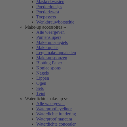
Maskerkwasten
Poederdonsjes
Poederkwast
Toepassers
Wenkbrauwborsteltje
Make-up accessoires
Alle weergeven
Puntenslijpers
Make-up spiegels
Make-up tas
Lege make-uppaletten
Make-upsponzen
Blotting Paper
Konjac spons
Nagels
Lippen
Ogen
Sets
Teint
Waterdichte make-up
Alle weergeven
Waterproof eyeliner
Waterdichte fundering
Waterproof mascara
Waterdichte concealer