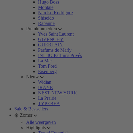
Hugo Boss
Montale
Narciso Rodriguez
Shiseido
Rabanne
Premiummerken
Yves Saint Laurent
GIVENCHY
GUERLAIN
Parfums de Marly
INITIO Parfums Privés
La Mer
Tom Ford
Eisenberg
Nieuw
Widian
IRÄYE
NEST NEW YORK
La Prairie
TYPEBEA
Sale & Bestsellers
☀️ Zomer
Alle weergeven
Highlights
Travel Essentials