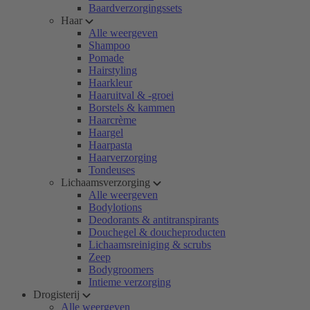
Baardverzorgingssets
Haar
Alle weergeven
Shampoo
Pomade
Hairstyling
Haarkleur
Haaruitval & -groei
Borstels & kammen
Haarcrème
Haargel
Haarpasta
Haarverzorging
Tondeuses
Lichaamsverzorging
Alle weergeven
Bodylotions
Deodorants & antitranspirants
Douchegel & doucheproducten
Lichaamsreiniging & scrubs
Zeep
Bodygroomers
Intieme verzorging
Drogisterij
Alle weergeven