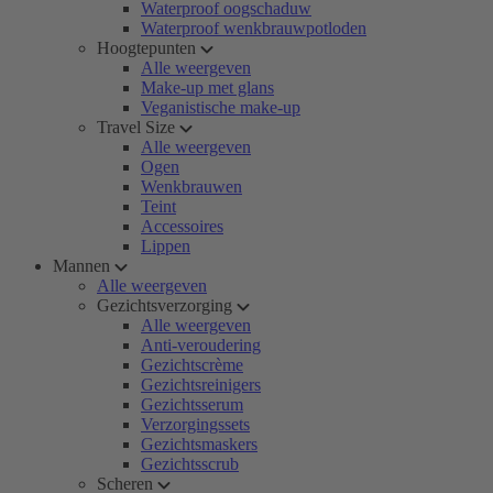
Waterproof oogschaduw
Waterproof wenkbrauwpotloden
Hoogtepunten
Alle weergeven
Make-up met glans
Veganistische make-up
Travel Size
Alle weergeven
Ogen
Wenkbrauwen
Teint
Accessoires
Lippen
Mannen
Alle weergeven
Gezichtsverzorging
Alle weergeven
Anti-veroudering
Gezichtscrème
Gezichtsreinigers
Gezichtsserum
Verzorgingssets
Gezichtsmaskers
Gezichtsscrub
Scheren