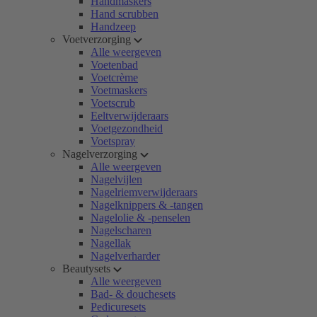
Handmaskers
Hand scrubben
Handzeep
Voetverzorging
Alle weergeven
Voetenbad
Voetcrème
Voetmaskers
Voetscrub
Eeltverwijderaars
Voetgezondheid
Voetspray
Nagelverzorging
Alle weergeven
Nagelvijlen
Nagelriemverwijderaars
Nagelknippers & -tangen
Nagelolie & -penselen
Nagelscharen
Nagellak
Nagelverharder
Beautysets
Alle weergeven
Bad- & douchesets
Pedicuresets