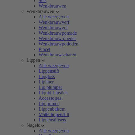
Sets
Wenkbrauwen
Wenkbrauwen
Alle weergeven
Wenkbrauwverf
Wenkbrauwgel
Wenkbrauwpomade
Wenkbrauw poeder
Wenkbrauwpotloden
Pincet
Wenkbrauwscharen
Lippen
Alle weergeven
Lippenstift
Lipgloss
Lipliner
Lip plumper
Liquid Lipstick
Accessoires
Lip primer
Lippenbalsem
Matte lippenstift
Lippenstiftsets
Nagels
Alle weergeven