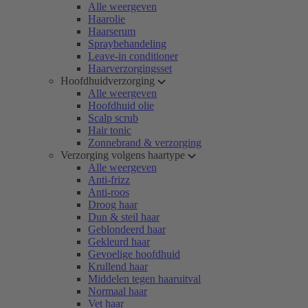
Alle weergeven
Haarolie
Haarserum
Spraybehandeling
Leave-in conditioner
Haarverzorgingsset
Hoofdhuidverzorging
Alle weergeven
Hoofdhuid olie
Scalp scrub
Hair tonic
Zonnebrand & verzorging
Verzorging volgens haartype
Alle weergeven
Anti-frizz
Anti-roos
Droog haar
Dun & steil haar
Geblondeerd haar
Gekleurd haar
Gevoelige hoofdhuid
Krullend haar
Middelen tegen haaruitval
Normaal haar
Vet haar