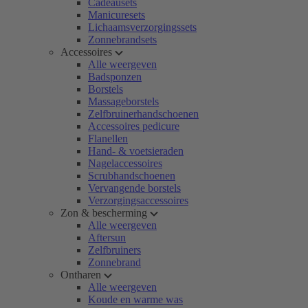
Cadeausets
Manicuresets
Lichaamsverzorgingssets
Zonnebrandsets
Accessoires
Alle weergeven
Badsponzen
Borstels
Massageborstels
Zelfbruinerhandschoenen
Accessoires pedicure
Flanellen
Hand- & voetsieraden
Nagelaccessoires
Scrubhandschoenen
Vervangende borstels
Verzorgingsaccessoires
Zon & bescherming
Alle weergeven
Aftersun
Zelfbruiners
Zonnebrand
Ontharen
Alle weergeven
Koude en warme was