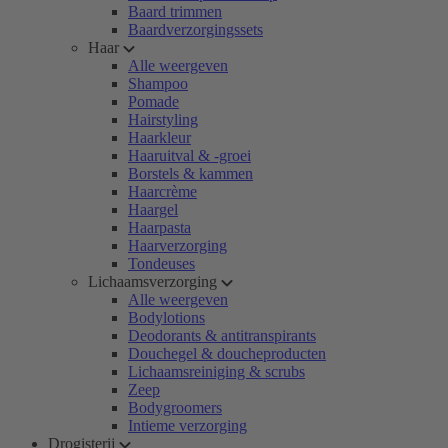
Baard trimmen
Baardverzorgingssets
Haar
Alle weergeven
Shampoo
Pomade
Hairstyling
Haarkleur
Haaruitval & -groei
Borstels & kammen
Haarcrème
Haargel
Haarpasta
Haarverzorging
Tondeuses
Lichaamsverzorging
Alle weergeven
Bodylotions
Deodorants & antitranspirants
Douchegel & doucheproducten
Lichaamsreiniging & scrubs
Zeep
Bodygroomers
Intieme verzorging
Drogisterij