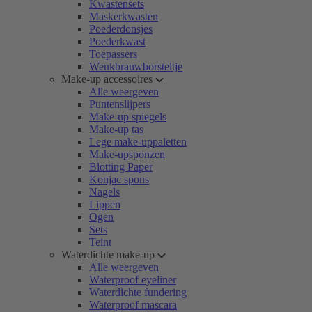
Kwastensets
Maskerkwasten
Poederdonsjes
Poederkwast
Toepassers
Wenkbrauwborsteltje
Make-up accessoires
Alle weergeven
Puntenslijpers
Make-up spiegels
Make-up tas
Lege make-uppaletten
Make-upsponzen
Blotting Paper
Konjac spons
Nagels
Lippen
Ogen
Sets
Teint
Waterdichte make-up
Alle weergeven
Waterproof eyeliner
Waterdichte fundering
Waterproof mascara