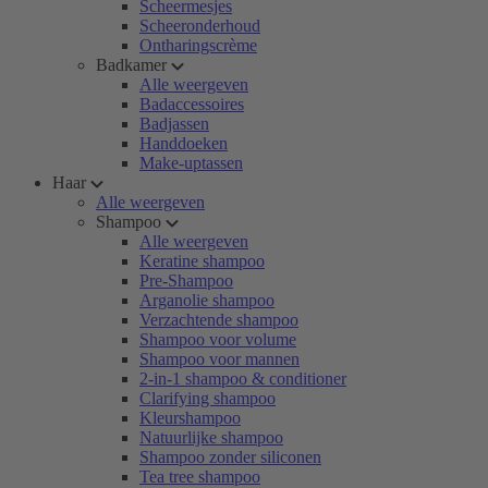
Scheermesjes
Scheeronderhoud
Ontharingscrème
Badkamer
Alle weergeven
Badaccessoires
Badjassen
Handdoeken
Make-uptassen
Haar
Alle weergeven
Shampoo
Alle weergeven
Keratine shampoo
Pre-Shampoo
Arganolie shampoo
Verzachtende shampoo
Shampoo voor volume
Shampoo voor mannen
2-in-1 shampoo & conditioner
Clarifying shampoo
Kleurshampoo
Natuurlijke shampoo
Shampoo zonder siliconen
Tea tree shampoo