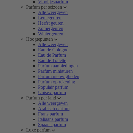
Viooltjesparfum
Parfum per seizoen
Alle weergeven
Lentegeuren
Herfst geuren
Zomergeuren
Wintergeuren
Hoogtepunten
Alle weergeven
Eau de Cologne
Eau de Parfum
Eau de Toilette
Parfum aanbiedingen
Parfum miniaturen
Parfum nieuwigheden
Parfum op rekening
Populair parfum
Unisex parfum
Parfum per land
Alle weergeven
Arabisch parfum
Frans parfum
Italiaans parfum
Spaans parfum
Luxe parfum