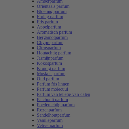
Amberparfum
Oriëntaals parfum
Bloemig parfum
Fruitig parfum
Fris parfum
Appelparfum
Aromatisch parfum
Bergamotparfum
Chypreparfum
Citrusparfum
Houtachtig parfum
Jasmijnparfum
Kokosparfum
Kruidig parfum
Muskus parfum
Oud parfum
Parfum fris linnen
Parfum molecuul
Parfum van lelietje-van-dalen
Patchouli parfum
Poederachtig parfum
Rozenparfum
Sandelhoutparfum
Vanilleparfum
Vetiverparfum