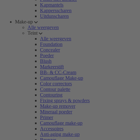
Kapmantels
Kappersscharen
Uitdunscharen
Make-up
Alle weergeven
Teint
Alle weergeven
Foundation
Concealer
Poeder
Blush
Markeerstift
BB- & CC-Cream
Camouflage Make-up
Color correctors
Contour palette
Contouring
Fixing sprays & powders
Make-up remover
Mineraal poeder
Primer
Camouflage make-up
Accessoires
Anti-aging make-up
Bronzer