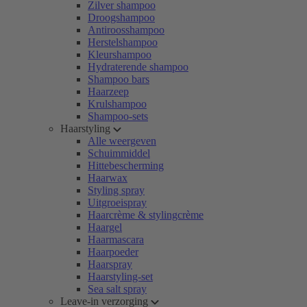
Zilver shampoo
Droogshampoo
Antiroosshampoo
Herstelshampoo
Kleurshampoo
Hydraterende shampoo
Shampoo bars
Haarzeep
Krulshampoo
Shampoo-sets
Haarstyling
Alle weergeven
Schuimmiddel
Hittebescherming
Haarwax
Styling spray
Uitgroeispray
Haarcrème & stylingcrème
Haargel
Haarmascara
Haarpoeder
Haarspray
Haarstyling-set
Sea salt spray
Leave-in verzorging