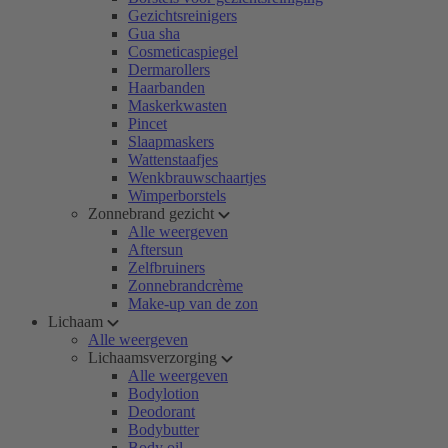
Gezichtsreinigers
Gua sha
Cosmeticaspiegel
Dermarollers
Haarbanden
Maskerkwasten
Pincet
Slaapmaskers
Wattenstaafjes
Wenkbrauwschaartjes
Wimperborstels
Zonnebrand gezicht
Alle weergeven
Aftersun
Zelfbruiners
Zonnebrandcrème
Make-up van de zon
Lichaam
Alle weergeven
Lichaamsverzorging
Alle weergeven
Bodylotion
Deodorant
Bodybutter
Body oil