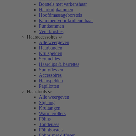
Borstels met varkenshaar
Haarknipkammen
Hoofdmassageborstels
Kammen voor krullend haar
Puntkammen
Vent brushes
Haaraccessoires
Alle weergeven
Haarbanden
Krulspelden
Scrunchies
Haarclips & barrettes
Sprayflessen
Accessoires
Haarspelden
Papillotten
Haar-tools
Alle weergeven
Stijltang
Krultangen
Warmterollers
Föhns
Tondeuses
Föhnborstels
Föhns met diffuser