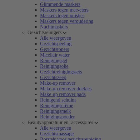
Glimmende maskers
Maskers tegen mee-eters
Maskers tegen puistjes
Maskers tegen veroudering
Nachtmaskers
Gezichtsreinigers
Alle weergeven
Gezichtspeeling
Gezichtstoners
Micellair water
Reinigingsgel
Reinigingsolie
Gezichtreinigingssets
Gezichtszeep
Make-up remover
Make-up remover doekjes
Make-up remover pads
Reinigend schuim
Reinigingscrème
Reinigingsmelk
Reinigingspoeder
Beautyapparatuur en -accessoires
Alle weergeven
Gezichtsmassage
Borstels voor gezichtsreiniging