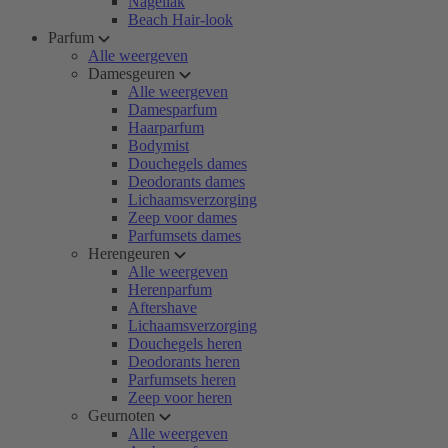
Nagellak
Beach Hair-look
Parfum
Alle weergeven
Damesgeuren
Alle weergeven
Damesparfum
Haarparfum
Bodymist
Douchegels dames
Deodorants dames
Lichaamsverzorging
Zeep voor dames
Parfumsets dames
Herengeuren
Alle weergeven
Herenparfum
Aftershave
Lichaamsverzorging
Douchegels heren
Deodorants heren
Parfumsets heren
Zeep voor heren
Geurnoten
Alle weergeven