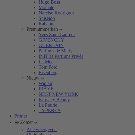
Hugo Boss
Montale
Narciso Rodriguez
Shiseido
Rabanne
Premiummerken
Yves Saint Laurent
GIVENCHY
GUERLAIN
Parfums de Marly
INITIO Parfums Privés
La Mer
Tom Ford
Eisenberg
Nieuw
Widian
IRÄYE
NEST NEW YORK
Farmacy Beauty
La Prairie
TYPEBEA
Promo
☀️ Zomer
Alle weergeven
Highlights