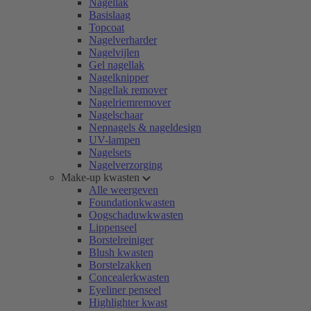
Nagellak
Basislaag
Topcoat
Nagelverharder
Nagelvijlen
Gel nagellak
Nagelknipper
Nagellak remover
Nagelriemremover
Nagelschaar
Nepnagels & nageldesign
UV-lampen
Nagelsets
Nagelverzorging
Make-up kwasten
Alle weergeven
Foundationkwasten
Oogschaduwkwasten
Lippenseel
Borstelreiniger
Blush kwasten
Borstelzakken
Concealerkwasten
Eyeliner penseel
Highlighter kwast