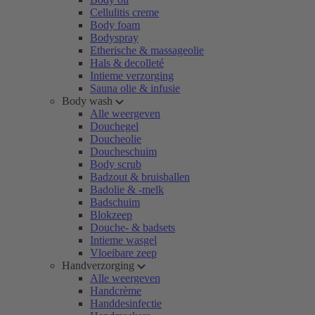
Cellulitis creme
Body foam
Bodyspray
Etherische & massageolie
Hals & decolleté
Intieme verzorging
Sauna olie & infusie
Body wash
Alle weergeven
Douchegel
Doucheolie
Doucheschuim
Body scrub
Badzout & bruisballen
Badolie & -melk
Badschuim
Blokzeep
Douche- & badsets
Intieme wasgel
Vloeibare zeep
Handverzorging
Alle weergeven
Handcrème
Handdesinfectie