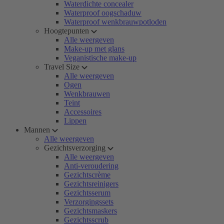
Waterdichte concealer
Waterproof oogschaduw
Waterproof wenkbrauwpotloden
Hoogtepunten
Alle weergeven
Make-up met glans
Veganistische make-up
Travel Size
Alle weergeven
Ogen
Wenkbrauwen
Teint
Accessoires
Lippen
Mannen
Alle weergeven
Gezichtsverzorging
Alle weergeven
Anti-veroudering
Gezichtscrème
Gezichtsreinigers
Gezichtsserum
Verzorgingssets
Gezichtsmaskers
Gezichtsscrub