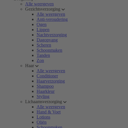
Alle weergeven
Gezichtsverzorging
Alle weergeven
Anti-veroudering
Ogen
Lippen
Nachtverzorging
Dagopvang
Scheren
Schoonmaken
Tanden
Zon
Haar
Alle weergeven
Conditioner
Haarverzorging
Shampoo
Haarkleur
Styling
Lichaamsverzorging
Alle weergeven
Hand & Voet
Lotions
Oliën
Schoonmaken