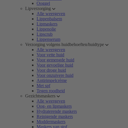
Ooggel
Lipverzorging
Alle weergeven
Lippenbalsem
Lipmaskers
Lippenolie
Lipscrub
Lippenserum
Verzorging volgens huidbehoeften/huidtype
Alle weergeven
Voor vette huid
Voor gemengde huid
Voor gevoelige huid
Voor droge huid
Voor onzuivere huid
Antirimpelcrème
Met spf
Tegen roodheid
Gezichtsmaskers
Alle weergeven
Oog- en lipmaskers
Hydraterende maskers
Reinigende maskers
Moddermaskers
Maskers van stof