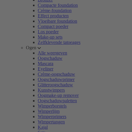
Compacte foundation
Crème-foundation
Effect producten
Vloeibare foundation
Compact poeder
Los poeder
Make-up sets
Zelfklevende tatoeages
Ogen
Alle weergeven
Oogschaduw
Mascara
Eyeliner
Crème-oogschaduw
Oogschaduwprimer
Glitteroogschaduw
Kunstwimpers
Oogmake-up remover
Oogschaduwpaletten
Wimperborstels
Wimperlijm
Wimperprimers
Wimpertangen
Kajal