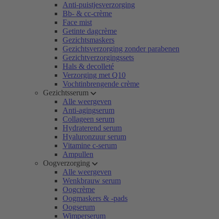
Anti-puistjesverzorging
Bb- & cc-crème
Face mist
Getinte dagcrème
Gezichtsmaskers
Gezichtsverzorging zonder parabenen
Gezichtverzorgingssets
Hals & decolleté
Verzorging met Q10
Vochtinbrengende crème
Gezichtsserum
Alle weergeven
Anti-agingserum
Collageen serum
Hydraterend serum
Hyaluronzuur serum
Vitamine c-serum
Ampullen
Oogverzorging
Alle weergeven
Wenkbrauw serum
Oogcrème
Oogmaskers & -pads
Oogserum
Wimperserum