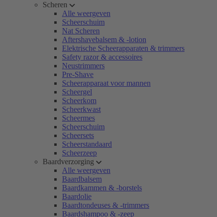
Scheren
Alle weergeven
Scheerschuim
Nat Scheren
Aftershavebalsem & -lotion
Elektrische Scheerapparaten & trimmers
Safety razor & accessoires
Neustrimmers
Pre-Shave
Scheerapparaat voor mannen
Scheergel
Scheerkom
Scheerkwast
Scheermes
Scheerschuim
Scheersets
Scheerstandaard
Scheerzeep
Baardverzorging
Alle weergeven
Baardbalsem
Baardkammen & -borstels
Baardolie
Baardtondeuses & -trimmers
Baardshampoo & -zeep