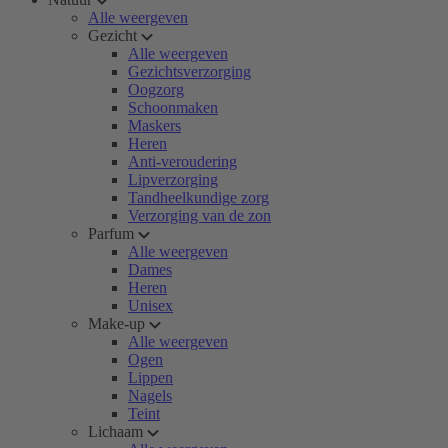
Alle weergeven
Gezicht
Alle weergeven
Gezichtsverzorging
Oogzorg
Schoonmaken
Maskers
Heren
Anti-veroudering
Lipverzorging
Tandheelkundige zorg
Verzorging van de zon
Parfum
Alle weergeven
Dames
Heren
Unisex
Make-up
Alle weergeven
Ogen
Lippen
Nagels
Teint
Lichaam