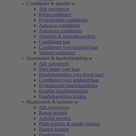
Conditioner & spoelen
Alle weergeven
Kleurconditioner
Hydraterende conditioner
Anti-roos conditioner
Anti-kroes conditioner
Afzetting & reparatiespoeling
Conditioner bars
Conditioner voor krullend haar
Volumeconditioner
Haarmasker & haarbehandeling
Alle weergeven
Shea butter voor haar
Haarbehandeling voor droog haar
Conditioner voor gekleurd haar
Hydraterende haarbehandeling
Keratine haarbehandeling
Haarbehandeling krullen
Haarborstels & kammen
Alle weergeven
Ronde borstels
Anti-klit borstels
Platte borstels & paddle brushes
Houten borstels
Haarkammen