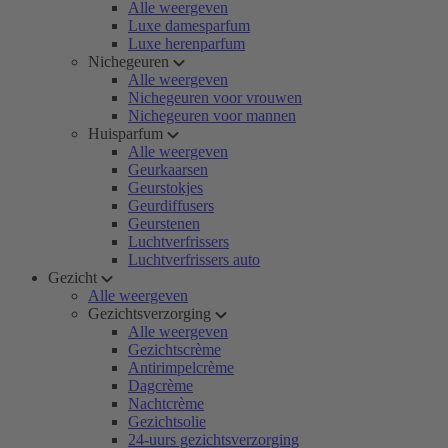
Alle weergeven
Luxe damesparfum
Luxe herenparfum
Nichegeuren
Alle weergeven
Nichegeuren voor vrouwen
Nichegeuren voor mannen
Huisparfum
Alle weergeven
Geurkaarsen
Geurstokjes
Geurdiffusers
Geurstenen
Luchtverfrissers
Luchtverfrissers auto
Gezicht
Alle weergeven
Gezichtsverzorging
Alle weergeven
Gezichtscrème
Antirimpelcrème
Dagcrème
Nachtcrème
Gezichtsolie
24-uurs gezichtsverzorging