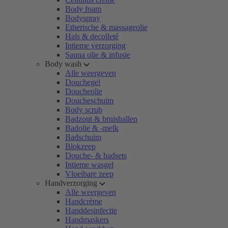
Body foam
Bodyspray
Etherische & massageolie
Hals & decolleté
Intieme verzorging
Sauna olie & infusie
Body wash
Alle weergeven
Douchegel
Doucheolie
Doucheschuim
Body scrub
Badzout & bruisballen
Badolie & -melk
Badschuim
Blokzeep
Douche- & badsets
Intieme wasgel
Vloeibare zeep
Handverzorging
Alle weergeven
Handcrème
Handdesinfectie
Handmaskers