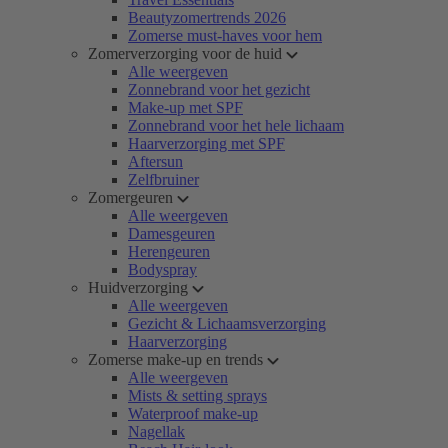
Beautyzomertrends 2026
Zomerse must-haves voor hem
Zomerverzorging voor de huid
Alle weergeven
Zonnebrand voor het gezicht
Make-up met SPF
Zonnebrand voor het hele lichaam
Haarverzorging met SPF
Aftersun
Zelfbruiner
Zomergeuren
Alle weergeven
Damesgeuren
Herengeuren
Bodyspray
Huidverzorging
Alle weergeven
Gezicht & Lichaamsverzorging
Haarverzorging
Zomerse make-up en trends
Alle weergeven
Mists & setting sprays
Waterproof make-up
Nagellak