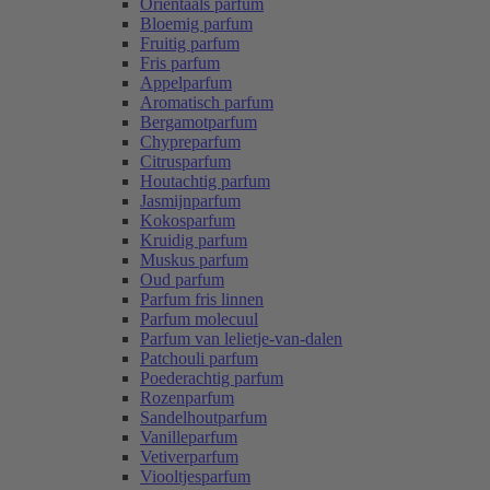
Oriëntaals parfum
Bloemig parfum
Fruitig parfum
Fris parfum
Appelparfum
Aromatisch parfum
Bergamotparfum
Chypreparfum
Citrusparfum
Houtachtig parfum
Jasmijnparfum
Kokosparfum
Kruidig parfum
Muskus parfum
Oud parfum
Parfum fris linnen
Parfum molecuul
Parfum van lelietje-van-dalen
Patchouli parfum
Poederachtig parfum
Rozenparfum
Sandelhoutparfum
Vanilleparfum
Vetiverparfum
Viooltjesparfum