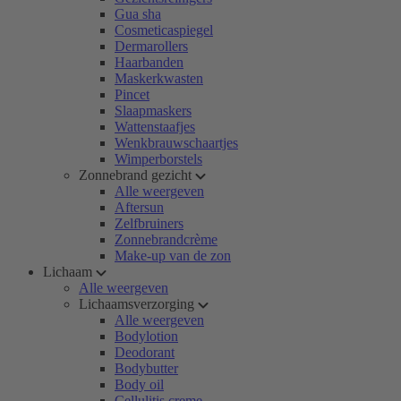
Gua sha
Cosmeticaspiegel
Dermarollers
Haarbanden
Maskerkwasten
Pincet
Slaapmaskers
Wattenstaafjes
Wenkbrauwschaartjes
Wimperborstels
Zonnebrand gezicht
Alle weergeven
Aftersun
Zelfbruiners
Zonnebrandcrème
Make-up van de zon
Lichaam
Alle weergeven
Lichaamsverzorging
Alle weergeven
Bodylotion
Deodorant
Bodybutter
Body oil
Cellulitis creme