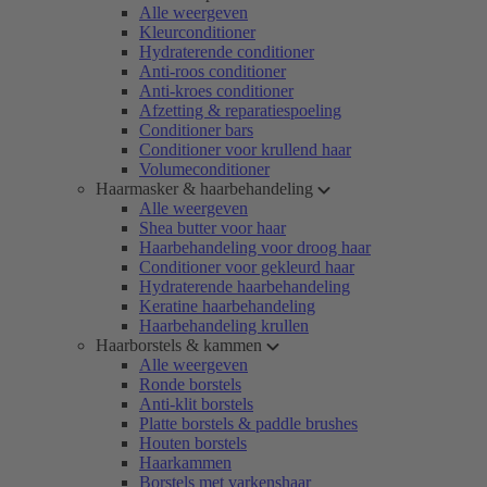
Alle weergeven
Kleurconditioner
Hydraterende conditioner
Anti-roos conditioner
Anti-kroes conditioner
Afzetting & reparatiespoeling
Conditioner bars
Conditioner voor krullend haar
Volumeconditioner
Haarmasker & haarbehandeling
Alle weergeven
Shea butter voor haar
Haarbehandeling voor droog haar
Conditioner voor gekleurd haar
Hydraterende haarbehandeling
Keratine haarbehandeling
Haarbehandeling krullen
Haarborstels & kammen
Alle weergeven
Ronde borstels
Anti-klit borstels
Platte borstels & paddle brushes
Houten borstels
Haarkammen
Borstels met varkenshaar