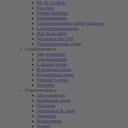
Bb- & cc-crème
Face mist
Getinte dagcrème
Gezichtsmaskers
Gezichtsverzorging zonder parabenen
Gezichtverzorgingssets
Hals & decolleté
Verzorging met Q10
Vochtinbrengende crème
Gezichtsserum
Alle weergeven
Anti-agingserum
Collageen serum
Hydraterend serum
Hyaluronzuur serum
Vitamine c-serum
Ampullen
Oogverzorging
Alle weergeven
Wenkbrauw serum
Oogcrème
Oogmaskers & -pads
Oogserum
Wimperserum
Ooggel