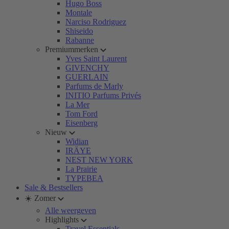
Hugo Boss
Montale
Narciso Rodriguez
Shiseido
Rabanne
Premiummerken
Yves Saint Laurent
GIVENCHY
GUERLAIN
Parfums de Marly
INITIO Parfums Privés
La Mer
Tom Ford
Eisenberg
Nieuw
Widian
IRÄYE
NEST NEW YORK
La Prairie
TYPEBEA
Sale & Bestsellers
☀️ Zomer
Alle weergeven
Highlights
Travel Essentials