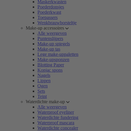
Maskerkwasten
Poederdonsjes
Poederkwast
Toepassers
Wenkbrauwborsteltje
Make-up accessoires
Alle weergeven
Puntenslijpers
Make-up spiegels
Make-up tas
Lege make-uppaletten
Make-upsponzen
Blotting Paper
Konjac spons
Nagels
Lippen
Ogen
Sets
Teint
Waterdichte make-up
Alle weergeven
Waterproof eyeliner
Waterdichte fundering
Waterproof mascara
Waterdichte concealer