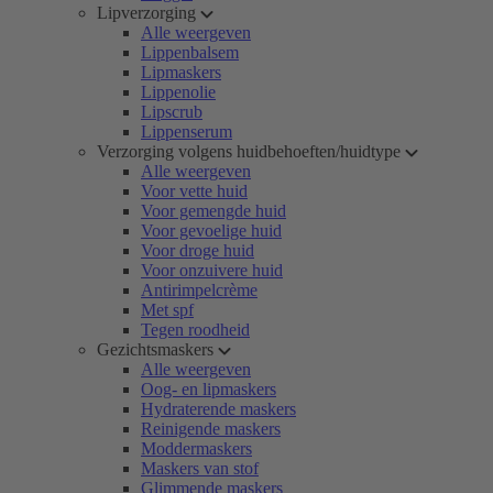
Lipverzorging
Alle weergeven
Lippenbalsem
Lipmaskers
Lippenolie
Lipscrub
Lippenserum
Verzorging volgens huidbehoeften/huidtype
Alle weergeven
Voor vette huid
Voor gemengde huid
Voor gevoelige huid
Voor droge huid
Voor onzuivere huid
Antirimpelcrème
Met spf
Tegen roodheid
Gezichtsmaskers
Alle weergeven
Oog- en lipmaskers
Hydraterende maskers
Reinigende maskers
Moddermaskers
Maskers van stof
Glimmende maskers