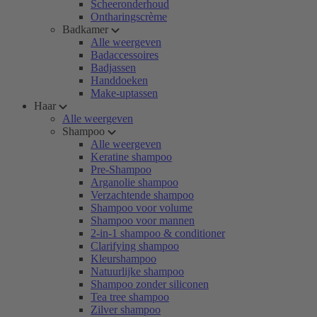
Scheeronderhoud
Ontharingscrème
Badkamer
Alle weergeven
Badaccessoires
Badjassen
Handdoeken
Make-uptassen
Haar
Alle weergeven
Shampoo
Alle weergeven
Keratine shampoo
Pre-Shampoo
Arganolie shampoo
Verzachtende shampoo
Shampoo voor volume
Shampoo voor mannen
2-in-1 shampoo & conditioner
Clarifying shampoo
Kleurshampoo
Natuurlijke shampoo
Shampoo zonder siliconen
Tea tree shampoo
Zilver shampoo