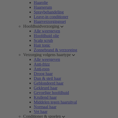
Haarolie
Haarserum
Spraybehandeling
Leave-in conditioner
Haarverzorgingsset
Hoofdhuidverzorging
Alle weergeven
Hoofdhuid olie
Scalp scrub
Hair tonic
Zonnebrand & verzorging
Verzorging volgens haartype
Alle weergeven
Anti-frizz
Anti-roos
Droog haar
Dun & steil haar
Geblondeerd haar
Gekleurd haar
Gevoelige hoofdhuid
Krullend haar
Middelen tegen haaruitval
Normaal haar
Vet haar
Conditioner & spoelen