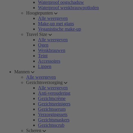
Waterproof oogschaduw
Waterproof wenkbrauwpotloden
Hoogtepunten
Alle weergeven
Make-up met glans
Veganistische make-up
Travel Size
Alle weergeven
Ogen
Wenkbrauwen
Teint
Accessoires
Lippen
Mannen
Alle weergeven
Gezichtsverzorging
Alle weergeven
Anti-veroudering
Gezichtscrème
Gezichtsreinigers
Gezichtsserum
Verzorgingssets
Gezichtsmaskers
Gezichtsscrub
Scheren