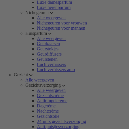
Luxe damesparfum
Luxe herenparfum
Nichegeuren
Alle weergeven
Nichegeuren voor vrouwen
Nichegeuren voor mannen
Huisparfum
Alle weergeven
Geurkaarsen
Geurstokjes
Geurdiffusers
Geurstenen
Luchtverfrissers
Luchtverfrissers auto
Gezicht
Alle weergeven
Gezichtsverzorging
Alle weergeven
Gezichtscrème
Antirimpelcrème
Dagcrème
Nachtcrème
Gezichtsolie
24-uurs gezichtsverzorging
Anti-puistjesverzorging