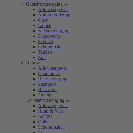
Gezichtsverzorging
Alle weergeven
Anti-veroudering
Ogen
Lippen
Nachtverzorging
Dagopvang
Scheren
Schoonmaken
Tanden
Zon
Haar
Alle weergeven
Conditioner
Haarverzorging
Shampoo
Haarkleur
Styling
Lichaamsverzorging
Alle weergeven
Hand & Voet
Lotions
Oliën
Schoonmaken
Zon