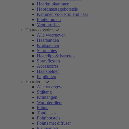
Haarknipkammen
Hoofdmassageborstels
Kammen voor krullend haar
Puntkammen
Vent brushes
Haaraccessoires
Alle weergeven
Haarbanden
Krulspelden
Scrunchies
Haarclips & barrettes
Sprayflessen
Accessoires
Haarspelden
Papillotten
Haar-tools
Alle weergeven
Stijltang
Krultangen
Warmterollers
Föhns
Tondeuses
Föhnborstels
Föhns met diffuser
Kapmantels