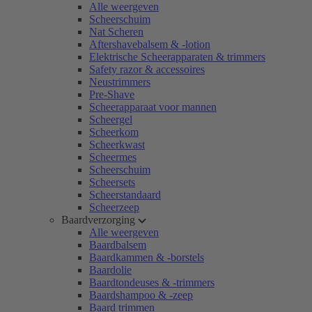
Alle weergeven
Scheerschuim
Nat Scheren
Aftershavebalsem & -lotion
Elektrische Scheerapparaten & trimmers
Safety razor & accessoires
Neustrimmers
Pre-Shave
Scheerapparaat voor mannen
Scheergel
Scheerkom
Scheerkwast
Scheermes
Scheerschuim
Scheersets
Scheerstandaard
Scheerzeep
Baardverzorging
Alle weergeven
Baardbalsem
Baardkammen & -borstels
Baardolie
Baardtondeuses & -trimmers
Baardshampoo & -zeep
Baard trimmen