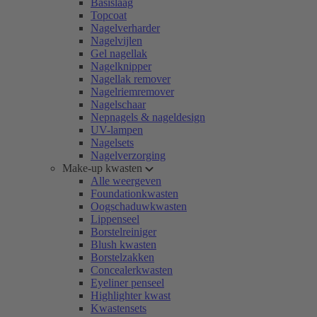
Basislaag
Topcoat
Nagelverharder
Nagelvijlen
Gel nagellak
Nagelknipper
Nagellak remover
Nagelriemremover
Nagelschaar
Nepnagels & nageldesign
UV-lampen
Nagelsets
Nagelverzorging
Make-up kwasten
Alle weergeven
Foundationkwasten
Oogschaduwkwasten
Lippenseel
Borstelreiniger
Blush kwasten
Borstelzakken
Concealerkwasten
Eyeliner penseel
Highlighter kwast
Kwastensets