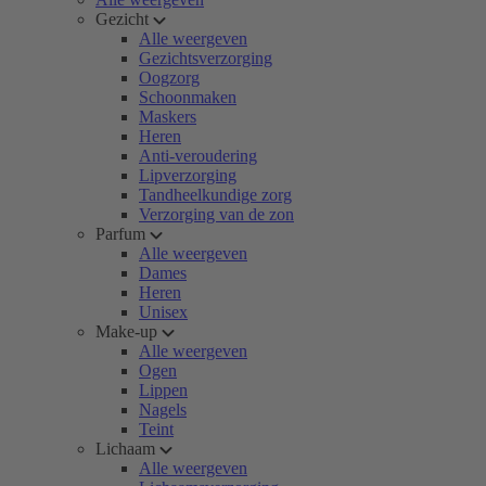
Gezicht
Alle weergeven
Gezichtsverzorging
Oogzorg
Schoonmaken
Maskers
Heren
Anti-veroudering
Lipverzorging
Tandheelkundige zorg
Verzorging van de zon
Parfum
Alle weergeven
Dames
Heren
Unisex
Make-up
Alle weergeven
Ogen
Lippen
Nagels
Teint
Lichaam
Alle weergeven