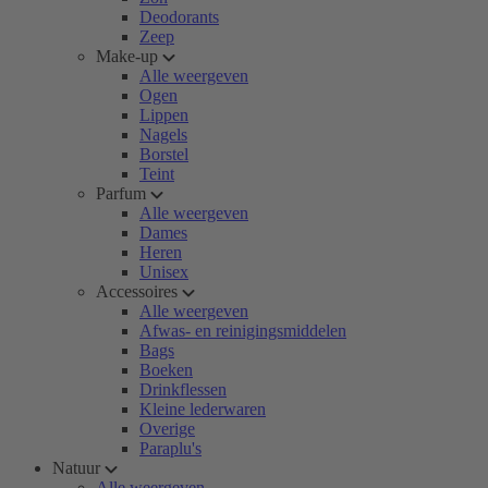
Deodorants
Zeep
Make-up
Alle weergeven
Ogen
Lippen
Nagels
Borstel
Teint
Parfum
Alle weergeven
Dames
Heren
Unisex
Accessoires
Alle weergeven
Afwas- en reinigingsmiddelen
Bags
Boeken
Drinkflessen
Kleine lederwaren
Overige
Paraplu's
Natuur
Alle weergeven