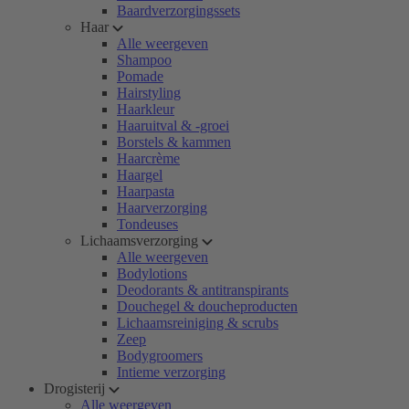
Baardverzorgingssets
Haar
Alle weergeven
Shampoo
Pomade
Hairstyling
Haarkleur
Haaruitval & -groei
Borstels & kammen
Haarcrème
Haargel
Haarpasta
Haarverzorging
Tondeuses
Lichaamsverzorging
Alle weergeven
Bodylotions
Deodorants & antitranspirants
Douchegel & doucheproducten
Lichaamsreiniging & scrubs
Zeep
Bodygroomers
Intieme verzorging
Drogisterij
Alle weergeven