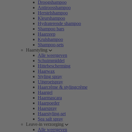
Droogshampoo
Antiroosshampoo
Herstelshampoo
Kleurshampoo
Hydraterende shampoo
Shampoo bars
Haarzeep
Krulshampoo
Shampoo-sets
Haarstyling
Alle weergeven
Schuimmiddel
Hittebescherming
Haarwax
Styling spray
Uitgroeispray
Haarcrème & stylingcrème
Haargel
Haarmascara
Haarpoeder
Haarspray
Haarstyling-set
Sea salt spray
Leave-in verzorging
Alle weergeven