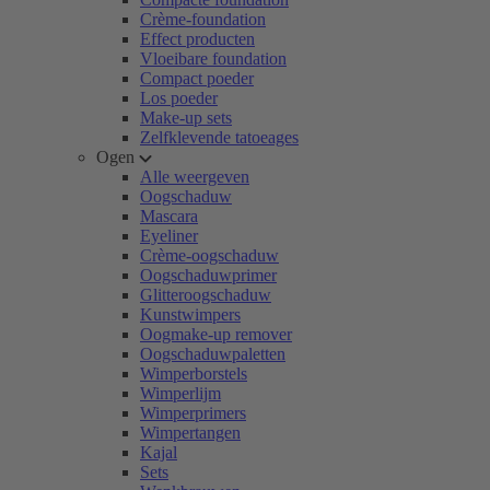
Crème-foundation
Effect producten
Vloeibare foundation
Compact poeder
Los poeder
Make-up sets
Zelfklevende tatoeages
Ogen
Alle weergeven
Oogschaduw
Mascara
Eyeliner
Crème-oogschaduw
Oogschaduwprimer
Glitteroogschaduw
Kunstwimpers
Oogmake-up remover
Oogschaduwpaletten
Wimperborstels
Wimperlijm
Wimperprimers
Wimpertangen
Kajal
Sets