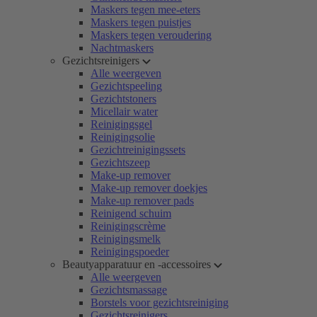
Maskers tegen mee-eters
Maskers tegen puistjes
Maskers tegen veroudering
Nachtmaskers
Gezichtsreinigers
Alle weergeven
Gezichtspeeling
Gezichtstoners
Micellair water
Reinigingsgel
Reinigingsolie
Gezichtreinigingssets
Gezichtszeep
Make-up remover
Make-up remover doekjes
Make-up remover pads
Reinigend schuim
Reinigingscrème
Reinigingsmelk
Reinigingspoeder
Beautyapparatuur en -accessoires
Alle weergeven
Gezichtsmassage
Borstels voor gezichtsreiniging
Gezichtsreinigers