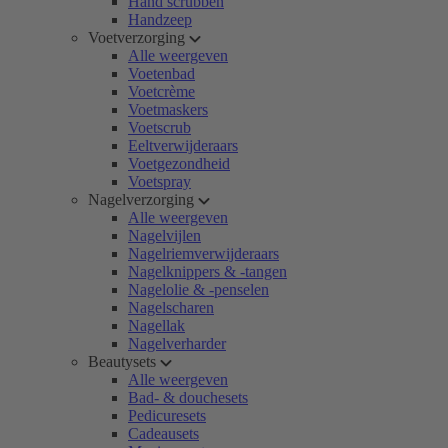
Hand scrubben
Handzeep
Voetverzorging
Alle weergeven
Voetenbad
Voetcrème
Voetmaskers
Voetscrub
Eeltverwijderaars
Voetgezondheid
Voetspray
Nagelverzorging
Alle weergeven
Nagelvijlen
Nagelriemverwijderaars
Nagelknippers & -tangen
Nagelolie & -penselen
Nagelscharen
Nagellak
Nagelverharder
Beautysets
Alle weergeven
Bad- & douchesets
Pedicuresets
Cadeausets