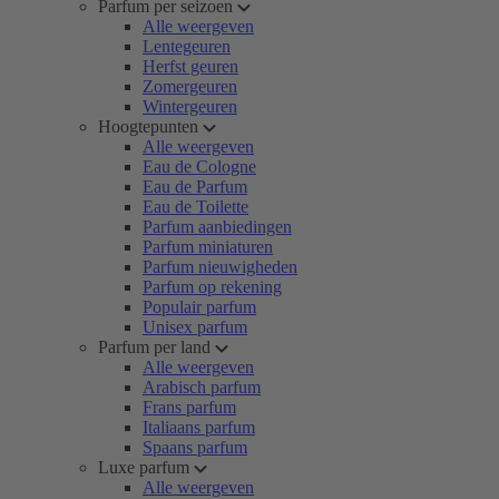
Parfum per seizoen
Alle weergeven
Lentegeuren
Herfst geuren
Zomergeuren
Wintergeuren
Hoogtepunten
Alle weergeven
Eau de Cologne
Eau de Parfum
Eau de Toilette
Parfum aanbiedingen
Parfum miniaturen
Parfum nieuwigheden
Parfum op rekening
Populair parfum
Unisex parfum
Parfum per land
Alle weergeven
Arabisch parfum
Frans parfum
Italiaans parfum
Spaans parfum
Luxe parfum
Alle weergeven