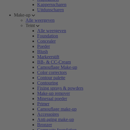
Kappersscharen
Uitdunscharen
Make-up
Alle weergeven
Teint
Alle weergeven
Foundation
Concealer
Poeder
Blush
Markeerstift
BB- & CC-Cream
Camouflage Make-up
Color correctors
Contour palette
Contouring
Fixing sprays & powders
Make-up remover
Mineraal poeder
Primer
Camouflage make-up
Accessoires
Anti-aging make-up
Bronzer
Compacte foundation