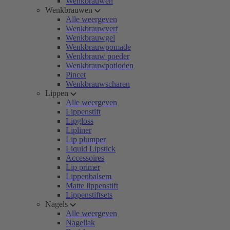
Wenkbrauwen
Wenkbrauwen
Alle weergeven
Wenkbrauwverf
Wenkbrauwgel
Wenkbrauwpomade
Wenkbrauw poeder
Wenkbrauwpotloden
Pincet
Wenkbrauwscharen
Lippen
Alle weergeven
Lippenstift
Lipgloss
Lipliner
Lip plumper
Liquid Lipstick
Accessoires
Lip primer
Lippenbalsem
Matte lippenstift
Lippenstiftsets
Nagels
Alle weergeven
Nagellak