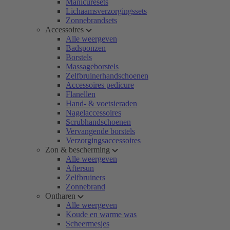
Manicuresets
Lichaamsverzorgingssets
Zonnebrandsets
Accessoires
Alle weergeven
Badsponzen
Borstels
Massageborstels
Zelfbruinerhandschoenen
Accessoires pedicure
Flanellen
Hand- & voetsieraden
Nagelaccessoires
Scrubhandschoenen
Vervangende borstels
Verzorgingsaccessoires
Zon & bescherming
Alle weergeven
Aftersun
Zelfbruiners
Zonnebrand
Ontharen
Alle weergeven
Koude en warme was
Scheermesjes