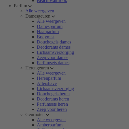
Beach Hair-look
Parfum
Alle weergeven
Damesgeuren
Alle weergeven
Damesparfum
Haarparfum
Bodymist
Douchegels dames
Deodorants dames
Lichaamsverzorging
Zeep voor dames
Parfumsets dames
Herengeuren
Alle weergeven
Herenparfum
Aftershave
Lichaamsverzorging
Douchegels heren
Deodorants heren
Parfumsets heren
Zeep voor heren
Geurnoten
Alle weergeven
Amberparfum