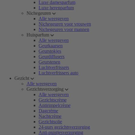
Luxe damesparfum
Luxe herenparfum
Nichegeuren
Alle weergeven
Nichegeuren voor vrouwen
Nichegeuren voor mannen
Huisparfum
Alle weergeven
Geurkaarsen
Geurstokjes
Geurdiffusers
Geurstenen
Luchtverfrissers
Luchtverfrissers auto
Gezicht
Alle weergeven
Gezichtsverzorging
Alle weergeven
Gezichtscrème
Antirimpelcrème
Dagcrème
Nachtcrème
Gezichtsolie
24-uurs gezichtsverzorging
Anti-puistjesverzorging