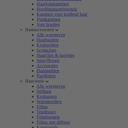
Haarknipkammen
Hoofdmassageborstels
Kammen voor krullend haar
Puntkammen
Vent brushes
Haaraccessoires
Alle weergeven
Haarbanden
Krulspelden
Scrunchies
Haarclips & barrettes
Sprayflessen
Accessoires
Haarspelden
Papillotten
Haar-tools
Alle weergeven
Stijltang
Krultangen
Warmterollers
Föhns
Tondeuses
Föhnborstels
Föhns met diffuser
Kapmantels