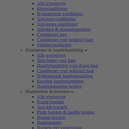
Alle weergeven
Kleurconditioner
Hydraterende conditioner
Anti-roos conditioner
Anti-kroes conditioner
Afzetting & reparatiespoeling
Conditioner bars
Conditioner voor krullend haar
Volumeconditioner
Haarmasker & haarbehandeling
Alle weergeven
Shea butter voor haar
Haarbehandeling voor droog haar
Conditioner voor gekleurd haar
Hydraterende haarbehandeling
Keratine haarbehandeling
Haarbehandeling krullen
Haarborstels & kammen
Alle weergeven
Ronde borstels
Anti-klit borstels
Platte borstels & paddle brushes
Houten borstels
Haarkammen
Borstels met varkenshaar