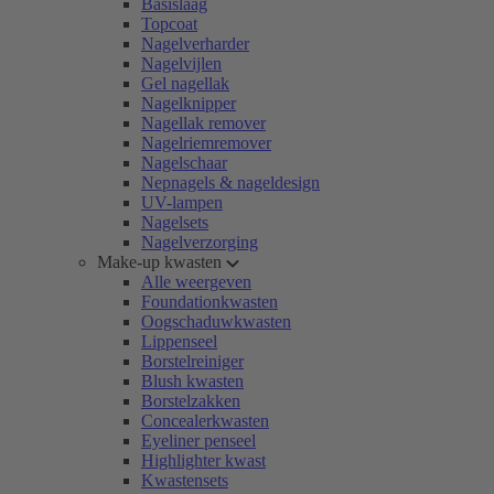
Basislaag
Topcoat
Nagelverharder
Nagelvijlen
Gel nagellak
Nagelknipper
Nagellak remover
Nagelriemremover
Nagelschaar
Nepnagels & nageldesign
UV-lampen
Nagelsets
Nagelverzorging
Make-up kwasten
Alle weergeven
Foundationkwasten
Oogschaduwkwasten
Lippenseel
Borstelreiniger
Blush kwasten
Borstelzakken
Concealerkwasten
Eyeliner penseel
Highlighter kwast
Kwastensets