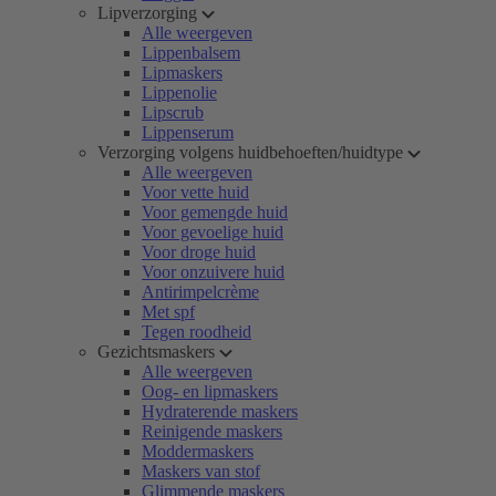
Lipverzorging
Alle weergeven
Lippenbalsem
Lipmaskers
Lippenolie
Lipscrub
Lippenserum
Verzorging volgens huidbehoeften/huidtype
Alle weergeven
Voor vette huid
Voor gemengde huid
Voor gevoelige huid
Voor droge huid
Voor onzuivere huid
Antirimpelcrème
Met spf
Tegen roodheid
Gezichtsmaskers
Alle weergeven
Oog- en lipmaskers
Hydraterende maskers
Reinigende maskers
Moddermaskers
Maskers van stof
Glimmende maskers