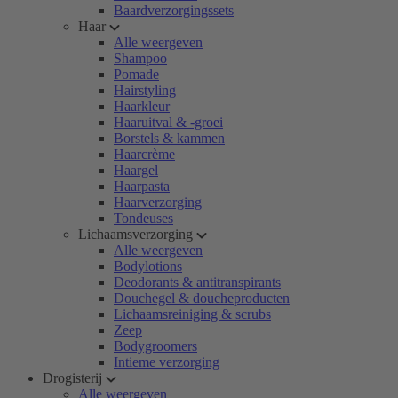
Baardverzorgingssets
Haar
Alle weergeven
Shampoo
Pomade
Hairstyling
Haarkleur
Haaruitval & -groei
Borstels & kammen
Haarcrème
Haargel
Haarpasta
Haarverzorging
Tondeuses
Lichaamsverzorging
Alle weergeven
Bodylotions
Deodorants & antitranspirants
Douchegel & doucheproducten
Lichaamsreiniging & scrubs
Zeep
Bodygroomers
Intieme verzorging
Drogisterij
Alle weergeven