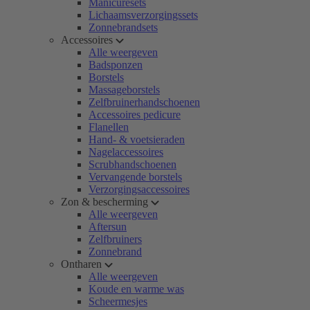
Manicuresets
Lichaamsverzorgingssets
Zonnebrandsets
Accessoires
Alle weergeven
Badsponzen
Borstels
Massageborstels
Zelfbruinerhandschoenen
Accessoires pedicure
Flanellen
Hand- & voetsieraden
Nagelaccessoires
Scrubhandschoenen
Vervangende borstels
Verzorgingsaccessoires
Zon & bescherming
Alle weergeven
Aftersun
Zelfbruiners
Zonnebrand
Ontharen
Alle weergeven
Koude en warme was
Scheermesjes