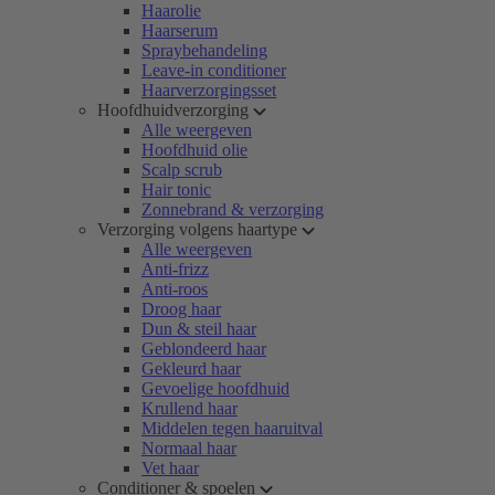
Haarolie
Haarserum
Spraybehandeling
Leave-in conditioner
Haarverzorgingsset
Hoofdhuidverzorging
Alle weergeven
Hoofdhuid olie
Scalp scrub
Hair tonic
Zonnebrand & verzorging
Verzorging volgens haartype
Alle weergeven
Anti-frizz
Anti-roos
Droog haar
Dun & steil haar
Geblondeerd haar
Gekleurd haar
Gevoelige hoofdhuid
Krullend haar
Middelen tegen haaruitval
Normaal haar
Vet haar
Conditioner & spoelen