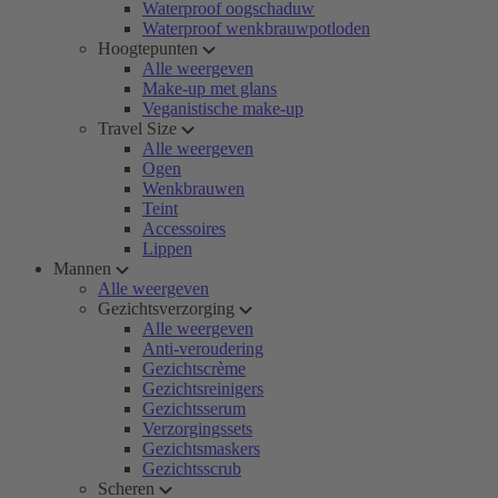
Waterproof oogschaduw
Waterproof wenkbrauwpotloden
Hoogtepunten
Alle weergeven
Make-up met glans
Veganistische make-up
Travel Size
Alle weergeven
Ogen
Wenkbrauwen
Teint
Accessoires
Lippen
Mannen
Alle weergeven
Gezichtsverzorging
Alle weergeven
Anti-veroudering
Gezichtscrème
Gezichtsreinigers
Gezichtsserum
Verzorgingssets
Gezichtsmaskers
Gezichtsscrub
Scheren