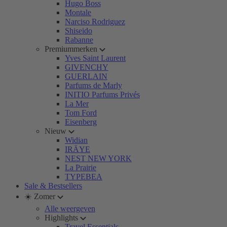
Hugo Boss
Montale
Narciso Rodriguez
Shiseido
Rabanne
Premiummerken
Yves Saint Laurent
GIVENCHY
GUERLAIN
Parfums de Marly
INITIO Parfums Privés
La Mer
Tom Ford
Eisenberg
Nieuw
Widian
IRÄYE
NEST NEW YORK
La Prairie
TYPEBEA
Sale & Bestsellers
☀️ Zomer
Alle weergeven
Highlights
Travel Essentials