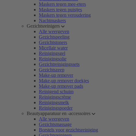
Maskers tegen mee-eters
Maskers tegen puistjes
Maskers tegen veroudering
Nachtmaskers
Gezichtsreinigers
Alle weergeven
Gezichtspeeling
Gezichtstoners
Micellair water
Reinigingsgel
Reinigingsolie
Gezichtreinigingssets
Gezichtszeep
Make-up remover
Make-up remover doekjes
Make-up remover pads
Reinigend schuim
Reinigingscrème
Reinigingsmelk
Reinigingspoeder
Beautyapparatuur en -accessoires
Alle weergeven
Gezichtsmassage
Borstels voor gezichtsreiniging
Gezichtsreinigers