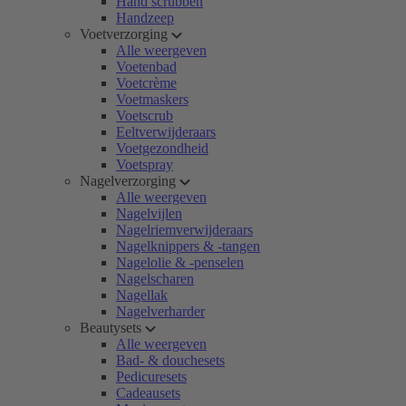
Hand scrubben
Handzeep
Voetverzorging
Alle weergeven
Voetenbad
Voetcrème
Voetmaskers
Voetscrub
Eeltverwijderaars
Voetgezondheid
Voetspray
Nagelverzorging
Alle weergeven
Nagelvijlen
Nagelriemverwijderaars
Nagelknippers & -tangen
Nagelolie & -penselen
Nagelscharen
Nagellak
Nagelverharder
Beautysets
Alle weergeven
Bad- & douchesets
Pedicuresets
Cadeausets