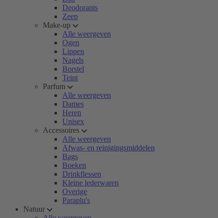
Deodorants
Zeep
Make-up
Alle weergeven
Ogen
Lippen
Nagels
Borstel
Teint
Parfum
Alle weergeven
Dames
Heren
Unisex
Accessoires
Alle weergeven
Afwas- en reinigingsmiddelen
Bags
Boeken
Drinkflessen
Kleine lederwaren
Overige
Paraplu's
Natuur
Alle weergeven