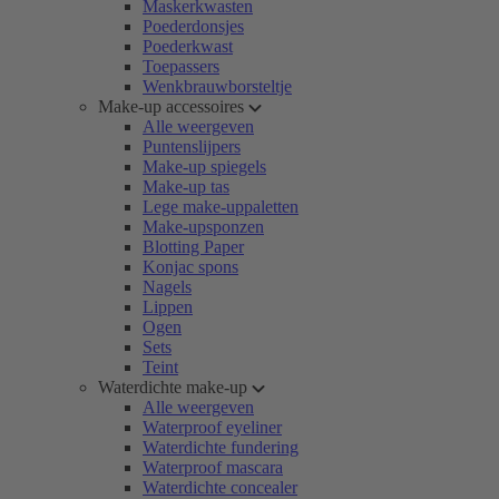
Maskerkwasten
Poederdonsjes
Poederkwast
Toepassers
Wenkbrauwborsteltje
Make-up accessoires
Alle weergeven
Puntenslijpers
Make-up spiegels
Make-up tas
Lege make-uppaletten
Make-upsponzen
Blotting Paper
Konjac spons
Nagels
Lippen
Ogen
Sets
Teint
Waterdichte make-up
Alle weergeven
Waterproof eyeliner
Waterdichte fundering
Waterproof mascara
Waterdichte concealer