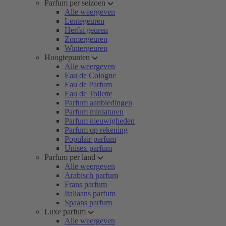
Parfum per seizoen
Alle weergeven
Lentegeuren
Herfst geuren
Zomergeuren
Wintergeuren
Hoogtepunten
Alle weergeven
Eau de Cologne
Eau de Parfum
Eau de Toilette
Parfum aanbiedingen
Parfum miniaturen
Parfum nieuwigheden
Parfum op rekening
Populair parfum
Unisex parfum
Parfum per land
Alle weergeven
Arabisch parfum
Frans parfum
Italiaans parfum
Spaans parfum
Luxe parfum
Alle weergeven