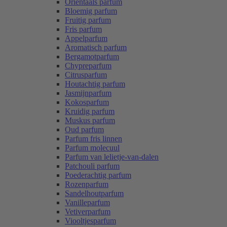
Oriëntaals parfum
Bloemig parfum
Fruitig parfum
Fris parfum
Appelparfum
Aromatisch parfum
Bergamotparfum
Chypreparfum
Citrusparfum
Houtachtig parfum
Jasmijnparfum
Kokosparfum
Kruidig parfum
Muskus parfum
Oud parfum
Parfum fris linnen
Parfum molecuul
Parfum van lelietje-van-dalen
Patchouli parfum
Poederachtig parfum
Rozenparfum
Sandelhoutparfum
Vanilleparfum
Vetiverparfum
Viooltjesparfum