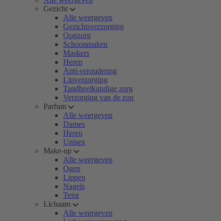
Gezicht
Alle weergeven
Gezichtsverzorging
Oogzorg
Schoonmaken
Maskers
Heren
Anti-veroudering
Lipverzorging
Tandheelkundige zorg
Verzorging van de zon
Parfum
Alle weergeven
Dames
Heren
Unisex
Make-up
Alle weergeven
Ogen
Lippen
Nagels
Teint
Lichaam
Alle weergeven