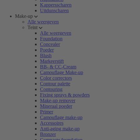
Kappersscharen
Uitdunscharen
Make-up
Alle weergeven
Teint
Alle weergeven
Foundation
Concealer
Poeder
Blush
Markeerstift
BB- & CC-Cream
Camouflage Make-up
Color correctors
Contour palette
Contouring
Fixing sprays & powders
Make-up remover
Mineraal poeder
Primer
Camouflage make-up
Accessoires
Anti-aging make-up
Bronzer
Compacte foundation