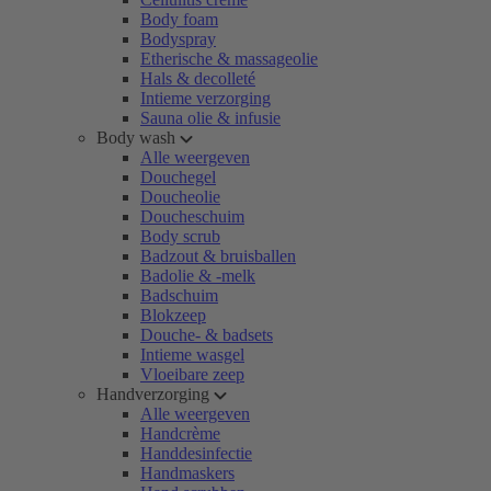
Body foam
Bodyspray
Etherische & massageolie
Hals & decolleté
Intieme verzorging
Sauna olie & infusie
Body wash
Alle weergeven
Douchegel
Doucheolie
Doucheschuim
Body scrub
Badzout & bruisballen
Badolie & -melk
Badschuim
Blokzeep
Douche- & badsets
Intieme wasgel
Vloeibare zeep
Handverzorging
Alle weergeven
Handcrème
Handdesinfectie
Handmaskers