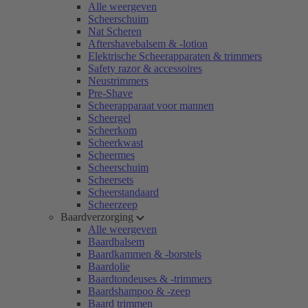
Alle weergeven
Scheerschuim
Nat Scheren
Aftershavebalsem & -lotion
Elektrische Scheerapparaten & trimmers
Safety razor & accessoires
Neustrimmers
Pre-Shave
Scheerapparaat voor mannen
Scheergel
Scheerkom
Scheerkwast
Scheermes
Scheerschuim
Scheersets
Scheerstandaard
Scheerzeep
Baardverzorging
Alle weergeven
Baardbalsem
Baardkammen & -borstels
Baardolie
Baardtondeuses & -trimmers
Baardshampoo & -zeep
Baard trimmen