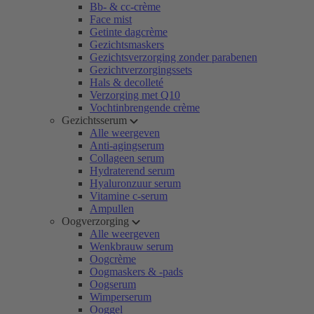
Bb- & cc-crème
Face mist
Getinte dagcrème
Gezichtsmaskers
Gezichtsverzorging zonder parabenen
Gezichtverzorgingssets
Hals & decolleté
Verzorging met Q10
Vochtinbrengende crème
Gezichtsserum
Alle weergeven
Anti-agingserum
Collageen serum
Hydraterend serum
Hyaluronzuur serum
Vitamine c-serum
Ampullen
Oogverzorging
Alle weergeven
Wenkbrauw serum
Oogcrème
Oogmaskers & -pads
Oogserum
Wimperserum
Ooggel