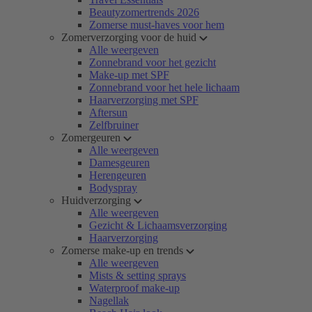
Beautyzomertrends 2026
Zomerse must-haves voor hem
Zomerverzorging voor de huid
Alle weergeven
Zonnebrand voor het gezicht
Make-up met SPF
Zonnebrand voor het hele lichaam
Haarverzorging met SPF
Aftersun
Zelfbruiner
Zomergeuren
Alle weergeven
Damesgeuren
Herengeuren
Bodyspray
Huidverzorging
Alle weergeven
Gezicht & Lichaamsverzorging
Haarverzorging
Zomerse make-up en trends
Alle weergeven
Mists & setting sprays
Waterproof make-up
Nagellak