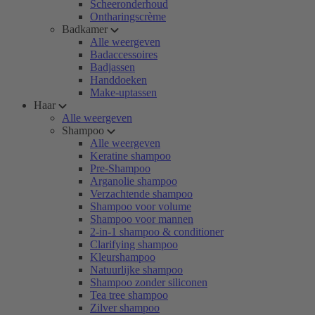
Scheeronderhoud
Ontharingscrème
Badkamer
Alle weergeven
Badaccessoires
Badjassen
Handdoeken
Make-uptassen
Haar
Alle weergeven
Shampoo
Alle weergeven
Keratine shampoo
Pre-Shampoo
Arganolie shampoo
Verzachtende shampoo
Shampoo voor volume
Shampoo voor mannen
2-in-1 shampoo & conditioner
Clarifying shampoo
Kleurshampoo
Natuurlijke shampoo
Shampoo zonder siliconen
Tea tree shampoo
Zilver shampoo