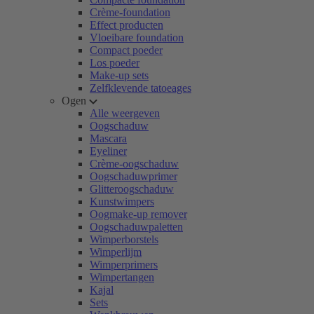
Crème-foundation
Effect producten
Vloeibare foundation
Compact poeder
Los poeder
Make-up sets
Zelfklevende tatoeages
Ogen
Alle weergeven
Oogschaduw
Mascara
Eyeliner
Crème-oogschaduw
Oogschaduwprimer
Glitteroogschaduw
Kunstwimpers
Oogmake-up remover
Oogschaduwpaletten
Wimperborstels
Wimperlijm
Wimperprimers
Wimpertangen
Kajal
Sets