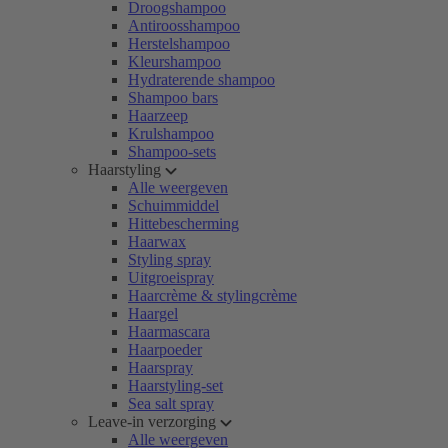
Droogshampoo
Antiroosshampoo
Herstelshampoo
Kleurshampoo
Hydraterende shampoo
Shampoo bars
Haarzeep
Krulshampoo
Shampoo-sets
Haarstyling
Alle weergeven
Schuimmiddel
Hittebescherming
Haarwax
Styling spray
Uitgroeispray
Haarcrème & stylingcrème
Haargel
Haarmascara
Haarpoeder
Haarspray
Haarstyling-set
Sea salt spray
Leave-in verzorging
Alle weergeven