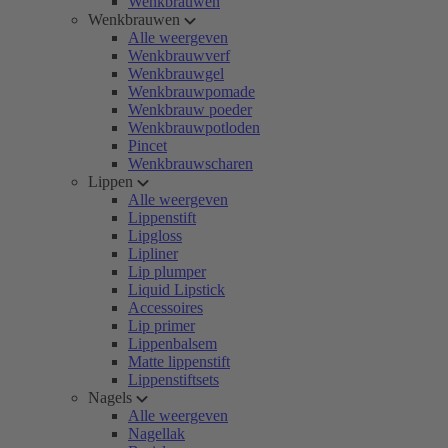
Wenkbrauwen
Wenkbrauwen
Alle weergeven
Wenkbrauwverf
Wenkbrauwgel
Wenkbrauwpomade
Wenkbrauw poeder
Wenkbrauwpotloden
Pincet
Wenkbrauwscharen
Lippen
Alle weergeven
Lippenstift
Lipgloss
Lipliner
Lip plumper
Liquid Lipstick
Accessoires
Lip primer
Lippenbalsem
Matte lippenstift
Lippenstiftsets
Nagels
Alle weergeven
Nagellak