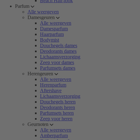
Beach Hair-look
Parfum
Alle weergeven
Damesgeuren
Alle weergeven
Damesparfum
Haarparfum
Bodymist
Douchegels dames
Deodorants dames
Lichaamsverzorging
Zeep voor dames
Parfumsets dames
Herengeuren
Alle weergeven
Herenparfum
Aftershave
Lichaamsverzorging
Douchegels heren
Deodorants heren
Parfumsets heren
Zeep voor heren
Geurnoten
Alle weergeven
Amberparfum