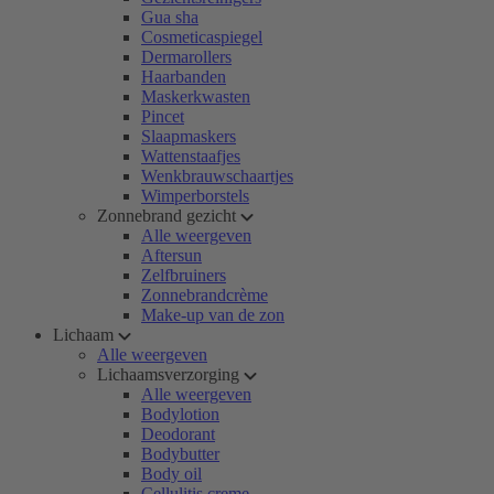
Gua sha
Cosmeticaspiegel
Dermarollers
Haarbanden
Maskerkwasten
Pincet
Slaapmaskers
Wattenstaafjes
Wenkbrauwschaartjes
Wimperborstels
Zonnebrand gezicht
Alle weergeven
Aftersun
Zelfbruiners
Zonnebrandcrème
Make-up van de zon
Lichaam
Alle weergeven
Lichaamsverzorging
Alle weergeven
Bodylotion
Deodorant
Bodybutter
Body oil
Cellulitis creme